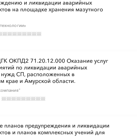
реждению и ликвидации аварийных
ктов на площадке хранения мазутного
░
░
░
░
░
░
░
░
технологии»
░
░
░
░
░
░
░
░
К ОКПД2 71.20.12.000 Оказание услуг
░
░
░
░
░
░
░
иятий по ликвидации аварийных
 нужд СП, расположенных в
м крае и Амурской области.
компания"
№
░
░
░
░
░
░
░
░
ке планов предупреждения и ликвидации
ктов и планов комплексных учений для