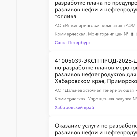
разработке плана по предуп
разливов нефти и нефтепроду
топлива
░
░
░
░
АО «Инжиниринговая компания «АЭМ-
Коммерческая, Мониторинг цен
№
Санкт-Петербург
░
░
░
░
41005039-ЭКСП ПРОД-2026-ДГ
по разработке планов меропр
разливов нефтепродуктов для
Хабаровском крае, Приморско
░
░
░
░
░
░
░
░
░
░
░
░
░
АО "Дальневосточная генерирующая 
Коммерческая, Упрощенная закупка
Хабаровский край
░
░
░
░
░
░
░
░
░
░
░
░
░
Оказание услуги по разработ
разливов нефти и нефтепроду