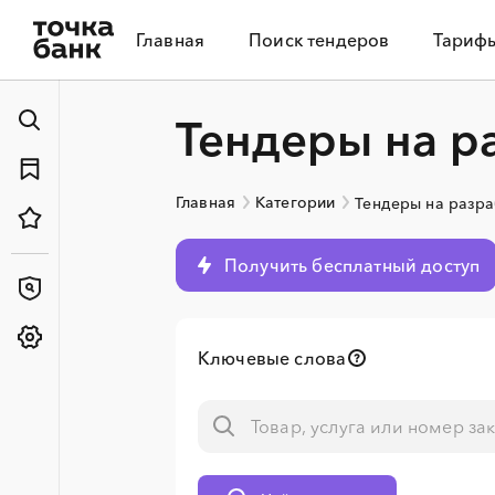
Главная
Поиск тендеров
Тариф
Тендеры на р
Главная
Категории
Тендеры на разра
Получить бесплатный доступ
Ключевые слова
░
░
░
░
░
░
░
░
░
░
░
░
░