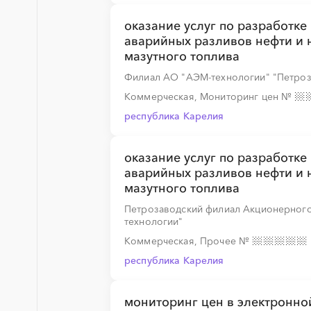
оказание услуг по разработк
аварийных разливов нефти и 
мазутного топлива
░
░
░
░
░
░
░
░
░
░
Филиал АО "АЭМ-технологии" "Петроз
Коммерческая, Мониторинг цен
№
республика Карелия
оказание услуг по разработк
░
░
░
░
░
аварийных разливов нефти и 
мазутного топлива
Петрозаводский филиал Акционерног
технологии"
░
░
░
░
░
░
░
░
░
Коммерческая, Прочее
№
республика Карелия
мониторинг цен в электронной
░
░
░
░
░
░
░
░
░