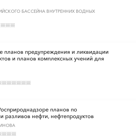
░
░
░
░
░
░
░
░
░
░
ИЙСКОГО БАССЕЙНА ВНУТРЕННИХ ВОДНЫХ
ке планов предупреждения и ликвидации
ктов и планов комплексных учений для
 Росприроднадзоре планов по
и разливов нефти, нефтепродуктов
ДИНОВА