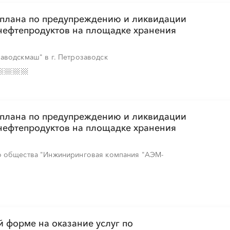
е плана по предупреждению и ликвидации
нефтепродуктов на площадке хранения
░
░
░
░
░
░
░
░
░
░
░
░
░
░
░
аводскмаш" в г. Петрозаводск
░
░
░
░
░
░
░
░
░
е плана по предупреждению и ликвидации
нефтепродуктов на площадке хранения
░
░
░
░
░
░
░
░
░
░
░
░
░
░
░
о общества "Инжиниринговая компания "АЭМ-
░
░
░
░
░
░
░
░
░
░
░
░
░
░
░
 форме на оказание услуг по