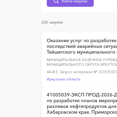
Найти закупки
░
░
░
░
░
░
░
░
░
233 закупки
░
░
░
░
░
Оказание услуг по разработке
последствий аварийных ситуа
Тайшетского муниципального 
░
░
░
░
░
░
░
░
░
░
░
░
░
МУНИЦИПАЛЬНОЕ КАЗЁННОЕ УЧРЕЖ
МУНИЦИПАЛЬНОГО ОКРУГА ИРКУТС
44-ФЗ, Запрос котировок
№
░
░
░
░
░
Иркутская область
41005039-ЭКСП ПРОД-2026-ДГ
по разработке планов меропр
░
░
░
░
░
разливов нефтепродуктов для
Хабаровском крае, Приморско