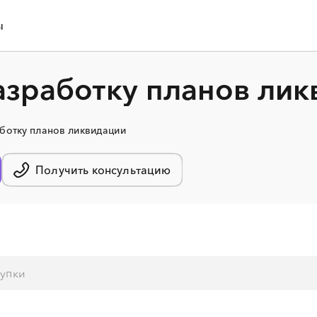
ы
азработку планов лик
ботку планов ликвидации
Получить консультацию
░
░
░
░
░
░
░
░
░
░
░
░
░
░
░
░
░
░
░
░
░
░