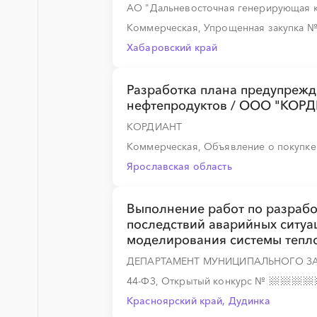
АО "Дальневосточная генерирующая 
Коммерческая, Упрощенная закупка
░
░
░
░
░
░
░
░
░
░
Хабаровский край
Разработка плана предупрежд
нефтепродуктов / ООО "КОР
░
░
░
░
░
░
░
░
░
КОРДИАНТ
Коммерческая, Объявление о покупк
Ярославская область
░
░
░
░
░
░
░
Выполнение работ по разрабо
последствий аварийных ситуа
моделирования системы тепл
░
░
░
░
░
░
░
ДЕПАРТАМЕНТ МУНИЦИПАЛЬНОГО З
44-ФЗ, Открытый конкурс
№
Красноярский край, Дудинка
░
░
░
░