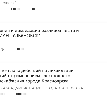
░
░
░
░
░
░
░
░
компания"
░
░
░
░
░
░
░
№
░
░
░
░
░
░
░
░
░
░
░
░
░
░
░
ения и ликвидации разливов нефти и
ДИАНТ УЛЬЯНОВСК"
е
№
░
░
░
░
░
░
░
░
░
тке плана действий по ликвидации
ций с применением электронного
░
░
░
░
░
░
░
░
░
░
░
░
░
░
░
оснабжения города Красноярска
АКАЗА АДМИНИСТРАЦИИ ГОРОДА КРАСНОЯРСКА
░
░
░
░
░
░
░
░