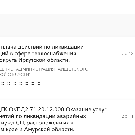
░
░
░
░
░
░
░
░
░
░
░
░
░
░
░
 плана действий по ликвидации
░
░
░
░
░
░
░
ций в сфере теплоснабжения
до 12
округа Иркутской области.
ДЕНИЕ "АДМИНИСТРАЦИЯ ТАЙШЕТСКОГО
КОЙ ОБЛАСТИ"
░
░
░
░
░
░
░
░
░
░
░
░
░
░
░
░
К ОКПД2 71.20.12.000 Оказание услуг
░
░
░
░
░
░
░
иятий по ликвидации аварийных
до 11
 нужд СП, расположенных в
м крае и Амурской области.