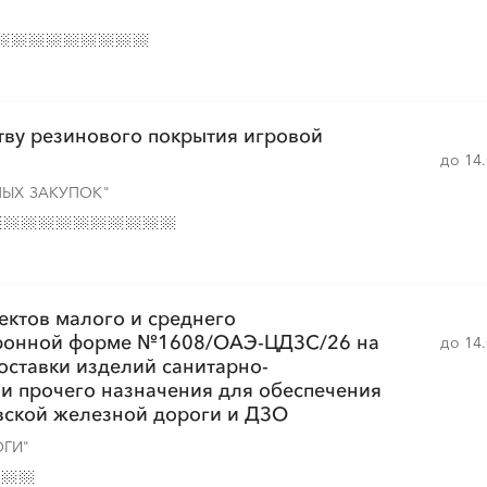
░
░
░
░
░
░
░
░
░
░
░
░
░
тву резинового покрытия игровой
до 14
НЫХ ЗАКУПОК"
░
░
░
░
░
░
░
░
░
░
░
░
░
░
░
░
░
░
░
░
ектов малого и среднего
тронной форме №1608/ОАЭ-ЦДЗС/26 на
до 14
оставки изделий санитарно-
 и прочего назначения для обеспечения
░
░
░
░
░
░
░
░
░
░
░
░
░
вской железной дороги и ДЗО
ГИ"