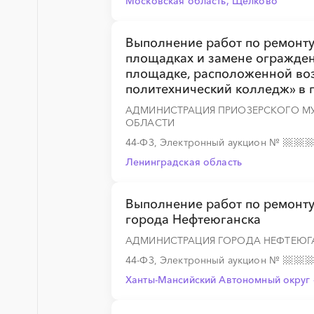
Московская область, Щёлково
░
░
░
░
░
░
░
░
░
░
░
░
░
Выполнение работ по ремонту
площадках и замене огражден
площадке, расположенной во
░
░
░
░
░
░
░
░
░
░
░
░
░
политехнический колледж» в г
АДМИНИСТРАЦИЯ ПРИОЗЕРСКОГО М
ОБЛАСТИ
44-ФЗ, Электронный аукцион
№
░
░
░
░
░
░
░
Ленинградская область
Выполнение работ по ремонту
города Нефтеюганска
░
░
░
░
░
░
░
░
░
░
░
░
░
АДМИНИСТРАЦИЯ ГОРОДА НЕФТЕЮГ
44-ФЗ, Электронный аукцион
№
Ханты-Мансийский Автономный округ 
░
░
░
░
░
░
░
░
░
░
░
░
░