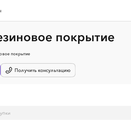
ы
езиновое покрытие
новое покрытие
Получить консультацию
░
░
░
░
░
░
░
░
░
░
░
░
░
░