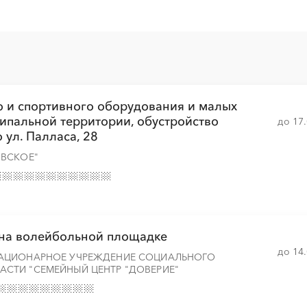
░
░
░
░
░
░
░
го и спортивного оборудования и малых
░
░
░
░
░
░
░
ипальной территории, обустройство
до 17
ул. Палласа, 28
ОВСКОЕ"
░
░
░
░
░
░
░
░
░
░
░
░
░
░
░
░
░
░
░
░
░
 на волейбольной площадке
░
до 14
АЦИОНАРНОЕ УЧРЕЖДЕНИЕ СОЦИАЛЬНОГО
СТИ "СЕМЕЙНЫЙ ЦЕНТР "ДОВЕРИЕ"
░
░
░
░
░
░
░
░
░
░
░
░
░