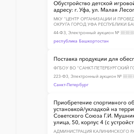
Обустройство детской игрово
адресу: г. Уфа, ул. Малая Лесо
МКУ "ЦЕНТР ОРГАНИЗАЦИИ И ПРОВ
ОКРУГА ГОРОД УФА РЕСПУБЛИКИ Б
░
░
░
░
░
░
░
░
░
░
░
░
░
44-ФЗ, Электронный аукцион
№
республика Башкортостан
░
░
░
░
░
░
░
░
░
░
░
░
░
Поставка продукции для обес
ФГБОУ ВО "САНКТ-ПЕТЕРБУРГСКИЙ 
223-ФЗ, Электронный аукцион
№
░
░
░
░
░
░
░
░
░
░
░
░
░
Санкт-Петербург
Приобретение спортивного об
установкой/укладкой на терр
░
░
░
░
░
░
░
░
░
░
░
░
░
Советского Союза Г.И. Мушнико
улица, 50, корпус 4 (с устрой
АДМИНИСТРАЦИЯ КАЛИНИНСКОГО Р