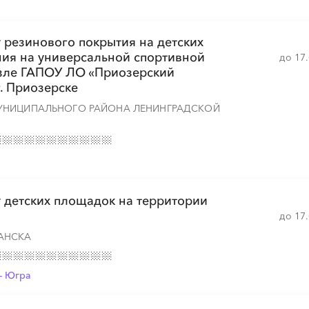
 резинового покрытия на детских
░
░
░
░
░
░
░
ия на универсальной спортивной
до 17
зле ГАПОУ ЛО «Приозерский
. Приозерске
УНИЦИПАЛЬНОГО РАЙОНА ЛЕНИНГРАДСКОЙ
░
░
░
░
░
░
░
░
░
░
░
░
░
░
░
░
░
░
░
░
░
░
░
░
░
░
░
░
 детских площадок на территории
до 17
АНСКА
░
░
░
░
░
░
░
░
░
░
░
- Югра