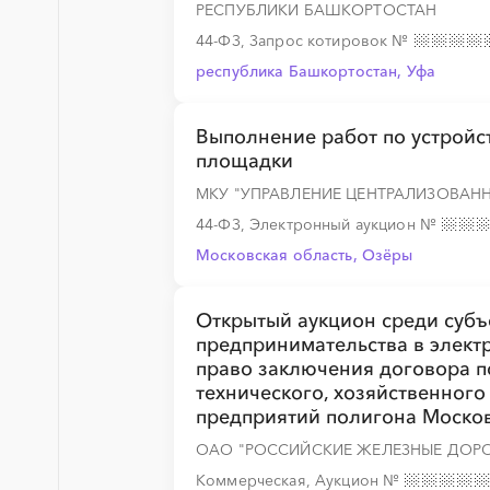
РЕСПУБЛИКИ БАШКОРТОСТАН
░
░
░
░
░
░
░
░
░
░
░
░
░
44-ФЗ, Запрос котировок
№
республика Башкортостан, Уфа
Выполнение работ по устройс
░
░
░
░
░
░
░
░
░
░
░
░
░
площадки
МКУ "УПРАВЛЕНИЕ ЦЕНТРАЛИЗОВАН
44-ФЗ, Электронный аукцион
№
░
░
░
░
░
░
░
░
░
░
░
░
░
Московская область, Озёры
Открытый аукцион среди субъ
░
░
░
░
░
░
░
░
░
░
░
░
░
предпринимательства в элек
право заключения договора п
технического, хозяйственного
предприятий полигона Моско
░
░
░
░
░
░
░
░
░
░
░
░
░
ОАО "РОССИЙСКИЕ ЖЕЛЕЗНЫЕ ДОРО
Коммерческая, Аукцион
№