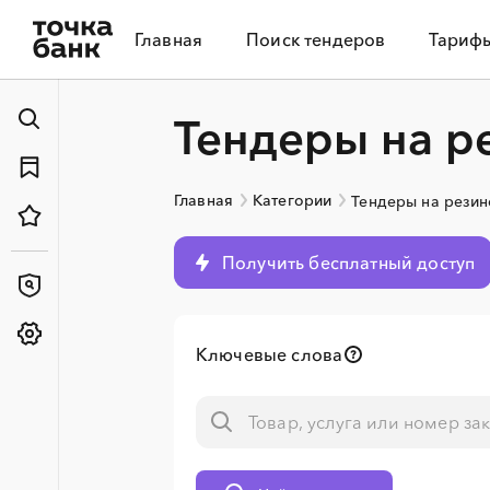
Главная
Поиск тендеров
Тариф
Тендеры на р
Главная
Категории
Тендеры на рези
Получить бесплатный доступ
Ключевые слова
░
░
░
░
░
░
░
░
░
░
░
░
░
░
░
░
░
░
░
░
░
░
░
░
░
░