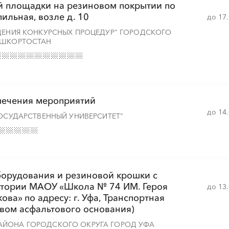
й площадки на резиновом покрытии по
░
░
░
░
░
░
░
░
пильная, возле д. 10
до 17
░
░
░
░
░
ЕДЕНИЯ КОНКУРСНЫХ ПРОЦЕДУР" ГОРОДСКОГО
АШКОРТОСТАН
░
░
░
░
░
░
░
░
░
░
░
░
░
печения мероприятий
до 14
░
░
░
░
░
░
░
░
ГОСУДАРСТВЕННЫЙ УНИВЕРСИТЕТ"
░
░
░
░
░
░
░
░
░
░
░
░
░
░
орудования и резиновой крошки с
итории МАОУ «Школа № 74 ИМ. Героя
до 13
ва» по адресу: г. Уфа, Транспортная
ством асфальтового основания)
░
░
░
░
░
░
░
АЙОНА ГОРОДСКОГО ОКРУГА ГОРОД УФА