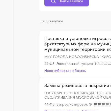
Найти закупки
5 903 закупки
░
░
░
░
░
░
░
░
░
░
░
░
░
Поставка и установка игрово
архитектурных форм на муниц
░
░
░
░
░
░
░
░
░
░
░
░
░
муниципальной территории по 
МКУ ГОРОДА НОВОСИБИРСКА "КИР
44-ФЗ, Электронный аукцион
№
░
░
░
░
░
░
░
░
░
░
░
░
░
Новосибирская область
Замена резинового покрытия
░
░
░
░
░
░
░
ГОСУДАРСТВЕННОЕ БЮДЖЕТНОЕ СТ
ОБСЛУЖИВАНИЯ МОСКОВСКОЙ ОБЛА
44-ФЗ, Запрос котировок
№