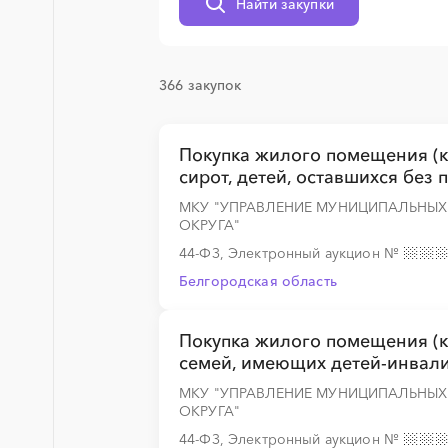
Найти закупки
366 закупок
░
░
░
░
░
░
░
░
░
░
░
░
░
Покупка жилого помещения (к
сирот, детей, оставшихся без 
░
░
░
░
░
░
░
░
░
░
░
░
░
МКУ "УПРАВЛЕНИЕ МУНИЦИПАЛЬНЫ
ОКРУГА"
44-ФЗ, Электронный аукцион
№
Белгородская область
░
░
░
░
░
░
░
░
░
░
░
░
░
Покупка жилого помещения (к
семей, имеющих детей-инвал
░
░
░
░
░
░
░
░
░
░
░
░
░
МКУ "УПРАВЛЕНИЕ МУНИЦИПАЛЬНЫ
ОКРУГА"
44-ФЗ, Электронный аукцион
№