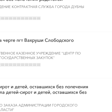
░
░
░
░
░
░
░
░
ДЕНИЕ КОНТРАКТНАЯ СЛУЖБА ГОРОДА ДУБНЫ
░
░
░
░
░
░
░
░
░
░
░
░
в черте пгт Вахруши Слободского
ВЕННОЕ КАЗЕННОЕ УЧРЕЖДЕНИЕ "ЦЕНТР ПО
ОСУДАРСТВЕННЫХ ЗАКУПОК"
░
░
░
░
░
░
░
ирот и детей, оставшихся без попечения
░
░
░
░
░
░
░
ла детей-сирот и детей, оставшихся без
ГО ЗАКАЗА АДМИНИСТРАЦИИ ГОРОДСКОГО
БЛАСТИ"
░
░
░
░
░
░
░