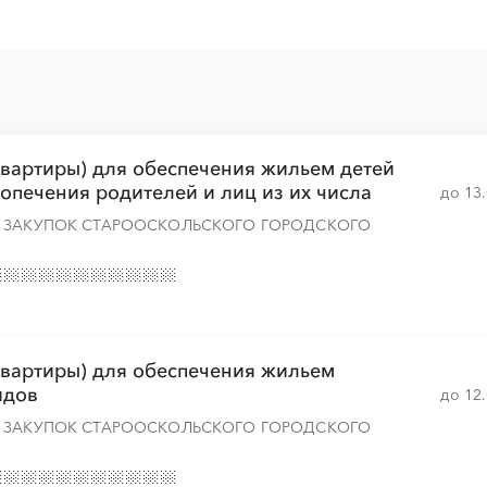
░
░
░
░
░
░
░
░
░
░
░
░
░
░
вартиры) для обеспечения жильем детей
попечения родителей и лиц из их числа
до 13
Х ЗАКУПОК СТАРООСКОЛЬСКОГО ГОРОДСКОГО
░
░
░
░
░
░
░
░
░
░
░
░
░
вартиры) для обеспечения жильем
░
░
░
░
░
░
░
идов
до 12
Х ЗАКУПОК СТАРООСКОЛЬСКОГО ГОРОДСКОГО
░
░
░
░
░
░
░