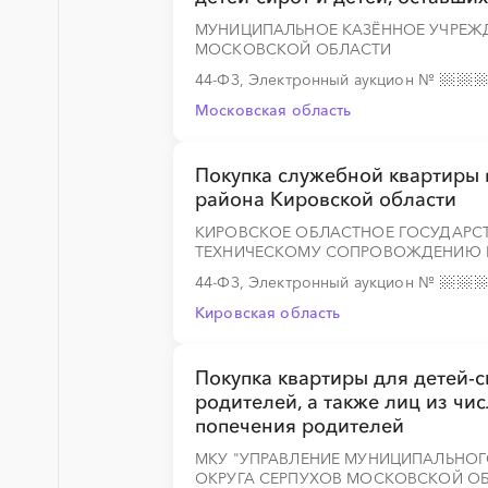
МУНИЦИПАЛЬНОЕ КАЗЁННОЕ УЧРЕЖ
МОСКОВСКОЙ ОБЛАСТИ
44-ФЗ, Электронный аукцион
№
░
░
░
░
░
░
░
░
░
░
░
░
░
Московская область
Покупка служебной квартиры 
района Кировской области
░
░
░
░
░
░
░
░
░
░
░
░
░
КИРОВСКОЕ ОБЛАСТНОЕ ГОСУДАРСТ
ТЕХНИЧЕСКОМУ СОПРОВОЖДЕНИЮ Г
44-ФЗ, Электронный аукцион
№
Кировская область
░
░
░
░
░
░
░
░
░
░
░
░
░
Покупка квартиры для детей-с
родителей, а также лиц из чис
попечения родителей
░
░
░
░
░
░
░
░
░
░
░
░
░
МКУ "УПРАВЛЕНИЕ МУНИЦИПАЛЬНО
ОКРУГА СЕРПУХОВ МОСКОВСКОЙ О