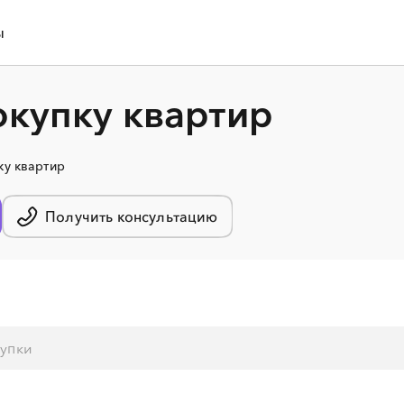
ы
окупку квартир
ку квартир
Получить консультацию
░
░
░
░
░
░
░
░
░
░
░
░
░
░