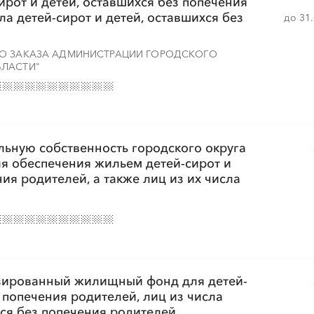
ирот и детей, оставшихся без попечения
ла детей-сирот и детей, оставшихся без
до 31
░
░
░
░
░
░
░
ГО ЗАКАЗА АДМИНИСТРАЦИИ ГОРОДСКОГО
БЛАСТИ"
░
░
░
░
░
░
░
льную собственность городского округа
я обеспечения жильем детей-сирот и
░
░
░
░
░
░
░
ия родителей, а также лиц из их числа
░
░
░
░
░
░
░
░
░
░
░
░
░
изированный жилищный фонд для детей-
з попечения родителей, лиц из числа
хся без попечения родителей