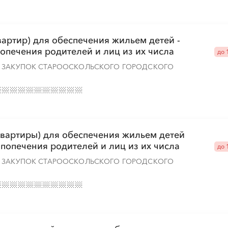
артир) для обеспечения жильем детей -
░
░
░
░
░
░
░
попечения родителей и лиц из их числа
до 
Х ЗАКУПОК СТАРООСКОЛЬСКОГО ГОРОДСКОГО
░
░
░
░
░
░
░
░
░
░
░
░
░
вартиры) для обеспечения жильем детей
з попечения родителей и лиц из их числа
до 
░
░
░
░
░
░
░
░
░
░
░
░
░
Х ЗАКУПОК СТАРООСКОЛЬСКОГО ГОРОДСКОГО
░
░
░
░
░
░
░