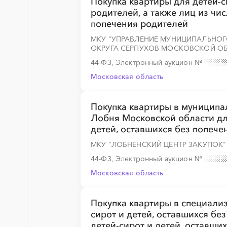
Покупка квартиры для детей-с
родителей, а также лиц из чис
попечения родителей
МКУ "УПРАВЛЕНИЕ МУНИЦИПАЛЬНО
░
░
░
░
░
░
░
░
░
░
░
░
░
ОКРУГА СЕРПУХОВ МОСКОВСКОЙ О
44-ФЗ, Электронный аукцион
№
Московская область
░
░
░
░
░
░
░
░
░
░
░
░
░
Покупка квартиры в муниципа
Лобня Московской области дл
детей, оставшихся без попечен
МКУ "ЛОБНЕНСКИЙ ЦЕНТР ЗАКУПОК"
░
░
░
░
░
░
░
░
░
░
░
░
░
44-ФЗ, Электронный аукцион
№
Московская область
Покупка квартиры в специал
░
░
░
░
░
░
░
░
░
░
░
░
░
сирот и детей, оставшихся бе
детей-сирот и детей, оставши