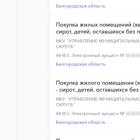
Белгородская область
░
░
░
░
░
░
░
░
░
░
░
░
░
Покупка жилых помещений (кв
сирот, детей, оставшихся без 
МКУ "УПРАВЛЕНИЕ МУНИЦИПАЛЬНЫ
░
░
░
░
░
░
░
░
░
░
░
░
░
ОКРУГА"
44-ФЗ, Электронный аукцион
№
Белгородская область
░
░
░
░
░
░
░
░
░
░
░
░
░
Покупка жилого помещения (к
- сирот, детей, оставшихся бе
МКУ "УПРАВЛЕНИЕ МУНИЦИПАЛЬНЫ
ОКРУГА"
░
░
░
░
░
░
░
░
░
░
░
░
░
44-ФЗ, Электронный аукцион
№
Белгородская область
░
░
░
░
░
░
░
░
░
░
░
░
░