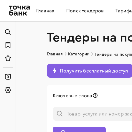
Главная
Поиск тендеров
Тариф
Тендеры на п
Главная
Категории
Тендеры на покуп
Получить бесплатный доступ
Ключевые слова
░
░
░
░
░
░
░
░
░
░
░
░
░
░
░
░
░
░
░
░
░
░
░
░
░
░