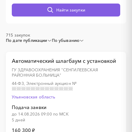
░
░
░
░
░
░
░
░
░
░
░
Найти закупки
715 закупок
По дате публикации
По убыванию
░
░
░
░
░
░
░
Автоматический шлагбаум с установкой
ГУ ЗДРАВООХРАНЕНИЯ "СЕНГИЛЕЕВСКАЯ
РАЙОННАЯ БОЛЬНИЦА"
░
░
░
░
░
░
░
░
░
░
░
░
░
░
░
44-ФЗ, Электронный аукцион
№
Ульяновская область
Подача заявки
до 14.08.2026 09:00 по МСК
░
░
░
░
5 дней
160 300 ₽