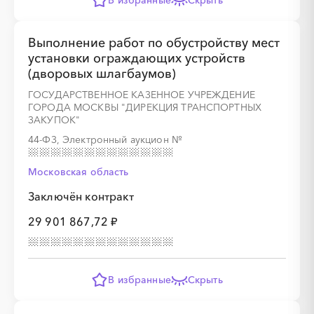
В избранные
Скрыть
Выполнение работ по обустройству мест
установки ограждающих устройств
░
░
░
░
░
░
░
░
░
░
░
░
░
(дворовых шлагбаумов)
ГОСУДАРСТВЕННОЕ КАЗЕННОЕ УЧРЕЖДЕНИЕ
░
░
░
░
░
░
░
░
░
░
░
░
░
ГОРОДА МОСКВЫ "ДИРЕКЦИЯ ТРАНСПОРТНЫХ
ЗАКУПОК"
44-ФЗ, Электронный аукцион
№
Московская область
Заключён контракт
░
░
░
░
░
░
░
29 901 867,72 ₽
░
░
░
░
░
░
░
░
░
░
░
░
░
░
░
В избранные
Скрыть