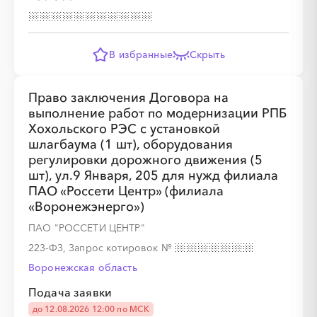
░
░
░
░
░
░
░
░
В избранные
Скрыть
Право заключения Договора на
░
░
░
░
░
░
░
░
░
░
░
░
░
выполнение работ по модернизации РПБ
Хохольского РЭС с установкой
шлагбаума (1 шт), оборудования
регулировки дорожного движения (5
░
░
░
░
░
░
░
░
░
░
░
шт), ул.9 Января, 205 для нужд филиала
ПАО «Россети Центр» (филиала
«Воронежэнерго»)
ПАО "РОССЕТИ ЦЕНТР"
223-ФЗ, Запрос котировок
№
Воронежская область
░
░
░
░
░
Подача заявки
до 12.08.2026 12:00 по МСК