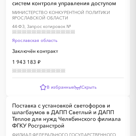
систем контроля управления доступом
░
░
░
░
░
░
░
МИНИСТЕРСТВО КОНКУРЕНТНОЙ ПОЛИТИКИ
ЯРОСЛАВСКОЙ ОБЛАСТИ
░
░
░
░
░
░
░
░
░
44-ФЗ, Запрос котировок
№
Ярославская область
Заключён контракт
░
░
░
░
░
░
░
1 943 183 ₽
░
░
░
░
░
░
░
░
░
░
░
░
░
░
░
В избранные
Скрыть
Поставка с установкой светофоров и
шлагбаумов в ДАПП Светлый и ДАПП
Теплое для нужд Челябинского филиала
ФГКУ Росгранстрой
ФИЛИАЛ ФЕДЕРАЛЬНОГО ГОСУДАРСТВЕННОГО