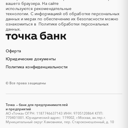
Тюменская область
Удмуртская республика
вашего браузера. На сайте
конструкции
используются
рекомендательные
Ульяновская область
Хабаровский край
Алюминий
Аммоний
технологии.
С информацией об обработке персональных
Хакасия
Ханты-Мансийский
данных и мерах по обеспечению их безопасности можно
Ангар
Антенны
Автономный округ - Югра
ознакомиться в
Политике обработки персональных
Антискалант
Антрацит
данных.
Челябинская область
Чеченская республика
Аппараты воздушного
Аргон
Чувашская республика
Чукотский AО
охлаждения
Саха (Якутия)
Ямало-Ненецкий AО
Аренда автобусов
Аренда автомобилей
Оферта
Ярославская область
Аренда погрузчика
Аренда помещений
Юридические документы
Аренда спецтехники с
Арматурная сетка
Политика конфиденциальности
экипажем
Арматурные каркасы для
Арфы
свай
© Все права защищены
Архитектурная подсветка
Асфальт
Асфальтирование дорог
Аттракционы
Аудиоролики
Аудиторские услуги
Точка — банк для предпринимателей
Аутсорсинг
и предприятий
Аутсорсинг персонала
АО «Точка» ОГРН: 1187746637143 ИНН: 9705120864 КПП:
Аутстаффинг
Базы данных
770401001. Юридический адрес: 119002, г.Москва, вн.тер.г.
Муниципальный округ Хамовники, пер. Староконюшенный, д. 10
Баннеры
Барит