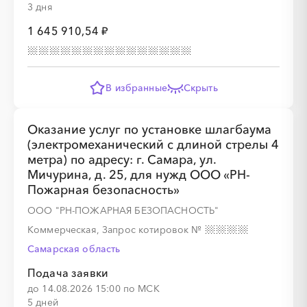
░
░
░
░
░
░
░
░
░
░
░
░
░
░
░
3 дня
1 645 910,54 ₽
В избранные
Скрыть
░
░
░
░
░
░
░
░
░
░
░
░
░
Оказание услуг по установке шлагбаума
░
░
░
░
░
░
░
░
░
░
░
░
░
(электромеханический с длиной стрелы 4
метра) по адресу: г. Самара, ул.
Мичурина, д. 25, для нужд ООО «РН-
Пожарная безопасность»
ООО "РН-ПОЖАРНАЯ БЕЗОПАСНОСТЬ"
Коммерческая, Запрос котировок
№
░
░
░
░
░
░
░
░
░
░
░
░
░
Самарская область
Подача заявки
░
░
░
░
░
░
░
░
░
░
░
░
░
до 14.08.2026 15:00 по МСК
5 дней