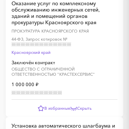
Оказание услуг по комплексному
обслуживанию инженерных сетей,
зданий и помещений органов
прокуратуры Красноярского края
░
░
░
░
░
░
░
░
░
░
░
░
░
ПРОКУРАТУРА КРАСНОЯРСКОГО КРАЯ
44-ФЗ, Запрос котировок
№
░
░
░
░
░
░
░
░
Красноярский край
Заключён контракт
ОБЩЕСТВО С ОГРАНИЧЕННОЙ
ОТВЕТСТВЕННОСТЬЮ "КРАСТЕХСЕРВИС"
1 000 000 ₽
░
░
░
░
░
░
░
░
░
░
░
░
░
░
░
░
░
░
░
░
В избранные
Скрыть
Установка автоматического шлагбаума и