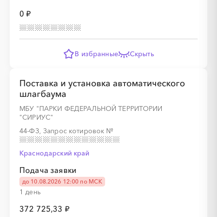
0 ₽
░
░
░
░
░
░
░
░
░
░
░
░
░
В избранные
Скрыть
░
░
░
░
░
░
░
░
░
░
░
Поставка и установка автоматического
шлагбаума
МБУ "ПАРКИ ФЕДЕРАЛЬНОЙ ТЕРРИТОРИИ
"СИРИУС"
44-ФЗ, Запрос котировок
№
░
░
░
░
░
░
░
░
░
░
░
░
░
Краснодарский край
░
░
░
░
░
░
░
░
░
░
░
Подача заявки
до 10.08.2026 12:00 по МСК
1 день
372 725,33 ₽