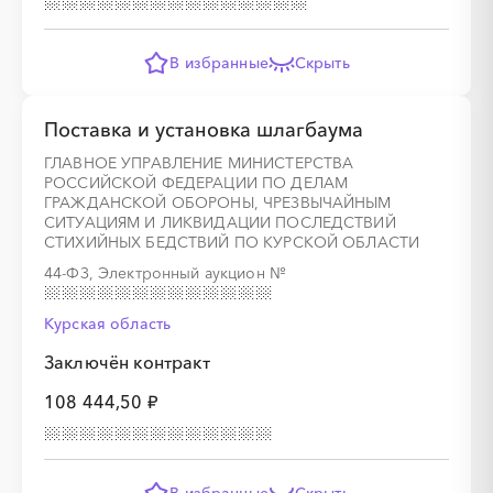
░
░
░
░
░
░
░
░
░
░
░
░
░
░
░
В избранные
Скрыть
Поставка и установка шлагбаума
░
░
░
░
░
ГЛАВНОЕ УПРАВЛЕНИЕ МИНИСТЕРСТВА
РОССИЙСКОЙ ФЕДЕРАЦИИ ПО ДЕЛАМ
ГРАЖДАНСКОЙ ОБОРОНЫ, ЧРЕЗВЫЧАЙНЫМ
СИТУАЦИЯМ И ЛИКВИДАЦИИ ПОСЛЕДСТВИЙ
░
░
░
░
░
░
░
░
░
СТИХИЙНЫХ БЕДСТВИЙ ПО КУРСКОЙ ОБЛАСТИ
44-ФЗ, Электронный аукцион
№
Курская область
░
░
░
░
░
Заключён контракт
108 444,50 ₽
░
░
░
░
░
░
░
░
░
░
░
░
░
░
░