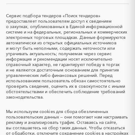
СКУД
СОЖ (смазочно-
Магаданская область
Марий Эл
охлаждающие жидкости)
Мордовия
Москва
ТЭН
УДС (установки
Сервис подбора тендеров «Поиск тендеров»
(Теплоэлектронагреватель)
депарафинизации скважин)
Московская область
Мурманская область
предоставляет пользователям доступ к сведениям
о закупках, опубликованных в Единой информационной
УКПГ
ЯТЭК
Ненецкий AО
Нижегородская область
системе и на федеральных, региональных и коммерческих
Аварийные работы
Авиаперевозка
Новгородская область
Новосибирская область
электронных торговых площадках. Данные формируются
автоматически из открытых официальных источников
Авиационные работы
Авиационные работы
Омская область
Оренбургская область
и могут быть неполными, содержать неточности или
вертолетами
Орловская область
Пензенская область
утрачивать актуальность; получаемая через сервис
Автобус
Автовозы
информация и рекомендации носят исключительно
Пермский край
Приморский край
Автогрейдер
Автозапчасти
справочный характер, не гарантируют победу в торгах
Псковская область
Ростовская область
и не являются достаточным основанием для принятия
Автоматизация
Автомобили
Рязанская область
Самарская область
управленческих либо финансовых решений. Перед
Автомобильные весы
Авторский надзор
использованием пользователь обязан самостоятельно
Санкт-Петербург
Саратовская область
проверить сведения, оценить их в совокупности с иными
Автотранспорт
Автоцистерны пожарные
Сахалинская область
Свердловская область
обстоятельствами и обеспечить соблюдение требований
Адсорбенты
Азот
законодательства.
Севастополь
Северная Осетия - Алания
Азотные компрессоры
Азотные станции
Смоленская область
Ставропольский край
Акварель
Аквариумы
Мы используем
cookies
для сбора обезличенных
Тамбовская область
Татарстан
пользовательских данных — они помогают нам настраивать
Аккумуляторы
Алкогольная продукция
Тверская область
Томская область
рекламу и анализировать трафик. Оставаясь на сайте,
Алмазное бурение
Алмазная резка
вы соглашаетесь на сбор таких данных. Чтобы отказаться
Тульская область
Тыва
от обработки, отключите сохранение cookies в настройках
Алюминиевые
Алюминиевые профили