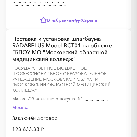
░
░
░
░
░
░
░
░
░
░
░
░
░
В избранные
Скрыть
Поставка и установка шлагбаума
░
░
░
░
░
░
░
RADARPLUS Model BCT01 на объекте
ГБПОУ МО "Московский областной
медицинский колледж"
ГОСУДАРСТВЕННОЕ БЮДЖЕТНОЕ
ПРОФЕССИОНАЛЬНОЕ ОБРАЗОВАТЕЛЬНОЕ
░
░
░
░
░
░
░
░
░
░
░
░
░
УЧРЕЖДЕНИЕ МОСКОВСКОЙ ОБЛАСТИ
"МОСКОВСКИЙ ОБЛАСТНОЙ МЕДИЦИНСКИЙ
КОЛЛЕДЖ"
Малая, Объявление о покупке
№
░
░
░
░
░
░
░
Москва
Заключён договор
193 833,33 ₽
░
░
░
░
░
░
░
░
░
░