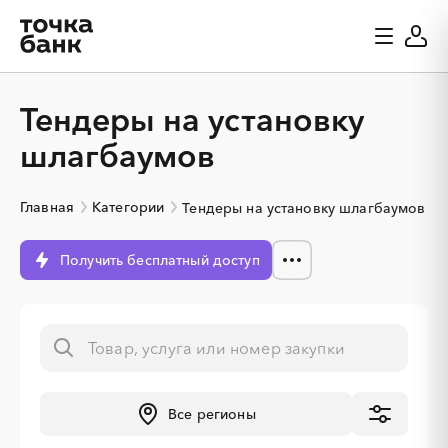
Тендеры на установку
шлагбаумов
Главная
Категории
Тендеры на установку шлагбаумов
Получить бесплатный доступ
░
░
░
░
░
░
░
░
░
░
░
░
░
Все регионы