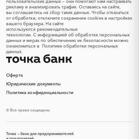
пользовательских данных — они помогают нам настраивать
Аккумуляторы
Алкогольная продукция
Тверская область
Томская область
рекламу и анализировать трафик. Оставаясь на сайте,
Алмазное бурение
Алмазная резка
вы соглашаетесь на сбор таких данных. Чтобы отказаться
Тульская область
Тыва
от обработки, отключите сохранение cookies в настройках
Алюминиевые
Алюминиевые профили
Тюменская область
Удмуртская республика
вашего браузера. На сайте
конструкции
используются
рекомендательные
Ульяновская область
Хабаровский край
Алюминий
Аммоний
технологии.
С информацией об обработке персональных
Хакасия
Ханты-Мансийский
данных и мерах по обеспечению их безопасности можно
Ангар
Антенны
Автономный округ - Югра
ознакомиться в
Политике обработки персональных
Антискалант
Антрацит
данных.
Челябинская область
Чеченская республика
Аппараты воздушного
Аргон
Чувашская республика
Чукотский AО
охлаждения
Саха (Якутия)
Ямало-Ненецкий AО
Аренда автобусов
Аренда автомобилей
Оферта
Ярославская область
Аренда погрузчика
Аренда помещений
Юридические документы
Аренда спецтехники с
Арматурная сетка
Политика конфиденциальности
экипажем
Арматурные каркасы для
Арфы
свай
© Все права защищены
Архитектурная подсветка
Асфальт
Асфальтирование дорог
Аттракционы
Аудиоролики
Аудиторские услуги
Точка — банк для предпринимателей
Аутсорсинг
и предприятий
Аутсорсинг персонала