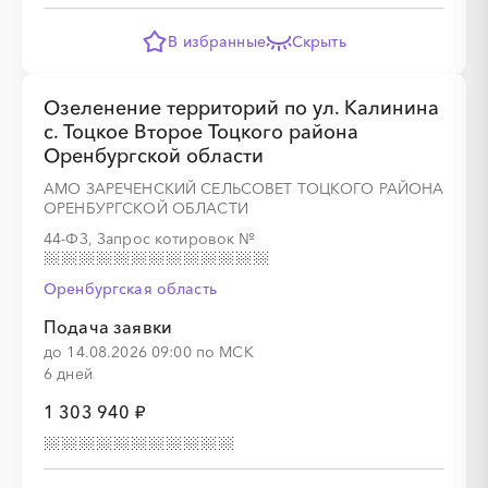
В избранные
Скрыть
░
░
░
░
░
Озеленение территорий по ул. Калинина
с. Тоцкое Второе Тоцкого района
Оренбургской области
АМО ЗАРЕЧЕНСКИЙ СЕЛЬСОВЕТ ТОЦКОГО РАЙОНА
ОРЕНБУРГСКОЙ ОБЛАСТИ
44-ФЗ, Запрос котировок
№
░
░
░
░
░
░
░
░
░
░
░
░
░
Оренбургская область
Подача заявки
░
░
░
░
░
░
░
░
░
░
░
░
░
до 14.08.2026 09:00 по МСК
6 дней
1 303 940 ₽