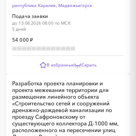
республика Карелия, Медвежьегорск
░
░
░
░
░
Подача заявки
до 13.08.2026 08:00 по МСК
5 дней
54 000 ₽
В избранные
Скрыть
░
░
░
░
░
░
░
░
░
░
░
░
░
░
░
Разработка проекта планировки и
░
░
░
░
░
░
░
░
░
░
░
░
░
░
░
проекта межевания территории для
размещения линейного объекта
«Строительство сетей и сооружений
дренажно-дождевой канализации по
проезду Сафроновскому от
существующего коллектора Д-1000 мм,
расположенного на пересечении улиц