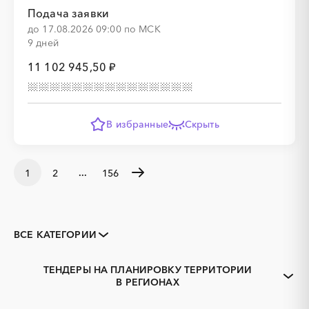
Подача заявки
до 17.08.2026 09:00 по МСК
9 дней
11 102 945,50 ₽
В избранные
Скрыть
...
1
2
156
ВСЕ КАТЕГОРИИ
Закупки коммерческих
Закупки малого объема
организаций
ТЕНДЕРЫ НА ПЛАНИРОВКУ ТЕРРИТОРИИ
Тендеры заводов
1С
В РЕГИОНАХ
Адыгея
Алтай
3D печать
B2B