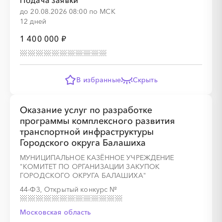
Подача заявки
до 20.08.2026 08:00 по МСК
12 дней
░
░
░
░
░
░
░
░
░
░
░
1 400 000 ₽
В избранные
Скрыть
░
░
░
░
Оказание услуг по разработке
программы комплексного развития
транспортной инфраструктуры
░
░
░
░
░
░
░
░
Городского округа Балашиха
МУНИЦИПАЛЬНОЕ КАЗЁННОЕ УЧРЕЖДЕНИЕ
"КОМИТЕТ ПО ОРГАНИЗАЦИИ ЗАКУПОК
ГОРОДСКОГО ОКРУГА БАЛАШИХА"
44-ФЗ, Открытый конкурс
№
░
░
░
░
░
░
░
░
░
░
░
░
░
Московская область