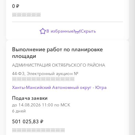
0 ₽
░
░
░
░
░
░
░
░
░
░
░
В избранные
Скрыть
Выполнение работ по планировке
площади
░
░
░
░
░
░
░
░
░
░
░
░
░
АДМИНИСТРАЦИЯ ОКТЯБРЬСКОГО РАЙОНА
44-ФЗ, Электронный аукцион
№
░
░
░
░
░
░
░
░
░
░
░
░
░
Ханты-Мансийский Автономный округ - Югра
Подача заявки
до 14.08.2026 11:00 по МСК
6 дней
501 025,83 ₽
░
░
░
░
░
░
░
░
░
░
░
░
░