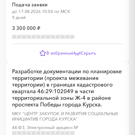
Подача заявки
до 17.08.2026 10:00 по МСК
9 дней
░
░
░
░
░
░
░
░
░
░
░
░
░
3 300 000 ₽
░
░
░
░
░
░
В избранные
Скрыть
░
░
░
░
░
░
Разработке документации по планировке
территории (проекта межевания
территории) в границах кадастрового
квартала 46:29:102049 в части
территориальной зоны Ж-4 в районе
проспекта Победы города Курска.
МКУ "ЦЕНТР ЗАКУПОК И РАЗВИТИЯ СОЦИАЛЬНЫХ
ИНИЦИАТИВ ГОРОДА КУРСКА"
44-ФЗ, Электронный аукцион
№