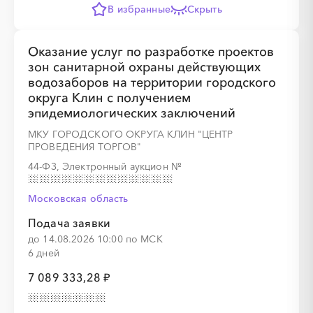
В избранные
Скрыть
Оказание услуг по разработке проектов
зон санитарной охраны действующих
░
░
░
░
░
░
░
░
░
░
░
░
░
водозаборов на территории городского
округа Клин с получением
эпидемиологических заключений
МКУ ГОРОДСКОГО ОКРУГА КЛИН "ЦЕНТР
░
░
░
░
░
░
░
░
░
░
░
ПРОВЕДЕНИЯ ТОРГОВ"
44-ФЗ, Электронный аукцион
№
Московская область
Подача заявки
до 14.08.2026 10:00 по МСК
░
░
░
░
░
░
░
6 дней
7 089 333,28 ₽
░
░
░
░
░
░
░
░
░
░
░
░
░
░
░