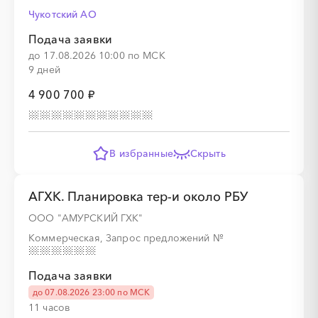
Чукотский AО
Подача заявки
до 17.08.2026 10:00 по МСК
9 дней
░
░
░
░
░
░
░
░
░
░
░
░
░
4 900 700 ₽
░
░
░
░
░
░
░
В избранные
Скрыть
АГХК. Планировка тер-и около РБУ
ООО "АМУРСКИЙ ГХК"
Коммерческая, Запрос предложений
№
Подача заявки
до 07.08.2026 23:00 по МСК
░
░
░
░
░
░
░
░
░
░
░
░
░
11 часов