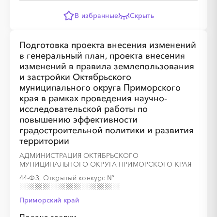
В избранные
Скрыть
Подготовка проекта внесения изменений
░
░
░
░
░
░
░
░
░
░
░
░
░
в генеральный план, проекта внесения
изменений в правила землепользования
и застройки Октябрьского
муниципального округа Приморского
░
░
░
░
░
░
░
края в рамках проведения научно-
исследовательской работы по
повышению эффективности
градостроительной политики и развития
территории
АДМИНИСТРАЦИЯ ОКТЯБРЬСКОГО
МУНИЦИПАЛЬНОГО ОКРУГА ПРИМОРСКОГО КРАЯ
44-ФЗ, Открытый конкурс
№
Приморский край
░
░
░
░
░
░
░
░
░
░
░
░
░