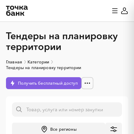
Тендеры на планировку
территории
Главная
Категории
Тендеры на планировку территории
Получить бесплатный доступ
Все регионы
░
░
░
░
░
░
░
░
░
░
░
░
░