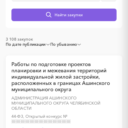
Найти закупки
░
░
░
░
░
░
░
3 108 закупок
По дате публикации
По убыванию
░
░
░
Работы по подготовке проектов
░
░
░
░
░
░
░
░
░
░
планировки и межевания территорий
индивидуальной жилой застройки,
расположенных в границах Ашинского
░
░
░
░
░
░
░
░
░
░
░
муниципального округа
АДМИНИСТРАЦИЯ АШИНСКОГО
МУНИЦИПАЛЬНОГО ОКРУГА ЧЕЛЯБИНСКОЙ
ОБЛАСТИ
░
░
░
░
░
░
44-ФЗ, Открытый конкурс
№