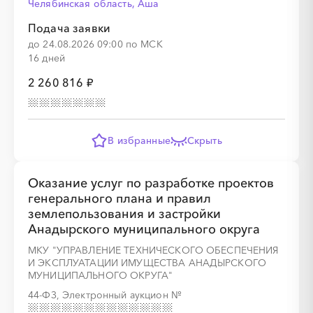
Челябинская область, Аша
░
░
░
░
░
░
Подача заявки
до 24.08.2026 09:00 по МСК
16 дней
2 260 816 ₽
░
░
░
░
░
░
░
░
░
░
░
░
░
В избранные
Скрыть
░
░
░
░
░
░
░
░
░
░
░
Оказание услуг по разработке проектов
генерального плана и правил
землепользования и застройки
Анадырского муниципального округа
░
░
░
░
░
░
░
░
░
░
░
░
░
МКУ "УПРАВЛЕНИЕ ТЕХНИЧЕСКОГО ОБЕСПЕЧЕНИЯ
И ЭКСПЛУАТАЦИИ ИМУЩЕСТВА АНАДЫРСКОГО
МУНИЦИПАЛЬНОГО ОКРУГА"
44-ФЗ, Электронный аукцион
№
░
░
░
░
░
░
░
░
░
░
░