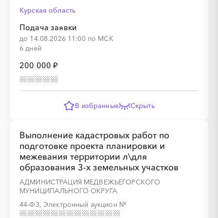
Курская область
Подача заявки
до 14.08.2026 11:00 по МСК
░
░
░
░
░
░
░
░
░
░
░
░
░
6 дней
200 000 ₽
░
░
░
░
░
░
░
░
░
░
░
░
░
В избранные
Скрыть
Выполнение кадастровых работ по
подготовке проекта планировки и
межевания территории л\для
образования 3-х земельных участков
АДМИНИСТРАЦИЯ МЕДВЕЖЬЕГОРСКОГО
░
░
░
░
░
░
░
░
░
░
░
░
░
МУНИЦИПАЛЬНОГО ОКРУГА
44-ФЗ, Электронный аукцион
№