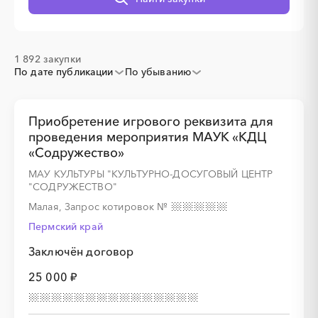
1 892 закупки
░
░
░
░
░
░
░
░
░
░
░
░
░
По дате публикации
По убыванию
░
░
░
░
░
░
░
░
░
░
░
░
░
░
░
Приобретение игрового реквизита для
проведения мероприятия МАУК «КДЦ
«Содружество»
МАУ КУЛЬТУРЫ "КУЛЬТУРНО-ДОСУГОВЫЙ ЦЕНТР
"СОДРУЖЕСТВО"
Малая, Запрос котировок
№
Пермский край
░
░
░
░
░
░
░
░
░
░
░
░
░
Заключён договор
25 000 ₽
░
░
░
░
░
░
░