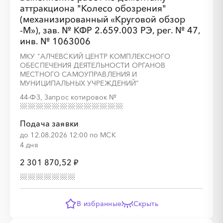
аттракциона "Колесо обозрения"
░
░
░
░
░
░
░
░
░
░
░
░
░
(механизированный «Круговой обзор
-М»), зав. № КФР 2.659.003 РЭ, рег. № 47,
инв. № 1063006
░
░
░
░
░
░
░
░
░
░
░
МКУ "АЛЧЕВСКИЙ ЦЕНТР КОМПЛЕКСНОГО
ОБЕСПЕЧЕНИЯ ДЕЯТЕЛЬНОСТИ ОРГАНОВ
МЕСТНОГО САМОУПРАВЛЕНИЯ И
МУНИЦИПАЛЬНЫХ УЧРЕЖДЕНИЙ"
44-ФЗ, Запрос котировок
№
░
░
░
░
░
░
░
░
░
░
░
░
░
Подача заявки
до 12.08.2026 12:00 по МСК
░
░
░
░
░
░
░
░
░
░
░
░
░
░
░
4 дня
2 301 870,52 ₽
░
░
░
░
░
░
░
░
░
░
░
░
░
В избранные
Скрыть
░
░
░
░
░
░
░
░
░
░
░
░
░
░
░