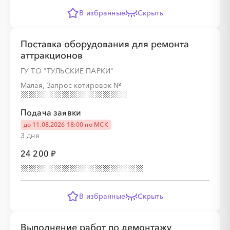
В избранные
Скрыть
Поставка оборудования для ремонта
░
░
░
░
░
░
░
░
░
░
░
░
░
аттракционов
ГУ ТО "ТУЛЬСКИЕ ПАРКИ"
Малая, Запрос котировок
№
░
░
░
░
░
░
░
░
░
░
░
░
░
Подача заявки
до 11.08.2026 18:00 по МСК
3 дня
░
░
░
░
░
24 200 ₽
░
░
░
░
░
░
░
░
░
░
░
░
░
░
░
В избранные
Скрыть
Выполнение работ по демонтажу