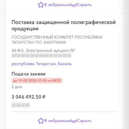
В избранные
Скрыть
░
░
░
░
░
░
░
░
░
░
░
░
░
Поставка защищенной полиграфической
продукции
░
░
░
░
░
░
░
░
░
░
░
░
░
░
░
ГОСУДАРСТВЕННЫЙ КОМИТЕТ РЕСПУБЛИКИ
ТАТАРСТАН ПО ЗАКУПКАМ
44-ФЗ, Электронный аукцион
№
░
░
░
░
░
░
░
республика Татарстан, Казань
Подача заявки
░
░
░
░
░
░
░
░
░
до 10.08.2026 07:00 по МСК
2 дня
3 046 492,50 ₽
░
░
░
░
░
В избранные
Скрыть