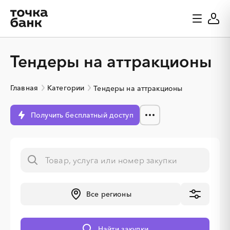
Тендеры на аттракционы
Главная
Категории
Тендеры на аттракционы
Получить бесплатный доступ
░
░
░
░
░
Все регионы
░
░
░
░
░
░
░
░
░
░
░
░
░
░
░
Найти закупки