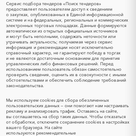
Мордовия
Москва
Сервис подбора тендеров «Поиск тендеров»
ТЭН
УДС (установки
Московская область
Мурманская область
предоставляет пользователям доступ к сведениям
(Теплоэлектронагреватель)
депарафинизации скважин)
о закупках, опубликованных в Единой информационной
Ненецкий AО
Нижегородская область
системе и на федеральных, региональных и коммерческих
УКПГ
ЯТЭК
Новгородская область
Новосибирская область
электронных торговых площадках. Данные формируются
Аварийные работы
Авиаперевозка
автоматически из открытых официальных источников
Омская область
Оренбургская область
Авиационные работы
Авиационные работы
и могут быть неполными, содержать неточности или
Орловская область
Пензенская область
вертолетами
утрачивать актуальность; получаемая через сервис
информация и рекомендации носят исключительно
Пермский край
Приморский край
Автобус
Автовозы
справочный характер, не гарантируют победу в торгах
Псковская область
Ростовская область
Автогрейдер
Автозапчасти
и не являются достаточным основанием для принятия
Рязанская область
Самарская область
управленческих либо финансовых решений. Перед
Автоматизация
Автомобили
использованием пользователь обязан самостоятельно
Санкт-Петербург
Саратовская область
Автомобильные весы
Авторский надзор
проверить сведения, оценить их в совокупности с иными
Сахалинская область
Свердловская область
обстоятельствами и обеспечить соблюдение требований
Автотранспорт
Автоцистерны пожарные
законодательства.
Севастополь
Северная Осетия - Алания
Адсорбенты
Азот
Смоленская область
Ставропольский край
Азотные компрессоры
Азотные станции
Мы используем
cookies
для сбора обезличенных
Тамбовская область
Татарстан
Акварель
Аквариумы
пользовательских данных — они помогают нам настраивать
Тверская область
Томская область
рекламу и анализировать трафик. Оставаясь на сайте,
Аккумуляторы
Алкогольная продукция
вы соглашаетесь на сбор таких данных. Чтобы отказаться
Тульская область
Тыва
Алмазное бурение
Алмазная резка
от обработки, отключите сохранение cookies в настройках
Тюменская область
Удмуртская республика
вашего браузера. На сайте
Алюминиевые
Алюминиевые профили
используются
рекомендательные
конструкции
Ульяновская область
Хабаровский край