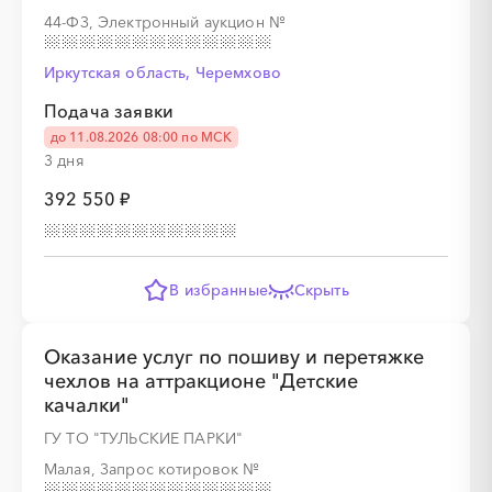
44-ФЗ, Электронный аукцион
№
░
░
░
░
░
░
░
Иркутская область, Черемхово
Подача заявки
до 11.08.2026 08:00 по МСК
3 дня
392 550 ₽
░
░
░
░
░
░
░
░
░
░
░
░
░
░
░
░
░
░
░
░
В избранные
Скрыть
Оказание услуг по пошиву и перетяжке
чехлов на аттракционе "Детские
качалки"
░
░
░
░
░
░
░
░
░
░
░
░
░
ГУ ТО "ТУЛЬСКИЕ ПАРКИ"
Малая, Запрос котировок
№
░
░
░
░
░
░
░
░
░
░
░