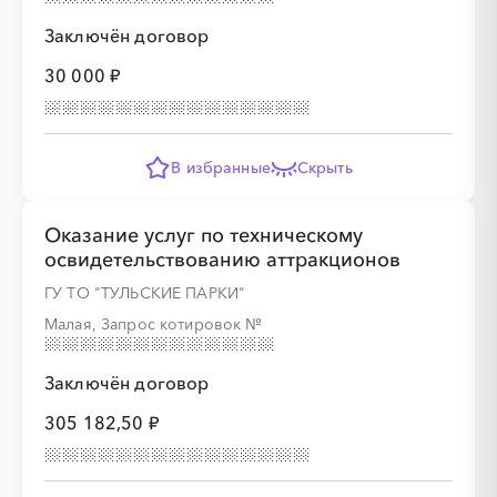
Заключён договор
30 000 ₽
░
░
░
░
░
В избранные
Скрыть
░
░
░
░
░
░
░
░
░
Оказание услуг по техническому
освидетельствованию аттракционов
ГУ ТО "ТУЛЬСКИЕ ПАРКИ"
░
░
░
░
░
░
░
░
░
░
░
░
░
Малая, Запрос котировок
№
░
░
░
░
░
░
░
░
░
░
░
░
░
░
░
Заключён договор
305 182,50 ₽