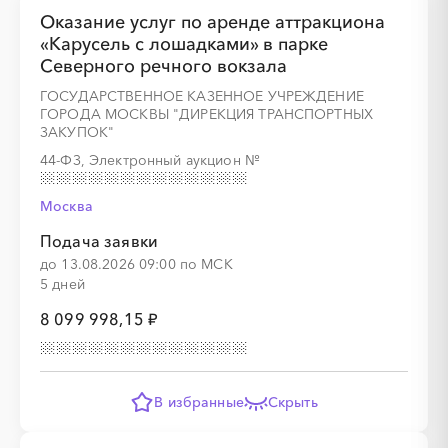
Оказание услуг по аренде аттракциона
«Карусель с лошадками» в парке
Северного речного вокзала
ГОСУДАРСТВЕННОЕ КАЗЕННОЕ УЧРЕЖДЕНИЕ
░
░
░
░
░
░
░
░
░
░
░
░
░
ГОРОДА МОСКВЫ "ДИРЕКЦИЯ ТРАНСПОРТНЫХ
ЗАКУПОК"
44-ФЗ, Электронный аукцион
№
░
░
░
░
Москва
Подача заявки
до 13.08.2026 09:00 по МСК
5 дней
8 099 998,15 ₽
░
░
░
░
░
░
░
░
░
░
░
░
░
В избранные
Скрыть
░
░
░
░
░
░
░
░
░
░
░