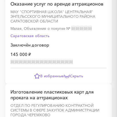
Оказание услуг по аренде аттракционов
МАУ "СПОРТИВНАЯ ШКОЛА" ЦЕНТРАЛЬНАЯ"
ЭНГЕЛЬССКОГО МУНИЦИПАЛЬНОГО РАЙОНА
САРАТОВСКОЙ ОБЛАСТИ
Малая, Объявление о покупке
№
Саратовская область
░
░
░
░
░
░
░
░
░
░
░
░
░
Заключён договор
░
░
░
░
░
░
░
░
░
░
░
145 000 ₽
В избранные
Скрыть
░
░
░
░
░
Изготовление пластиковых карт для
░
░
░
░
░
░
░
░
░
░
░
░
░
░
░
проката на аттракционах
ОТДЕЛ ПО РЕГУЛИРОВАНИЮ КОНТРАКТНОЙ
СИСТЕМЫ В СФЕРЕ ЗАКУПОК АДМИНИСТРАЦИИ
ГОРОДА ЧЕРЕМХОВО