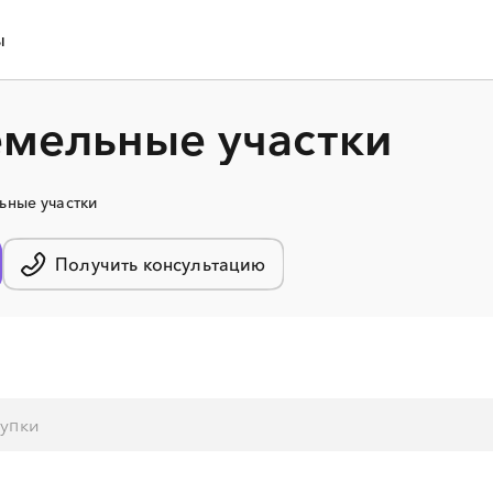
ы
емельные участки
ьные участки
Получить консультацию
░
░
░
░
░
░
░
░
░
░
░
░
░
░