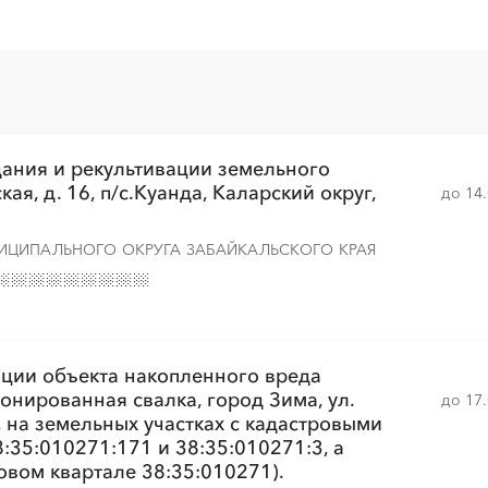
░
░
░
░
░
░
░
░
░
дания и рекультивации земельного
кая, д. 16, п/с.Куанда, Каларский округ,
до 14
░
░
░
░
░
░
░
░
░
░
░
░
░
░
░
ИЦИПАЛЬНОГО ОКРУГА ЗАБАЙКАЛЬСКОГО КРАЯ
░
░
░
░
░
░
░
ции объекта накопленного вреда
нированная свалка, город Зима, ул.
до 17
, на земельных участках с кадастровыми
:35:010271:171 и 38:35:010271:3, а
овом квартале 38:35:010271).