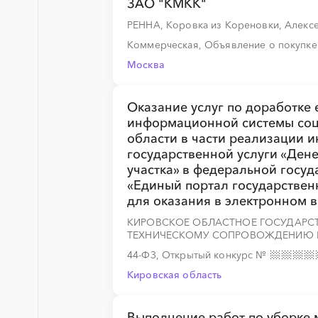
ЗАО "КМКК"
РЕННА, Коровка из Кореновки, Алекс
░
░
░
░
░
░
░
Коммерческая, Объявление о покупк
Москва
Оказание услуг по доработке
░
░
░
░
░
информационной системы соц
области в части реализации 
государственной услуги «Ден
участка» в федеральной госу
░
░
░
░
░
«Единый портал государствен
для оказания в электронном 
КИРОВСКОЕ ОБЛАСТНОЕ ГОСУДАРСТ
ТЕХНИЧЕСКОМУ СОПРОВОЖДЕНИЮ Г
44-ФЗ, Открытый конкурс
№
Кировская область
░
░
░
░
░
░
░
Выполнение работ по уборке м