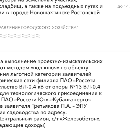
░
░
░
░
░
░
░
░
ладбищ, а также на подъездных путях и
░
░
░
до 14
и в городе Новошахтинске Ростовской
░
░
░
░
░
░
░
░
░
░
░
░
░
░
░
РАВЛЕНИЕ ГОРОДСКОГО ХОЗЯЙСТВА"
░
░
░
░
░
░
░
░
а выполнение проектно-изыскательских
░
░
░
░
░
░
░
от методом «под ключ» по объекту
ния льготной категории заявителей
рические сети филиала ПАО «Россети
ельство ВЛ-0,4 кВ от опоры №13 ВЛ-0,4
для технологического присоединения к
 ПАО «Россети Юг»-«Кубаньэнерго»
░
░
░
░
░
░
░
░
░
░
░
░
░
░
░
 заявителя Третьякова П.А. – ЭПУ
ия садоводства по адресу:
 Центральный район, с/т «Железобетон»,
падающие доходы)
░
░
░
░
░
░
░
░
░
░
░
░
░
░
░