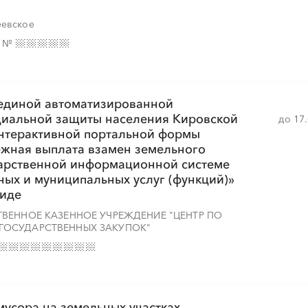
еевское
е
№
░
░
░
░
░
░
░
░
░
░
░
░
░
░
░
 единой автоматизированной
иальной защиты населения Кировской
до 17
интерактивной портальной формы
ежная выплата взамен земельного
░
░
░
░
░
░
░
░
░
дарственной информационной системе
ных и муниципальных услуг (функций)»
виде
░
░
░
░
░
░
░
░
ВЕННОЕ КАЗЕННОЕ УЧРЕЖДЕНИЕ "ЦЕНТР ПО
░
░
░
░
░
░
░
ОСУДАРСТВЕННЫХ ЗАКУПОК"
усора на земельных участках,