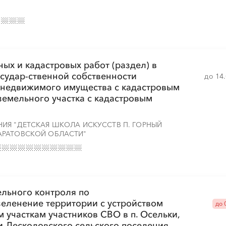
ых и кадастровых работ (раздел) в
░
░
░
░
░
░
░
░
░
░
░
░
░
░
░
судар-ственной собственности
до 14
 недвижимого имущества с кадастровым
земельного участка с кадастровым
ИЯ "ДЕТСКАЯ ШКОЛА ИСКУССТВ П. ГОРНЫЙ
АРАТОВСКОЙ ОБЛАСТИ"
░
░
░
░
░
░
░
░
░
░
░
░
░
░
░
ельного контроля по
зеленение территории с устройством
до 
░
░
░
░
░
░
░
░
░
░
░
░
░
░
░
 участкам участников СВО в п. Осельки,
 Лесколовского сельского поселения