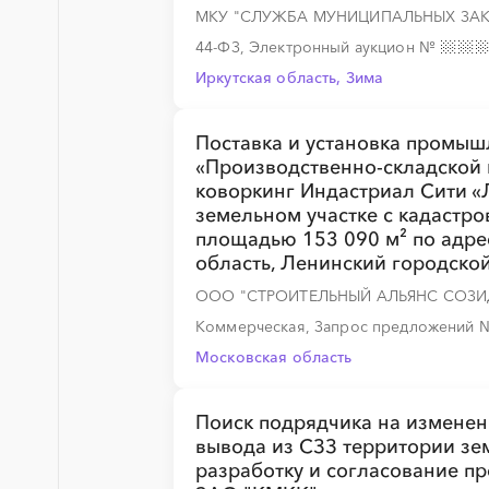
МКУ "СЛУЖБА МУНИЦИПАЛЬНЫХ ЗА
44-ФЗ, Электронный аукцион
№
░
░
░
░
░
░
░
░
░
░
░
░
░
Иркутская область, Зима
Поставка и установка промыш
«Производственно-складской
коворкинг Индастриал Сити «
земельном участке с кадастр
площадью 153 090 м² по адре
область, Ленинский городской
░
░
░
░
░
░
░
ООО "СТРОИТЕЛЬНЫЙ АЛЬЯНС СОЗИ
Коммерческая, Запрос предложений
Московская область
░
░
░
░
░
░
░
░
░
░
░
░
░
Поиск подрядчика на изменен
вывода из СЗЗ территории зем
разработку и согласование п