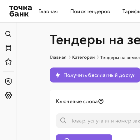
Главная
Поиск тендеров
Тариф
Тендеры на з
Главная
Категории
Тендеры на земел
Получить бесплатный доступ
Ключевые слова
░
░
░
░
░
░
░
░
░
░
░
░
░