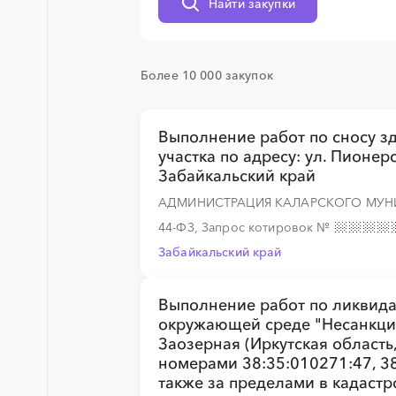
Найти закупки
░
░
░
░
░
░
░
░
░
░
░
░
░
Более 10 000 закупок
░
░
░
░
░
Выполнение работ по сносу з
участка по адресу: ул. Пионерс
Забайкальский край
АДМИНИСТРАЦИЯ КАЛАРСКОГО МУН
44-ФЗ, Запрос котировок
№
░
░
░
░
░
Забайкальский край
Выполнение работ по ликвида
окружающей среде "Несанкцио
Заозерная (Иркутская область
░
░
░
░
░
░
░
░
░
░
░
░
░
номерами 38:35:010271:47, 38
также за пределами в кадастр