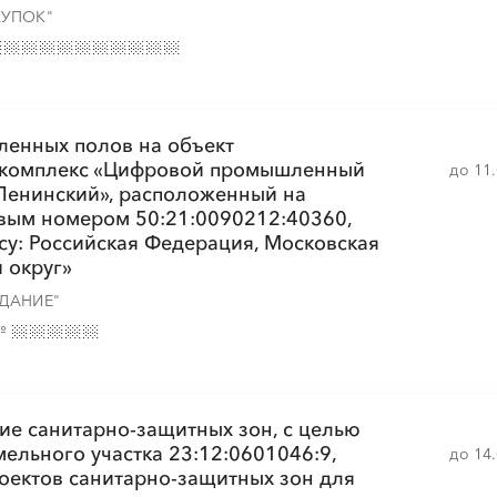
КУПОК"
░
░
░
░
░
░
░
░
░
░
░
░
░
░
░
░
░
░
░
░
░
ленных полов на объект
░
░
░
░
░
░
░
 комплекс «Цифровой промышленный
до 11
Ленинский», расположенный на
овым номером 50:21:0090212:40360,
су: Российская Федерация, Московская
 округ»
ДАНИЕ"
№
░
░
░
░
░
░
░
ие санитарно-защитных зон, с целью
ельного участка 23:12:0601046:9,
до 14
роектов санитарно-защитных зон для
░
░
░
░
░
░
░
░
░
░
░
░
░
░
░