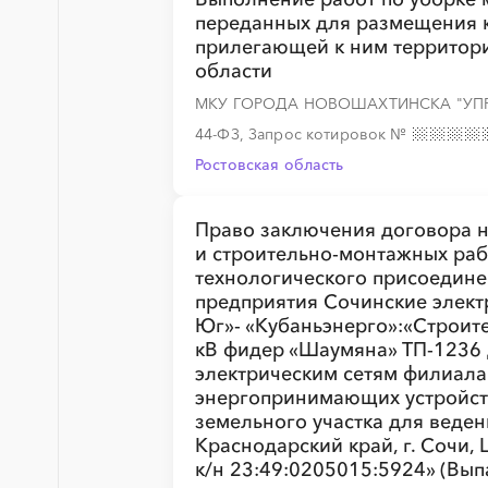
переданных для размещения к
░
░
░
░
░
░
░
░
░
░
░
░
░
прилегающей к ним территори
области
МКУ ГОРОДА НОВОШАХТИНСКА "УП
44-ФЗ, Запрос котировок
№
░
░
░
░
░
░
░
Ростовская область
Право заключения договора н
и строительно-монтажных раб
технологического присоедине
предприятия Сочинские элект
░
░
░
░
░
░
░
Юг»- «Кубаньэнерго»:«Строит
кВ фидер «Шаумяна» ТП-1236 
электрическим сетям филиала
энергопринимающих устройств
░
░
░
░
░
земельного участка для веден
Краснодарский край, г. Сочи,
к/н 23:49:0205015:5924» (Вы