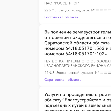
ПАО "РОССЕТИ ЮГ"
223-ФЗ, Запрос котировок
№
Ростовская область
░
░
░
░
░
░
░
Выполнение землеустроительн
отношении находящегося в го
Саратовской области объекта
номером 64:18:051701:562 и 
номером 64:18:051701:102»
░
░
░
░
░
░
░
ГБУ ДОПОЛНИТЕЛЬНОГО ОБРАЗОВАН
КРАСНОПАРТИЗАНСКОГО РАЙОНА С
44-ФЗ, Электронный аукцион
№
Саратовская область
░
░
░
░
░
░
░
Услуги по проведению строит
объекту:"Благоустройство и о
подъездных путей к земельным
расположенных на территории