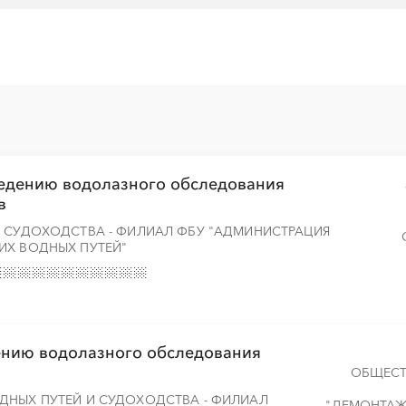
░
░
░
░
░
░
░
░
░
░
░
░
░
░
░
░
░
░
ведению водолазного обследования
в
И СУДОХОДСТВА - ФИЛИАЛ ФБУ "АДМИНИСТРАЦИЯ
ИХ ВОДНЫХ ПУТЕЙ"
ению водолазного обследования
ОБЩЕСТ
ДНЫХ ПУТЕЙ И СУДОХОДСТВА - ФИЛИАЛ
"ДЕМОНТА