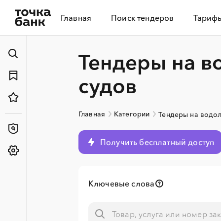
Главная
Поиск тендеров
Тариф
Тендеры на в
судов
Главная
Категории
Тендеры на водо
Получить бесплатный доступ
Ключевые слова
░
░
░
░
░
░
░
░
░
░
░
░
░