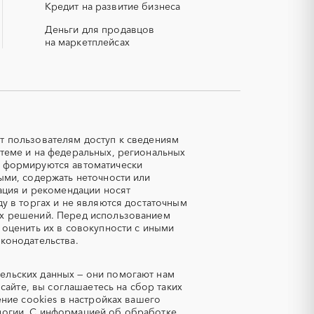
Кредит на развитие бизнеса
Курская область
СОЖ (смазочно-охлаждающие
жидкости)
Марий Эл
Деньги для продавцов
ЯТЭК
на маркетплейсах
Мурманская область
Новосибирская область
Авиационные работы
Пензенская область
вертолетами
Ростовская область
Автозапчасти
Саратовская область
Авторский надзор
Северная Осетия - Алания
Азот
т пользователям доступ к сведениям
теме и на федеральных, региональных
Татарстан
Аквариумы
е формируются автоматически
Тыва
Алмазная резка
ыми, содержать неточности или
Хабаровский край
ация и рекомендации носят
Аммоний
у в торгах и не являются достаточным
Чеченская республика
Антрацит
ых решений. Перед использованием
 оценить их в совокупности с иными
Аренда автомобилей
Ямало-Ненецкий AО
конодательства.
кипажем
Арматурная сетка
ельских данных — они помогают нам
а
Асфальт
сайте, вы соглашаетесь на сбор таких
Аудиторские услуги
ение cookies в настройках вашего
огии.
С информацией об обработке
Базы данных