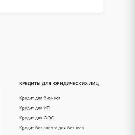
1С
IT
Амурская область
АКЗ (антикоррозийная защита)
Белгородская область
ГРП (гидравлический разрыв
Волгоградская область
пласта)
КРЕДИТЫ ДЛЯ ЮРИДИЧЕСКИХ ЛИЦ
Еврейская AО
ЕГЭ
Иркутская область
Кредит для бизнеса
КИП (контрольно-измерительные
Калужская область
приборы)
Кредит для ИП
НПЗ
Кемеровская область - Кузбасс
Кредит для ООО
смесь)
РВД (рукава высокого давления)
Кредит без залога для бизнеса
Краснодарский край