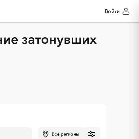
Войти
ние затонувших
Все регионы