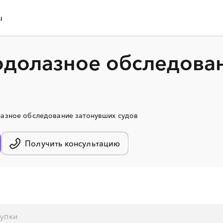
ы
одолазное обследова
лазное обследование затонувших судов
Получить консультацию
░
░
░
░
░
░
░
░
░
░
░
░
░
░
░
░
░