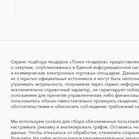
Крым
Курганская область
СКС (структурированные
СКУД
кабельные системы)
Липецкая область
Магаданская область
УДС (установки депарафинизации
УКПГ
Москва
Московская область
скважин)
Нижегородская область
Новгородская область
Авиаперевозка
Авиационные работы
Оренбургская область
Орловская область
Приморский край
Псковская область
Автовозы
Автогрейдер
Самарская область
Санкт-Петербург
Автомобили
Автомобильные весы
Свердловская область
Севастополь
Автоцистерны пожарные
Адсорбенты
Сервис подбора тендеров «Поиск тендеров» предоставляе
Ставропольский край
о закупках, опубликованных в Единой информационной сис
Тамбовская область
Азотные станции
Акварель
и коммерческих электронных торговых площадках. Данны
Томская область
Тульская область
Алкогольная продукция
Алмазное бурение
из открытых официальных источников и могут быть неполн
Удмуртская республика
Ульяновская область
утрачивать актуальность; получаемая через сервис информ
Алюминиевые профили
Алюминий
исключительно справочный характер, не гарантируют побед
Ханты-Мансийский Автономный
Челябинская область
Антенны
Антискалант
основанием для принятия управленческих либо финансов
округ - Югра
Аргон
пользователь обязан самостоятельно проверить сведения,
Аренда автобусов
Чукотский AО
Саха (Якутия)
обстоятельствами и обеспечить соблюдение требований за
Аренда помещений
Аренда спецтехники с э
Мы используем
cookies
для сбора обезличенных пользоват
Арфы
Архитектурная подсветк
настраивать рекламу и анализировать трафик. Оставаясь на 
Аттракционы
Аудиоролики
данных. Чтобы отказаться от обработки, отключите сохран
браузера. На сайте используются
рекомендательные технол
Аутсорсинг персонала
Аутстаффинг