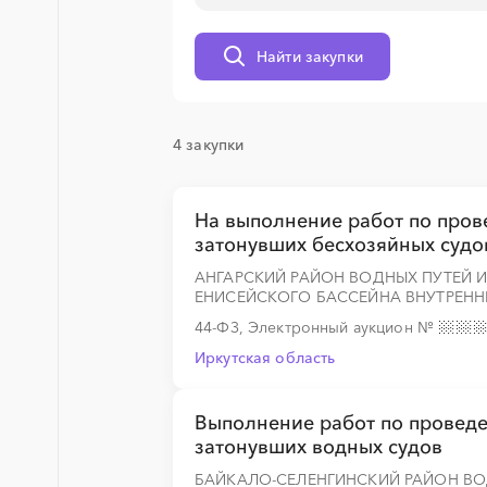
░
░
░
░
░
░
░
░
░
░
░
░
░
Найти закупки
░
░
░
░
░
░
░
░
░
░
░
░
░
4 закупки
На выполнение работ по про
░
░
░
░
░
░
░
░
░
░
░
░
░
затонувших бесхозяйных судо
АНГАРСКИЙ РАЙОН ВОДНЫХ ПУТЕЙ 
ЕНИСЕЙСКОГО БАССЕЙНА ВНУТРЕНН
44-ФЗ, Электронный аукцион
№
Иркутская область
Выполнение работ по провед
затонувших водных судов
БАЙКАЛО-СЕЛЕНГИНСКИЙ РАЙОН ВО