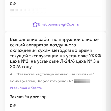
0 ₽
В избранные
Скрыть
░
░
░
░
░
Выполнение работ по наружной очистке
░
░
░
░
░
░
░
░
░
секций аппаратов воздушного
охлаждения сухим методом во время
текущей эксплуатации на установке УККФ
цеха №2, на установке Л-24/6 цеха № 3 в
2026 году.
░
░
░
░
░
АО "Рязанская нефтеперабатывающая компания"
Коммерческая, Запрос котировок
№
░
░
░
░
░
░
░
░
░
Рязанская область
Заключён договор
0 ₽