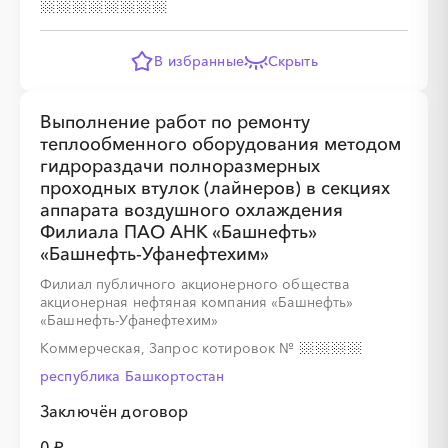
░
░
░
░
░
В избранные
Скрыть
░
░
░
░
░
░
░
░
░
Выполнение работ по ремонту
теплообменного оборудования методом
гидрораздачи полноразмерных
░
░
░
░
проходных втулок (лайнеров) в секциях
аппарата воздушного охлаждения
░
░
░
░
░
░
░
░
Филиала ПАО АНК «Башнефть»
«Башнефть-Уфанефтехим»
Филиал публичного акционерного общества
акционерная нефтяная компания «Башнефть»
«Башнефть-Уфанефтехим»
░
░
░
░
░
░
░
░
░
Коммерческая, Запрос котировок
№
республика Башкортостан
░
░
░
░
░
░
░
░
░
░
░
░
░
░
░
Заключён договор
0 ₽