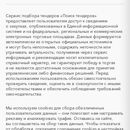
СКУД
СОЖ (смазочно-
Магаданская область
Марий Эл
охлаждающие жидкости)
Мордовия
Москва
ТЭН
УДС (установки
Сервис подбора тендеров «Поиск тендеров»
(Теплоэлектронагреватель)
депарафинизации скважин)
Московская область
Мурманская область
предоставляет пользователям доступ к сведениям
о закупках, опубликованных в Единой информационной
УКПГ
ЯТЭК
Ненецкий AО
Нижегородская область
системе и на федеральных, региональных и коммерческих
Аварийные работы
Авиаперевозка
Новгородская область
Новосибирская область
электронных торговых площадках. Данные формируются
автоматически из открытых официальных источников
Авиационные работы
Авиационные работы
Омская область
Оренбургская область
и могут быть неполными, содержать неточности или
вертолетами
Орловская область
Пензенская область
утрачивать актуальность; получаемая через сервис
Автобус
Автовозы
информация и рекомендации носят исключительно
Пермский край
Приморский край
Автогрейдер
Автозапчасти
справочный характер, не гарантируют победу в торгах
Псковская область
Ростовская область
и не являются достаточным основанием для принятия
Автоматизация
Автомобили
Рязанская область
Самарская область
управленческих либо финансовых решений. Перед
Автомобильные весы
Авторский надзор
использованием пользователь обязан самостоятельно
Санкт-Петербург
Саратовская область
проверить сведения, оценить их в совокупности с иными
Автотранспорт
Автоцистерны пожарные
Сахалинская область
Свердловская область
обстоятельствами и обеспечить соблюдение требований
Адсорбенты
Азот
законодательства.
Севастополь
Северная Осетия - Алания
Азотные компрессоры
Азотные станции
Смоленская область
Ставропольский край
Акварель
Аквариумы
Мы используем
cookies
для сбора обезличенных
Тамбовская область
Татарстан
пользовательских данных — они помогают нам настраивать
Аккумуляторы
Алкогольная продукция
Тверская область
Томская область
рекламу и анализировать трафик. Оставаясь на сайте,
Алмазное бурение
Алмазная резка
вы соглашаетесь на сбор таких данных. Чтобы отказаться
Тульская область
Тыва
от обработки, отключите сохранение cookies в настройках