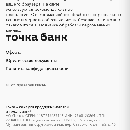
Алюминиевые
Алюминиевые профили
Тюменская область
Удмуртская республика
вашего браузера. На сайте
конструкции
используются
рекомендательные
Ульяновская область
Хабаровский край
Алюминий
Аммоний
технологии.
С информацией об обработке персональных
Хакасия
Ханты-Мансийский
данных и мерах по обеспечению их безопасности можно
Ангар
Антенны
Автономный округ - Югра
ознакомиться в
Политике обработки персональных
Антискалант
Антрацит
данных.
Челябинская область
Чеченская республика
Аппараты воздушного
Аргон
Чувашская республика
Чукотский AО
охлаждения
Саха (Якутия)
Ямало-Ненецкий AО
Аренда автобусов
Аренда автомобилей
Оферта
Ярославская область
Аренда погрузчика
Аренда помещений
Юридические документы
Аренда спецтехники с
Арматурная сетка
Политика конфиденциальности
экипажем
Арматурные каркасы для
Арфы
свай
© Все права защищены
Архитектурная подсветка
Асфальт
Асфальтирование дорог
Аттракционы
Аудиоролики
Аудиторские услуги
Точка — банк для предпринимателей
Аутсорсинг
и предприятий
Аутсорсинг персонала
АО «Точка» ОГРН: 1187746637143 ИНН: 9705120864 КПП:
Аутстаффинг
Базы данных
770401001. Юридический адрес: 119002, г.Москва, вн.тер.г.
Муниципальный округ Хамовники, пер. Староконюшенный, д. 10
Баннеры
Барит