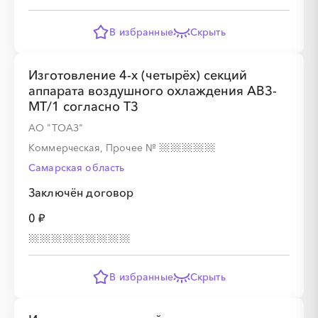
░
░
░
░
░
░
░
░
░
░
░
В избранные
Скрыть
░
░
░
░
░
░
░
Изготовление 4-х (четырёх) секций
аппарата воздушного охлаждения АВЗ-
МТ/1 согласно ТЗ
АО "ТОАЗ"
░
░
░
░
Коммерческая, Прочее
№
Самарская область
░
░
░
░
░
░
░
░
Заключён договор
0 ₽
В избранные
Скрыть
░
░
░
░
░