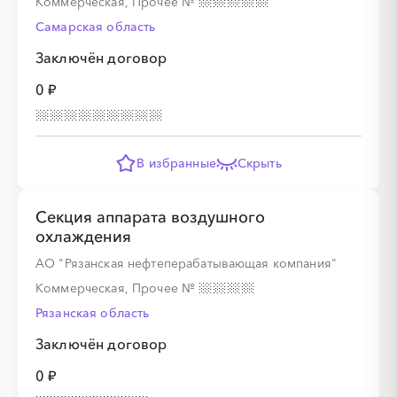
Коммерческая, Прочее
№
░
░
░
░
Самарская область
Заключён договор
░
░
░
░
░
░
░
░
0 ₽
В избранные
Скрыть
░
░
░
░
Секция аппарата воздушного
охлаждения
░
░
░
░
░
░
░
░
АО "Рязанская нефтеперабатывающая компания"
Коммерческая, Прочее
№
Рязанская область
Заключён договор
░
░
░
░
0 ₽