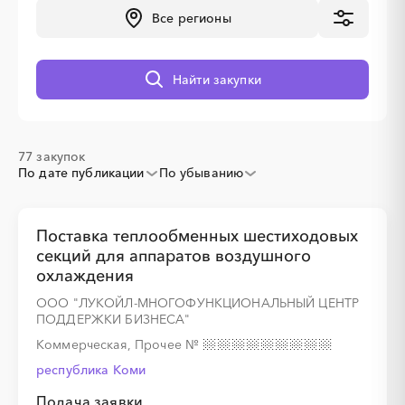
Все регионы
░
░
░
░
░
░
░
░
░
░
░
░
░
░
░
Найти закупки
77 закупок
░
░
░
░
░
По дате публикации
По убыванию
░
░
░
░
░
░
░
░
░
Поставка теплообменных шестиходовых
секций для аппаратов воздушного
охлаждения
ООО "ЛУКОЙЛ-МНОГОФУНКЦИОНАЛЬНЫЙ ЦЕНТР
ПОДДЕРЖКИ БИЗНЕСА"
Коммерческая, Прочее
№
░
░
░
░
республика Коми
Подача заявки