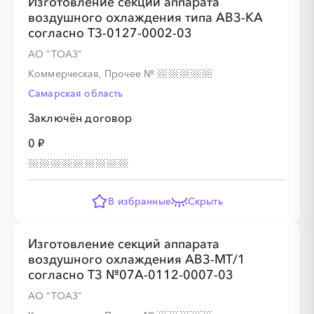
Изготовление секций аппарата
░
░
░
░
░
░
░
░
░
воздушного охлаждения типа АВЗ-КА
согласно ТЗ-0127-0002-03
АО "ТОАЗ"
Коммерческая, Прочее
№
░
░
░
░
░
Самарская область
Заключён договор
░
░
░
░
░
░
░
░
░
0 ₽
░
░
░
░
░
В избранные
Скрыть
░
░
░
░
░
░
░
░
░
Изготовление секций аппарата
воздушного охлаждения АВЗ-МТ/1
согласно ТЗ №07А-0112-0007-03
АО "ТОАЗ"