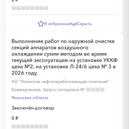
░
░
░
░
░
В избранные
Скрыть
░
░
░
░
░
░
░
░
░
Выполнение работ по наружной очистке
секций аппаратов воздушного
охлаждения сухим методом во время
текущей эксплуатации на установке УККФ
цеха №2, на установке Л-24/6 цеха № 3 в
2026 году.
░
░
░
░
АО "Рязанская нефтеперабатывающая компания"
Коммерческая, Запрос котировок
№
░
░
░
░
░
░
░
░
Рязанская область
Заключён договор
0 ₽