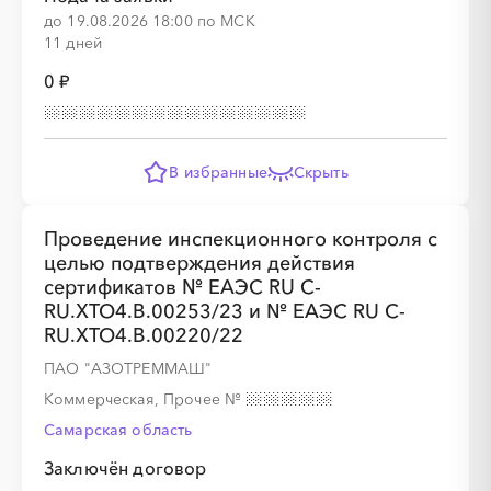
░
░
░
░
░
░
░
░
до 19.08.2026 18:00 по МСК
11 дней
0 ₽
В избранные
Скрыть
░
░
░
░
Проведение инспекционного контроля с
целью подтверждения действия
░
░
░
░
░
░
░
░
сертификатов № ЕАЭС RU C-
RU.XTO4.В.00253/23 и № ЕАЭС RU C-
RU.XTO4.В.00220/22
ПАО "АЗОТРЕММАШ"
Коммерческая, Прочее
№
░
░
░
░
Самарская область
Заключён договор
░
░
░
░
░
░
░
░