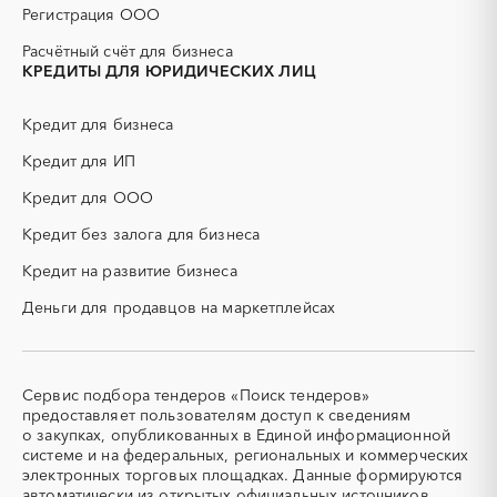
Ингушетия
Иркутская область
Регистрация ООО
ДСП
ЕГЭ
Кабардино-Балкарская
Калининградская область
Расчётный счёт для бизнеса
республика
ЖБИ
ЖКХ
КРЕДИТЫ ДЛЯ ЮРИДИЧЕСКИХ ЛИЦ
Калмыкия
Калужская область
ИБП
КИП (контрольно-
измерительные приборы)
Камчатский край
Карачаево-Черкесская
Кредит для бизнеса
республика
КТП
МТР (материально-
технические ресурсы)
Карелия
Кредит для ИП
Кемеровская область -
Кузбасс
НИОКР
НПЗ
Кредит для ООО
Кировская область
Коми
ОКР (опытно-
ОСАГО
конструкторские работы)
Кредит без залога для бизнеса
Костромская область
Краснодарский край
ПГС (песчано-гравийная
РВД (рукава высокого
Красноярский край
Крым
Кредит на развитие бизнеса
смесь)
давления)
Курганская область
Курская область
Деньги для продавцов на маркетплейсах
СВО
СКС (структурированные
Ленинградская область
Липецкая область
кабельные системы)
Магаданская область
Марий Эл
СКУД
СОЖ (смазочно-
охлаждающие жидкости)
Мордовия
Москва
Сервис подбора тендеров «Поиск тендеров»
ТЭН
УДС (установки
Московская область
Мурманская область
предоставляет пользователям доступ к сведениям
(Теплоэлектронагреватель)
депарафинизации скважин)
о закупках, опубликованных в Единой информационной
Ненецкий AО
Нижегородская область
системе и на федеральных, региональных и коммерческих
УКПГ
ЯТЭК
Новгородская область
Новосибирская область
электронных торговых площадках. Данные формируются
Аварийные работы
Авиаперевозка
автоматически из открытых официальных источников