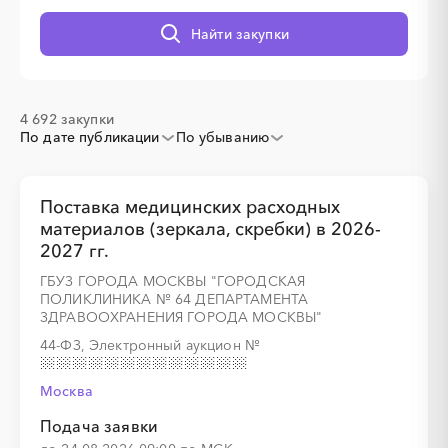
Найти закупки
░
░
░
░
░
░
░
░
░
░
░
░
░
4 692 закупки
По дате публикации
По убыванию
░
░
░
░
░
Поставка медицинских расходных
материалов (зеркала, скребки) в 2026-
░
░
░
░
░
░
░
░
░
░
░
░
░
░
░
2027 гг.
ГБУЗ ГОРОДА МОСКВЫ "ГОРОДСКАЯ
ПОЛИКЛИНИКА № 64 ДЕПАРТАМЕНТА
ЗДРАВООХРАНЕНИЯ ГОРОДА МОСКВЫ"
░
░
░
░
░
░
░
░
░
░
44-ФЗ, Электронный аукцион
№
Москва
░
░
░
░
░
░
░
░
░
░
░
░
░
░
░
Подача заявки