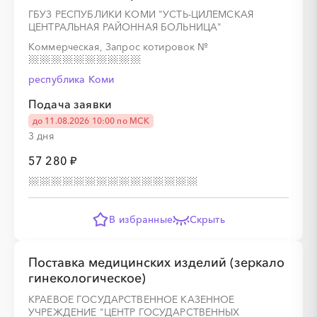
ГБУЗ РЕСПУБЛИКИ КОМИ "УСТЬ-ЦИЛЕМСКАЯ
░
░
░
░
░
░
░
ЦЕНТРАЛЬНАЯ РАЙОННАЯ БОЛЬНИЦА"
Коммерческая, Запрос котировок
№
республика Коми
░
░
░
░
░
░
░
░
░
░
░
░
░
Подача заявки
до 11.08.2026 10:00 по МСК
3 дня
57 280 ₽
░
░
░
░
░
░
░
В избранные
Скрыть
Поставка медицинских изделий (зеркало
░
░
░
░
░
░
░
░
░
░
░
░
░
гинекологическое)
КРАЕВОЕ ГОСУДАРСТВЕННОЕ КАЗЕННОЕ
УЧРЕЖДЕНИЕ "ЦЕНТР ГОСУДАРСТВЕННЫХ