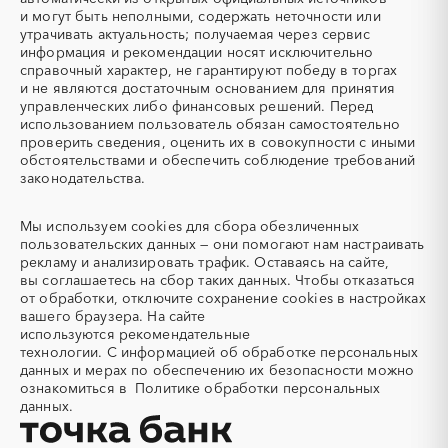
Омская область
Оренбургская область
Авиационные работы
Авиационные работы
и могут быть неполными, содержать неточности или
Орловская область
Пензенская область
вертолетами
утрачивать актуальность; получаемая через сервис
информация и рекомендации носят исключительно
Пермский край
Приморский край
Автобус
Автовозы
справочный характер, не гарантируют победу в торгах
Псковская область
Ростовская область
Автогрейдер
Автозапчасти
и не являются достаточным основанием для принятия
Рязанская область
Самарская область
управленческих либо финансовых решений. Перед
Автоматизация
Автомобили
использованием пользователь обязан самостоятельно
Санкт-Петербург
Саратовская область
Автомобильные весы
Авторский надзор
проверить сведения, оценить их в совокупности с иными
Сахалинская область
Свердловская область
обстоятельствами и обеспечить соблюдение требований
Автотранспорт
Автоцистерны пожарные
законодательства.
Севастополь
Северная Осетия - Алания
Адсорбенты
Азот
Смоленская область
Ставропольский край
Азотные компрессоры
Азотные станции
Мы используем
cookies
для сбора обезличенных
Тамбовская область
Татарстан
Акварель
Аквариумы
пользовательских данных — они помогают нам настраивать
Тверская область
Томская область
рекламу и анализировать трафик. Оставаясь на сайте,
Аккумуляторы
Алкогольная продукция
вы соглашаетесь на сбор таких данных. Чтобы отказаться
Тульская область
Тыва
Алмазное бурение
Алмазная резка
от обработки, отключите сохранение cookies в настройках
Тюменская область
Удмуртская республика
вашего браузера. На сайте
Алюминиевые
Алюминиевые профили
используются
рекомендательные
конструкции
Ульяновская область
Хабаровский край
технологии.
С информацией об обработке персональных
Алюминий
Аммоний
Хакасия
Ханты-Мансийский
данных и мерах по обеспечению их безопасности можно
Автономный округ - Югра
ознакомиться в
Политике обработки персональных
Ангар
Антенны
данных.
Челябинская область
Чеченская республика
Антискалант
Антрацит
Чувашская республика
Чукотский AО
Аппараты воздушного
Аргон