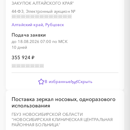
░
░
░
░
░
░
░
░
░
░
░
░
░
ЗАКУПОК АЛТАЙСКОГО КРАЯ"
44-ФЗ, Электронный аукцион
№
Алтайский край, Рубцовск
Подача заявки
░
░
░
░
░
░
░
░
░
░
░
░
░
до 18.08.2026 07:00 по МСК
10 дней
355 924 ₽
░
░
░
░
░
░
░
░
░
░
░
В избранные
Скрыть
Поставка зеркал носовых, одноразового
использования
░
░
░
░
░
░
░
░
░
░
░
░
░
ГБУЗ НОВОСИБИРСКОЙ ОБЛАСТИ
"НОВОСИБИРСКАЯ КЛИНИЧЕСКАЯ ЦЕНТРАЛЬНАЯ
РАЙОННАЯ БОЛЬНИЦА"