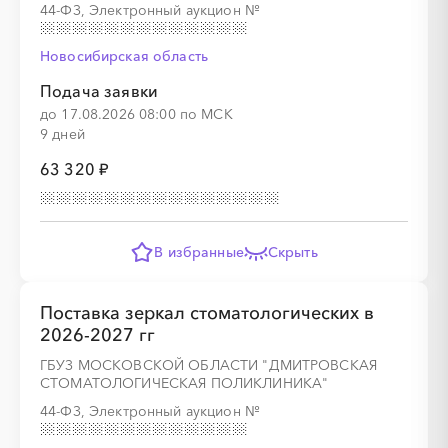
44-ФЗ, Электронный аукцион
№
░
░
░
░
░
░
░
░
░
░
░
Новосибирская область
Подача заявки
до 17.08.2026 08:00 по МСК
9 дней
░
░
░
░
░
░
░
░
░
░
░
░
░
63 320 ₽
░
░
░
░
░
░
░
В избранные
Скрыть
Поставка зеркал стоматологических в
2026-2027 гг
░
░
░
░
ГБУЗ МОСКОВСКОЙ ОБЛАСТИ "ДМИТРОВСКАЯ
СТОМАТОЛОГИЧЕСКАЯ ПОЛИКЛИНИКА"
44-ФЗ, Электронный аукцион
№
░
░
░
░
░
░
░
░
░
░
░
░
░
░
░