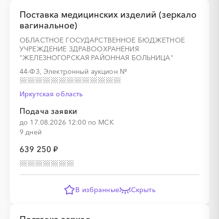
░
░
░
░
░
░
░
░
░
░
░
░
░
Поставка медицинских изделий (зеркало
вагинальное)
ОБЛАСТНОЕ ГОСУДАРСТВЕННОЕ БЮДЖЕТНОЕ
УЧРЕЖДЕНИЕ ЗДРАВООХРАНЕНИЯ
░
░
░
░
░
░
░
░
░
░
░
░
░
░
░
"ЖЕЛЕЗНОГОРСКАЯ РАЙОННАЯ БОЛЬНИЦА"
44-ФЗ, Электронный аукцион
№
Иркутская область
░
░
░
░
░
░
░
░
░
░
░
░
░
Подача заявки
до 17.08.2026 12:00 по МСК
9 дней
░
░
░
░
░
░
░
639 250 ₽
В избранные
Скрыть