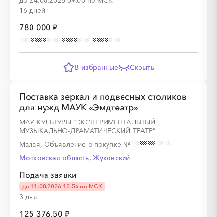
до 24.08.2026 09:00 по МСК
16 дней
780 000 ₽
░
░
░
░
░
░
░
░
░
░
░
░
░
В избранные
Скрыть
░
░
░
░
░
░
░
Поставка зеркал и подвесных столиков
для нужд МАУК «Эмдтеатр»
МАУ КУЛЬТУРЫ "ЭКСПЕРИМЕНТАЛЬНЫЙ
МУЗЫКАЛЬНО-ДРАМАТИЧЕСКИЙ ТЕАТР"
░
░
░
░
░
░
░
░
░
░
░
░
░
Малая, Объявление о покупке
№
Московская область, Жуковский
Подача заявки
░
░
░
░
░
до 11.08.2026 12:56 по МСК
3 дня
125 376,50 ₽