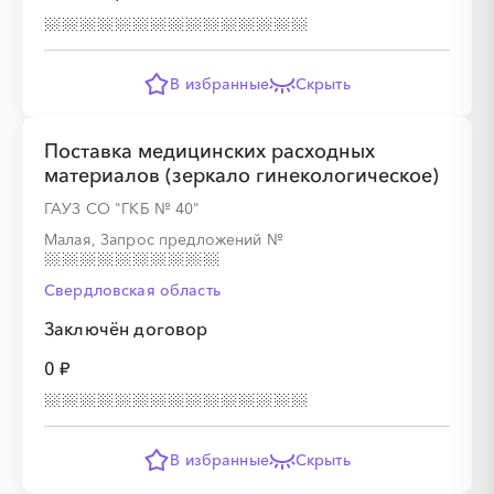
░
░
░
░
░
░
░
░
░
░
В избранные
Скрыть
░
░
░
░
░
░
░
░
░
░
░
░
░
░
░
Поставка медицинских расходных
материалов (зеркало гинекологическое)
ГАУЗ СО "ГКБ № 40"
Малая, Запрос предложений
№
░
░
░
░
░
░
░
░
░
░
░
░
░
Свердловская область
Заключён договор
0 ₽
░
░
░
░
░
░
░
В избранные
Скрыть