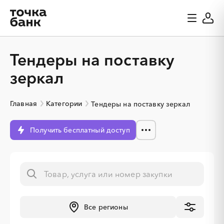
Тендеры на поставку
зеркал
Главная
Категории
Тендеры на поставку зеркал
Получить бесплатный доступ
░
░
░
░
░
░
░
░
░
░
░
░
░
Все регионы