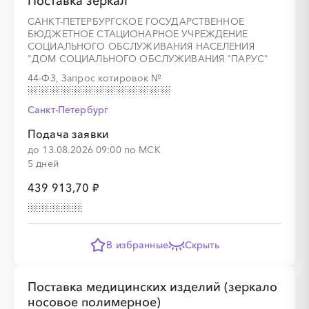
Поставка зеркал
░
░
░
░
░
░
░
░
░
САНКТ-ПЕТЕРБУРГСКОЕ ГОСУДАРСТВЕННОЕ
БЮДЖЕТНОЕ СТАЦИОНАРНОЕ УЧРЕЖДЕНИЕ
░
░
░
СОЦИАЛЬНОГО ОБСЛУЖИВАНИЯ НАСЕЛЕНИЯ
░
░
░
░
░
░
░
░
░
░
░
░
"ДОМ СОЦИАЛЬНОГО ОБСЛУЖИВАНИЯ "ПАРУС"
44-ФЗ, Запрос котировок
№
Санкт-Петербург
░
░
░
░
░
░
░
░
░
░
░
░
░
Подача заявки
до 13.08.2026 09:00 по МСК
5 дней
439 913,70 ₽
░
░
░
░
░
░
░
░
░
░
░
В избранные
Скрыть
░
░
░
░
░
░
░
░
░
░
░
░
░
Поставка медицинских изделий (зеркало
носовое полимерное)