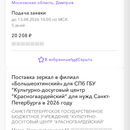
Московская область, Дмитров
Подача заявки
до 13.08.2026 10:00 по МСК
5 дней
░
░
░
░
░
░
░
░
░
░
░
░
░
20 208 ₽
░
░
░
░
░
░
░
░
░
░
░
В избранные
Скрыть
Поставка зеркал в филиал
«Большеохтинский» для СПб ГБУ
"Культурно-досуговый центр
"Красногвардейский" для нужд Санкт-
░
░
░
░
░
░
░
░
░
░
░
░
░
Петербурга в 2026 году
САНКТ-ПЕТЕРБУРГСКОЕ ГОСУДАРСТВЕННОЕ
БЮДЖЕТНОЕ УЧРЕЖДЕНИЕ "КУЛЬТУРНО-
░
░
░
░
░
░
░
ДОСУГОВЫЙ ЦЕНТР "КРАСНОГВАРДЕЙСКИЙ"