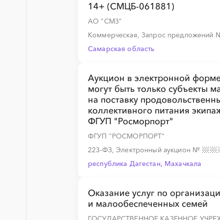
14+ (СМЦБ-061881)
АО "СМЗ"
░
░
░
░
░
░
░
░
░
░
░
░
░
Коммерческая, Запрос предложений
Самарская область
░
░
░
░
░
░
░
░
░
░
░
░
░
Аукцион в электронной форме
могут быть только субъекты м
на поставку продовольственн
░
░
░
░
░
░
░
░
░
░
░
░
░
коллективного питания экипа
ФГУП "Росморпорт"
ФГУП "РОСМОРПОРТ"
223-ФЗ, Электронный аукцион
№
республика Дагестан, Махачкала
Оказание услуг по организац
и малообеспеченных семей
ГОСУДАРСТВЕННОЕ КАЗЕННОЕ УЧРЕ