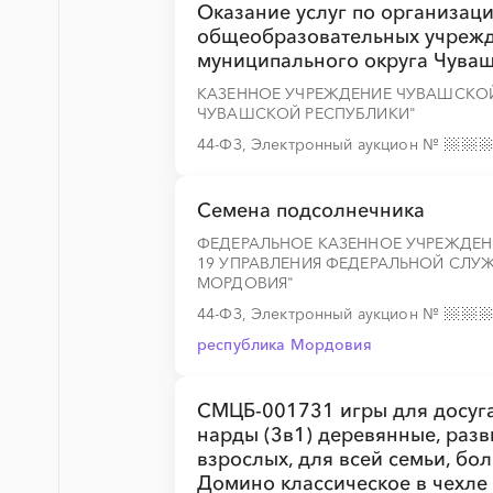
Оказание услуг по организац
общеобразовательных учреж
муниципального округа Чуваш
░
░
░
░
░
░
░
░
░
░
░
░
░
КАЗЕННОЕ УЧРЕЖДЕНИЕ ЧУВАШСКОЙ
ЧУВАШСКОЙ РЕСПУБЛИКИ"
44-ФЗ, Электронный аукцион
№
░
░
░
░
░
░
░
░
░
░
Семена подсолнечника
ФЕДЕРАЛЬНОЕ КАЗЕННОЕ УЧРЕЖДЕН
░
░
░
░
░
19 УПРАВЛЕНИЯ ФЕДЕРАЛЬНОЙ СЛУ
МОРДОВИЯ"
44-ФЗ, Электронный аукцион
№
республика Мордовия
░
░
░
░
░
░
░
░
░
░
░
░
░
СМЦБ-001731 игры для досуг
нарды (3в1) деревянные, раз
░
░
░
░
░
░
░
░
░
░
░
░
░
взрослых, для всей семьи, бо
Домино классическое в чехле