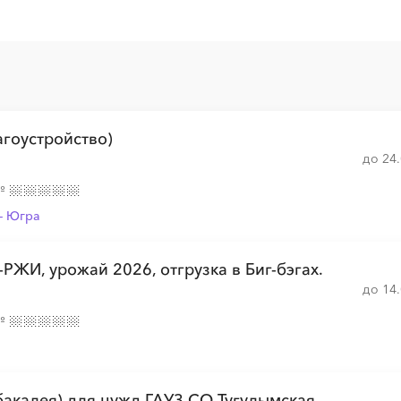
░
░
░
░
░
░
░
░
░
░
░
░
░
░
░
░
░
░
░
░
агоустройство)
░
░
░
░
░
░
░
░
до 24
░
░
░
№
- Югра
░
░
░
░
░
░
░
░
░
░
 урожай 2026, отгрузка в Биг-бэгах.
до 14
░
░
░
░
░
░
░
№
░
░
░
░
░
░
░
░
░
бакалея) для нужд ГАУЗ СО Тугулымская