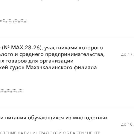
░
░
░
░
░
░
░
░
░
░
░
░
░
░
░
№
░
░
░
░
░
░
░
 (№ МАХ 28-26), участниками которого
алого и среднего предпринимательства,
до 17
░
░
░
░
░
░
░
░
░
░
░
ых товаров для организации
жей судов Махачкалинского филиала
ии питания обучающихся из многодетных
до 18
ЖДЕНИЕ КАЛИНИНГРАДСКОЙ ОБЛАСТИ "ЦЕНТР