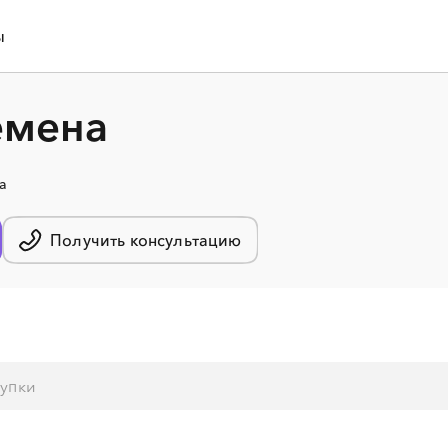
ы
емена
а
Получить консультацию
░
░
░
░
░
░
░
░
░
░
░
░
░
░
░
░
░
░