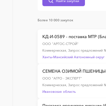
Найти закупки
░
░
░
░
░
░
░
Более 10 000 закупок
░
░
░
░
░
░
░
░
░
░
░
░
░
КД-И-0589 - поставка МТР (Бл
ООО "АРГОС-СТРОЙ"
░
░
░
░
░
░
░
░
░
░
░
░
░
Коммерческая, Запрос предложений
Ханты-Мансийский Автономный округ 
░
░
░
░
░
░
░
░
░
░
░
░
░
СЕМЕНА ОЗИМОЙ ПШЕНИЦЫ-РЖИ,
ООО "АГРО - ЭКСПЕРТ"
Коммерческая, Запрос предложений
░
░
░
░
░
░
░
░
░
░
░
░
░
Ивановская область
Поставка продуктов питания (