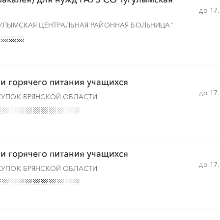
до 17
ГУЛЫМСКАЯ ЦЕНТРАЛЬНАЯ РАЙОННАЯ БОЛЬНИЦА"
░
░
░
░
░
░
░
░
░
ии горячего питания учащихся
до 17
КУПОК БРЯНСКОЙ ОБЛАСТИ
░
░
░
░
░
░
░
░
░
░
░
░
░
░
░
░
░
░
░
ии горячего питания учащихся
░
░
до 17
КУПОК БРЯНСКОЙ ОБЛАСТИ
░
░
░
░
░
░
░
░
░
░
░
░
░
░
░