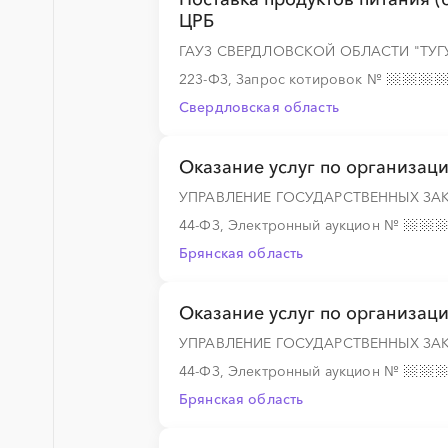
ЦРБ
░
░
░
░
░
ГАУЗ СВЕРДЛОВСКОЙ ОБЛАСТИ "ТУ
223-ФЗ, Запрос котировок
№
Свердловская область
░
░
░
░
░
░
░
Оказание услуг по организац
УПРАВЛЕНИЕ ГОСУДАРСТВЕННЫХ ЗА
44-ФЗ, Электронный аукцион
№
░
░
░
░
░
░
░
░
░
░
░
░
░
Брянская область
Оказание услуг по организац
░
░
░
░
░
░
░
░
░
░
░
░
░
УПРАВЛЕНИЕ ГОСУДАРСТВЕННЫХ ЗА
44-ФЗ, Электронный аукцион
№
Брянская область
░
░
░
░