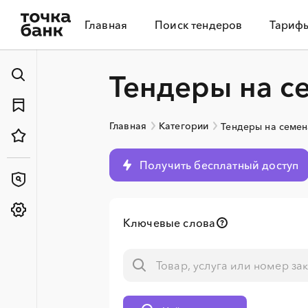
Главная
Поиск тендеров
Тариф
Тендеры на с
Главная
Категории
Тендеры на семен
Получить бесплатный доступ
Ключевые слова
░
░
░
░
░
░
░
░
░
░