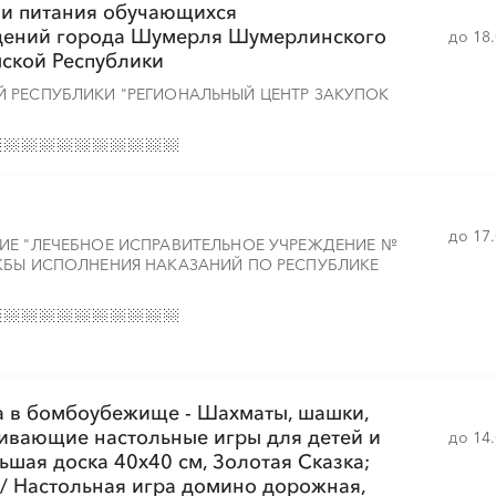
ии питания обучающихся
дений города Шумерля Шумерлинского
до 18
ской Республики
░
░
░
░
░
░
░
░
░
░
░
 РЕСПУБЛИКИ "РЕГИОНАЛЬНЫЙ ЦЕНТР ЗАКУПОК
░
░
░
░
░
░
░
░
░
░
░
░
░
░
░
░
░
░
░
░
░
░
░
до 17
ИЕ "ЛЕЧЕБНОЕ ИСПРАВИТЕЛЬНОЕ УЧРЕЖДЕНИЕ №
ЖБЫ ИСПОЛНЕНИЯ НАКАЗАНИЙ ПО РЕСПУБЛИКЕ
░
░
░
░
░
░
░
а в бомбоубежище - Шахматы, шашки,
░
░
░
░
░
░
░
░
░
░
░
░
░
░
░
вивающие настольные игры для детей и
до 14
льшая доска 40х40 см, Золотая Сказка;
 / Настольная игра домино дорожная,