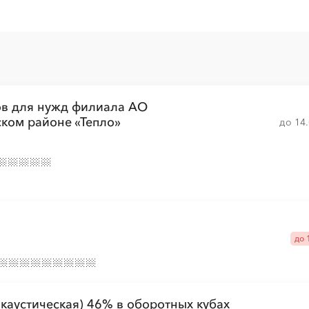
░
░
░
░
░
░
░
░
░
░
░
░
░
░
░
░
░
░
░
░
░
░
░
░
ов для нужд филиала АО
░
░
░
░
░
░
░
░
ком районе «Тепло»
до 14
░
░
░
░
░
░
░
░
░
░
░
░
░
░
░
░
░
░
░
░
░
░
░
░
░
░
░
до 
 каустическая) 46% в оборотных кубах
░
░
░
░
░
░
░
░
░