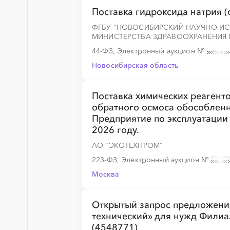
Поставка гидроксида натрия (с
ФГБУ "НОВОСИБИРСКИЙ НАУЧНО-ИС
МИНИСТЕРСТВА ЗДРАВООХРАНЕНИЯ
░
░
░
░
░
░
░
44-ФЗ, Электронный аукцион
№
Новосибирская область
░
░
░
░
░
Поставка химических реагенто
обратного осмоса обособленн
Предприятие по эксплуатации
░
░
░
░
░
░
░
2026 году.
АО "ЭКОТЕХПРОМ"
223-ФЗ, Электронный аукцион
№
░
░
░
░
░
░
░
Москва
Открытый запрос предложений
░
░
░
░
░
░
░
░
░
░
░
░
░
технический» для нужд Филиа
(4548771)