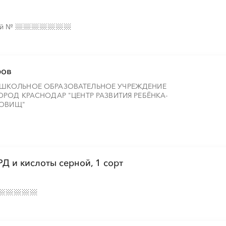
░
░
░
░
░
░
░
░
░
░
░
░
░
░
░
ий
№
░
░
░
░
░
░
░
░
░
ров
ШКОЛЬНОЕ ОБРАЗОВАТЕЛЬНОЕ УЧРЕЖДЕНИЕ
РОД КРАСНОДАР "ЦЕНТР РАЗВИТИЯ РЕБЁНКА-
РОВИЩ"
РД и кислоты серной, 1 сорт