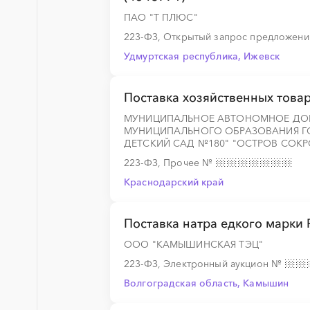
ПАО "Т ПЛЮС"
░
░
░
░
░
░
░
223-ФЗ, Открытый запрос предложен
Удмуртская республика, Ижевск
░
░
░
░
░
Поставка хозяйственных това
МУНИЦИПАЛЬНОЕ АВТОНОМНОЕ ДО
МУНИЦИПАЛЬНОГО ОБРАЗОВАНИЯ ГО
ДЕТСКИЙ САД №180" "ОСТРОВ СОК
223-ФЗ, Прочее
№
Краснодарский край
Поставка натра едкого марки 
ООО "КАМЫШИНСКАЯ ТЭЦ"
223-ФЗ, Электронный аукцион
№
Волгоградская область, Камышин