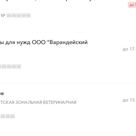
до 
е
№
░
░
░
░
░
░
░
░
░
░
░
░
░
░
░
нты для нужд ООО "Варандейский
до 17
░
░
░
░
░
░
░
░
░
░
░
░
░
░
░
░
░
░
░
░
░
░
░
░
ов
░
░
░
░
░
░
░
░
до 13
░
ИТСКАЯ ЗОНАЛЬНАЯ ВЕТЕРИНАРНАЯ
░
░
░
░
░
░
░
░
░