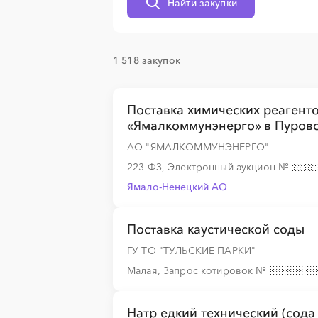
Найти закупки
░
░
░
░
░
1 518 закупок
░
░
░
░
░
Поставка химических реагент
«Ямалкоммунэнерго» в Пуровс
░
░
░
░
░
░
░
АО "ЯМАЛКОММУНЭНЕРГО"
223-ФЗ, Электронный аукцион
№
Ямало-Ненецкий AО
░
░
░
░
░
░
░
░
░
░
░
░
░
Поставка каустической соды
ГУ ТО "ТУЛЬСКИЕ ПАРКИ"
Малая, Запрос котировок
№
░
░
░
░
░
░
░
Натр едкий технический (сода