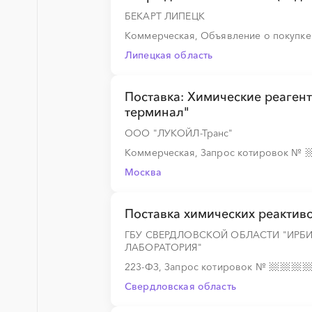
БЕКАРТ ЛИПЕЦК
░
░
░
░
░
░
░
Коммерческая, Объявление о покупк
Липецкая область
░
░
░
░
░
░
░
Поставка: Химические реаге
терминал"
ООО "ЛУКОЙЛ-Транс"
░
░
░
░
░
░
░
Коммерческая, Запрос котировок
№
Москва
░
░
░
░
░
░
░
Поставка химических реактив
ГБУ СВЕРДЛОВСКОЙ ОБЛАСТИ "ИРБ
░
░
░
░
░
ЛАБОРАТОРИЯ"
223-ФЗ, Запрос котировок
№
Свердловская область
░
░
░
░
░