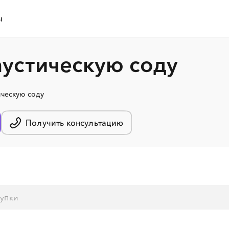
ы
аустическую соду
ическую соду
Получить консультацию
░
░
░
░
░
░
░
░
░
░
░
░
░
░
░
░
░
░
░
░
░
░
░
░