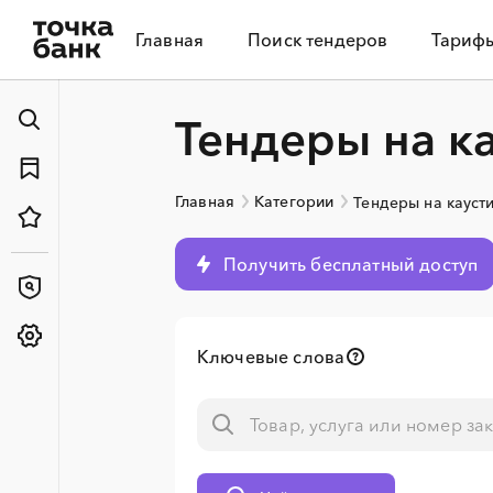
Главная
Поиск тендеров
Тариф
Тендеры на к
Главная
Категории
Тендеры на кауст
Получить бесплатный доступ
Ключевые слова
░
░
░
░
░
░
░
░
░
░
░
░
░
░
░
░
░
░
░
░