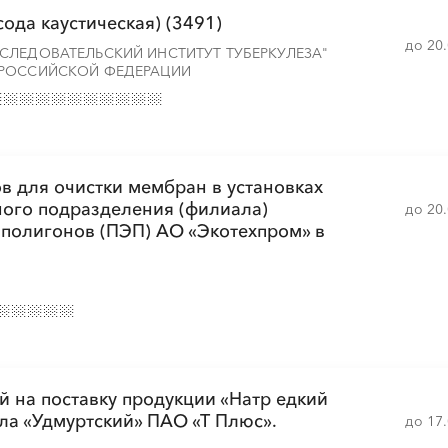
ода каустическая) (3491)
до 20
СЛЕДОВАТЕЛЬСКИЙ ИНСТИТУТ ТУБЕРКУЛЕЗА"
░
░
░
░
░
░
░
░
░
 РОССИЙСКОЙ ФЕДЕРАЦИИ
░
░
░
░
░
░
░
░
░
в для очистки мембран в установках
ого подразделения (филиала)
до 20
░
░
░
░
░
░
░
░
░
░
░
░
░
░
░
 полигонов (ПЭП) АО «Экотехпром» в
░
░
░
░
░
░
░
░
░
░
░
░
░
░
░
░
░
░
░
░
░
░
 на поставку продукции «Натр едкий
ла «Удмуртский» ПАО «Т Плюс».
до 17