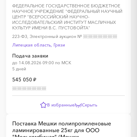
ФЕДЕРАЛЬНОЕ ГОСУДАРСТВЕННОЕ БЮДЖЕТНОЕ
НАУЧНОЕ УЧРЕЖДЕНИЕ "ФЕДЕРАЛЬНЫЙ НАУЧНЫЙ
ЦЕНТР "ВСЕРОССИЙСКИЙ НАУЧНО-
ИССЛЕДОВАТЕЛЬСКИЙ ИНСТИТУТ МАСЛИЧНЫХ
КУЛЬТУР ИМЕНИ В.С. ПУСТОВОЙТА"
░
░
░
░
░
░
░
░
░
░
░
░
░
223-ФЗ, Электронный аукцион
№
Липецкая область, Грязи
Подача заявки
░
░
░
░
до 14.08.2026 09:00 по МСК
5 дней
545 050 ₽
░
░
░
░
░
░
░
░
░
░
░
░
░
░
В избранные
Скрыть
Поставка Мешки полипропиленовые
░
░
░
░
░
ламинированные 25кг для ООО