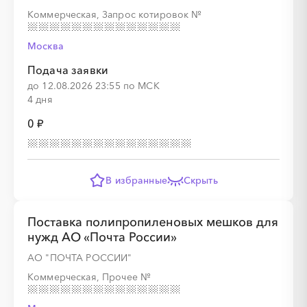
Коммерческая, Запрос котировок
№
░
░
░
░
░
░
Москва
░
░
░
░
░
░
░
░
░
░
░
░
░
░
░
Подача заявки
до 12.08.2026 23:55 по МСК
4 дня
0 ₽
░
░
░
░
░
В избранные
Скрыть
░
░
░
░
░
Поставка полипропиленовых мешков для
нужд АО «Почта России»
АО "ПОЧТА РОССИИ"
░
░
░
░
░
░
░
Коммерческая, Прочее
№