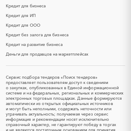
Камчатский край
Карачаево-Черкесская
КТП
МТР (материально-
Кредит для бизнеса
республика
технические ресурсы)
Карелия
Кредит для ИП
Кемеровская область -
НИОКР
НПЗ
Кузбасс
ОКР (опытно-
ОСАГО
Кредит для ООО
Кировская область
Коми
конструкторские работы)
Кредит без залога для бизнеса
Костромская область
Краснодарский край
ПГС (песчано-гравийная
РВД (рукава высокого
смесь)
давления)
Красноярский край
Крым
Кредит на развитие бизнеса
СВО
СКС (структурированные
Курганская область
Курская область
Деньги для продавцов на маркетплейсах
кабельные системы)
Ленинградская область
Липецкая область
СКУД
СОЖ (смазочно-
Магаданская область
Марий Эл
охлаждающие жидкости)
Мордовия
Москва
ТЭН
УДС (установки
Сервис подбора тендеров «Поиск тендеров»
(Теплоэлектронагреватель)
депарафинизации скважин)
Московская область
Мурманская область
предоставляет пользователям доступ к сведениям
о закупках, опубликованных в Единой информационной
УКПГ
ЯТЭК
Ненецкий AО
Нижегородская область
системе и на федеральных, региональных и коммерческих
Аварийные работы
Авиаперевозка
Новгородская область
Новосибирская область
электронных торговых площадках. Данные формируются
автоматически из открытых официальных источников
Авиационные работы
Авиационные работы
Омская область
Оренбургская область
и могут быть неполными, содержать неточности или
вертолетами
Орловская область
Пензенская область
утрачивать актуальность; получаемая через сервис
Автобус
Автовозы
информация и рекомендации носят исключительно
Пермский край
Приморский край
Автогрейдер
Автозапчасти
справочный характер, не гарантируют победу в торгах
Псковская область
Ростовская область
и не являются достаточным основанием для принятия