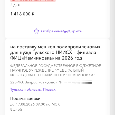
2 дня
1 416 000 ₽
░
░
░
░
░
В избранные
Скрыть
░
░
░
░
░
░
░
░
░
░
░
░
░
░
░
на поставку мешков полипропиленовых
для нужд Тульского НИИСХ – филиала
ФИЦ «Немчиновка» на 2026 год
ФЕДЕРАЛЬНОЕ ГОСУДАРСТВЕННОЕ БЮДЖЕТНОЕ
НАУЧНОЕ УЧРЕЖДЕНИЕ "ФЕДЕРАЛЬНЫЙ
░
░
░
░
░
░
░
ИССЛЕДОВАТЕЛЬСКИЙ ЦЕНТР "НЕМЧИНОВКА"
223-ФЗ, Запрос котировок
№
Тульская область, Плавск
░
░
░
░
░
░
░
Подача заявки
до 17.08.2026 09:00 по МСК
8 дней