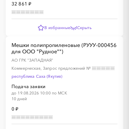
32 861 ₽
░
░
░
░
░
В избранные
Скрыть
░
░
░
░
░
░
░
░
░
Мешки полипропиленовые (РУУУ-000456
для ООО "Рудное"")
АО ГРК "ЗАПАДНАЯ"
Коммерческая, Запрос предложений
№
░
░
░
░
░
░
░
░
░
░
░
░
░
░
республика Саха (Якутия)
Подача заявки
до 19.08.2026 10:00 по МСК
░
░
░
░
░
░
░
░
░
░
░
░
░
░
░
10 дней
0 ₽
░
░
░
░
░
░
░
░
░
░
░
░
░
░