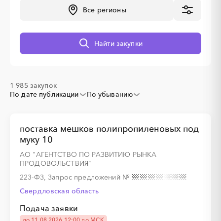
Все регионы
Найти закупки
░
░
░
░
░
░
░
1 985 закупок
По дате публикации
По убыванию
░
░
░
░
░
░
░
поставка мешков полипропиленовых под
муку 10
АО "АГЕНТСТВО ПО РАЗВИТИЮ РЫНКА
ПРОДОВОЛЬСТВИЯ"
░
░
░
░
░
223-ФЗ, Запрос предложений
№
Свердловская область
Подача заявки
░
░
░
░
░
░
░
░
░
до 11.08.2026 12:00 по МСК