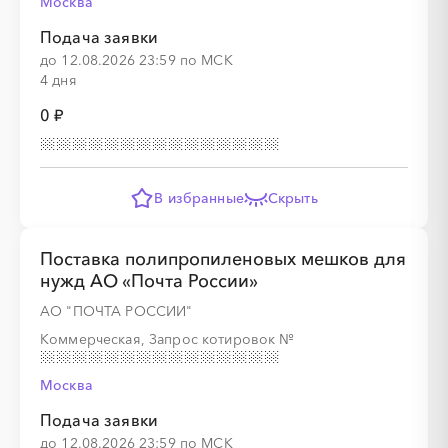
Москва
░
░
░
░
░
░
░
░
░
░
░
░
░
░
░
Подача заявки
до 12.08.2026 23:59 по МСК
4 дня
0 ₽
░
░
░
░
░
░
░
░
░
░
░
░
░
░
░
░
░
░
░
В избранные
Скрыть
Поставка полипропиленовых мешков для
░
░
░
░
нужд АО «Почта России»
АО "ПОЧТА РОССИИ"
Коммерческая, Запрос котировок
№
░
░
░
░
░
░
░
░
Москва
Подача заявки
до 12.08.2026 23:59 по МСК