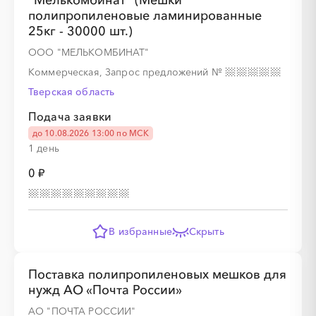
"Мелькомбинат" (Мешки
полипропиленовые ламинированные
░
░
░
░
░
░
░
░
░
25кг - 30000 шт.)
ООО "МЕЛЬКОМБИНАТ"
Коммерческая, Запрос предложений
№
Тверская область
░
░
░
░
Подача заявки
до 10.08.2026 13:00 по МСК
░
░
░
░
░
░
░
░
░
░
░
░
░
░
░
1 день
0 ₽
░
░
░
░
░
░
░
В избранные
Скрыть
░
░
░
░
░
░
░
Поставка полипропиленовых мешков для
нужд АО «Почта России»
АО "ПОЧТА РОССИИ"