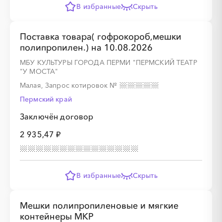
В избранные
Скрыть
Поставка товара( гофрокороб,мешки
░
░
░
░
░
░
░
░
░
░
░
░
░
░
░
полипропилен.) на 10.08.2026
МБУ КУЛЬТУРЫ ГОРОДА ПЕРМИ "ПЕРМСКИЙ ТЕАТР
"У МОСТА"
Малая, Запрос котировок
№
░
░
░
░
░
░
░
░
░
░
░
░
░
░
░
Пермский край
Заключён договор
░
░
░
░
░
░
░
░
░
░
░
░
░
░
░
2 935,47 ₽
В избранные
Скрыть
░
░
░
░
░
Мешки полипропиленовые и мягкие
░
░
░
░
░
░
░
░
░
контейнеры МКР