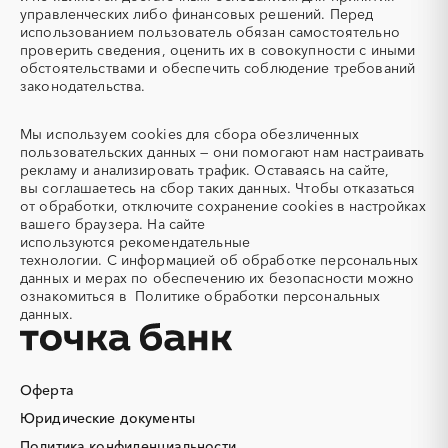
Автоматизация
Автомобили
Рязанская область
Самарская область
управленческих либо финансовых решений. Перед
Автомобильные весы
Авторский надзор
использованием пользователь обязан самостоятельно
Санкт-Петербург
Саратовская область
проверить сведения, оценить их в совокупности с иными
Автотранспорт
Автоцистерны пожарные
Сахалинская область
Свердловская область
обстоятельствами и обеспечить соблюдение требований
Адсорбенты
Азот
законодательства.
Севастополь
Северная Осетия - Алания
Азотные компрессоры
Азотные станции
Смоленская область
Ставропольский край
Акварель
Аквариумы
Мы используем
cookies
для сбора обезличенных
Тамбовская область
Татарстан
пользовательских данных — они помогают нам настраивать
Аккумуляторы
Алкогольная продукция
Тверская область
Томская область
рекламу и анализировать трафик. Оставаясь на сайте,
Алмазное бурение
Алмазная резка
вы соглашаетесь на сбор таких данных. Чтобы отказаться
Тульская область
Тыва
от обработки, отключите сохранение cookies в настройках
Алюминиевые
Алюминиевые профили
Тюменская область
Удмуртская республика
вашего браузера. На сайте
конструкции
используются
рекомендательные
Ульяновская область
Хабаровский край
Алюминий
Аммоний
технологии.
С информацией об обработке персональных
Хакасия
Ханты-Мансийский
данных и мерах по обеспечению их безопасности можно
Ангар
Антенны
Автономный округ - Югра
ознакомиться в
Политике обработки персональных
Антискалант
Антрацит
данных.
Челябинская область
Чеченская республика
Аппараты воздушного
Аргон
Чувашская республика
Чукотский AО
охлаждения
Саха (Якутия)
Ямало-Ненецкий AО
Аренда автобусов
Аренда автомобилей
Оферта
Ярославская область
Аренда погрузчика
Аренда помещений
Юридические документы
Аренда спецтехники с
Арматурная сетка
Политика конфиденциальности
экипажем