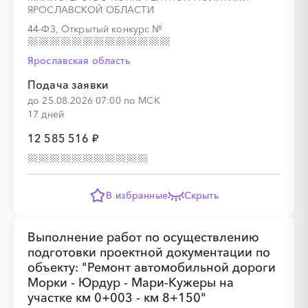
ЯРОСЛАВСКОЙ ОБЛАСТИ
44-ФЗ, Открытый конкурс
№
Ярославская область
░
░
░
░
░
░
░
░
░
░
░
░
░
Подача заявки
до 25.08.2026 07:00 по МСК
░
░
░
░
░
░
░
░
░
░
17 дней
12 585 516 ₽
В избранные
Скрыть
░
░
░
░
░
░
░
░
░
░
░
░
░
Выполнение работ по осуществлению
подготовки проектной документации по
объекту: "Ремонт автомобильной дороги
Морки - Юрдур - Мари-Кужеры на
░
░
░
░
░
░
░
участке км 0+003 - км 8+150"