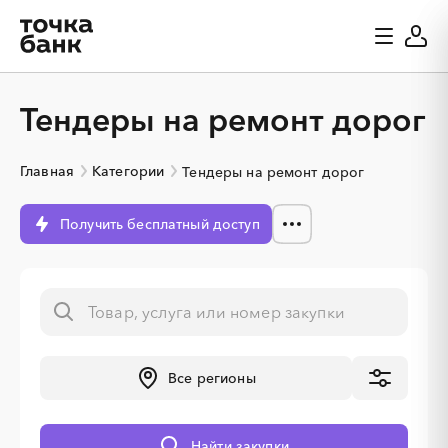
Тендеры на ремонт дорог
Главная
Категории
Тендеры на ремонт дорог
Получить бесплатный доступ
Все регионы
░
░
░
░
░
░
░
░
░
░
░
░
░
Найти закупки