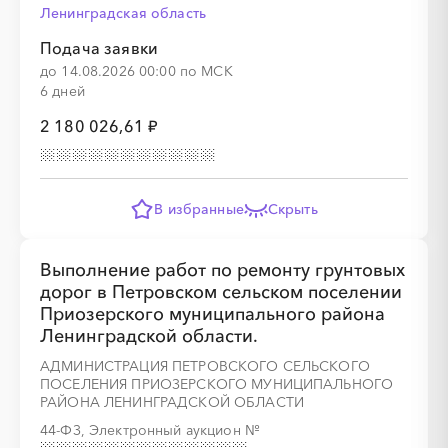
Ленинградская область
░
░
░
░
░
░
░
░
░
░
░
░
░
Подача заявки
до 14.08.2026 00:00 по МСК
6 дней
░
░
░
░
░
░
░
2 180 026,61 ₽
В избранные
Скрыть
░
░
░
░
░
░
░
░
░
░
░
░
░
Выполнение работ по ремонту грунтовых
дорог в Петровском сельском поселении
Приозерского муниципального района
Ленинградской области.
░
░
░
░
░
░
░
░
░
░
░
АДМИНИСТРАЦИЯ ПЕТРОВСКОГО СЕЛЬСКОГО
ПОСЕЛЕНИЯ ПРИОЗЕРСКОГО МУНИЦИПАЛЬНОГО
РАЙОНА ЛЕНИНГРАДСКОЙ ОБЛАСТИ
44-ФЗ, Электронный аукцион
№