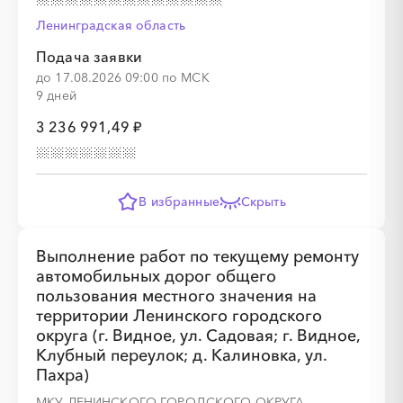
Ленинградская область
░
░
░
░
░
░
░
░
░
░
░
░
░
Подача заявки
до 17.08.2026 09:00 по МСК
9 дней
░
░
░
░
░
░
░
3 236 991,49 ₽
В избранные
Скрыть
░
░
░
░
░
░
░
░
░
░
░
░
░
Выполнение работ по текущему ремонту
автомобильных дорог общего
пользования местного значения на
░
░
░
░
░
░
░
территории Ленинского городского
округа (г. Видное, ул. Садовая; г. Видное,
Клубный переулок; д. Калиновка, ул.
Пахра)
МКУ ЛЕНИНСКОГО ГОРОДСКОГО ОКРУГА