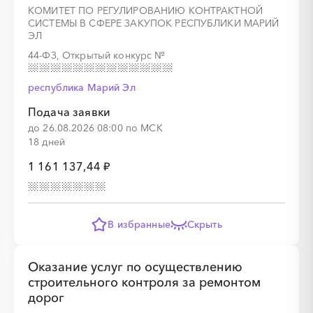
КОМИТЕТ ПО РЕГУЛИРОВАНИЮ КОНТРАКТНОЙ
СИСТЕМЫ В СФЕРЕ ЗАКУПОК РЕСПУБЛИКИ МАРИЙ
ЭЛ
44-ФЗ, Открытый конкурс
№
░
░
░
░
░
░
░
░
░
░
░
░
░
республика Марий Эл
Подача заявки
до 26.08.2026 08:00 по МСК
18 дней
░
░
░
░
░
░
░
░
░
░
░
1 161 137,44 ₽
В избранные
Скрыть
░
░
░
░
░
░
░
░
░
░
░
░
░
Оказание услуг по осуществлению
строительного контроля за ремонтом
дорог
░
░
░
░
░
░
░