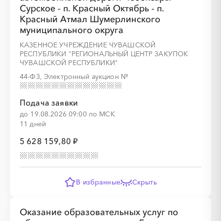
Сурское - п. Красный Октябрь - п.
Красный Атмал Шумерлинского
░
░
░
░
░
░
░
░
░
░
░
░
░
░
░
муниципального округа
КАЗЕННОЕ УЧРЕЖДЕНИЕ ЧУВАШСКОЙ
РЕСПУБЛИКИ "РЕГИОНАЛЬНЫЙ ЦЕНТР ЗАКУПОК
ЧУВАШСКОЙ РЕСПУБЛИКИ"
44-ФЗ, Электронный аукцион
№
░
░
░
░
░
░
░
░
░
░
░
░
░
Подача заявки
до 19.08.2026 09:00 по МСК
11 дней
░
░
░
░
░
░
░
░
░
░
5 628 159,80 ₽
В избранные
Скрыть
░
░
░
░
░
░
░
░
░
░
░
░
░
Оказание образовательных услуг по