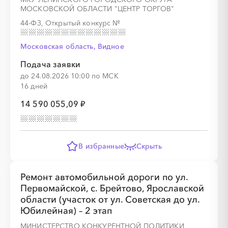
МОСКОВСКОЙ ОБЛАСТИ "ЦЕНТР ТОРГОВ"
░
░
░
░
░
░
░
44-ФЗ, Открытый конкурс
№
Московская область, Видное
░
░
░
░
░
░
░
░
Подача заявки
до 24.08.2026 10:00 по МСК
16 дней
14 590 055,09 ₽
В избранные
Скрыть
░
░
░
░
░
░
░
░
░
░
░
░
░
Ремонт автомобильной дороги по ул.
Первомайской, с. Брейтово, Ярославской
░
░
░
░
░
░
░
░
░
░
░
области (участок от ул. Советская до ул.
Юбилейная) – 2 этап
МИНИСТЕРСТВО КОНКУРЕНТНОЙ ПОЛИТИКИ