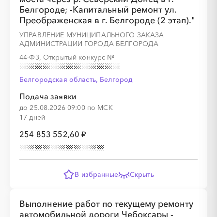
Белгороде; -Капитальный ремонт ул.
Преображенская в г. Белгороде (2 этап)."
УПРАВЛЕНИЕ МУНИЦИПАЛЬНОГО ЗАКАЗА
АДМИНИСТРАЦИИ ГОРОДА БЕЛГОРОДА
44-ФЗ, Открытый конкурс
№
░
░
░
░
░
░
░
Белгородская область, Белгород
Подача заявки
до 25.08.2026 09:00 по МСК
░
░
░
░
░
░
░
░
░
░
░
░
░
░
░
17 дней
254 853 552,60 ₽
В избранные
Скрыть
░
░
░
░
░
░
░
Выполнение работ по текущему ремонту
автомобильной дороги Чебоксары -