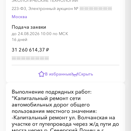
ЭКОЛОГИЧЕСКИЕ ТЕХНОЛОГИИ"
░
░
░
░
░
░
░
░
░
░
░
░
░
223-ФЗ, Электронный аукцион
№
Москва
Подача заявки
до 24.08.2026 10:00 по МСК
16 дней
░
░
░
░
░
░
░
░
░
░
░
░
░
31 260 614,37 ₽
░
░
░
░
░
░
░
░
░
░
░
░
░
В избранные
Скрыть
Выполнение подрядных работ:
"Капитальный ремонт сети
░
░
░
░
░
░
░
автомобильных дорог общего
пользования местного значения:
-Капитальный ремонт ул. Волчанская на
участке от путепровода через ж/д пути до
░
░
░
░
░
░
░
░
░
моста через р. Северский Донец в г.