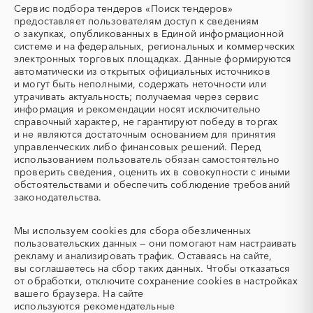
Мордовия
Москва
Сервис подбора тендеров «Поиск тендеров»
ТЭН
УДС (установки
Московская область
Мурманская область
предоставляет пользователям доступ к сведениям
(Теплоэлектронагреватель)
депарафинизации скважин)
о закупках, опубликованных в Единой информационной
Ненецкий AО
Нижегородская область
системе и на федеральных, региональных и коммерческих
УКПГ
ЯТЭК
Новгородская область
Новосибирская область
электронных торговых площадках. Данные формируются
Аварийные работы
Авиаперевозка
автоматически из открытых официальных источников
Омская область
Оренбургская область
Авиационные работы
Авиационные работы
и могут быть неполными, содержать неточности или
Орловская область
Пензенская область
вертолетами
утрачивать актуальность; получаемая через сервис
информация и рекомендации носят исключительно
Пермский край
Приморский край
Автобус
Автовозы
справочный характер, не гарантируют победу в торгах
Псковская область
Ростовская область
Автогрейдер
Автозапчасти
и не являются достаточным основанием для принятия
Рязанская область
Самарская область
управленческих либо финансовых решений. Перед
Автоматизация
Автомобили
использованием пользователь обязан самостоятельно
Санкт-Петербург
Саратовская область
Автомобильные весы
Авторский надзор
проверить сведения, оценить их в совокупности с иными
Сахалинская область
Свердловская область
обстоятельствами и обеспечить соблюдение требований
Автотранспорт
Автоцистерны пожарные
законодательства.
Севастополь
Северная Осетия - Алания
Адсорбенты
Азот
Смоленская область
Ставропольский край
Азотные компрессоры
Азотные станции
Мы используем
cookies
для сбора обезличенных
Тамбовская область
Татарстан
Акварель
Аквариумы
пользовательских данных — они помогают нам настраивать
Тверская область
Томская область
рекламу и анализировать трафик. Оставаясь на сайте,
Аккумуляторы
Алкогольная продукция
вы соглашаетесь на сбор таких данных. Чтобы отказаться
Тульская область
Тыва
Алмазное бурение
Алмазная резка
от обработки, отключите сохранение cookies в настройках
Тюменская область
Удмуртская республика
вашего браузера. На сайте
Алюминиевые
Алюминиевые профили
используются
рекомендательные
конструкции
Ульяновская область
Хабаровский край