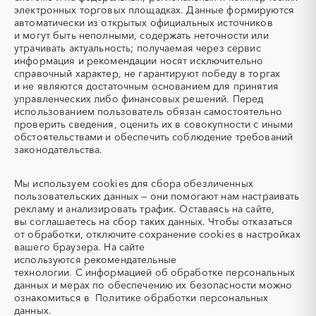
Аварийные работы
Авиаперевозка
Новгородская область
Новосибирская область
электронных торговых площадках. Данные формируются
автоматически из открытых официальных источников
Авиационные работы
Авиационные работы
Омская область
Оренбургская область
и могут быть неполными, содержать неточности или
вертолетами
Орловская область
Пензенская область
утрачивать актуальность; получаемая через сервис
Автобус
Автовозы
информация и рекомендации носят исключительно
Пермский край
Приморский край
Автогрейдер
Автозапчасти
справочный характер, не гарантируют победу в торгах
Псковская область
Ростовская область
и не являются достаточным основанием для принятия
Автоматизация
Автомобили
Рязанская область
Самарская область
управленческих либо финансовых решений. Перед
Автомобильные весы
Авторский надзор
использованием пользователь обязан самостоятельно
Санкт-Петербург
Саратовская область
проверить сведения, оценить их в совокупности с иными
Автотранспорт
Автоцистерны пожарные
Сахалинская область
Свердловская область
обстоятельствами и обеспечить соблюдение требований
Адсорбенты
Азот
законодательства.
Севастополь
Северная Осетия - Алания
Азотные компрессоры
Азотные станции
Смоленская область
Ставропольский край
Акварель
Аквариумы
Мы используем
cookies
для сбора обезличенных
Тамбовская область
Татарстан
пользовательских данных — они помогают нам настраивать
Аккумуляторы
Алкогольная продукция
Тверская область
Томская область
рекламу и анализировать трафик. Оставаясь на сайте,
Алмазное бурение
Алмазная резка
вы соглашаетесь на сбор таких данных. Чтобы отказаться
Тульская область
Тыва
от обработки, отключите сохранение cookies в настройках
Алюминиевые
Алюминиевые профили
Тюменская область
Удмуртская республика
вашего браузера. На сайте
конструкции
используются
рекомендательные
Ульяновская область
Хабаровский край
Алюминий
Аммоний
технологии.
С информацией об обработке персональных
Хакасия
Ханты-Мансийский
данных и мерах по обеспечению их безопасности можно
Ангар
Антенны
Автономный округ - Югра
ознакомиться в
Политике обработки персональных
Антискалант
Антрацит
данных.
Челябинская область
Чеченская республика