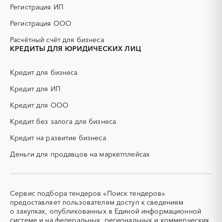
Забайкальский край
Ивановская область
Регистрация ИП
ГСМ
ДВП
Ингушетия
Иркутская область
ДСП
ЕГЭ
Регистрация ООО
Кабардино-Балкарская
Калининградская область
ЖБИ
ЖКХ
Расчётный счёт для бизнеса
республика
ИБП
КИП (контрольно-
КРЕДИТЫ ДЛЯ ЮРИДИЧЕСКИХ ЛИЦ
Калмыкия
Калужская область
измерительные приборы)
Камчатский край
Карачаево-Черкесская
КТП
МТР (материально-
Кредит для бизнеса
республика
технические ресурсы)
Карелия
Кредит для ИП
Кемеровская область -
НИОКР
НПЗ
Кузбасс
ОКР (опытно-
ОСАГО
Кредит для ООО
Кировская область
Коми
конструкторские работы)
Кредит без залога для бизнеса
Костромская область
Краснодарский край
ПГС (песчано-гравийная
РВД (рукава высокого
смесь)
давления)
Красноярский край
Крым
Кредит на развитие бизнеса
СВО
СКС (структурированные
Курганская область
Курская область
Деньги для продавцов на маркетплейсах
кабельные системы)
Ленинградская область
Липецкая область
СКУД
СОЖ (смазочно-
Магаданская область
Марий Эл
охлаждающие жидкости)
Мордовия
Москва
ТЭН
УДС (установки
Сервис подбора тендеров «Поиск тендеров»
(Теплоэлектронагреватель)
депарафинизации скважин)
Московская область
Мурманская область
предоставляет пользователям доступ к сведениям
о закупках, опубликованных в Единой информационной
УКПГ
ЯТЭК
Ненецкий AО
Нижегородская область
системе и на федеральных, региональных и коммерческих