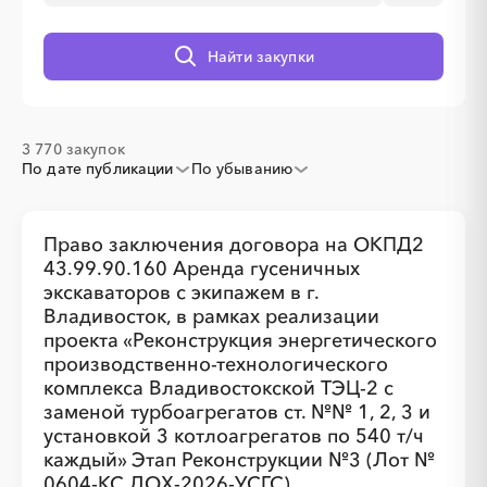
░
░
░
░
░
░
░
Найти закупки
░
░
░
░
░
░
░
░
░
░
░
░
░
░
░
3 770 закупок
По дате публикации
По убыванию
░
░
░
░
░
░
░
Право заключения договора на ОКПД2
43.99.90.160 Аренда гусеничных
экскаваторов с экипажем в г.
Владивосток, в рамках реализации
проекта «Реконструкция энергетического
производственно-технологического
комплекса Владивостокской ТЭЦ-2 с
заменой турбоагрегатов ст. №№ 1, 2, 3 и
установкой 3 котлоагрегатов по 540 т/ч
░
░
░
░
░
░
░
каждый» Этап Реконструкции №3 (Лот №
0604-КС ДОХ-2026-УСГС)