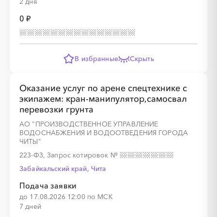
2 дня
░
░
░
░
░
░
░
░
░
0 ₽
░
░
░
░
░
В избранные
Скрыть
Оказание услуг по арене спецтехнике с
░
░
░
░
░
░
░
░
░
░
░
░
░
░
░
экипажем: кран-манипулятор,самосвал
перевозки грунта
АО "ПРОИЗВОДСТВЕННОЕ УПРАВЛЕНИЕ
ВОДОСНАБЖЕНИЯ И ВОДООТВЕДЕНИЯ ГОРОДА
ЧИТЫ"
░
░
░
░
░
223-ФЗ, Запрос котировок
№
Забайкальский край, Чита
Подача заявки
░
░
░
░
░
░
░
░
░
░
░
░
░
░
░
до 17.08.2026 12:00 по МСК
7 дней