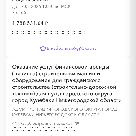
до 17.08.2026 10:00 по МСК
7 дней
1 788 531,64 ₽
░
░
░
░
░
░
░
░
░
░
░
░
░
░
░
В избранные
Скрыть
░
░
░
░
Оказание услуг финансовой аренды
(лизинга) строительных машин и
░
░
░
░
░
░
░
░
░
░
░
░
░
░
░
оборудования для гражданского
строительства (строительно-дорожной
техники) для нужд городского округа
город Кулебаки Нижегородской области
АДМИНИСТРАЦИЯ ГОРОДСКОГО ОКРУГА ГОРОД
КУЛЕБАКИ НИЖЕГОРОДСКОЙ ОБЛАСТИ
░
░
░
░
░
░
░
44-ФЗ, Электронный аукцион
№