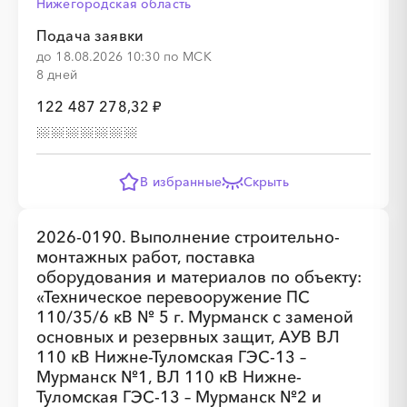
Нижегородская область
░
░
░
░
░
░
░
░
░
Подача заявки
до 18.08.2026 10:30 по МСК
8 дней
122 487 278,32 ₽
░
░
░
░
░
░
░
В избранные
Скрыть
░
░
░
░
░
░
░
░
░
░
░
░
░
░
░
2026-0190. Выполнение строительно-
монтажных работ, поставка
оборудования и материалов по объекту:
«Техническое перевооружение ПС
110/35/6 кВ № 5 г. Мурманск с заменой
░
░
░
░
░
░
░
░
░
░
░
░
░
основных и резервных защит, АУВ ВЛ
110 кВ Нижне-Туломская ГЭС-13 –
Мурманск №1, ВЛ 110 кВ Нижне-
Туломская ГЭС-13 – Мурманск №2 и
░
░
░
░
░
░
░
░
░
░
░
░
░