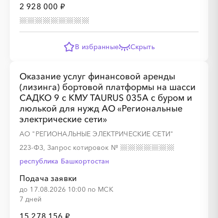
2 928 000 ₽
В избранные
Скрыть
░
░
░
░
░
░
░
Оказание услуг финансовой аренды
(лизинга) бортовой платформы на шасси
САДКО 9 с КМУ TAURUS 035А с буром и
░
░
░
░
░
░
░
░
░
люлькой для нужд АО «Региональные
электрические сети»
АО "РЕГИОНАЛЬНЫЕ ЭЛЕКТРИЧЕСКИЕ СЕТИ"
223-ФЗ, Запрос котировок
№
республика Башкортостан
Подача заявки
до 17.08.2026 10:00 по МСК
7 дней
15 278 156 ₽