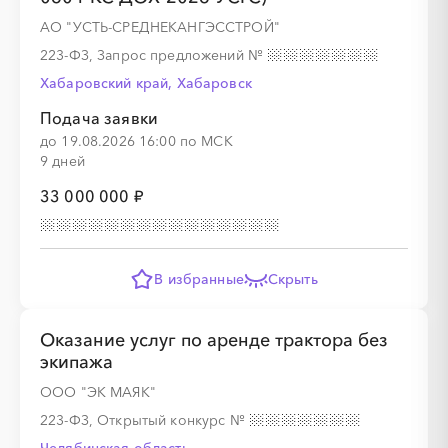
АО "УСТЬ-СРЕДНЕКАНГЭССТРОЙ"
223-ФЗ, Запрос предложений
№
░
░
░
░
░
░
░
░
░
░
░
░
░
░
░
Хабаровский край, Хабаровск
Подача заявки
до 19.08.2026 16:00 по МСК
9 дней
33 000 000 ₽
░
░
░
░
░
░
░
░
░
░
░
░
░
В избранные
Скрыть
░
░
░
░
░
░
░
Оказание услуг по аренде трактора без
экипажа
ООО "ЭК МАЯК"
223-ФЗ, Открытый конкурс
№