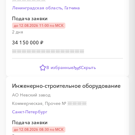
Ленинградская область, Гатчина
░
░
░
░
░
░
░
░
░
░
░
░
░
░
░
Подача заявки
до 12.08.2026 11:00 по МСК
2 дня
34 150 000 ₽
░
░
░
░
░
░
░
В избранные
Скрыть
░
░
░
░
░
░
░
░
░
Инженерно-строительное оборудование
АО Невский завод
Коммерческая, Прочее
№
Санкт-Петербург
░
░
░
░
░
░
░
Подача заявки
до 12.08.2026 08:30 по МСК