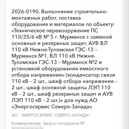
░
░
░
░
2026-0190. Выполнение строительно-
монтажных работ, поставка
оборудования и материалов по объекту:
«Техническое перевооружение ПС
░
░
░
░
░
░
░
░
░
░
░
░
░
░
░
110/35/6 кВ № 5 г. Мурманск с заменой
основных и резервных защит, АУВ ВЛ
110 кВ Нижне-Туломская ГЭС-13 –
Мурманск №1, ВЛ 110 кВ Нижне-
Туломская ГЭС-13 – Мурманск №2 и
░
░
░
░
░
░
░
установкой оборудования емкостного
отбора напряжения» (конденсатор связи
110 кВ – 2 шт., шкаф отбора напряжения –
2 шт., шкаф основной защиты ЛЭП 110
░
░
░
░
░
░
░
░
░
кВ – 2 шт., шкаф резервных защит и АУВ
ЛЭП 110 кВ – 2 шт.)» для нужд АО
«Энергосервис Северо-Запада»
АО "ЭНЕРГОСЕРВИС СЕВЕРО-ЗАПАДА"
░
░
░
░
░
░
░
Коммерческая, Запрос котировок
№