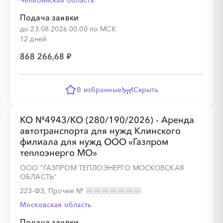
Челябинская область
Подача заявки
до 23.08.2026 00:00 по МСК
12 дней
░
░
░
░
░
░
░
868 266,68 ₽
В избранные
Скрыть
░
░
░
░
░
░
░
░
░
░
░
░
░
░
░
КО №4943/КО (280/190/2026) - Аренда
автотранспорта для нужд Клинского
филиала для нужд ООО «Газпром
теплоэнерго МО»
ООО "ГАЗПРОМ ТЕПЛОЭНЕРГО МОСКОВСКАЯ
ОБЛАСТЬ"
223-ФЗ, Прочее
№
Московская область
Подача заявки
░
░
░
░
░
░
░