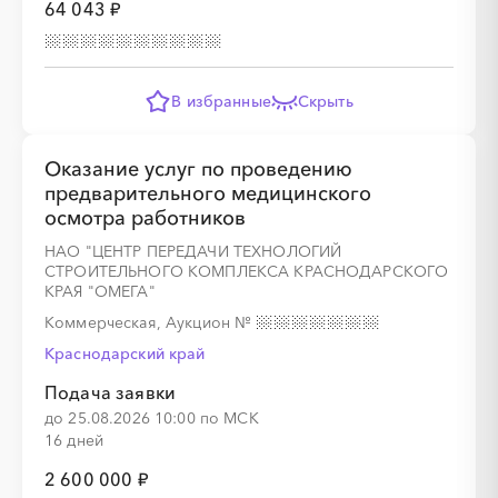
64 043 ₽
░
░
░
░
░
░
░
В избранные
Скрыть
░
░
░
░
░
░
░
░
░
░
░
░
░
░
░
Оказание услуг по проведению
предварительного медицинского
осмотра работников
НАО "ЦЕНТР ПЕРЕДАЧИ ТЕХНОЛОГИЙ
СТРОИТЕЛЬНОГО КОМПЛЕКСА КРАСНОДАРСКОГО
КРАЯ "ОМЕГА"
Коммерческая, Аукцион
№
Краснодарский край
Подача заявки
до 25.08.2026 10:00 по МСК
16 дней
2 600 000 ₽