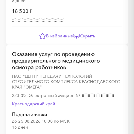
8 дней
18 500 ₽
░
░
░
░
░
░
░
░
░
░
░
░
░
В избранные
Скрыть
Оказание услуг по проведению
предварительного медицинского
░
░
░
░
░
░
░
осмотра работников
НАО "ЦЕНТР ПЕРЕДАЧИ ТЕХНОЛОГИЙ
СТРОИТЕЛЬНОГО КОМПЛЕКСА КРАСНОДАРСКОГО
КРАЯ "ОМЕГА"
░
░
░
░
░
░
░
░
░
223-ФЗ, Электронный аукцион
№
Краснодарский край
Подача заявки
до 25.08.2026 10:00 по МСК
16 дней