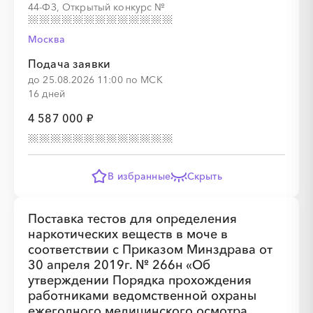
44-ФЗ, Открытый конкурс
№
░
░
░
░
░
░
░
░
░
░
░
░
░
░
░
Москва
Подача заявки
до 25.08.2026 11:00 по МСК
16 дней
░
░
░
░
░
░
░
░
░
░
░
░
░
4 587 000 ₽
░
░
░
░
░
░
░
░
░
░
В избранные
Скрыть
Поставка тестов для определения
наркотических веществ в моче в
соответствии с Приказом Минздрава от
░
░
░
░
░
░
░
30 апреля 2019г. № 266н «Об
утверждении Порядка прохождения
работниками ведомственной охраны
ежегодного медицинского осмотра,