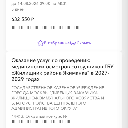
до 14.08.2026 09:00 по МСК
5 дней
632 550 ₽
В избранные
Скрыть
░
░
░
░
░
░
░
░
░
░
░
░
░
Оказание услуг по проведению
медицинских осмотров сотрудников ГБУ
░
░
░
░
░
░
░
«Жилищник района Якиманка" в 2027-
2029 годах
ГОСУДАРСТВЕННОЕ КАЗЕННОЕ УЧРЕЖДЕНИЕ
ГОРОДА МОСКВЫ "ДИРЕКЦИЯ ЗАКАЗЧИКА
ЖИЛИЩНО-КОММУНАЛЬНОГО ХОЗЯЙСТВА И
БЛАГОУСТРОЙСТВА ЦЕНТРАЛЬНОГО
АДМИНИСТРАТИВНОГО ОКРУГА"
░
░
░
░
░
░
░
░
░
░
░
░
░
44-ФЗ, Открытый конкурс
№