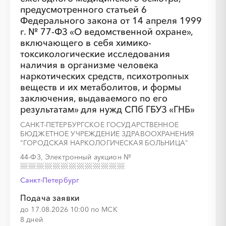
░
░
░
░
░
░
░
░
░
░
░
░
░
░
░
предусмотренного статьей 6
Федерального закона от 14 апреля 1999
г. № 77-ФЗ «О ведомственной охране»,
включающего в себя химико-
токсикологические исследования
наличия в организме человека
наркотических средств, психотропных
░
░
░
░
░
░
░
░
░
░
░
░
░
веществ и их метаболитов, и формы
заключения, выдаваемого по его
результатам» для нужд СПб ГБУЗ «ГНБ»
САНКТ-ПЕТЕРБУРГСКОЕ ГОСУДАРСТВЕННОЕ
░
░
░
░
░
░
░
░
░
░
░
БЮДЖЕТНОЕ УЧРЕЖДЕНИЕ ЗДРАВООХРАНЕНИЯ
"ГОРОДСКАЯ НАРКОЛОГИЧЕСКАЯ БОЛЬНИЦА"
44-ФЗ, Электронный аукцион
№
Санкт-Петербург
░
░
░
░
░
░
░
Подача заявки
до 17.08.2026 10:00 по МСК
8 дней