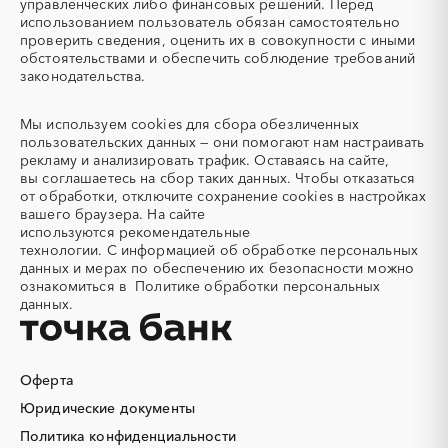
Рязанская область
Самарская область
управленческих либо финансовых решений. Перед
Автоматизация
Автомобили
использованием пользователь обязан самостоятельно
Санкт-Петербург
Саратовская область
Автомобильные весы
Авторский надзор
проверить сведения, оценить их в совокупности с иными
Сахалинская область
Свердловская область
обстоятельствами и обеспечить соблюдение требований
Автотранспорт
Автоцистерны пожарные
законодательства.
Севастополь
Северная Осетия - Алания
Адсорбенты
Азот
Смоленская область
Ставропольский край
Азотные компрессоры
Азотные станции
Мы используем
cookies
для сбора обезличенных
Тамбовская область
Татарстан
Акварель
Аквариумы
пользовательских данных — они помогают нам настраивать
Тверская область
Томская область
рекламу и анализировать трафик. Оставаясь на сайте,
Аккумуляторы
Алкогольная продукция
вы соглашаетесь на сбор таких данных. Чтобы отказаться
Тульская область
Тыва
Алмазное бурение
Алмазная резка
от обработки, отключите сохранение cookies в настройках
Тюменская область
Удмуртская республика
вашего браузера. На сайте
Алюминиевые
Алюминиевые профили
используются
рекомендательные
конструкции
Ульяновская область
Хабаровский край
технологии.
С информацией об обработке персональных
Алюминий
Аммоний
Хакасия
Ханты-Мансийский
данных и мерах по обеспечению их безопасности можно
Автономный округ - Югра
ознакомиться в
Политике обработки персональных
Ангар
Антенны
данных.
Челябинская область
Чеченская республика
Антискалант
Антрацит
Чувашская республика
Чукотский AО
Аппараты воздушного
Аргон
охлаждения
Саха (Якутия)
Ямало-Ненецкий AО
Оферта
Аренда автобусов
Аренда автомобилей
Ярославская область
Юридические документы
Аренда погрузчика
Аренда помещений
Аренда спецтехники с
Арматурная сетка
Политика конфиденциальности