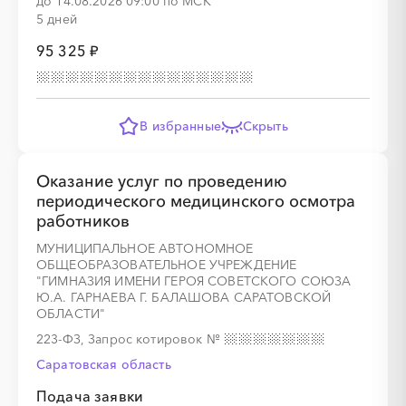
до 14.08.2026 09:00 по МСК
5 дней
95 325 ₽
░
░
░
░
░
░
░
░
░
░
░
░
░
В избранные
Скрыть
Оказание услуг по проведению
периодического медицинского осмотра
░
░
░
░
░
░
░
░
░
░
░
░
░
работников
МУНИЦИПАЛЬНОЕ АВТОНОМНОЕ
ОБЩЕОБРАЗОВАТЕЛЬНОЕ УЧРЕЖДЕНИЕ
"ГИМНАЗИЯ ИМЕНИ ГЕРОЯ СОВЕТСКОГО СОЮЗА
░
░
░
░
░
░
░
░
░
░
░
░
░
Ю.А. ГАРНАЕВА Г. БАЛАШОВА САРАТОВСКОЙ
ОБЛАСТИ"
223-ФЗ, Запрос котировок
№
Саратовская область
Подача заявки