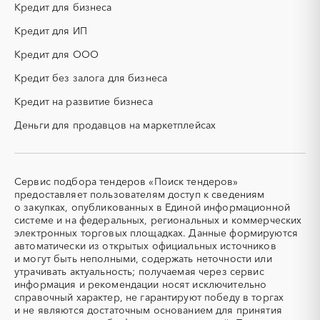
Кредит для бизнеса
республика
КТП
МТР (материально-
технические ресурсы)
Карелия
Кредит для ИП
Кемеровская область -
Кузбасс
НИОКР
НПЗ
Кредит для ООО
Кировская область
Коми
ОКР (опытно-
ОСАГО
конструкторские работы)
Кредит без залога для бизнеса
Костромская область
Краснодарский край
ПГС (песчано-гравийная
РВД (рукава высокого
Красноярский край
Крым
Кредит на развитие бизнеса
смесь)
давления)
Курганская область
Курская область
Деньги для продавцов на маркетплейсах
СВО
СКС (структурированные
Ленинградская область
Липецкая область
кабельные системы)
Магаданская область
Марий Эл
СКУД
СОЖ (смазочно-
охлаждающие жидкости)
Мордовия
Москва
Сервис подбора тендеров «Поиск тендеров»
ТЭН
УДС (установки
Московская область
Мурманская область
предоставляет пользователям доступ к сведениям
(Теплоэлектронагреватель)
депарафинизации скважин)
о закупках, опубликованных в Единой информационной
Ненецкий AО
Нижегородская область
системе и на федеральных, региональных и коммерческих
УКПГ
ЯТЭК
Новгородская область
Новосибирская область
электронных торговых площадках. Данные формируются
Аварийные работы
Авиаперевозка
автоматически из открытых официальных источников
Омская область
Оренбургская область
Авиационные работы
Авиационные работы
и могут быть неполными, содержать неточности или
Орловская область
Пензенская область
вертолетами
утрачивать актуальность; получаемая через сервис
информация и рекомендации носят исключительно
Пермский край
Приморский край
Автобус
Автовозы
справочный характер, не гарантируют победу в торгах
Псковская область
Ростовская область
Автогрейдер
Автозапчасти
и не являются достаточным основанием для принятия