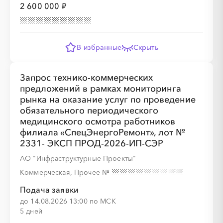
2 600 000 ₽
░
░
░
░
░
░
░
░
░
░
░
░
░
В избранные
Скрыть
░
░
░
░
░
░
░
Запрос технико-коммерческих
предложений в рамках мониторинга
рынка на оказание услуг по проведение
░
░
░
░
░
░
░
обязательного периодического
медицинского осмотра работников
филиала «СпецЭнергоРемонт», лот №
2331- ЭКСП ПРОД-2026-ИП-СЭР
░
░
░
░
░
░
░
░
░
░
░
░
░
░
░
АО "Инфраструктурные Проекты"
Коммерческая, Прочее
№
Подача заявки
до 14.08.2026 13:00 по МСК
5 дней