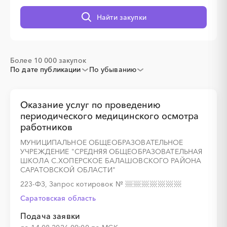
Найти закупки
░
░
░
░
░
░
░
░
░
░
░
░
░
░
░
Более 10 000 закупок
По дате публикации
По убыванию
░
░
░
░
░
░
░
Оказание услуг по проведению
периодического медицинского осмотра
работников
░
░
░
░
░
░
░
░
░
░
░
░
░
░
░
МУНИЦИПАЛЬНОЕ ОБЩЕОБРАЗОВАТЕЛЬНОЕ
УЧРЕЖДЕНИЕ "СРЕДНЯЯ ОБЩЕОБРАЗОВАТЕЛЬНАЯ
ШКОЛА С.ХОПЕРСКОЕ БАЛАШОВСКОГО РАЙОНА
САРАТОВСКОЙ ОБЛАСТИ"
223-ФЗ, Запрос котировок
№
Саратовская область
Подача заявки
░
░
░
░
░
░
░
░
░
░
░
░
░