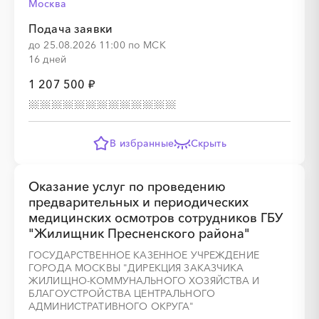
Москва
░
░
░
░
░
░
░
░
░
░
░
Подача заявки
до 25.08.2026 11:00 по МСК
16 дней
1 207 500 ₽
░
░
░
░
░
░
░
В избранные
Скрыть
░
░
░
░
░
░
░
░
░
Оказание услуг по проведению
предварительных и периодических
медицинских осмотров сотрудников ГБУ
"Жилищник Пресненского района"
ГОСУДАРСТВЕННОЕ КАЗЕННОЕ УЧРЕЖДЕНИЕ
ГОРОДА МОСКВЫ "ДИРЕКЦИЯ ЗАКАЗЧИКА
ЖИЛИЩНО-КОММУНАЛЬНОГО ХОЗЯЙСТВА И
░
░
░
░
░
░
░
░
░
БЛАГОУСТРОЙСТВА ЦЕНТРАЛЬНОГО
АДМИНИСТРАТИВНОГО ОКРУГА"