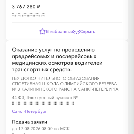
░
░
░
░
░
░
░
░
░
░
░
░
░
░
░
3 767 280 ₽
В избранные
Скрыть
░
░
░
░
░
░
░
Оказание услуг по проведению
предрейсовых и послерейсовых
медицинских осмотров водителей
транспортных средств.
░
░
░
░
░
░
░
░
░
░
░
░
░
░
░
ГБУ ДОПОЛНИТЕЛЬНОГО ОБРАЗОВАНИЯ
СПОРТИВНАЯ ШКОЛА ОЛИМПИЙСКОГО РЕЗЕРВА
№ 3 КАЛИНИНСКОГО РАЙОНА САНКТ-ПЕТЕРБУРГА
44-ФЗ, Электронный аукцион
№
Санкт-Петербург
Подача заявки
░
░
░
░
░
░
░
░
░
░
░
░
░
до 17.08.2026 08:00 по МСК