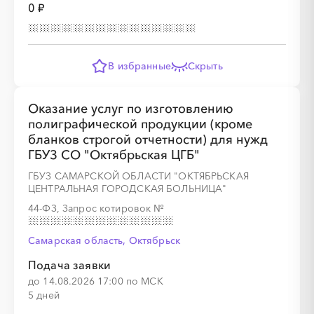
0 ₽
░
░
░
░
░
░
░
В избранные
Скрыть
░
░
░
░
░
░
░
░
░
Оказание услуг по изготовлению
полиграфической продукции (кроме
бланков строгой отчетности) для нужд
ГБУЗ СО "Октябрьская ЦГБ"
░
░
░
░
░
░
░
░
░
░
░
░
░
ГБУЗ САМАРСКОЙ ОБЛАСТИ "ОКТЯБРЬСКАЯ
ЦЕНТРАЛЬНАЯ ГОРОДСКАЯ БОЛЬНИЦА"
44-ФЗ, Запрос котировок
№
░
░
░
░
░
░
░
░
░
░
░
Самарская область, Октябрьск
Подача заявки
до 14.08.2026 17:00 по МСК
5 дней