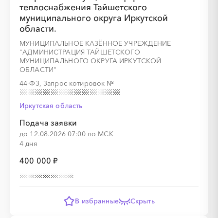
теплоснабжения Тайшетского
муниципального округа Иркутской
области.
МУНИЦИПАЛЬНОЕ КАЗЁННОЕ УЧРЕЖДЕНИЕ
"АДМИНИСТРАЦИЯ ТАЙШЕТСКОГО
░
░
░
░
░
МУНИЦИПАЛЬНОГО ОКРУГА ИРКУТСКОЙ
ОБЛАСТИ"
44-ФЗ, Запрос котировок
№
░
░
░
░
░
░
░
░
░
░
░
░
░
░
░
Иркутская область
Подача заявки
до 12.08.2026 07:00 по МСК
4 дня
░
░
░
░
░
░
░
░
░
░
░
░
░
400 000 ₽
░
░
░
░
░
░
░
В избранные
Скрыть