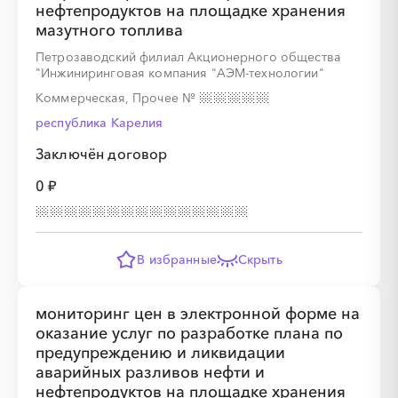
нефтепродуктов на площадке хранения
мазутного топлива
░
░
░
░
░
░
░
░
░
Петрозаводский филиал Акционерного общества
"Инжиниринговая компания "АЭМ-технологии"
Коммерческая, Прочее
№
республика Карелия
Заключён договор
0 ₽
░
░
░
░
░
░
░
░
░
░
░
░
░
░
░
░
░
░
░
░
░
░
░
░
В избранные
Скрыть
мониторинг цен в электронной форме на
оказание услуг по разработке плана по
предупреждению и ликвидации
аварийных разливов нефти и
░
░
░
░
░
░
░
░
░
нефтепродуктов на площадке хранения