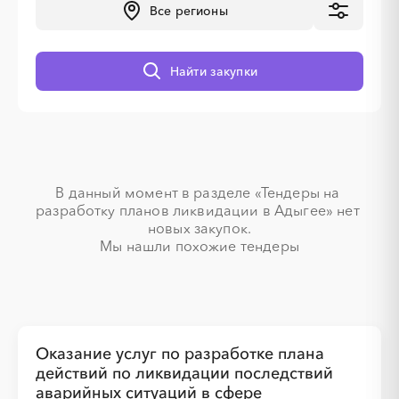
Все регионы
Найти закупки
░
░
░
░
░
░
░
░
░
░
░
░
░
░
░
░
░
░
░
░
В данный момент в разделе «Тендеры на 
разработку планов ликвидации в Адыгее» нет 
новых закупок.

Мы нашли похожие тендеры
░
░
░
░
░
░
░
░
░
Оказание услуг по разработке плана
действий по ликвидации последствий
░
░
░
░
░
░
░
░
░
░
░
░
░
░
░
аварийных ситуаций в сфере