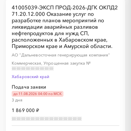
41005039-ЭКСП ПРОД-2026-ДГК ОКПД2
71.20.12.000 Оказание услуг по
разработке планов мероприятий по
░
░
░
░
░
ликвидации аварийных разливов
нефтепродуктов для нужд СП,
расположенных в Хабаровском крае,
░
░
░
░
░
░
░
░
Приморском крае и Амурской области.
АО "Дальневосточная генерирующая компания"
Коммерческая, Упрощенная закупка
№
Хабаровский край
░
░
░
░
░
Подача заявки
до 11.08.2026 04:00 по МСК
3 дня
░
░
░
░
░
░
░
░
░
░
░
░
░
░
░
1 869 000 ₽