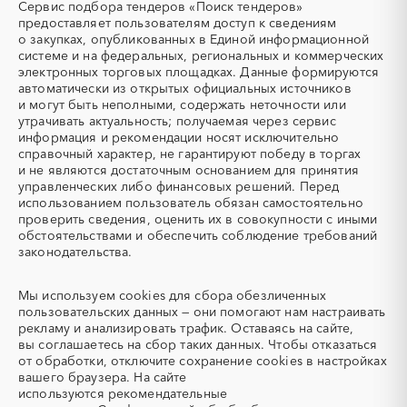
ТЭН
УДС (установки
Сервис подбора тендеров «Поиск тендеров»
(Теплоэлектронагреватель)
депарафинизации скважин)
Московская область
Мурманская область
предоставляет пользователям доступ к сведениям
о закупках, опубликованных в Единой информационной
УКПГ
ЯТЭК
Ненецкий AО
Нижегородская область
системе и на федеральных, региональных и коммерческих
Аварийные работы
Авиаперевозка
Новгородская область
Новосибирская область
электронных торговых площадках. Данные формируются
автоматически из открытых официальных источников
Авиационные работы
Авиационные работы
Омская область
Оренбургская область
и могут быть неполными, содержать неточности или
вертолетами
Орловская область
Пензенская область
утрачивать актуальность; получаемая через сервис
Автобус
Автовозы
информация и рекомендации носят исключительно
Пермский край
Приморский край
Автогрейдер
Автозапчасти
справочный характер, не гарантируют победу в торгах
Псковская область
Ростовская область
и не являются достаточным основанием для принятия
Автоматизация
Автомобили
Рязанская область
Самарская область
управленческих либо финансовых решений. Перед
Автомобильные весы
Авторский надзор
использованием пользователь обязан самостоятельно
Саратовская область
Сахалинская область
проверить сведения, оценить их в совокупности с иными
Автотранспорт
Автоцистерны пожарные
Свердловская область
Северная Осетия - Алания
обстоятельствами и обеспечить соблюдение требований
Адсорбенты
Азот
законодательства.
Смоленская область
Ставропольский край
Азотные компрессоры
Азотные станции
Тамбовская область
Татарстан
Акварель
Аквариумы
Мы используем
cookies
для сбора обезличенных
Тверская область
Томская область
пользовательских данных — они помогают нам настраивать
Аккумуляторы
Алкогольная продукция
Тульская область
Тыва
рекламу и анализировать трафик. Оставаясь на сайте,
Алмазное бурение
Алмазная резка
вы соглашаетесь на сбор таких данных. Чтобы отказаться
Тюменская область
Удмуртская республика
от обработки, отключите сохранение cookies в настройках
Алюминиевые
Алюминиевые профили
Ульяновская область
Хабаровский край
вашего браузера. На сайте
конструкции
используются
рекомендательные
Хакасия
Ханты-Мансийский
Алюминий
Аммоний