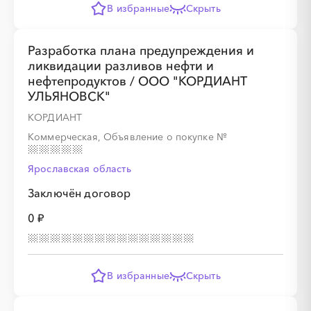
В избранные
Скрыть
░
░
░
░
░
░
░
░
░
░
Разработка плана предупреждения и
ликвидации разливов нефти и
░
░
░
░
░
░
░
░
░
░
░
░
░
░
░
нефтепродуктов / ООО "КОРДИАНТ
УЛЬЯНОВСК"
КОРДИАНТ
Коммерческая, Объявление о покупке
№
Ярославская область
░
░
░
░
░
░
░
░
░
Заключён договор
0 ₽
░
░
░
░
░
░
░
░
░
░
░
░
░
░
░
В избранные
Скрыть