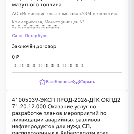
мазутного топлива
░
░
░
░
░
░
░
░
░
░
░
░
░
░
░
АО «Инжиниринговая компания «АЭМ-технологии»
Коммерческая, Мониторинг цен
№
Санкт-Петербург
Заключён договор
0 ₽
В избранные
Скрыть
41005039-ЭКСП ПРОД-2026-ДГК ОКПД2
71.20.12.000 Оказание услуг по
разработке планов мероприятий по
ликвидации аварийных разливов
нефтепродуктов для нужд СП,
расположенных в Хабаровском крае,