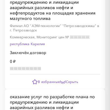
предупреждению и ликвидации
░
░
░
░
░
░
░
░
аварийных разливов нефти и
нефтепродуктов на площадке хранения
мазутного топлива
Филиал АО "АЭМ-технологии" "Петрозаводскмаш" в
г. Петрозаводск
Коммерческая, Мониторинг цен
№
░
░
░
░
░
░
░
░
░
░
республика Карелия
Заключён договор
░
░
░
░
░
░
░
░
░
░
░
░
░
░
░
0 ₽
В избранные
Скрыть
оказание услуг по разработке плана по
предупреждению и ликвидации
аварийных разливов нефти и
░
░
░
░
░