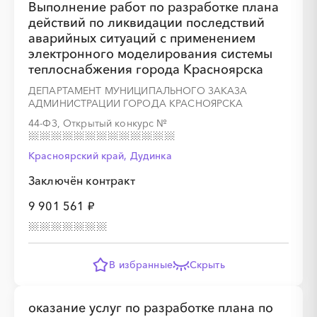
Выполнение работ по разработке плана
░
░
░
░
░
░
░
действий по ликвидации последствий
аварийных ситуаций с применением
электронного моделирования системы
░
░
░
░
░
░
░
░
░
теплоснабжения города Красноярска
ДЕПАРТАМЕНТ МУНИЦИПАЛЬНОГО ЗАКАЗА
АДМИНИСТРАЦИИ ГОРОДА КРАСНОЯРСКА
44-ФЗ, Открытый конкурс
№
░
░
░
░
░
░
░
Красноярский край, Дудинка
Заключён контракт
░
░
░
░
░
░
░
░
░
░
░
░
░
░
░
9 901 561 ₽
В избранные
Скрыть
░
░
░
░
оказание услуг по разработке плана по