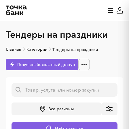
Тендеры на праздники
Главная
Категории
Тендеры на праздники
Получить бесплатный доступ
Все регионы
░
░
░
░
░
░
░
░
░
░
░
░
░
Найти закупки