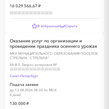
16 029 566,67 ₽
░
░
░
░
░
░
░
В избранные
Скрыть
Оказание услуг по организации и
░
░
░
░
░
░
░
░
░
░
░
░
░
░
░
проведении праздника осеннего урожая
МКУ МУНИЦИПАЛЬНОГО ОБРАЗОВАНИЯ ПОСЕЛОК
СТРЕЛЬНА "СТРЕЛЬНА"
44-ФЗ, Запрос котировок
№
Санкт-Петербург
░
░
░
░
░
░
░
Подача заявки
до 13.08.2026 08:30 по МСК
6 дней
░
░
░
░
░
░
░
░
░
░
░
░
░
░
░
130 000 ₽