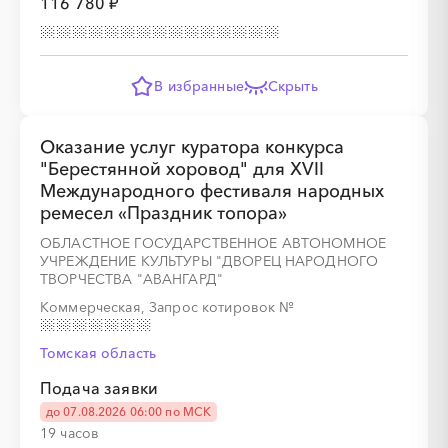
116 780 ₽
░
░
░
░
░
░
░
░
░
░
░
░
░
░
░
В избранные
Скрыть
░
░
░
░
░
░
░
Оказание услуг куратора конкурса
"Берестянной хоровод" для XVII
Международного фестиваля народных
░
░
░
░
░
░
░
░
░
░
░
░
░
░
░
ремесел «Праздник топора»
ОБЛАСТНОЕ ГОСУДАРСТВЕННОЕ АВТОНОМНОЕ
УЧРЕЖДЕНИЕ КУЛЬТУРЫ "ДВОРЕЦ НАРОДНОГО
ТВОРЧЕСТВА "АВАНГАРД"
Коммерческая, Запрос котировок
№
░
░
░
░
░
░
░
░
░
Томская область
Подача заявки
░
░
░
░
░
░
░
░
░
░
░
░
░
░
░
до 07.08.2026 06:00 по МСК
19 часов