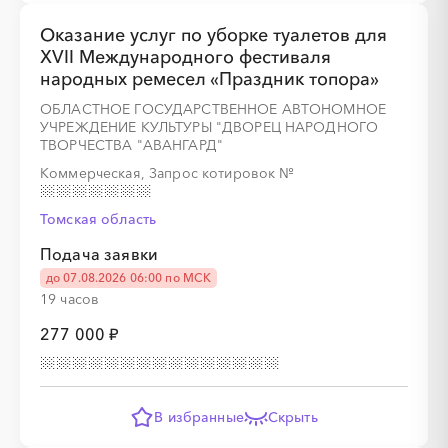
░
░
░
░
░
░
░
░
░
░
░
░
░
░
░
Оказание услуг по уборке туалетов для
XVII Международного фестиваля
народных ремесел «Праздник топора»
ОБЛАСТНОЕ ГОСУДАРСТВЕННОЕ АВТОНОМНОЕ
УЧРЕЖДЕНИЕ КУЛЬТУРЫ "ДВОРЕЦ НАРОДНОГО
ТВОРЧЕСТВА "АВАНГАРД"
Коммерческая, Запрос котировок
№
░
░
░
░
░
░
░
Томская область
Подача заявки
░
░
░
░
░
░
░
░
░
░
░
░
░
░
░
до 07.08.2026 06:00 по МСК
19 часов
277 000 ₽
В избранные
Скрыть