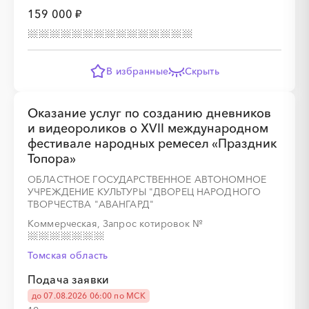
159 000 ₽
В избранные
Скрыть
░
░
░
░
░
░
░
░
░
░
░
░
░
Оказание услуг по созданию дневников
и видеороликов о XVII международном
фестивале народных ремесел «Праздник
░
░
░
░
░
░
░
░
░
░
░
░
░
Топора»
ОБЛАСТНОЕ ГОСУДАРСТВЕННОЕ АВТОНОМНОЕ
УЧРЕЖДЕНИЕ КУЛЬТУРЫ "ДВОРЕЦ НАРОДНОГО
ТВОРЧЕСТВА "АВАНГАРД"
Коммерческая, Запрос котировок
№
░
░
░
Томская область
░
░
░
░
░
░
░
░
░
░
Подача заявки
до 07.08.2026 06:00 по МСК