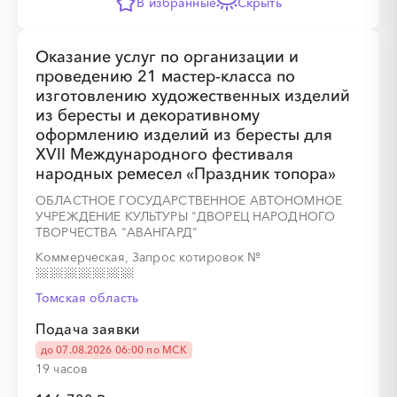
В избранные
Скрыть
Оказание услуг по организации и
проведению 21 мастер-класса по
░
░
░
░
░
░
░
изготовлению художественных изделий
из бересты и декоративному
оформлению изделий из бересты для
XVII Международного фестиваля
░
░
░
░
░
░
░
░
░
░
░
░
░
░
░
народных ремесел «Праздник топора»
ОБЛАСТНОЕ ГОСУДАРСТВЕННОЕ АВТОНОМНОЕ
УЧРЕЖДЕНИЕ КУЛЬТУРЫ "ДВОРЕЦ НАРОДНОГО
ТВОРЧЕСТВА "АВАНГАРД"
Коммерческая, Запрос котировок
№
Томская область
Подача заявки
░
░
░
░
░
░
░
до 07.08.2026 06:00 по МСК
19 часов