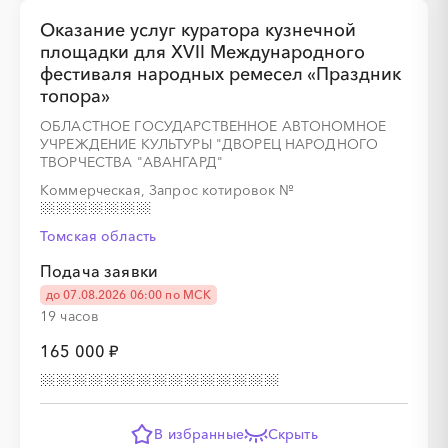
░
░
░
░
░
░
░
Оказание услуг куратора кузнечной
площадки для XVII Международного
фестиваля народных ремесел «Праздник
топора»
░
░
░
░
░
░
░
░
░
░
░
░
░
░
░
ОБЛАСТНОЕ ГОСУДАРСТВЕННОЕ АВТОНОМНОЕ
УЧРЕЖДЕНИЕ КУЛЬТУРЫ "ДВОРЕЦ НАРОДНОГО
ТВОРЧЕСТВА "АВАНГАРД"
Коммерческая, Запрос котировок
№
Томская область
Подача заявки
░
░
░
░
░
░
░
до 07.08.2026 06:00 по МСК
19 часов
165 000 ₽
░
░
░
░
░
░
░
░
░
░
░
░
░
░
░
В избранные
Скрыть