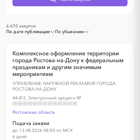
░
░
░
░
░
░
░
░
░
░
░
6 670 закупок
По дате публикации
По убыванию
░
░
░
░
░
░
░
░
░
░
░
░
░
Комплексное оформление территории
города Ростова-на-Дону к федеральным
праздникам и другим значимым
░
░
░
░
░
░
░
мероприятиям
УПРАВЛЕНИЕ НАРУЖНОЙ РЕКЛАМОЙ ГОРОДА
РОСТОВА-НА-ДОНУ
44-ФЗ, Электронный аукцион
№
░
░
░
░
░
░
░
Ростовская область
Подача заявки
░
░
░
░
░
░
░
░
░
░
░
░
░
░
░
до 13.08.2026 08:00 по МСК
6 дней