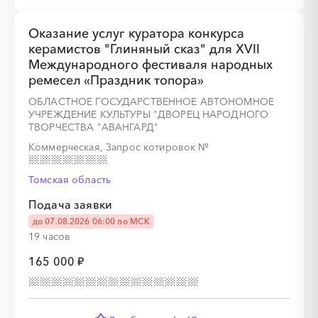
Оказание услуг куратора конкурса
░
░
░
░
░
░
░
керамистов "Глиняный сказ" для XVII
Международного фестиваля народных
ремесел «Праздник топора»
░
░
░
░
░
░
░
░
░
░
░
░
░
░
░
ОБЛАСТНОЕ ГОСУДАРСТВЕННОЕ АВТОНОМНОЕ
УЧРЕЖДЕНИЕ КУЛЬТУРЫ "ДВОРЕЦ НАРОДНОГО
ТВОРЧЕСТВА "АВАНГАРД"
Коммерческая, Запрос котировок
№
Томская область
Подача заявки
░
░
░
░
░
░
░
до 07.08.2026 06:00 по МСК
19 часов
165 000 ₽
░
░
░
░
░
░
░
░
░
░
░
░
░
░
░