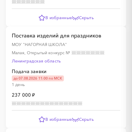
В избранные
Скрыть
░
░
░
░
░
░
░
Поставка изделий для праздников
МОУ "НАГОРНАЯ ШКОЛА"
Малая, Открытый конкурс
№
░
░
░
░
░
░
░
░
░
░
░
░
░
░
░
Ленинградская область
Подача заявки
до 07.08.2026 11:00 по МСК
1 день
237 000 ₽
░
░
░
░
░
░
░
В избранные
Скрыть
░
░
░
░
░
░
░
░
░
░
░
░
░
░
░