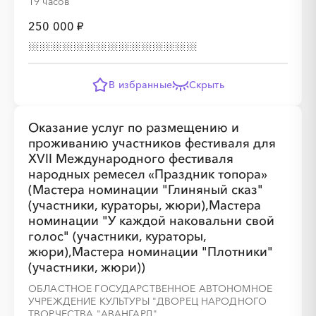
19 часов
░
░
░
░
░
░
░
250 000 ₽
В избранные
Скрыть
Оказание услуг по размещению и
проживанию участников фестиваля для
XVII Международного фестиваля
народных ремесел «Праздник топора»
(Мастера номинации "Глиняный сказ"
(участники, кураторы, жюри),Мастера
номинации "У каждой наковальни свой
голос" (участники, кураторы,
жюри),Мастера номинации "Плотники"
(участники, жюри))
ОБЛАСТНОЕ ГОСУДАРСТВЕННОЕ АВТОНОМНОЕ
УЧРЕЖДЕНИЕ КУЛЬТУРЫ "ДВОРЕЦ НАРОДНОГО
ТВОРЧЕСТВА "АВАНГАРД"