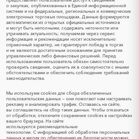
предоставляет пользователям доступ к сведениям
(Теплоэлектронагреватель)
депарафинизации скважин)
о закупках, опубликованных в Единой информационной
Ненецкий AО
Нижегородская область
системе и на федеральных, региональных и коммерческих
УКПГ
ЯТЭК
Новгородская область
Новосибирская область
электронных торговых площадках. Данные формируются
Аварийные работы
Авиаперевозка
автоматически из открытых официальных источников
Омская область
Оренбургская область
Авиационные работы
Авиационные работы
и могут быть неполными, содержать неточности или
Орловская область
Пензенская область
вертолетами
утрачивать актуальность; получаемая через сервис
информация и рекомендации носят исключительно
Пермский край
Приморский край
Автобус
Автовозы
справочный характер, не гарантируют победу в торгах
Псковская область
Ростовская область
Автогрейдер
Автозапчасти
и не являются достаточным основанием для принятия
Рязанская область
Самарская область
управленческих либо финансовых решений. Перед
Автоматизация
Автомобили
использованием пользователь обязан самостоятельно
Санкт-Петербург
Саратовская область
Автомобильные весы
Авторский надзор
проверить сведения, оценить их в совокупности с иными
Сахалинская область
Свердловская область
обстоятельствами и обеспечить соблюдение требований
Автотранспорт
Автоцистерны пожарные
законодательства.
Севастополь
Северная Осетия - Алания
Адсорбенты
Азот
Смоленская область
Ставропольский край
Азотные компрессоры
Азотные станции
Мы используем
cookies
для сбора обезличенных
Тамбовская область
Татарстан
Акварель
Аквариумы
пользовательских данных — они помогают нам настраивать
Тверская область
Томская область
рекламу и анализировать трафик. Оставаясь на сайте,
Аккумуляторы
Алкогольная продукция
вы соглашаетесь на сбор таких данных. Чтобы отказаться
Тульская область
Тыва
Алмазное бурение
Алмазная резка
от обработки, отключите сохранение cookies в настройках
Тюменская область
Удмуртская республика
вашего браузера. На сайте
Алюминиевые
Алюминиевые профили
используются
рекомендательные
конструкции
Ульяновская область
Хабаровский край
технологии.
С информацией об обработке персональных
Алюминий
Аммоний
Хакасия
Ханты-Мансийский
данных и мерах по обеспечению их безопасности можно