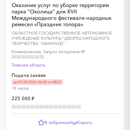
Оказание услуг по уборке территории
парка "Околица" для XVII
Международного фестиваля народных
ремесел «Праздник топора»
ОБЛАСТНОЕ ГОСУДАРСТВЕННОЕ АВТОНОМНОЕ
УЧРЕЖДЕНИЕ КУЛЬТУРЫ "ДВОРЕЦ НАРОДНОГО
ТВОРЧЕСТВА "АВАНГАРД"
░
░
░
░
░
░
░
Коммерческая, Запрос котировок
№
Томская область
░
░
░
░
░
░
░
░
░
░
░
░
░
░
░
Подача заявки
до 07.08.2026 06:00 по МСК
19 часов
225 000 ₽
░
░
░
░
░
░
░
В избранные
Скрыть