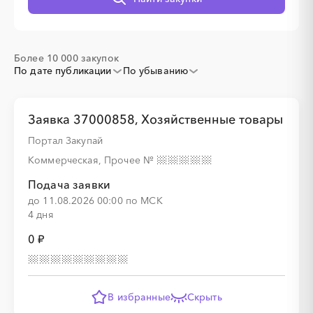
Более 10 000 закупок
░
░
░
░
░
░
░
По дате публикации
По убыванию
Заявка 37000858, Хозяйственные товары
░
░
░
░
░
░
░
░
░
Портал Закупай
Коммерческая, Прочее
№
Подача заявки
до 11.08.2026 00:00 по МСК
░
░
░
░
░
░
░
4 дня
0 ₽
░
░
░
░
░
░
░
░
░
В избранные
Скрыть