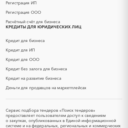
разрыв пласта)
Забайкальский край
Ивановская область
Регистрация ИП
ГСМ
ДВП
Ингушетия
Иркутская область
Регистрация ООО
ДСП
ЕГЭ
Кабардино-Балкарская
Калининградская область
Расчётный счёт для бизнеса
республика
ЖБИ
ЖКХ
КРЕДИТЫ ДЛЯ ЮРИДИЧЕСКИХ ЛИЦ
Калмыкия
Калужская область
ИБП
КИП (контрольно-
измерительные приборы)
Камчатский край
Карачаево-Черкесская
Кредит для бизнеса
республика
КТП
МТР (материально-
технические ресурсы)
Карелия
Кредит для ИП
Кемеровская область -
Кузбасс
НИОКР
НПЗ
Кредит для ООО
Кировская область
Коми
ОКР (опытно-
ОСАГО
конструкторские работы)
Кредит без залога для бизнеса
Костромская область
Краснодарский край
ПГС (песчано-гравийная
РВД (рукава высокого
Красноярский край
Крым
Кредит на развитие бизнеса
смесь)
давления)
Курганская область
Курская область
Деньги для продавцов на маркетплейсах
СВО
СКС (структурированные
Ленинградская область
Липецкая область
кабельные системы)
Магаданская область
Марий Эл
СКУД
СОЖ (смазочно-
охлаждающие жидкости)
Мордовия
Москва
Сервис подбора тендеров «Поиск тендеров»
ТЭН
УДС (установки
Московская область
Мурманская область
предоставляет пользователям доступ к сведениям
(Теплоэлектронагреватель)
депарафинизации скважин)
о закупках, опубликованных в Единой информационной
Ненецкий AО
Нижегородская область
системе и на федеральных, региональных и коммерческих
УКПГ
ЯТЭК