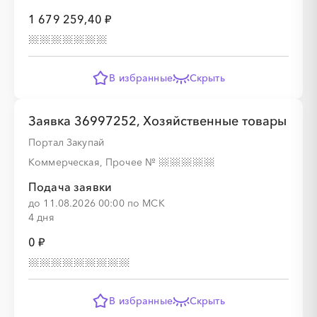
1 679 259,40 ₽
В избранные
Скрыть
░
░
░
░
░
░
░
░
░
░
░
░
░
Заявка 36997252, Хозяйственные товары
Портал Закупай
░
░
░
░
░
░
░
Коммерческая, Прочее
№
Подача заявки
до 11.08.2026 00:00 по МСК
4 дня
0 ₽
░
░
░
░
░
░
░
░
░
В избранные
Скрыть
░
░
░
░
░
░
░
░
░
░
░
░
░
░
░