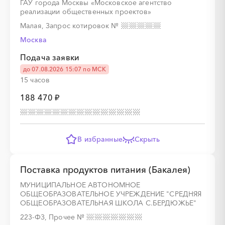
ГАУ города Москвы «Московское агентство
реализации общественных проектов»
Малая, Запрос котировок
№
░
░
░
░
░
░
░
Москва
Подача заявки
до 07.08.2026 15:07 по МСК
15 часов
188 470 ₽
░
░
░
░
░
░
░
В избранные
Скрыть
░
░
░
░
░
░
░
░
░
░
░
░
░
░
░
Поставка продуктов питания (Бакалея)
МУНИЦИПАЛЬНОЕ АВТОНОМНОЕ
ОБЩЕОБРАЗОВАТЕЛЬНОЕ УЧРЕЖДЕНИЕ "СРЕДНЯЯ
░
░
░
░
░
░
░
ОБЩЕОБРАЗОВАТЕЛЬНАЯ ШКОЛА С.БЕРДЮЖЬЕ"
223-ФЗ, Прочее
№