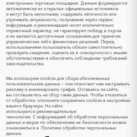
Новгородская область
Новосибирская область
электронных торговых площадках. Данные формируются
Аварийные работы
Авиаперевозка
автоматически из открытых официальных источников
Омская область
Оренбургская область
Авиационные работы
Авиационные работы
и могут быть неполными, содержать неточности или
Орловская область
Пензенская область
вертолетами
утрачивать актуальность; получаемая через сервис
информация и рекомендации носят исключительно
Пермский край
Приморский край
Автобус
Автовозы
справочный характер, не гарантируют победу в торгах
Псковская область
Ростовская область
Автогрейдер
Автозапчасти
и не являются достаточным основанием для принятия
Рязанская область
Самарская область
управленческих либо финансовых решений. Перед
Автоматизация
Автомобили
использованием пользователь обязан самостоятельно
Санкт-Петербург
Саратовская область
Автомобильные весы
Авторский надзор
проверить сведения, оценить их в совокупности с иными
Сахалинская область
Свердловская область
обстоятельствами и обеспечить соблюдение требований
Автотранспорт
Автоцистерны пожарные
законодательства.
Севастополь
Северная Осетия - Алания
Адсорбенты
Азот
Смоленская область
Ставропольский край
Азотные компрессоры
Азотные станции
Мы используем
cookies
для сбора обезличенных
Тамбовская область
Татарстан
Акварель
Аквариумы
пользовательских данных — они помогают нам настраивать
Тверская область
Томская область
рекламу и анализировать трафик. Оставаясь на сайте,
Аккумуляторы
Алкогольная продукция
вы соглашаетесь на сбор таких данных. Чтобы отказаться
Тульская область
Тыва
Алмазное бурение
Алмазная резка
от обработки, отключите сохранение cookies в настройках
Тюменская область
Удмуртская республика
вашего браузера. На сайте
Алюминиевые
Алюминиевые профили
используются
рекомендательные
конструкции
Ульяновская область
Хабаровский край
технологии.
С информацией об обработке персональных
Алюминий
Аммоний
Хакасия
Ханты-Мансийский
данных и мерах по обеспечению их безопасности можно
Автономный округ - Югра
ознакомиться в
Политике обработки персональных
Ангар
Антенны
данных.
Челябинская область
Чеченская республика
Антискалант
Антрацит