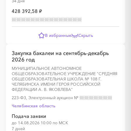
34 дня
░
░
░
░
░
░
░
428 392,58 ₽
░
░
░
░
░
░
░
░
░
В избранные
Скрыть
Закупка бакалеи на сентябрь-декабрь
░
░
░
░
░
2026 год
МУНИЦИПАЛЬНОЕ АВТОНОМНОЕ
░
░
░
░
░
░
░
░
░
ОБЩЕОБРАЗОВАТЕЛЬНОЕ УЧРЕЖДЕНИЕ "СРЕДНЯЯ
ОБЩЕОБРАЗОВАТЕЛЬНАЯ ШКОЛА № 108 Г.
ЧЕЛЯБИНСКА ИМЕНИ ГЕРОЯ РОССИЙСКОЙ
ФЕДЕРАЦИИ А. В. ЯКОВЛЕВА"
223-ФЗ, Электронный аукцион
№
░
░
░
░
░
░
░
Челябинская область
Подача заявки
до 14.08.2026 10:00 по МСК
░
░
░
░
░
░
░
░
░
7 дней