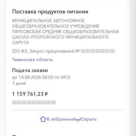
Поставка продуктов питания
МУНИЦИПАЛЬНОЕ АВТОНОМНОЕ
░
░
░
░
ОБЩЕОБРАЗОВАТЕЛЬНОЕ УЧРЕЖДЕНИЕ
ПЯТКОВСКАЯ СРЕДНЯЯ ОБЩЕОБРАЗОВАТЕЛЬНАЯ
ШКОЛА УПОРОВСКОГО МУНИЦИПАЛЬНОГО
ОКРУГА
░
░
░
░
░
░
░
░
░
░
░
░
░
░
░
223-ФЗ, Запрос предложений
№
Тюменская область
Подача заявки
░
░
░
░
░
до 14.08.2026 08:00 по МСК
7 дней
1 159 761,23 ₽
░
░
░
░
░
░
░
░
░
░
░
░
░
░
░
В избранные
Скрыть
░
░
░
░
░
░
░