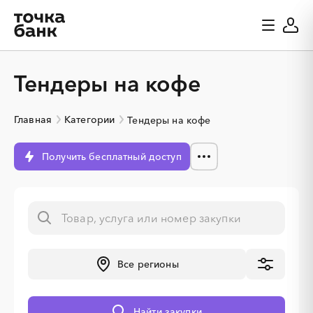
Тендеры на кофе
Главная
Категории
Тендеры на кофе
Получить бесплатный доступ
░
░
░
░
░
Все регионы
░
░
░
░
░
░
░
░
░
Найти закупки