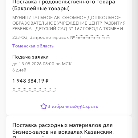
Поставка продовольственного товара
(Бакалейные товары)
МУНИЦИПАЛЬНОЕ АВТОНОМНОЕ ДОШКОЛЬНОЕ
ОБРАЗОВАТЕЛЬНОЕ УЧРЕЖДЕНИЕ ЦЕНТР РАЗВИТИЯ
░
░
░
░
░
РЕБЕНКА - ДЕТСКИЙ САД № 167 ГОРОДА ТЮМЕНИ
223-ФЗ, Запрос котировок
№
Тюменская область
░
░
░
░
░
░
░
Подача заявки
до 13.08.2026 08:00 по МСК
6 дней
░
░
░
░
░
░
░
░
░
░
░
░
░
░
░
1 948 384,19 ₽
В избранные
Скрыть
░
░
░
░
░
░
░
Поставка расходных материалов для
бизнес-залов на вокзалах Казанский,