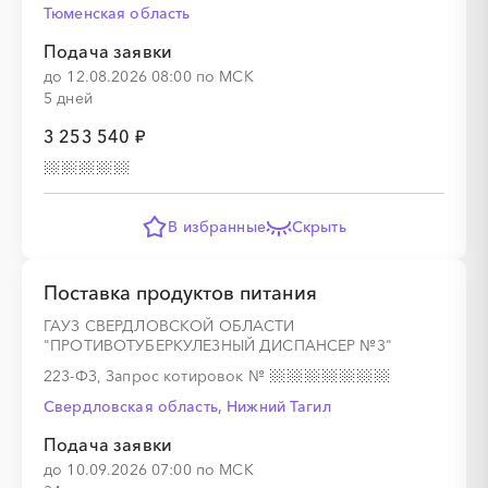
Тюменская область
░
░
░
░
░
░
░
Подача заявки
до 12.08.2026 08:00 по МСК
5 дней
░
░
░
░
░
3 253 540 ₽
░
░
░
░
░
░
░
░
░
В избранные
Скрыть
Поставка продуктов питания
░
░
░
░
░
ГАУЗ СВЕРДЛОВСКОЙ ОБЛАСТИ
"ПРОТИВОТУБЕРКУЛЕЗНЫЙ ДИСПАНСЕР №3"
223-ФЗ, Запрос котировок
№
░
░
░
░
░
░
░
░
░
Свердловская область, Нижний Тагил
Подача заявки
до 10.09.2026 07:00 по МСК