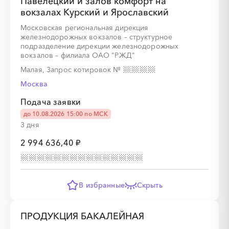
Павелецкий и залов комфорт на
вокзалах Курский и Ярославский
░
░
░
░
░
░
░
Московская региональная дирекция
железнодорожных вокзалов – структурное
подразделение дирекции железнодорожных
вокзалов – филиала ОАО "РЖД"
░
░
░
░
░
Малая, Запрос котировок
№
Москва
░
░
░
░
░
░
░
░
░
Подача заявки
до 10.08.2026 15:00 по МСК
3 дня
2 994 636,40 ₽
░
░
░
░
В избранные
Скрыть
░
░
░
░
░
░
░
░
ПРОДУКЦИЯ БАКАЛЕЙНАЯ