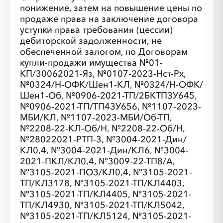
понижение, затем на повышение цены по
продаже права на заключение договора
уступки права требования (цессии)
дебиторской задолженности, не
обеспеченной залогом, по Договорам
░
░
░
купли-продажи имущества №01-
КП/30062021-Яз, №0107-2023-Нст-Рх,
░
░
░
░
░
░
░
№0324/Н-ОФК/Шен1-КЛ, №0324/Н-ОФК/
Шен1-Об, №0906-2021-ТП/2БКТПЗУ645,
№0906-2021-ТП/ТП4ЗУ656, №1107-2023-
МБИ/КЛ, №1107-2023-МБИ/Об-ТП,
№2208-22-КЛ-Об/Н, №2208-22-Об/Н,
№28022021-РТП-3, №3004-2021-Дин/
КЛ0,4, №3004-2021-Дин/КЛ6, №3004-
░
░
░
2021-ПКЛ/КЛ0,4, №3009-22-ТП8/А,
№3105-2021-ПОЗ/КЛ0,4, №3105-2021-
░
░
░
░
░
░
░
ТП/КЛ3178, №3105-2021-ТП/КЛ4403,
№3105-2021-ТП/КЛ4405, №3105-2021-
ТП/КЛ4930, №3105-2021-ТП/КЛ5042,
№3105-2021-ТП/КЛ5124, №3105-2021-