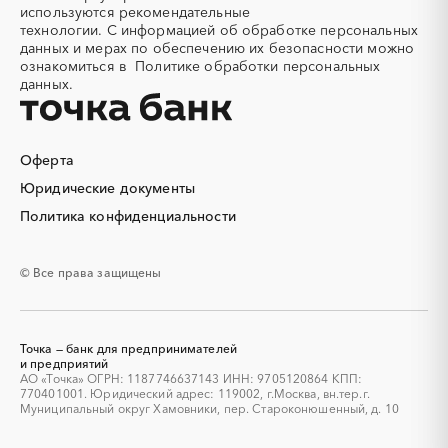
используются
рекомендательные
Ульяновская область
Хабаровский край
Алюминий
Аммоний
технологии.
С информацией об обработке персональных
Хакасия
Ханты-Мансийский
данных и мерах по обеспечению их безопасности можно
Ангар
Антенны
Автономный округ - Югра
ознакомиться в
Политике обработки персональных
Антискалант
Антрацит
данных.
Челябинская область
Чеченская республика
Аппараты воздушного
Аргон
Чувашская республика
Чукотский AО
охлаждения
Саха (Якутия)
Ямало-Ненецкий AО
Аренда автобусов
Аренда автомобилей
Оферта
Ярославская область
Аренда погрузчика
Аренда помещений
Юридические документы
Аренда спецтехники с
Арматурная сетка
Политика конфиденциальности
экипажем
Арматурные каркасы для
Арфы
свай
© Все права защищены
Архитектурная подсветка
Асфальт
Асфальтирование дорог
Аттракционы
Аудиоролики
Аудиторские услуги
Точка — банк для предпринимателей
Аутсорсинг
и предприятий
Аутсорсинг персонала
АО «Точка» ОГРН: 1187746637143 ИНН: 9705120864 КПП:
Аутстаффинг
Базы данных
770401001. Юридический адрес: 119002, г.Москва, вн.тер.г.
Муниципальный округ Хамовники, пер. Староконюшенный, д. 10
Баннеры
Барит
Бассейн
Бахилы