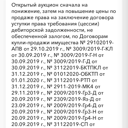
Открытый аукцион сначала на
░
░
░
░
░
░
░
░
░
░
░
░
░
░
░
понижение, затем на повышение цены по
продаже права на заключение договора
уступки права требования (цессии)
дебиторской задолженности, не
обеспеченной залогом, по Договорам
купли-продажи имущества № 29102019-
АПВ от 29.10.2019 г., № 3009/2019-Г-КЛ
от 30.09.2019 г., № 3009/2019-Г-Н от
30.09.2019 г., № 3009/2019-Г-Д от
30.09.2019 г., № 31122019-БКТПКЛ от
31.12.2019 г., № 01012020-ОБКТП от
01.01.2020 г., № 31122019-РТП от
31.12.2019 г., № 2911-2019-МК4 от
29.11.2019 г., № 2009/2019-Гр3-Д от
20.09.2019 г., № 2309/2019-Яз-Д от
23.09.2019 г., № 2009/2019-Гр4-Д от
20.09.2019 г., № 2009/2019-Гр3-Н от
20.09.2019 г., № 2009/2019-Гр4-Н от
20.09.2019 г., № 31122019-СП от