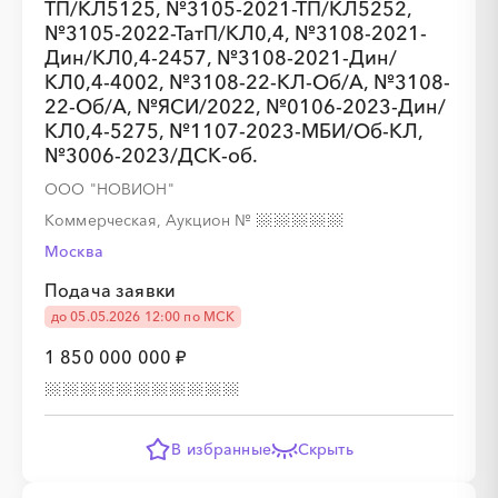
ТП/КЛ5125, №3105-2021-ТП/КЛ5252,
№3105-2022-ТатП/КЛ0,4, №3108-2021-
░
░
░
Дин/КЛ0,4-2457, №3108-2021-Дин/
КЛ0,4-4002, №3108-22-КЛ-Об/А, №3108-
22-Об/А, №ЯСИ/2022, №0106-2023-Дин/
░
░
░
░
░
░
░
КЛ0,4-5275, №1107-2023-МБИ/Об-КЛ,
№3006-2023/ДСК-об.
ООО "НОВИОН"
Коммерческая, Аукцион
№
░
░
░
░
░
░
░
Москва
Подача заявки
░
░
░
░
░
░
░
░
░
до 05.05.2026 12:00 по МСК
1 850 000 000 ₽
В избранные
Скрыть
░
░
░
░
░
░
░