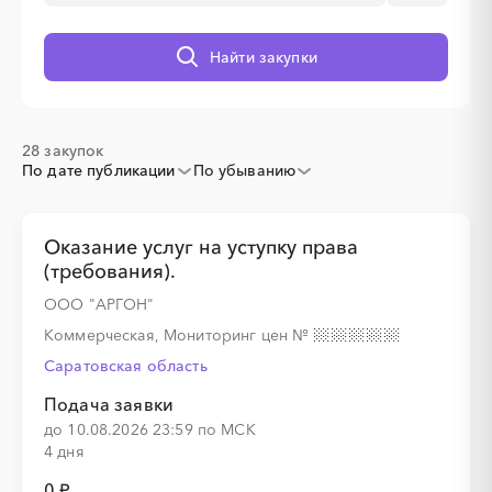
░
░
░
░
░
░
░
░
Найти закупки
░
░
░
░
░
28 закупок
По дате публикации
По убыванию
░
░
░
░
░
░
░
░
░
░
░
░
░
░
░
Оказание услуг на уступку права
(требования).
ООО "АРГОН"
Коммерческая, Мониторинг цен
№
░
░
░
░
░
░
░
░
░
░
Саратовская область
Подача заявки
до 10.08.2026 23:59 по МСК
░
░
░
░
░
░
░
░
░
░
░
░
░
░
░
4 дня
0 ₽