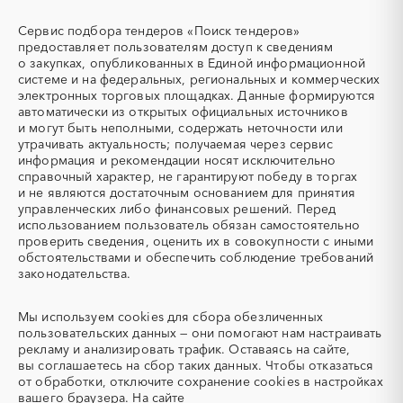
охлаждающие жидкости)
Мордовия
Москва
ТЭН
УДС (установки
Сервис подбора тендеров «Поиск тендеров»
(Теплоэлектронагреватель)
депарафинизации скважин)
Московская область
Мурманская область
предоставляет пользователям доступ к сведениям
о закупках, опубликованных в Единой информационной
УКПГ
ЯТЭК
Ненецкий AО
Нижегородская область
системе и на федеральных, региональных и коммерческих
Аварийные работы
Авиаперевозка
Новгородская область
Новосибирская область
электронных торговых площадках. Данные формируются
автоматически из открытых официальных источников
Авиационные работы
Авиационные работы
Омская область
Оренбургская область
и могут быть неполными, содержать неточности или
вертолетами
Орловская область
Пензенская область
утрачивать актуальность; получаемая через сервис
Автобус
Автовозы
информация и рекомендации носят исключительно
Пермский край
Приморский край
Автогрейдер
Автозапчасти
справочный характер, не гарантируют победу в торгах
Псковская область
Ростовская область
и не являются достаточным основанием для принятия
Автоматизация
Автомобили
Рязанская область
Самарская область
управленческих либо финансовых решений. Перед
Автомобильные весы
Авторский надзор
использованием пользователь обязан самостоятельно
Санкт-Петербург
Саратовская область
проверить сведения, оценить их в совокупности с иными
Автотранспорт
Автоцистерны пожарные
Сахалинская область
Свердловская область
обстоятельствами и обеспечить соблюдение требований
Адсорбенты
Азот
законодательства.
Севастополь
Северная Осетия - Алания
Азотные компрессоры
Азотные станции
Смоленская область
Ставропольский край
Акварель
Аквариумы
Мы используем
cookies
для сбора обезличенных
Тамбовская область
Татарстан
пользовательских данных — они помогают нам настраивать
Аккумуляторы
Алкогольная продукция
Тверская область
Томская область
рекламу и анализировать трафик. Оставаясь на сайте,
Алмазное бурение
Алмазная резка
вы соглашаетесь на сбор таких данных. Чтобы отказаться
Тульская область
Тыва
от обработки, отключите сохранение cookies в настройках
Алюминиевые
Алюминиевые профили
Тюменская область
Удмуртская республика
вашего браузера. На сайте
конструкции