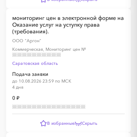
мониторинг цен в электронной форме на
Оказание услуг на уступку права
(требования).
░
░
░
░
░
ООО "Аргон"
Коммерческая, Мониторинг цен
№
░
░
░
░
░
░
░
░
░
░
░
Саратовская область
Подача заявки
до 10.08.2026 23:59 по МСК
4 дня
0 ₽
░
░
░
░
░
░
░
░
░
░
░
░
░
░
В избранные
Скрыть