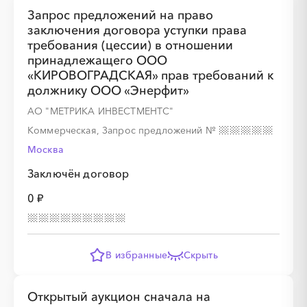
Запрос предложений на право
░
░
░
░
░
заключения договора уступки права
требования (цессии) в отношении
принадлежащего ООО
░
░
░
░
░
░
░
░
░
░
░
«КИРОВОГРАДСКАЯ» прав требований к
должнику ООО «Энерфит»
АО "МЕТРИКА ИНВЕСТМЕНТС"
Коммерческая, Запрос предложений
№
Москва
░
░
░
░
░
Заключён договор
0 ₽
░
░
░
░
░
░
░
░
░
░
░
В избранные
Скрыть
Открытый аукцион сначала на
░
░
░