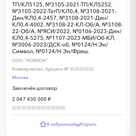
ТП/КЛ5125, №3105-2021-ТП/КЛ5252,
№3105-2022-ТатП/КЛ0,4, №3108-2021-
░
░
░
░
░
Дин/КЛ0,4-2457, №3108-2021-Дин/
КЛ0,4-4002, №3108-22-КЛ-Об/А, №3108-
22-Об/А, №ЯСИ/2022, №0106-2023-Дин/
░
░
░
░
░
░
░
░
░
░
░
КЛ0,4-5275, №1107-2023-МБИ/Об-КЛ,
№3006-2023/ДСК-об, №0124/Н-Эн/
Символ, №0124/Н-Эн/Фреш.
ООО "НОВИОН"
Коммерческая, Аукцион
№
░
░
░
░
░
░
░
░
░
Москва
Заключён договор
░
░
░
░
░
░
░
░
░
░
░
░
░
░
░
2 047 430 000 ₽
В избранные
Скрыть