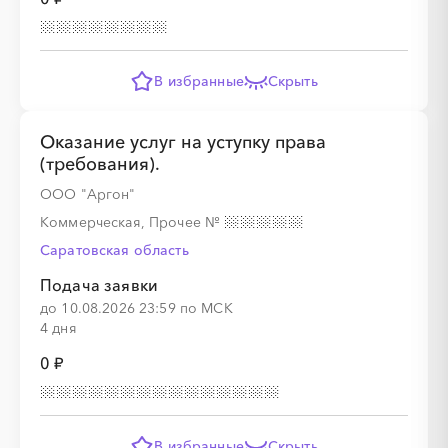
В избранные
Скрыть
░
░
░
░
░
Оказание услуг на уступку права
(требования).
░
░
░
░
░
░
░
░
░
░
░
ООО "Аргон"
Коммерческая, Прочее
№
Саратовская область
Подача заявки
до 10.08.2026 23:59 по МСК
4 дня
0 ₽
В избранные
Скрыть