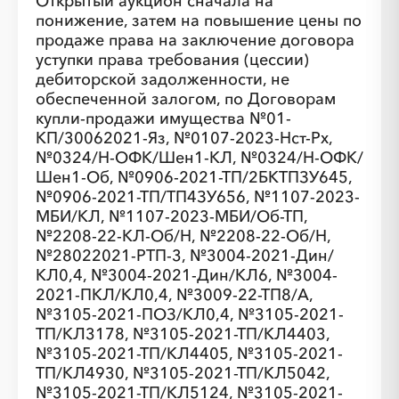
Открытый аукцион сначала на
понижение, затем на повышение цены по
продаже права на заключение договора
уступки права требования (цессии)
дебиторской задолженности, не
░
░
░
░
░
обеспеченной залогом, по Договорам
купли-продажи имущества №01-
КП/30062021-Яз, №0107-2023-Нст-Рх,
№0324/Н-ОФК/Шен1-КЛ, №0324/Н-ОФК/
░
░
░
░
░
░
░
░
░
░
░
Шен1-Об, №0906-2021-ТП/2БКТПЗУ645,
№0906-2021-ТП/ТП4ЗУ656, №1107-2023-
МБИ/КЛ, №1107-2023-МБИ/Об-ТП,
№2208-22-КЛ-Об/Н, №2208-22-Об/Н,
№28022021-РТП-3, №3004-2021-Дин/
КЛ0,4, №3004-2021-Дин/КЛ6, №3004-
2021-ПКЛ/КЛ0,4, №3009-22-ТП8/А,
№3105-2021-ПОЗ/КЛ0,4, №3105-2021-
ТП/КЛ3178, №3105-2021-ТП/КЛ4403,
№3105-2021-ТП/КЛ4405, №3105-2021-
ТП/КЛ4930, №3105-2021-ТП/КЛ5042,
№3105-2021-ТП/КЛ5124, №3105-2021-