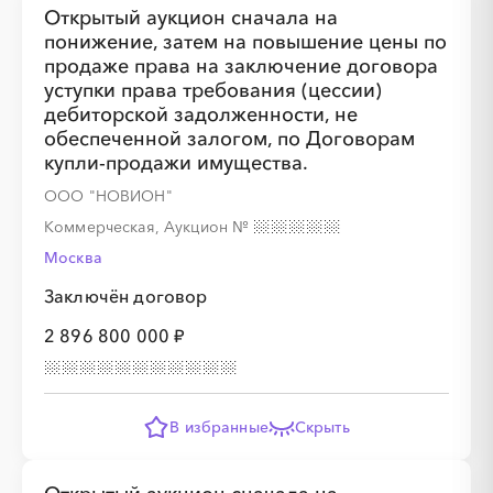
Открытый аукцион сначала на
понижение, затем на повышение цены по
продаже права на заключение договора
уступки права требования (цессии)
░
░
░
░
░
дебиторской задолженности, не
обеспеченной залогом, по Договорам
купли-продажи имущества.
░
░
░
░
░
░
░
░
░
░
░
ООО "НОВИОН"
Коммерческая, Аукцион
№
Москва
Заключён договор
2 896 800 000 ₽
В избранные
Скрыть