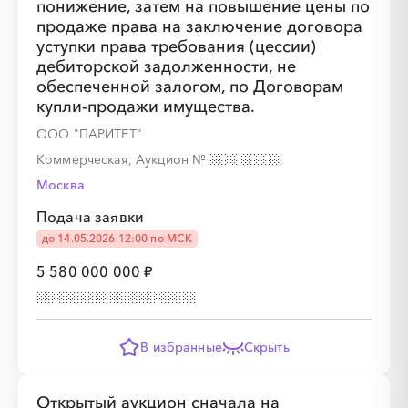
понижение, затем на повышение цены по
продаже права на заключение договора
░
░
░
░
░
░
░
уступки права требования (цессии)
дебиторской задолженности, не
обеспеченной залогом, по Договорам
купли-продажи имущества.
ООО "ПАРИТЕТ"
Коммерческая, Аукцион
№
░
░
░
Москва
░
░
░
░
░
░
░
Подача заявки
до 14.05.2026 12:00 по МСК
5 580 000 000 ₽
░
░
░
В избранные
Скрыть
░
░
░
░
░
░
░
Открытый аукцион сначала на