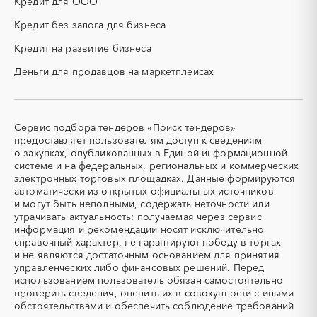
Кредит для ООО
Кировская область
Коми
ОКР (опытно-
ОСАГО
конструкторские работы)
Кредит без залога для бизнеса
Костромская область
Краснодарский край
ПГС (песчано-гравийная
РВД (рукава высокого
Красноярский край
Крым
Кредит на развитие бизнеса
смесь)
давления)
Курганская область
Курская область
Деньги для продавцов на маркетплейсах
СВО
СКС (структурированные
Ленинградская область
Липецкая область
кабельные системы)
Магаданская область
Марий Эл
СКУД
СОЖ (смазочно-
охлаждающие жидкости)
Мордовия
Москва
Сервис подбора тендеров «Поиск тендеров»
ТЭН
УДС (установки
Московская область
Мурманская область
предоставляет пользователям доступ к сведениям
(Теплоэлектронагреватель)
депарафинизации скважин)
о закупках, опубликованных в Единой информационной
Ненецкий AО
Нижегородская область
системе и на федеральных, региональных и коммерческих
УКПГ
ЯТЭК
Новгородская область
Новосибирская область
электронных торговых площадках. Данные формируются
Аварийные работы
Авиаперевозка
автоматически из открытых официальных источников
Омская область
Оренбургская область
Авиационные работы
Авиационные работы
и могут быть неполными, содержать неточности или
Орловская область
Пензенская область
вертолетами
утрачивать актуальность; получаемая через сервис
информация и рекомендации носят исключительно
Пермский край
Приморский край
Автобус
Автовозы
справочный характер, не гарантируют победу в торгах
Псковская область
Ростовская область
Автогрейдер
Автозапчасти
и не являются достаточным основанием для принятия
Рязанская область
Самарская область
управленческих либо финансовых решений. Перед
Автоматизация
Автомобили
использованием пользователь обязан самостоятельно
Санкт-Петербург
Саратовская область
Автомобильные весы
Авторский надзор
проверить сведения, оценить их в совокупности с иными
Сахалинская область
Свердловская область
обстоятельствами и обеспечить соблюдение требований
Автотранспорт
Автоцистерны пожарные