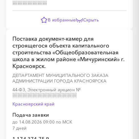
░
░
░
░
░
░
░
░
░
░
░
░
░
░
░
В избранные
Скрыть
Поставка документ-камер для
строящегося объекта капитального
строительства «Общеобразовательная
░
░
░
░
░
░
░
░
░
░
░
░
░
школа в жилом районе «Мичуринский» г.
Красноярск.
ДЕПАРТАМЕНТ МУНИЦИПАЛЬНОГО ЗАКАЗА
░
░
░
░
░
░
░
АДМИНИСТРАЦИИ ГОРОДА КРАСНОЯРСКА
44-ФЗ, Электронный аукцион
№
Красноярский край
Подача заявки
до 14.08.2026 09:00 по МСК
7 дней
░
░
░
░
░
░
░
░
░
░
░
░
░