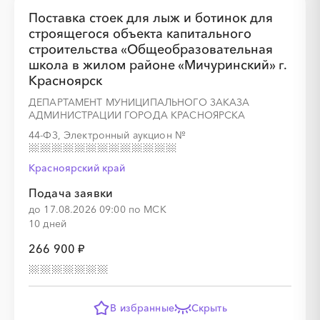
Поставка стоек для лыж и ботинок для
строящегося объекта капитального
строительства «Общеобразовательная
░
░
░
░
░
░
░
░
░
░
░
░
░
школа в жилом районе «Мичуринский» г.
Красноярск
ДЕПАРТАМЕНТ МУНИЦИПАЛЬНОГО ЗАКАЗА
░
░
░
░
░
░
░
АДМИНИСТРАЦИИ ГОРОДА КРАСНОЯРСКА
44-ФЗ, Электронный аукцион
№
Красноярский край
Подача заявки
до 17.08.2026 09:00 по МСК
░
░
░
░
░
░
░
░
░
░
░
░
░
10 дней
266 900 ₽
░
░
░
░
░
░
░
В избранные
Скрыть