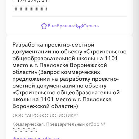
1 174 374,75 ₽
░
░
░
░
░
В избранные
Скрыть
Разработка проектно-сметной
документации по объекту «Строительство
общеобразовательной школы на 1101
место в г. Павловске Воронежской
░
░
░
░
░
░
░
░
░
░
░
░
░
области» (Запрос коммерческих
предложений на разработку проектно-
сметной документации по объекту
░
░
░
░
░
░
░
«Строительство общеобразовательной
школы на 1101 место в г. Павловске
Воронежской области»)
ООО "АГРОЭКО-ЛОГИСТИКА"
Коммерческая, Предварительный отбор
№
░
░
░
░
░
░
░
░
░
░
░
░
░
Воронежская область