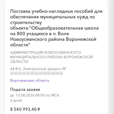
Поставка учебно-наглядных пособий для
обеспечения муниципальных нужд по
строительству
объекта:"Общеобразовательная школа
на 800 учащихся в п. Воля
░
░
░
░
░
░
░
░
░
░
░
░
░
Новоусманского района Воронежской
области"
АДМИНИСТРАЦИЯ НОВОУСМАНСКОГО
░
░
░
░
МУНИЦИПАЛЬНОГО РАЙОНА ВОРОНЕЖСКОЙ
ОБЛАСТИ
44-ФЗ, Электронный аукцион
№
Воронежская область
Подача заявки
до 13.08.2026 08:00 по МСК
6 дней
░
░
░
░
░
░
░
8 540 993,40 ₽