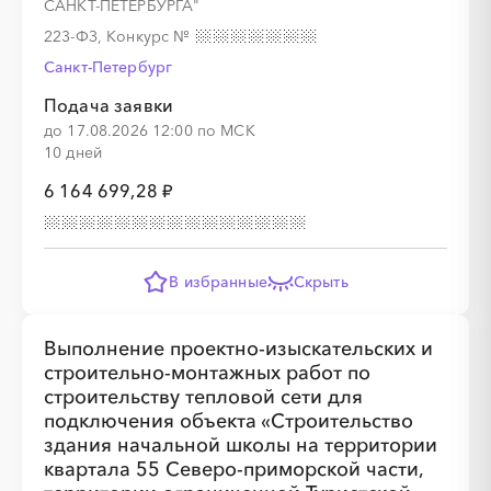
САНКТ-ПЕТЕРБУРГА"
223-ФЗ, Конкурс
№
Санкт-Петербург
░
░
░
░
░
░
░
░
░
░
░
░
░
Подача заявки
до 17.08.2026 12:00 по МСК
10 дней
6 164 699,28 ₽
░
░
░
░
░
░
░
В избранные
Скрыть
Выполнение проектно-изыскательских и
░
░
░
░
░
░
░
строительно-монтажных работ по
строительству тепловой сети для
подключения объекта «Строительство
здания начальной школы на территории
░
░
░
░
░
░
░
квартала 55 Северо-приморской части,