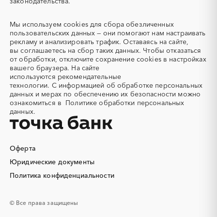
законодательства.
Севастополь
Северная Осетия - Алания
Адсорбенты
Азот
Смоленская область
Ставропольский край
Азотные компрессоры
Азотные станции
Мы используем
cookies
для сбора обезличенных
Тамбовская область
Татарстан
Акварель
Аквариумы
пользовательских данных — они помогают нам настраивать
Тверская область
Томская область
рекламу и анализировать трафик. Оставаясь на сайте,
Аккумуляторы
Алкогольная продукция
вы соглашаетесь на сбор таких данных. Чтобы отказаться
Тульская область
Тыва
Алмазное бурение
Алмазная резка
от обработки, отключите сохранение cookies в настройках
Тюменская область
Удмуртская республика
вашего браузера. На сайте
Алюминиевые
Алюминиевые профили
используются
рекомендательные
конструкции
Ульяновская область
Хабаровский край
технологии.
С информацией об обработке персональных
Алюминий
Аммоний
Хакасия
Ханты-Мансийский
данных и мерах по обеспечению их безопасности можно
Автономный округ - Югра
ознакомиться в
Политике обработки персональных
Ангар
Антенны
данных.
Челябинская область
Чеченская республика
Антискалант
Антрацит
Чувашская республика
Чукотский AО
Аппараты воздушного
Аргон
охлаждения
Саха (Якутия)
Ямало-Ненецкий AО
Оферта
Аренда автобусов
Аренда автомобилей
Ярославская область
Юридические документы
Аренда погрузчика
Аренда помещений
Аренда спецтехники с
Арматурная сетка
Политика конфиденциальности
экипажем
Арматурные каркасы для
Арфы
© Все права защищены
свай