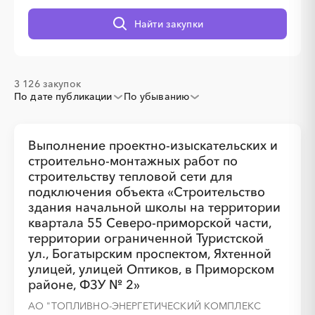
░
░
░
░
░
░
░
Найти закупки
░
░
░
░
░
░
░
░
░
░
░
░
░
░
░
3 126 закупок
По дате публикации
По убыванию
Выполнение проектно-изыскательских и
строительно-монтажных работ по
строительству тепловой сети для
подключения объекта «Строительство
здания начальной школы на территории
░
░
░
░
░
░
░
░
░
░
░
░
░
░
░
квартала 55 Северо-приморской части,
территории ограниченной Туристской
ул., Богатырским проспектом, Яхтенной
улицей, улицей Оптиков, в Приморском
░
░
░
░
░
░
░
░
░
░
░
░
░
░
░
районе, ФЗУ № 2»
АО "ТОПЛИВНО-ЭНЕРГЕТИЧЕСКИЙ КОМПЛЕКС