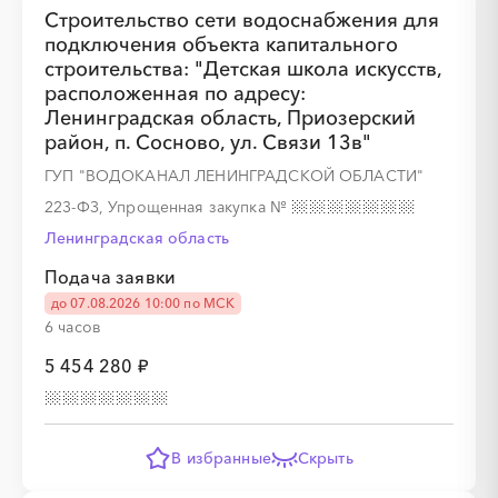
Строительство сети водоснабжения для
подключения объекта капитального
строительства: "Детская школа искусств,
░
░
░
░
░
░
░
░
░
расположенная по адресу:
Ленинградская область, Приозерский
район, п. Сосново, ул. Связи 13в"
ГУП "ВОДОКАНАЛ ЛЕНИНГРАДСКОЙ ОБЛАСТИ"
223-ФЗ, Упрощенная закупка
№
Ленинградская область
Подача заявки
до 07.08.2026 10:00 по МСК
░
░
░
░
░
░
░
░
░
░
░
░
░
6 часов
5 454 280 ₽
░
░
░
░
░
░
░
В избранные
Скрыть