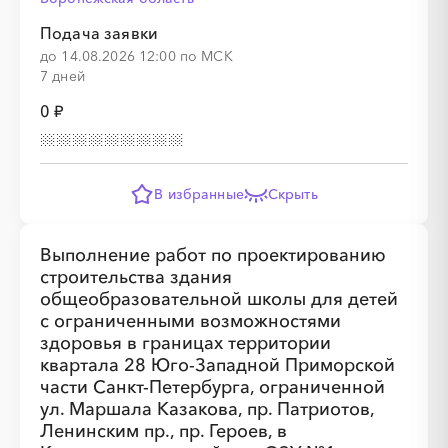
Подача заявки
до 14.08.2026 12:00 по МСК
░
░
░
░
░
░
░
░
░
░
░
7 дней
0 ₽
В избранные
Скрыть
░
░
░
░
░
░
░
░
░
░
░
░
░
Выполнение работ по проектированию
строительства здания
общеобразовательной школы для детей
░
░
░
░
░
░
░
░
░
░
░
с ограниченными возможностями
здоровья в границах территории
квартала 28 Юго-Западной Приморской
части Санкт-Петербурга, ограниченной
ул. Маршала Казакова, пр. Патриотов,
Ленинским пр., пр. Героев, в