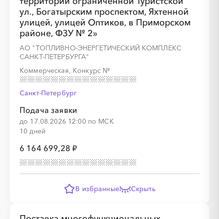
территории ограниченной Туристской
ул., Богатырским проспектом, Яхтенной
улицей, улицей Оптиков, в Приморском
районе, ФЗУ № 2»
АО "ТОПЛИВНО-ЭНЕРГЕТИЧЕСКИЙ КОМПЛЕКС
░
░
░
░
░
░
░
░
░
░
░
░
░
САНКТ-ПЕТЕРБУРГА"
Коммерческая, Конкурс
№
Санкт-Петербург
░
░
░
░
░
░
░
Подача заявки
до 17.08.2026 12:00 по МСК
10 дней
6 164 699,28 ₽
░
░
░
░
░
░
░
░
░
░
░
░
░
В избранные
Скрыть
Поставка многофункциональных