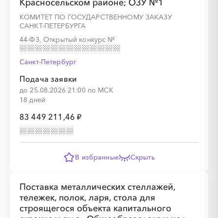
Красносельском районе; ОЗУ №1
░
░
░
░
░
░
░
░
░
░
░
░
░
КОМИТЕТ ПО ГОСУДАРСТВЕННОМУ ЗАКАЗУ
САНКТ-ПЕТЕРБУРГА
44-ФЗ, Открытый конкурс
№
░
░
░
░
░
░
░
Санкт-Петербург
Подача заявки
до 25.08.2026 21:00 по МСК
18 дней
83 449 211,46 ₽
░
░
░
░
░
░
░
░
░
░
░
░
░
В избранные
Скрыть
░
░
░
░
░
░
░
░
░
░
░
░
░
░
░
Поставка металлических стеллажей,
тележек, полок, ларя, стола для
строящегося объекта капитального