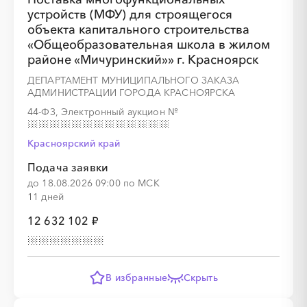
░
░
░
░
░
░
░
устройств (МФУ) для строящегося
объекта капитального строительства
«Общеобразовательная школа в жилом
районе «Мичуринский»» г. Красноярск
ДЕПАРТАМЕНТ МУНИЦИПАЛЬНОГО ЗАКАЗА
АДМИНИСТРАЦИИ ГОРОДА КРАСНОЯРСКА
░
░
░
░
░
░
░
░
░
░
░
░
░
44-ФЗ, Электронный аукцион
№
Красноярский край
░
░
░
░
░
░
░
Подача заявки
до 18.08.2026 09:00 по МСК
11 дней
12 632 102 ₽
В избранные
Скрыть
░
░
░
░
░