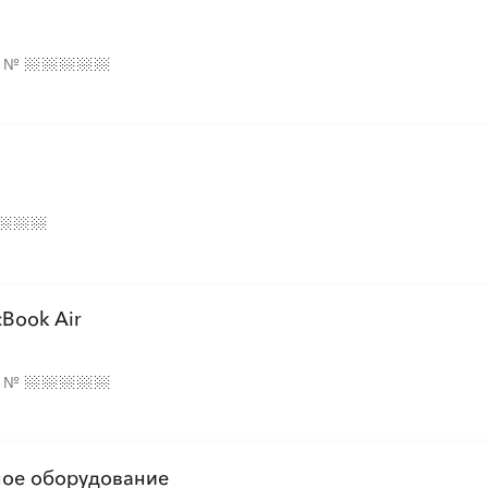
е
№
Book Air
е
№
ное оборудование