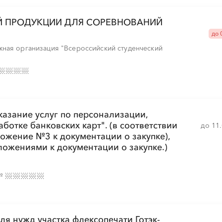
░
░
░
░
░
░
░
░
░
Й ПРОДУКЦИИ ДЛЯ СОРЕВНОВАНИЙ
до 
░
░
░
░
░
░
░
░
░
ная организация "Всероссийский студенческий
░
░
░
░
░
░
░
░
░
░
░
░
░
░
░
░
░
░
░
░
░
░
░
░
казание услуг по персонализации,
ботке банковских карт". (в соответствии
до 11
ожение №3 к документации о закупке),
ложениями к документации о закупке.)
░
░
░
░
░
░
░
░
░
░
░
№
░
░
░
░
░
░
░
░
░
ля нужд участка флексопечати Готэк-