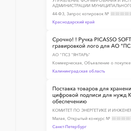
УПРАВЛЕНИЕ ФОРМИРОВАНИЯ И ИС
АДМИНИСТРАЦИИ МУНИЦИПАЛЬНОГО
░
░
░
░
░
44-ФЗ, Запрос котировок
№
Краснодарский край
░
░
░
░
░
░
Срочно! ! Ручка PICASSO SOFT
гравировкой лого для АО "ПСЗ
░
░
░
░
░
░
░
░
░
░
░
░
░
АО "ПСЗ "ЯНТАРЬ"
Коммерческая, Объявление о покупк
Калининградская область
░
░
░
░
░
Поставка товаров для хранен
цифровой подписи для нужд К
░
░
░
░
░
обеспечению
КОМИТЕТ ПО ЭНЕРГЕТИКЕ И ИНЖЕН
░
░
░
░
░
Малая, Открытый конкурс
№
Санкт-Петербург