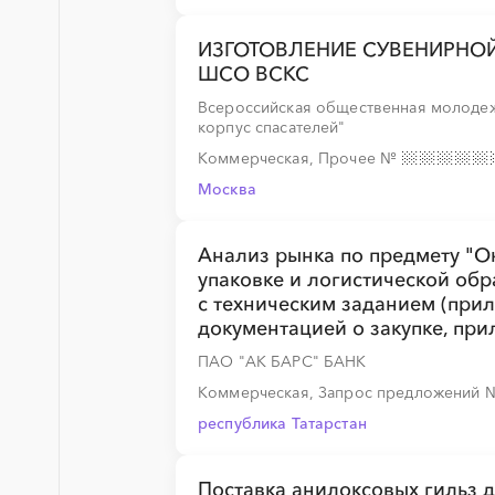
░
░
░
░
░
ИЗГОТОВЛЕНИЕ СУВЕНИРНО
ШСО ВСКС
░
░
░
░
░
Всероссийская общественная молодеж
корпус спасателей"
Коммерческая, Прочее
№
░
░
░
░
░
░
░
░
░
░
░
Москва
Анализ рынка по предмету "О
упаковке и логистической обра
░
░
░
░
░
с техническим заданием (прил
документацией о закупке, при
ПАО "АК БАРС" БАНК
Коммерческая, Запрос предложений
░
░
░
░
░
░
░
░
░
░
░
░
░
республика Татарстан
░
░
░
░
░
Поставка анилоксовых гильз д