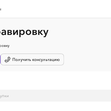
ы
равировку
ровку
Получить консультацию
░
░
░
░
░
░
░
░
░
░
░
░
░
░
░
░
░
░
░
░
░
░
░
░