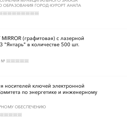
ПОЛНЕНИЯ МУНИЦИПАЛЬНОГО ЗАКАЗА
░
░
░
░
░
░
░
░
 ОБРАЗОВАНИЯ ГОРОД-КУРОРТ АНАПА
░
░
░
░
░
░
░
░
░
░
░
░
░
 MIRROR (графитовая) с лазерной
 "Янтарь" в количестве 500 шт.
░
░
░
░
░
░
░
░
░
░
░
е
№
░
░
░
░
░
ия носителей ключей электронной
░
░
░
░
░
░
░
░
░
░
░
░
░
░
░
омитета по энергетике и инженерному
ЕРНОМУ ОБЕСПЕЧЕНИЮ
░
░
░
░
░
░
░
░
░
░
░
░
░
░
░