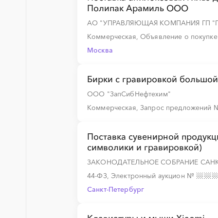
Полипак Арамиль ООО
░
░
░
░
░
░
░
░
░
░
░
░
░
АО "УПРАВЛЯЮЩАЯ КОМПАНИЯ ГП "
Коммерческая, Объявление о покупк
Москва
Бирки с гравировкой большо
ООО "ЗапСибНефтехим"
Коммерческая, Запрос предложений
Поставка сувенирной продукц
символики и гравировкой)
ЗАКОНОДАТЕЛЬНОЕ СОБРАНИЕ САНК
44-ФЗ, Электронный аукцион
№
Санкт-Петербург