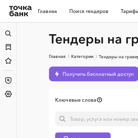
Главная
Поиск тендеров
Тариф
Тендеры на г
Главная
Категории
Тендеры на грави
Получить бесплатный доступ
Ключевые слова
░
░
░
░
░
░
░
░
░