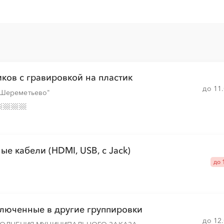
░
░
░
░
░
ков с гравировкой на пластик
░
░
░
░
░
░
░
░
░
░
░
░
░
░
░
до 11
 Шереметьево"
░
░
░
░
░
░
░
░
░
░
░
░
░
░
░
е кабели (HDMI, USB, c Jack)
до 
░
░
░
░
░
░
░
░
░
ключенные в другие группировки
до 12