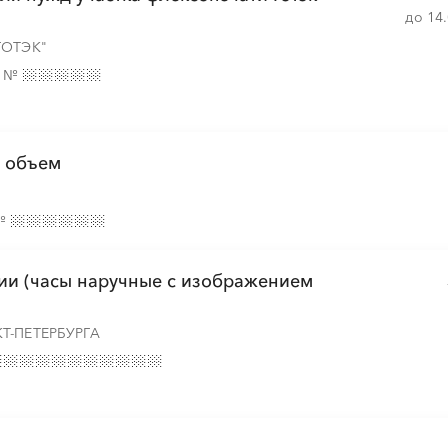
до 14
░
░
░
░
░
░
░
░
░
░
░
ГОТЭК"
е
№
й объем
№
ии (часы наручные с изображением
Т-ПЕТЕРБУРГА