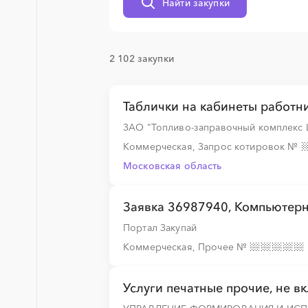
Найти закупки
░
░
░
░
░
░
░
░
░
░
░
░
░
2 102 закупки
░
░
░
░
░
Таблички на кабинеты работни
ЗАО "Топливо-заправочный комплекс
░
░
░
░
░
░
░
░
░
Коммерческая, Запрос котировок
№
Московская область
░
░
░
░
░
░
░
░
░
Заявка 36987940, Компьютерны
Портал Закупай
Коммерческая, Прочее
№
░
░
░
░
░
Услуги печатные прочие, не в