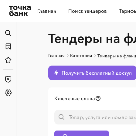
Главная
Поиск тендеров
Тариф
Тендеры на ф
Главная
Категории
Тендеры на флан
Получить бесплатный доступ
Ключевые слова
░
░
░
░
░
░
░
░
░
░
░
░
░
░