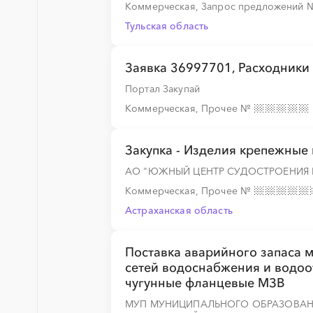
Коммерческая, Запрос предложений
░
░
░
░
░
░
░
░
░
Тульская область
░
░
░
░
░
Заявка 36997701, Расходники 
Портал Закупай
Коммерческая, Прочее
№
░
░
░
░
░
Закупка - Изделия крепежные
АО "ЮЖНЫЙ ЦЕНТР СУДОСТРОЕНИЯ 
Коммерческая, Прочее
№
Астраханская область
░
░
░
░
░
Поставка аварийного запаса 
░
░
░
░
░
░
░
░
░
░
сетей водоснабжения и водоо
чугунные фланцевые МЗВ
МУП МУНИЦИПАЛЬНОГО ОБРАЗОВАН