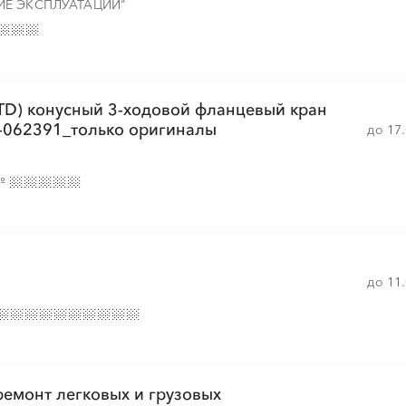
ИЕ ЭКСПЛУАТАЦИИ"
░
░
░
░
░
░
░
░
░
░
░
TD) конусный 3-ходовой фланцевый кран
-062391_только оригиналы
до 17
№
до 11
ремонт легковых и грузовых