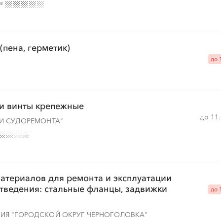
№
░
░
░
░
░
░
░
░
░
(пена, герметик)
до 
░
░
░
░
░
░
░
░
░
 и винты крепежные
░
░
░
░
░
░
░
░
░
до 11
И СУДОРЕМОНТА"
материалов для ремонта и эксплуатации
░
░
░
░
░
░
░
░
░
░
░
░
░
░
░
тведения: стальные фланцы, задвижки
до 
ИЯ "ГОРОДСКОЙ ОКРУГ ЧЕРНОГОЛОВКА"
░
░
░
░
░
░
░
░
░
░
░
░