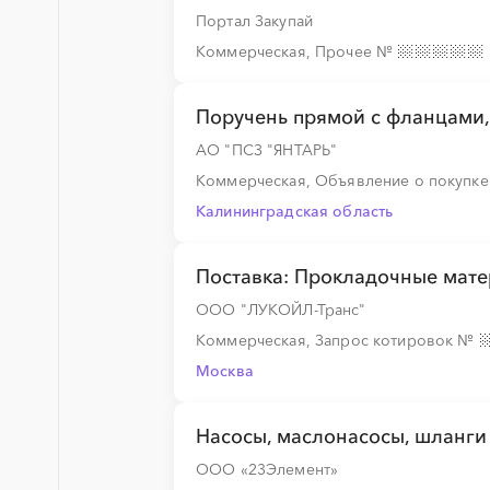
Портал Закупай
░
░
░
░
░
Коммерческая, Прочее
№
░
░
░
░
░
Поручень прямой с фланцами,
АО "ПСЗ "ЯНТАРЬ"
Коммерческая, Объявление о покупк
░
░
░
░
░
░
░
░
░
░
░
░
░
░
░
Калининградская область
Поставка: Прокладочные мат
░
░
░
░
░
░
░
░
░
░
░
░
░
ООО "ЛУКОЙЛ-Транс"
Коммерческая, Запрос котировок
№
Москва
░
░
░
░
░
░
░
░
░
░
░
░
░
Насосы, маслонасосы, шланг
ООО «23Элемент»