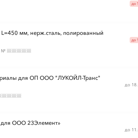
до 
░
░
░
░
░
░
░
░
░
 L=450 мм, нерж.сталь, полированный
до 
░
░
░
░
░
░
░
░
е
№
░
░
░
░
░
░
░
░
░
░
░
░
░
░
░
░
░
░
░
░
░
░
ериалы для ОП ООО "ЛУКОЙЛ-Транс"
до 18
░
░
░
░
░
░
░
░
░
░
░
░
░
░
░
и для ООО 23Элемент»
до 11
░
░
░
░
░
░
░
░
░
░
░
░
░
░
░