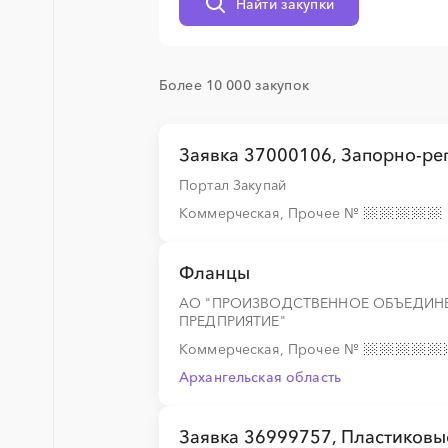
Найти закупки
░
░
░
░
░
Более 10 000 закупок
░
░
░
░
░
Заявка 37000106, Запорно-р
░
░
░
░
░
Портал Закупай
Коммерческая, Прочее
№
░
░
░
░
░
Фланцы
АО "ПРОИЗВОДСТВЕННОЕ ОБЪЕДИН
░
░
░
░
░
ПРЕДПРИЯТИЕ"
Коммерческая, Прочее
№
░
░
░
░
░
░
░
░
░
Архангельская область
Заявка 36999757, Пластиковы