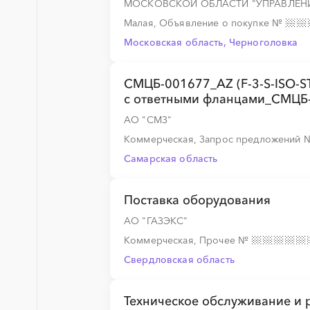
МОСКОВСКОЙ ОБЛАСТИ "УПРАВЛЕН
░
░
░
░
Малая, Объявление о покупке
№
Московская область, Черноголовка
░
░
░
░
░
░
░
░
░
░
░
░
░
СМЦБ-001677_AZ (F-3-S-ISO-S
с ответными фланцами_СМЦБ
АО "СМЗ"
Коммерческая, Запрос предложений
Самарская область
Поставка оборудования
АО "ГАЗЭКС"
Коммерческая, Прочее
№
Свердловская область
Техническое обслуживание и 