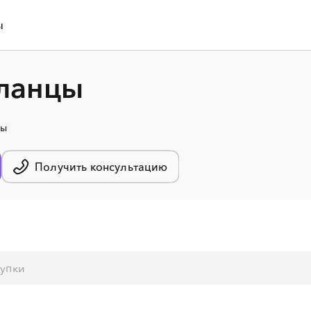
ы
ланцы
цы
Получить консультацию
░
░
░
░
░
░
░
░
░
░
░
░
░
░
░
░
░
░
░
░
░
░
░
░