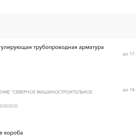
░
░
░
░
░
░
░
░
░
░
░
░
░
░
░
░
░
░
░
░
░
░
░
егулирующая трубопроводная арматура
до 17
░
░
░
░
░
░
░
░
░
░
░
░
░
░
░
░
░
до 14
░
ЕНИЕ "СЕВЕРНОЕ МАШИНОСТРОИТЕЛЬНОЕ
░
░
░
░
░
░
░
░
░
░
░
░
░
░
░
░
░
░
░
░
░
░
░
░
░
░
░
░
░
░
е короба