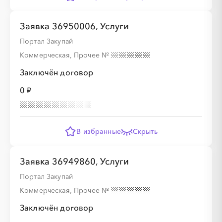
Заявка 36950006, Услуги
░
░
░
░
░
░
░
░
░
░
░
░
░
Портал Закупай
Коммерческая, Прочее
№
░
░
░
░
░
░
░
Заключён договор
0 ₽
░
░
░
░
░
В избранные
Скрыть
░
░
░
░
░
░
░
░
░
░
░
░
░
░
░
Заявка 36949860, Услуги
Портал Закупай
Коммерческая, Прочее
№
░
░
░
░
░
Заключён договор