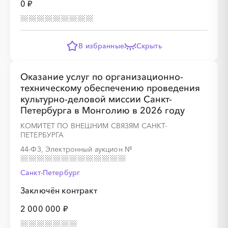
0 ₽
░
░
░
░
░
░
░
░
░
В избранные
Скрыть
░
░
░
░
░
Оказание услуг по организационно-
техническому обеспечению проведения
культурно-деловой миссии Санкт-
░
░
░
░
░
░
░
░
Петербурга в Монголию в 2026 году
КОМИТЕТ ПО ВНЕШНИМ СВЯЗЯМ САНКТ-
ПЕТЕРБУРГА
44-ФЗ, Электронный аукцион
№
Санкт-Петербург
░
░
░
░
░
░
░
░
░
░
Заключён контракт
2 000 000 ₽
░
░
░
░
░
░
░
░
░
░
░
░
░
░
░