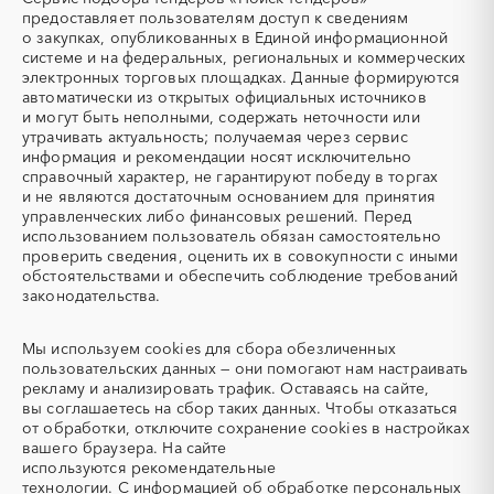
(Теплоэлектронагреватель)
депарафинизации скважин)
Московская область
Мурманская область
предоставляет пользователям доступ к сведениям
о закупках, опубликованных в Единой информационной
УКПГ
ЯТЭК
Ненецкий AО
Нижегородская область
системе и на федеральных, региональных и коммерческих
Аварийные работы
Авиаперевозка
Новгородская область
Новосибирская область
электронных торговых площадках. Данные формируются
автоматически из открытых официальных источников
Авиационные работы
Авиационные работы
Омская область
Оренбургская область
и могут быть неполными, содержать неточности или
вертолетами
Орловская область
Пензенская область
утрачивать актуальность; получаемая через сервис
Автобус
Автовозы
информация и рекомендации носят исключительно
Пермский край
Приморский край
Автогрейдер
Автозапчасти
справочный характер, не гарантируют победу в торгах
Псковская область
Ростовская область
и не являются достаточным основанием для принятия
Автоматизация
Автомобили
Рязанская область
Самарская область
управленческих либо финансовых решений. Перед
Автомобильные весы
Авторский надзор
использованием пользователь обязан самостоятельно
Санкт-Петербург
Саратовская область
проверить сведения, оценить их в совокупности с иными
Автотранспорт
Автоцистерны пожарные
Сахалинская область
Свердловская область
обстоятельствами и обеспечить соблюдение требований
Адсорбенты
Азот
законодательства.
Севастополь
Северная Осетия - Алания
Азотные компрессоры
Азотные станции
Смоленская область
Ставропольский край
Акварель
Аквариумы
Мы используем
cookies
для сбора обезличенных
Тамбовская область
Татарстан
пользовательских данных — они помогают нам настраивать
Аккумуляторы
Алкогольная продукция
Тверская область
Томская область
рекламу и анализировать трафик. Оставаясь на сайте,
Алмазное бурение
Алмазная резка
вы соглашаетесь на сбор таких данных. Чтобы отказаться
Тульская область
Тыва
от обработки, отключите сохранение cookies в настройках
Алюминиевые
Алюминиевые профили
Тюменская область
Удмуртская республика
вашего браузера. На сайте
конструкции
используются
рекомендательные
Ульяновская область
Хабаровский край
Алюминий
Аммоний
технологии.
С информацией об обработке персональных