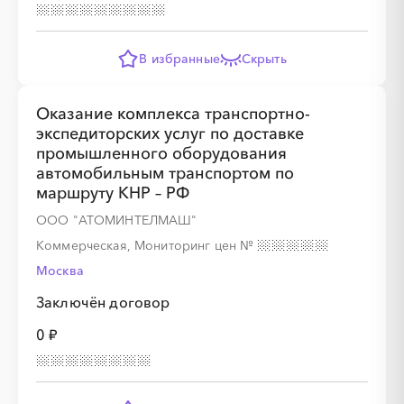
░
░
░
░
░
В избранные
Скрыть
░
░
░
░
░
░
░
░
░
░
░
░
░
░
░
Оказание комплекса транспортно-
экспедиторских услуг по доставке
промышленного оборудования
░
░
░
░
░
автомобильным транспортом по
маршруту КНР – РФ
░
░
░
░
░
░
░
░
░
ООО "АТОМИНТЕЛМАШ"
Коммерческая, Мониторинг цен
№
Москва
Заключён договор
0 ₽