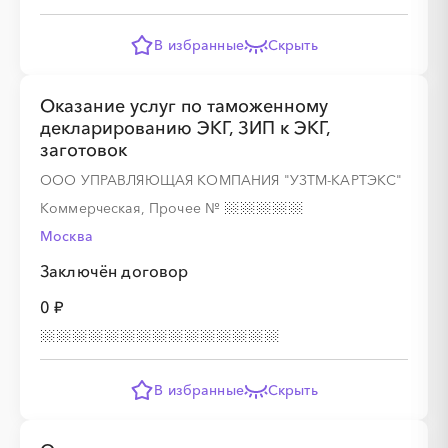
В избранные
Скрыть
░
░
░
░
░
Оказание услуг по таможенному
декларированию ЭКГ, ЗИП к ЭКГ,
заготовок
░
░
░
░
░
░
░
░
░
░
░
░
░
░
░
ООО УПРАВЛЯЮЩАЯ КОМПАНИЯ "УЗТМ-КАРТЭКС"
Коммерческая, Прочее
№
Москва
░
░
░
░
░
Заключён договор
0 ₽
░
░
░
░
░
░
░
░
░
░
░
░
░
░
░
В избранные
Скрыть
░
░
░
░
░