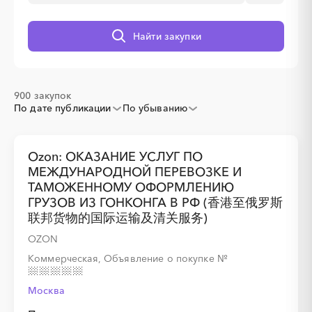
Найти закупки
░
░
░
░
░
░
░
░
░
░
░
░
░
░
░
900 закупок
░
░
░
░
░
По дате публикации
По убыванию
░
░
░
░
░
░
░
░
░
Ozon: ОКАЗАНИЕ УСЛУГ ПО
МЕЖДУНАРОДНОЙ ПЕРЕВОЗКЕ И
ТАМОЖЕННОМУ ОФОРМЛЕНИЮ
░
░
░
░
░
ГРУЗОВ ИЗ ГОНКОНГА В РФ (香港至俄罗斯
联邦货物的国际运输及清关服务)
░
░
░
░
░
░
░
░
░
OZON
Коммерческая, Объявление о покупке
№
Москва
░
░
░
░
░