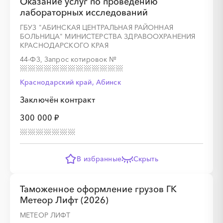
Оказание услуг по проведению
лабораторных исследований
ГБУЗ "АБИНСКАЯ ЦЕНТРАЛЬНАЯ РАЙОННАЯ
░
░
░
░
░
░
░
░
░
░
░
░
░
░
░
БОЛЬНИЦА" МИНИСТЕРСТВА ЗДРАВООХРАНЕНИЯ
КРАСНОДАРСКОГО КРАЯ
44-ФЗ, Запрос котировок
№
Краснодарский край, Абинск
░
░
░
░
░
Заключён контракт
300 000 ₽
░
░
░
░
░
░
░
░
░
░
░
░
░
░
░
В избранные
Скрыть
░
░
░
░
░
Таможенное оформление грузов ГК
Метеор Лифт (2026)
░
░
░
░
░
░
░
░
░
МЕТЕОР ЛИФТ