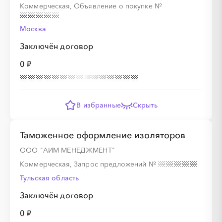
Коммерческая, Объявление о покупке
№
Москва
░
░
░
░
░
Заключён договор
0 ₽
░
░
░
░
░
░
░
░
В избранные
Скрыть
Таможенное оформление изоляторов
░
░
░
░
░
░
░
░
░
░
ООО "АИМ МЕНЕДЖМЕНТ"
Коммерческая, Запрос предложений
№
░
░
░
Тульская область
░
░
░
░
░
░
░
░
░
░
░
░
Заключён договор
0 ₽