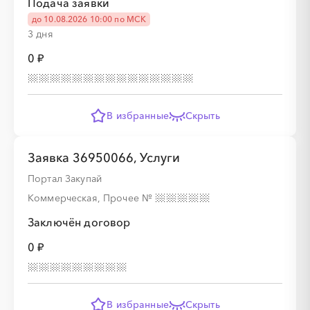
Подача заявки
░
░
░
░
░
░
░
░
░
до 10.08.2026 10:00 по МСК
3 дня
0 ₽
░
░
░
░
░
░
░
░
░
░
░
░
░
В избранные
Скрыть
░
░
░
░
░
░
░
Заявка 36950066, Услуги
Портал Закупай
Коммерческая, Прочее
№
Заключён договор
░
░
░
░
░
0 ₽
░
░
░
░
░
░
░
░
░
░
░
░
░
░
░
В избранные
Скрыть