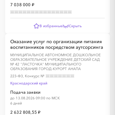
7 038 000 ₽
░
░
░
░
░
░
░
░
░
░
░
░
░
░
░
В избранные
Скрыть
Оказание услуг по организации питания
воспитанников посредством аутсорсинга
░
░
░
░
░
░
░
░
░
░
░
░
░
МУНИЦИПАЛЬНОЕ АВТОНОМНОЕ ДОШКОЛЬНОЕ
ОБРАЗОВАТЕЛЬНОЕ УЧРЕЖДЕНИЕ ДЕТСКИЙ САД
№ 42 "ЛАСТОЧКА" МУНИЦИПАЛЬНОГО
ОБРАЗОВАНИЯ ГОРОД-КУРОРТ АНАПА
░
░
░
░
░
░
░
░
223-ФЗ, Конкурс
№
Краснодарский край
Подача заявки
до 13.08.2026 09:00 по МСК
6 дней
░
░
░
░
░
░
░
░
░
░
░
░
░
2 632 808,55 ₽