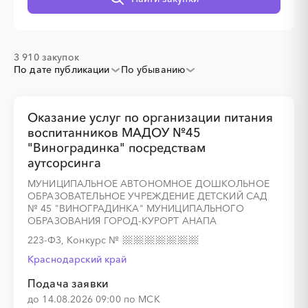
░
░
░
░
░
░
░
░
░
3 910 закупок
По дате публикации
По убыванию
Оказание услуг по организации питания
воспитанников МАДОУ №45
░
░
░
░
░
░
░
"Виноградинка" посредствам
аутсорсинга
МУНИЦИПАЛЬНОЕ АВТОНОМНОЕ ДОШКОЛЬНОЕ
░
░
░
░
░
░
░
░
░
░
░
░
░
░
░
ОБРАЗОВАТЕЛЬНОЕ УЧРЕЖДЕНИЕ ДЕТСКИЙ САД
№ 45 "ВИНОГРАДИНКА" МУНИЦИПАЛЬНОГО
ОБРАЗОВАНИЯ ГОРОД-КУРОРТ АНАПА
223-ФЗ, Конкурс
№
Краснодарский край
░
░
░
░
░
Подача заявки
до 14.08.2026 09:00 по МСК