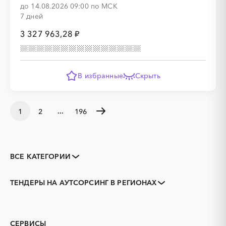
до 14.08.2026 09:00 по МСК
7 дней
3 327 963,28 ₽
В избранные
Скрыть
...
1
2
196
ВСЕ КАТЕГОРИИ
Закупки коммерческих
Закупки малого объема
организаций
ТЕНДЕРЫ НА АУТСОРСИНГ В РЕГИОНАХ
Тендеры заводов
1С
Адыгея
Алтай
3D печать
B2B
Алтайский край
Амурская область
GPON
IT
Архангельская область
Астраханская область
СЕРВИСЫ