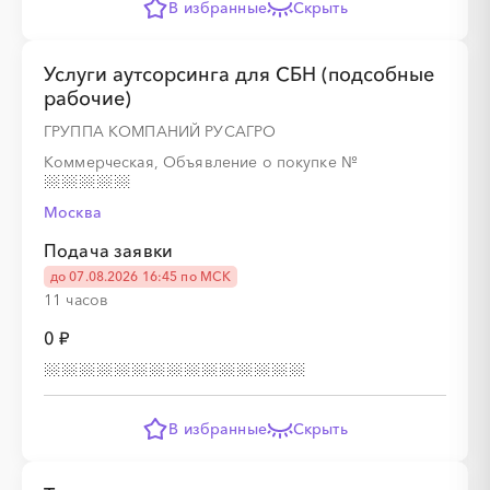
В избранные
Скрыть
░
░
░
░
░
░
░
░
░
░
░
░
░
░
░
Услуги аутсорсинга для СБН (подсобные
рабочие)
ГРУППА КОМПАНИЙ РУСАГРО
Коммерческая, Объявление о покупке
№
Москва
Подача заявки
до 07.08.2026 16:45 по МСК
11 часов
0 ₽
В избранные
Скрыть