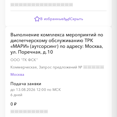
В избранные
Скрыть
░
░
░
░
░
Выполнение комплекса мероприятий по
диспетчерскому обслуживанию ТРК
░
░
░
░
░
░
░
░
░
░
░
░
░
░
░
«МАРИ» (аутсорсинг) по адресу: Москва,
ул. Поречная, д.10
ООО "ГК ФСК"
Коммерческая, Запрос предложений
№
░
░
░
░
░
░
░
░
░
Москва
Подача заявки
до 13.08.2026 12:00 по МСК
6 дней
░
░
░
░
░
░
░
░
░
░
░
░
░
░
░
0 ₽