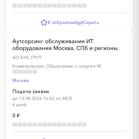
░
░
░
░
░
░
░
░
░
░
░
В избранные
Скрыть
Аутсорсинг обслуживания ИТ
оборудования Москва, СПб и регионы.
АО БНС ГРУП
░
░
░
░
░
░
░
Коммерческая, Объявление о покупке
№
Москва
░
░
░
░
░
░
░
░
░
Подача заявки
до 13.08.2026 16:42 по МСК
6 дней
0 ₽
░
░
░
░
░
░
░