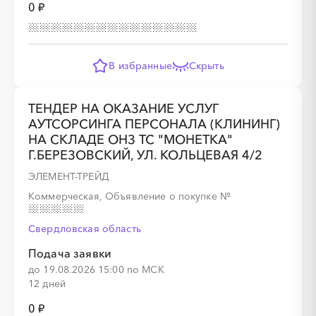
0 ₽
░
░
░
░
░
░
░
░
░
░
░
░
░
░
░
В избранные
Скрыть
░
░
░
░
░
░
░
ТЕНДЕР НА ОКАЗАНИЕ УСЛУГ
АУТСОРСИНГА ПЕРСОНАЛА (КЛИНИНГ)
НА СКЛАДЕ ОНЗ ТС "МОНЕТКА"
Г.БЕРЕЗОВСКИЙ, УЛ. КОЛЬЦЕВАЯ 4/2
░
░
░
░
░
░
░
░
░
░
░
░
░
░
░
ЭЛЕМЕНТ-ТРЕЙД
Коммерческая, Объявление о покупке
№
Свердловская область
░
░
░
░
░
Подача заявки
до 19.08.2026 15:00 по МСК
12 дней
░
░
░
░
░
░
░
░
░
░
░
░
░
░
░
0 ₽