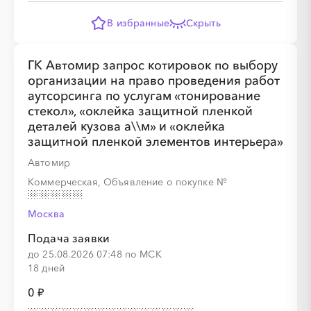
В избранные
Скрыть
░
░
░
░
░
░
░
░
░
░
░
░
░
ГК Автомир запрос котировок по выбору
организации на право проведения работ
аутсорсинга по услугам «тонирование
░
░
░
░
░
░
░
стекол», «оклейка защитной пленкой
деталей кузова а\\м» и «оклейка
защитной пленкой элементов интерьера»
Автомир
░
░
░
░
░
░
░
Коммерческая, Объявление о покупке
№
Москва
░
░
░
░
░
░
░
░
░
░
░
░
░
░
░
Подача заявки
до 25.08.2026 07:48 по МСК
18 дней
0 ₽
░
░
░
░
░