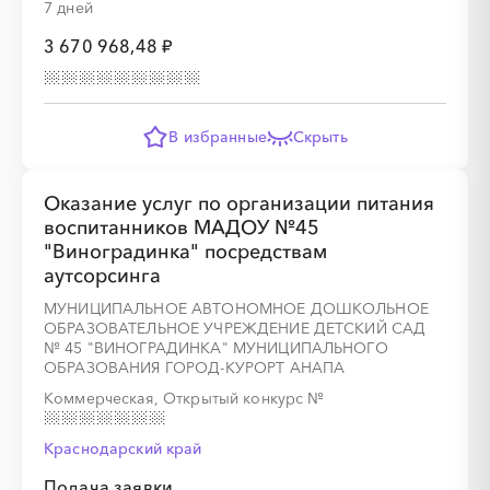
7 дней
░
░
░
░
░
░
░
░
░
░
░
░
░
░
░
3 670 968,48 ₽
В избранные
Скрыть
░
░
░
░
░
Оказание услуг по организации питания
воспитанников МАДОУ №45
"Виноградинка" посредствам
░
░
░
░
░
░
░
░
░
░
░
░
░
░
░
аутсорсинга
МУНИЦИПАЛЬНОЕ АВТОНОМНОЕ ДОШКОЛЬНОЕ
ОБРАЗОВАТЕЛЬНОЕ УЧРЕЖДЕНИЕ ДЕТСКИЙ САД
№ 45 "ВИНОГРАДИНКА" МУНИЦИПАЛЬНОГО
ОБРАЗОВАНИЯ ГОРОД-КУРОРТ АНАПА
░
░
░
░
░
Коммерческая, Открытый конкурс
№
Краснодарский край
░
░
░
░
░
░
░
░
░
Подача заявки