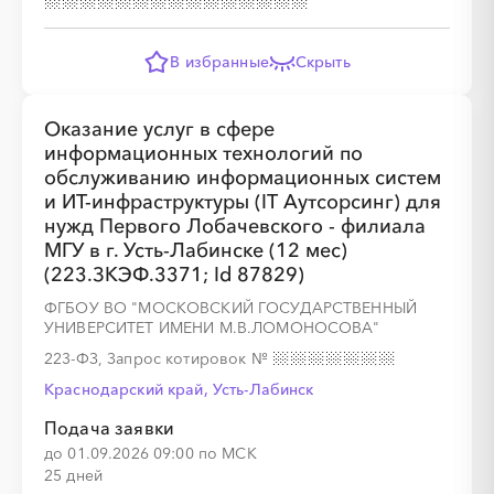
В избранные
Скрыть
░
░
░
░
░
░
░
░
░
Оказание услуг в сфере
информационных технологий по
обслуживанию информационных систем
и ИТ-инфраструктуры (IT Аутсорсинг) для
░
░
░
░
░
░
░
нужд Первого Лобачевского - филиала
МГУ в г. Усть-Лабинске (12 мес)
(223.ЗКЭФ.3371; Id 87829)
ФГБОУ ВО "МОСКОВСКИЙ ГОСУДАРСТВЕННЫЙ
░
░
░
░
░
░
░
░
░
УНИВЕРСИТЕТ ИМЕНИ М.В.ЛОМОНОСОВА"
223-ФЗ, Запрос котировок
№
Краснодарский край, Усть-Лабинск
Подача заявки
до 01.09.2026 09:00 по МСК
░
░
░
░
░
░
░
25 дней