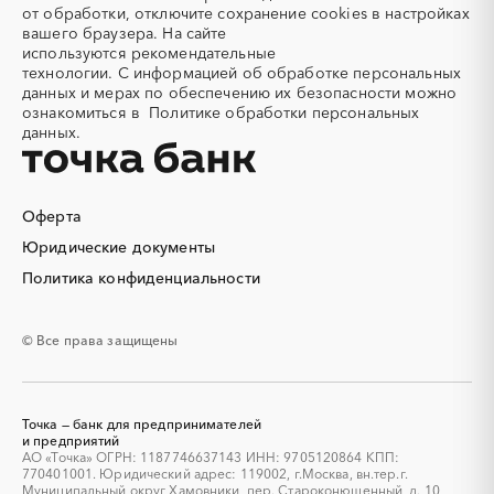
Тульская область
Тыва
Алмазное бурение
Алмазная резка
от обработки, отключите сохранение cookies в настройках
Тюменская область
Удмуртская республика
вашего браузера. На сайте
Алюминиевые
Алюминиевые профили
используются
рекомендательные
конструкции
Ульяновская область
Хабаровский край
технологии.
С информацией об обработке персональных
Алюминий
Аммоний
Хакасия
Ханты-Мансийский
данных и мерах по обеспечению их безопасности можно
Автономный округ - Югра
ознакомиться в
Политике обработки персональных
Ангар
Антенны
данных.
Челябинская область
Чеченская республика
Антискалант
Антрацит
Чувашская республика
Чукотский AО
Аппараты воздушного
Аргон
охлаждения
Саха (Якутия)
Ямало-Ненецкий AО
Оферта
Аренда автобусов
Аренда автомобилей
Ярославская область
Юридические документы
Аренда погрузчика
Аренда помещений
Аренда спецтехники с
Арматурная сетка
Политика конфиденциальности
экипажем
Арматурные каркасы для
Арфы
© Все права защищены
свай
Архитектурная подсветка
Асфальт
Асфальтирование дорог
Аттракционы
Точка — банк для предпринимателей
Аудиоролики
Аудиторские услуги
и предприятий
АО «Точка» ОГРН: 1187746637143 ИНН: 9705120864 КПП:
Аутсорсинг персонала
Аутстаффинг
770401001. Юридический адрес: 119002, г.Москва, вн.тер.г.
Базы данных
Баннеры
Муниципальный округ Хамовники, пер. Староконюшенный, д. 10