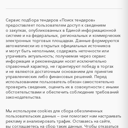
Ленинградская область
Липецкая область
кабельные системы)
Магаданская область
Марий Эл
СКУД
СОЖ (смазочно-
охлаждающие жидкости)
Мордовия
Москва
Сервис подбора тендеров «Поиск тендеров»
ТЭН
УДС (установки
Московская область
Мурманская область
предоставляет пользователям доступ к сведениям
(Теплоэлектронагреватель)
депарафинизации скважин)
о закупках, опубликованных в Единой информационной
Ненецкий AО
Нижегородская область
системе и на федеральных, региональных и коммерческих
УКПГ
ЯТЭК
Новгородская область
Новосибирская область
электронных торговых площадках. Данные формируются
Аварийные работы
Авиаперевозка
автоматически из открытых официальных источников
Омская область
Оренбургская область
Авиационные работы
Авиационные работы
и могут быть неполными, содержать неточности или
Орловская область
Пензенская область
вертолетами
утрачивать актуальность; получаемая через сервис
информация и рекомендации носят исключительно
Пермский край
Приморский край
Автобус
Автовозы
справочный характер, не гарантируют победу в торгах
Псковская область
Ростовская область
Автогрейдер
Автозапчасти
и не являются достаточным основанием для принятия
Рязанская область
Самарская область
управленческих либо финансовых решений. Перед
Автоматизация
Автомобили
использованием пользователь обязан самостоятельно
Санкт-Петербург
Саратовская область
Автомобильные весы
Авторский надзор
проверить сведения, оценить их в совокупности с иными
Сахалинская область
Свердловская область
обстоятельствами и обеспечить соблюдение требований
Автотранспорт
Автоцистерны пожарные
законодательства.
Севастополь
Северная Осетия - Алания
Адсорбенты
Азот
Смоленская область
Ставропольский край
Азотные компрессоры
Азотные станции
Мы используем
cookies
для сбора обезличенных
Тамбовская область
Татарстан
Акварель
Аквариумы
пользовательских данных — они помогают нам настраивать
Тверская область
Томская область
рекламу и анализировать трафик. Оставаясь на сайте,
Аккумуляторы
Алкогольная продукция
вы соглашаетесь на сбор таких данных. Чтобы отказаться