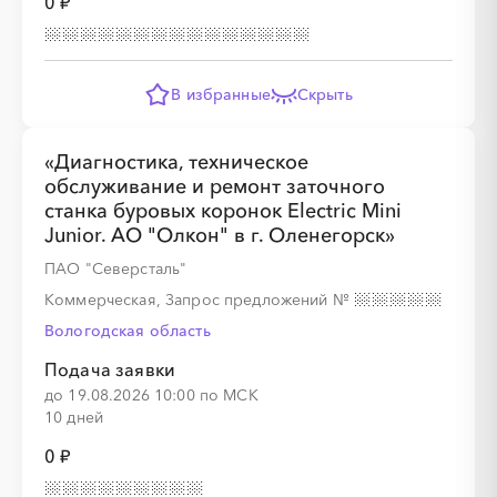
0 ₽
░
░
░
░
░
░
░
░
░
В избранные
Скрыть
«Диагностика, техническое
░
░
░
░
░
░
░
░
░
░
░
░
░
░
░
обслуживание и ремонт заточного
станка буровых коронок Electric Mini
Junior. АО "Олкон" в г. Оленегорск»
ПАО "Северсталь"
Коммерческая, Запрос предложений
№
░
░
░
░
Вологодская область
Подача заявки
до 19.08.2026 10:00 по МСК
░
░
░
░
░
10 дней
0 ₽