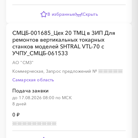
░
░
░
░
░
В избранные
Скрыть
СМЦБ-001685_Цех 20 ТМЦ в ЗИП Для
░
░
░
░
░
░
░
░
ремонтов вертикальных токарных
станков моделей SHTRAL VTL-70 с
УЧПУ_СМЦБ-061533
АО "СМЗ"
░
░
░
░
░
Коммерческая, Запрос предложений
№
Самарская область
Подача заявки
░
░
░
░
░
░
░
░
░
░
░
░
░
░
░
до 17.08.2026 08:00 по МСК
8 дней
0 ₽
░
░
░
░
░
░
░
░
░
░