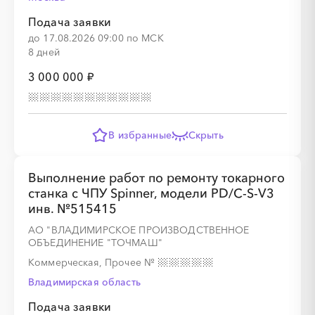
░
░
░
░
░
░
░
░
░
░
░
░
░
░
░
Подача заявки
до 17.08.2026 09:00 по МСК
8 дней
3 000 000 ₽
░
░
░
░
░
В избранные
Скрыть
░
░
░
░
░
░
░
░
░
Выполнение работ по ремонту токарного
станка с ЧПУ Spinner, модели PD/C-S-V3
инв. №515415
АО "ВЛАДИМИРСКОЕ ПРОИЗВОДСТВЕННОЕ
░
░
░
░
░
ОБЪЕДИНЕНИЕ "ТОЧМАШ"
Коммерческая, Прочее
№
Владимирская область
░
░
░
░
░
░
░
░
░
Подача заявки