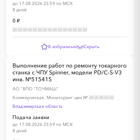
до 17.08.2026 23:59 по МСК
8 дней
0 ₽
░
░
░
░
░
В избранные
Скрыть
░
░
░
░
░
░
░
░
Выполнение работ по ремонту токарного
станка с ЧПУ Spinner, модели PD/C-S-V3
инв. №515415
АО "ВПО "ТОЧМАШ"
Коммерческая, Мониторинг цен
№
Владимирская область
░
░
░
░
░
░
░
░
░
░
Подача заявки
до 17.08.2026 23:59 по МСК
8 дней
░
░
░
░
░
░
░
░
░
░
░
░
░
░
░