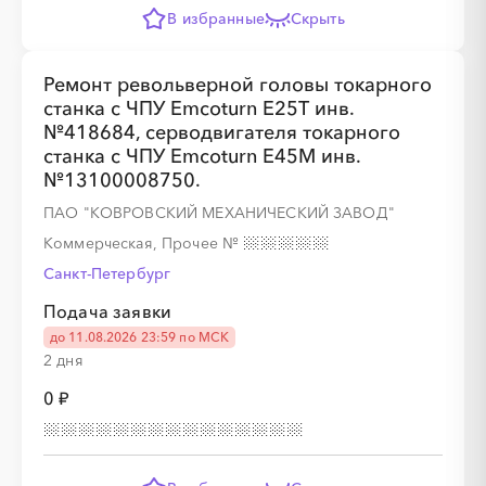
В избранные
Скрыть
░
░
░
░
░
░
░
░
░
░
░
░
░
░
░
Ремонт револьверной головы токарного
станка с ЧПУ Emcoturn E25T инв.
№418684, серводвигателя токарного
станка с ЧПУ Emcoturn E45M инв.
№13100008750.
ПАО "КОВРОВСКИЙ МЕХАНИЧЕСКИЙ ЗАВОД"
Коммерческая, Прочее
№
Санкт-Петербург
Подача заявки
до 11.08.2026 23:59 по МСК
2 дня
0 ₽