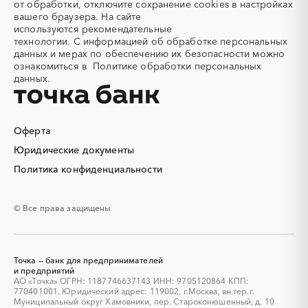
Алмазное бурение
Алмазная резка
от обработки, отключите сохранение cookies в настройках
Тюменская область
Удмуртская республика
вашего браузера. На сайте
Алюминиевые
Алюминиевые профили
используются
рекомендательные
конструкции
Ульяновская область
Хабаровский край
технологии.
С информацией об обработке персональных
Алюминий
Аммоний
Хакасия
Ханты-Мансийский
данных и мерах по обеспечению их безопасности можно
Автономный округ - Югра
ознакомиться в
Политике обработки персональных
Ангар
Антенны
данных.
Челябинская область
Чеченская республика
Антискалант
Антрацит
Чувашская республика
Чукотский AО
Аппараты воздушного
Аргон
охлаждения
Саха (Якутия)
Ямало-Ненецкий AО
Оферта
Аренда автобусов
Аренда автомобилей
Ярославская область
Юридические документы
Аренда погрузчика
Аренда помещений
Аренда спецтехники с
Арматурная сетка
Политика конфиденциальности
экипажем
Арматурные каркасы для
Арфы
© Все права защищены
свай
Архитектурная подсветка
Асфальт
Асфальтирование дорог
Аттракционы
Точка — банк для предпринимателей
Аудиоролики
Аудиторские услуги
и предприятий
АО «Точка» ОГРН: 1187746637143 ИНН: 9705120864 КПП:
Аутсорсинг
Аутсорсинг персонала
770401001. Юридический адрес: 119002, г.Москва, вн.тер.г.
Аутстаффинг
Базы данных
Муниципальный округ Хамовники, пер. Староконюшенный, д. 10