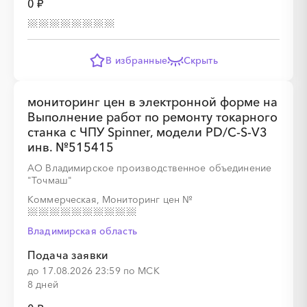
0 ₽
В избранные
Скрыть
░
░
░
░
░
мониторинг цен в электронной форме на
Выполнение работ по ремонту токарного
станка с ЧПУ Spinner, модели PD/C-S-V3
░
░
░
░
░
░
░
░
░
░
░
░
░
░
░
инв. №515415
АО Владимирское производственное объединение
"Точмаш"
Коммерческая, Мониторинг цен
№
Владимирская область
░
░
░
░
░
░
░
░
░
░
Подача заявки
до 17.08.2026 23:59 по МСК
8 дней
░
░
░
░
░
░
░
░
░
░
░
░
░
░
░