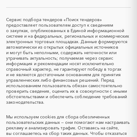
Ленинградская область
Липецкая область
кабельные системы)
Магаданская область
Марий Эл
СКУД
СОЖ (смазочно-
охлаждающие жидкости)
Мордовия
Москва
Сервис подбора тендеров «Поиск тендеров»
ТЭН
УДС (установки
Московская область
Мурманская область
предоставляет пользователям доступ к сведениям
(Теплоэлектронагреватель)
депарафинизации скважин)
о закупках, опубликованных в Единой информационной
Ненецкий AО
Нижегородская область
системе и на федеральных, региональных и коммерческих
УКПГ
ЯТЭК
Новгородская область
Новосибирская область
электронных торговых площадках. Данные формируются
Аварийные работы
Авиаперевозка
автоматически из открытых официальных источников
Омская область
Оренбургская область
Авиационные работы
Авиационные работы
и могут быть неполными, содержать неточности или
Орловская область
Пензенская область
вертолетами
утрачивать актуальность; получаемая через сервис
информация и рекомендации носят исключительно
Пермский край
Приморский край
Автобус
Автовозы
справочный характер, не гарантируют победу в торгах
Псковская область
Ростовская область
Автогрейдер
Автозапчасти
и не являются достаточным основанием для принятия
Рязанская область
Самарская область
управленческих либо финансовых решений. Перед
Автоматизация
Автомобили
использованием пользователь обязан самостоятельно
Санкт-Петербург
Саратовская область
Автомобильные весы
Авторский надзор
проверить сведения, оценить их в совокупности с иными
Сахалинская область
Свердловская область
обстоятельствами и обеспечить соблюдение требований
Автотранспорт
Автоцистерны пожарные
законодательства.
Севастополь
Северная Осетия - Алания
Адсорбенты
Азот
Смоленская область
Ставропольский край
Азотные компрессоры
Азотные станции
Мы используем
cookies
для сбора обезличенных
Тамбовская область
Татарстан
Акварель
Аквариумы
пользовательских данных — они помогают нам настраивать
Тверская область
Томская область
рекламу и анализировать трафик. Оставаясь на сайте,
Аккумуляторы
Алкогольная продукция
вы соглашаетесь на сбор таких данных. Чтобы отказаться
Тульская область
Тыва