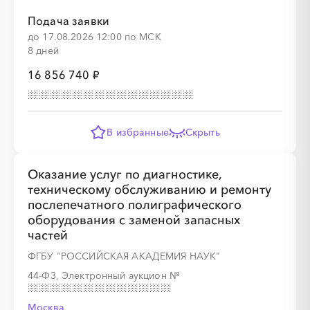
Подача заявки
░
░
░
░
░
░
░
░
░
░
░
░
░
░
░
до 17.08.2026 12:00 по МСК
8 дней
16 856 740 ₽
░
░
░
░
░
В избранные
Скрыть
░
░
░
░
░
░
░
░
Оказание услуг по диагностике,
техническому обслуживанию и ремонту
послепечатного полиграфического
оборудования с заменой запасных
частей
ФГБУ "РОССИЙСКАЯ АКАДЕМИЯ НАУК"
░
░
░
░
░
░
░
░
░
░
44-ФЗ, Электронный аукцион
№
Москва