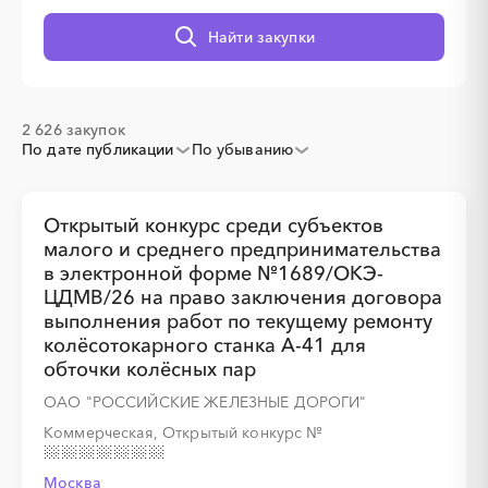
Найти закупки
░
░
░
░
░
░
░
░
░
░
░
░
░
░
░
2 626 закупок
По дате публикации
По убыванию
Открытый конкурс среди субъектов
░
░
░
░
░
░
░
░
░
░
░
░
░
малого и среднего предпринимательства
в электронной форме №1689/ОКЭ-
ЦДМВ/26 на право заключения договора
выполнения работ по текущему ремонту
░
░
░
░
░
░
░
░
░
░
░
колёсотокарного станка А-41 для
обточки колёсных пар
ОАО "РОССИЙСКИЕ ЖЕЛЕЗНЫЕ ДОРОГИ"
Коммерческая, Открытый конкурс
№
░
░
░
░
░
Москва