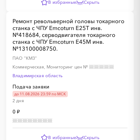
В избранные
Скрыть
Ремонт револьверной головы токарного
░
░
░
░
░
░
░
░
░
░
░
░
░
░
░
станка с ЧПУ Emcoturn E25T инв.
№418684, серводвигателя токарного
станка с ЧПУ Emcoturn E45M инв.
№13100008750.
ПАО "КМЗ"
Коммерческая, Мониторинг цен
№
Владимирская область
░
░
░
░
░
░
░
Подача заявки
до 11.08.2026 23:59 по МСК
2 дня
░
░
░
░
░
░
░
░
░
░
░
░
░
░
░
0 ₽
В избранные
Скрыть