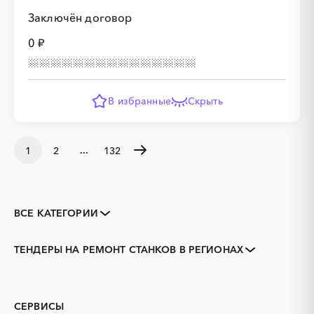
Заключён договор
0 ₽
В избранные
Скрыть
...
1
2
132
ВСЕ КАТЕГОРИИ
Закупки коммерческих
Закупки малого объема
организаций
ТЕНДЕРЫ НА РЕМОНТ СТАНКОВ В РЕГИОНАХ
Тендеры заводов
1С
Адыгея
Алтай
3D печать
B2B
Алтайский край
Амурская область
GPON
IT
Архангельская область
Астраханская область
СЕРВИСЫ
PR
Erp-системы