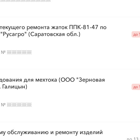
 текущего ремонта жаток ППК-81-47 по
 "Русагро" (Саратовская обл.)
до 
е
№
дования для мехтока (ООО "Зерновая
. Галицын)
до 
е
№
ому обслуживанию и ремонту изделий
до 13