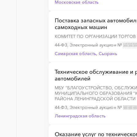
Московская область
░
░
░
░
░
Поставка запасных автомобил
самоходных машин
КОМИТЕТ ПО ОРГАНИЗАЦИИ ТОРГОВ
░
░
░
░
░
░
░
░
░
░
░
░
░
44-ФЗ, Электронный аукцион
№
Самарская область, Сызрань
░
░
░
░
░
░
░
░
░
░
░
░
░
Техническое обслуживание и 
автомобилей
МБУ "БЛАГОУСТРОЙСТВО, ОБСЛУЖИ
МУНИЦИПАЛЬНОГО ОБРАЗОВАНИЯ "
░
░
░
░
░
РАЙОНА ЛЕНИНГРАДСКОЙ ОБЛАСТИ
44-ФЗ, Электронный аукцион
№
Ленинградская область
Оказание услуг по техническ