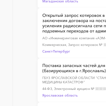
Магаданская область
Открытый запрос котировок в
░
░
░
░
░
░
░
░
░
░
░
░
░
заключения договора на пост
усиления радиосигнала сети 
подземных переходов от адми
АО «Инжиниринговая компания «АЭМ-
░
░
░
░
░
░
░
░
░
░
░
░
░
Коммерческая, Запрос котировок
№
Санкт-Петербург
░
░
░
░
░
░
░
░
░
░
░
░
░
Поставка запасных частей для
(базирующихся в г.Ярославль)
ГБУЗ ЯРОСЛАВСКОЙ ОБЛАСТИ "СТА
░
░
░
░
░
МЕДИЦИНЫ КАТАСТРОФ"
44-ФЗ, Электронный аукцион
№
Ярославская область
░
░
░
░
░
░
░
░
░
░
░
░
░