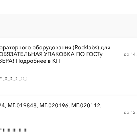
░
░
░
░
░
░
░
░
░
░
░
░
░
░
░
ораторного оборудования (Rocklabs) для
░
░
░
░
░
░
░
░
░
░
░
░
░
. ОБЯЗАТЕЛЬНАЯ УПАКОВКА ПО ГОСТу
до 14
ЕРА! Подробнее в КП
░
░
░
░
░
░
░
░
░
░
░
░
░
№
░
░
░
░
░
░
░
░
4, МГ-019848, МГ-020196, МГ-020112,
░
░
░
░
░
░
░
до 12
░
░
░
░
░
░
░
░
░
░
░
░
░
░
░
№