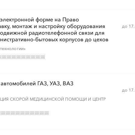
░
░
░
░
░
░
░
░
░
░
 электронной форме на Право
авку, монтаж и настройку оборудования
до 17
подвижной радиотелефонной связи для
нистративно-бытовых корпусов до цехов
░
░
░
░
░
░
░
░
░
░
░
░
░
░
░
технологии»
░
░
░
░
░
░
░
░
░
░
░
 автомобилей ГАЗ, УАЗ, ВАЗ
до 17
НЦИЯ СКОРОЙ МЕДИЦИНСКОЙ ПОМОЩИ И ЦЕНТР
░
░
░
░
░
░
░
░
░
░
░
░
░
░
░
░
░
░
░
░
░
░
░
░
░
░
░
░