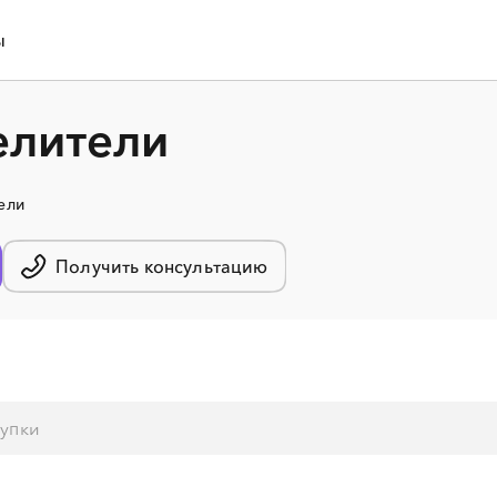
ы
елители
ели
Получить консультацию
░
░
░
░
░
░
░
░
░
░
░
░
░
░
░
░
░
░