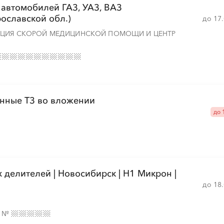
 автомобилей ГАЗ, УАЗ, ВАЗ
ославской обл.)
до 17
░
░
░
░
░
░
░
░
НЦИЯ СКОРОЙ МЕДИЦИНСКОЙ ПОМОЩИ И ЦЕНТР
░
░
░
░
░
░
░
░
░
░
░
░
░
░
░
░
░
░
░
░
░
░
онные ТЗ во вложении
до 
░
░
░
░
░
░
░
░
░
░
░
░
░
░
░
░
░
░
░
░
░
░
░
░
░
░
░
░
делителей | Новосибирск | Н1 Микрон |
до 18
е
№
░
░
░
░
░
░
░
░
░