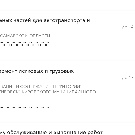
ьных частей для автотранспорта и
до 14
░
░
░
░
░
░
░
░
 САМАРСКОЙ ОБЛАСТИ
░
░
░
░
░
░
░
░
░
░
░
░
░
░
░
░
░
░
ремонт легковых и грузовых
до 17
░
░
░
░
░
░
░
░
░
░
░
░
░
░
░
ВАНИЕ И СОДЕРЖАНИЕ ТЕРРИТОРИИ"
КИРОВСК" КИРОВСКОГО МУНИЦИПАЛЬНОГО
ому обслуживанию и выполнение работ