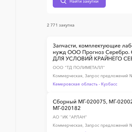
Найти закупки
2 771 закупка
░
░
░
░
░
░
░
░
░
░
Запчасти, комплектующие лаб
нужд ООО Прогноз Серебро
░
░
░
░
░
░
░
░
░
░
░
░
░
ДЛЯ УСЛОВИЙ КРАЙНЕГО СЕВ
ООО "ТД ПОЛИМЕТАЛЛ"
Коммерческая, Запрос предложений
░
░
░
░
░
░
░
░
░
░
░
░
░
Кемеровская область - Кузбасс
Сборный МГ-020075, МГ-02002
░
░
░
░
МГ-020182
АО "ИК "АРЛАН"
Коммерческая, Запрос предложений
░
░
░
░
░