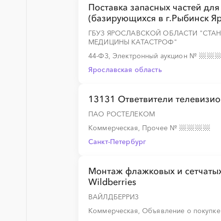
Поставка запасных частей для
(базирующихся в г.Рыбинск Яр
ГБУЗ ЯРОСЛАВСКОЙ ОБЛАСТИ "СТА
МЕДИЦИНЫ КАТАСТРОФ"
░
░
░
░
░
44-ФЗ, Электронный аукцион
№
Ярославская область
░
░
░
░
░
13131 Ответвители телевизи
ПАО РОСТЕЛЕКОМ
Коммерческая, Прочее
№
░
░
░
░
░
░
░
░
░
░
░
░
░
Санкт-Петербург
Монтаж флажковых и сетчатых 
Wildberries
░
░
░
░
░
░
░
░
░
░
ВАЙЛДБЕРРИЗ
Коммерческая, Объявление о покупк