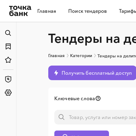
Главная
Поиск тендеров
Тариф
Тендеры на д
Главная
Категории
Тендеры на делит
Получить бесплатный доступ
Ключевые слова
░
░
░
░
░
░
░
░
░
░