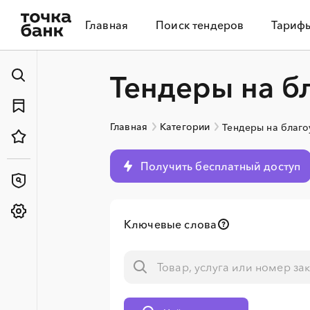
Главная
Поиск тендеров
Тариф
Тендеры на б
Главная
Категории
Тендеры на благо
Получить бесплатный доступ
Ключевые слова
░
░
░
░
░
░
░
░
░
░
░
░
░