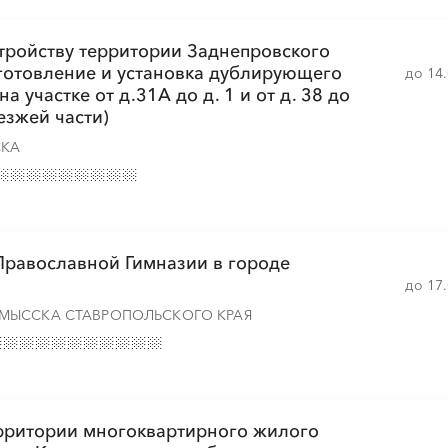
░
░
░
░
░
░
░
тройству территории Заднепровского
готовление и установка дублирующего
до 14
а участке от д.31А до д. 1 и от д. 38 до
░
░
░
░
░
░
░
езжей части)
СКА
Православной Гимназии в городе
до 17
МЫССКА СТАВРОПОЛЬСКОГО КРАЯ
ерритории многоквартирного жилого