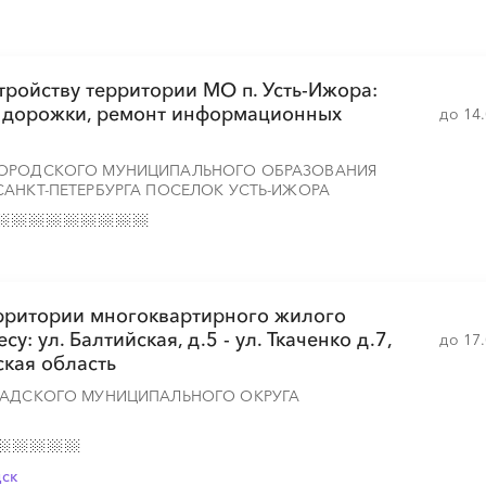
░
░
тройству территории МО п. Усть-Ижора:
 дорожки, ремонт информационных
до 14
░
░
░
░
░
░
░
░
░
░
░
ГОРОДСКОГО МУНИЦИПАЛЬНОГО ОБРАЗОВАНИЯ
АНКТ-ПЕТЕРБУРГА ПОСЕЛОК УСТЬ-ИЖОРА
░
░
░
░
░
░
░
░
░
░
ерритории многоквартирного жилого
░
░
░
░
░
░
░
░
░
: ул. Балтийская, д.5 - ул. Ткаченко д.7,
до 17
ская область
РАДСКОГО МУНИЦИПАЛЬНОГО ОКРУГА
░
░
░
░
░
░
░
░
░
░
░
░
░
дск