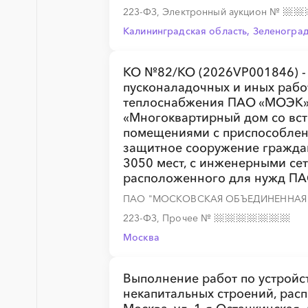
223-ФЗ, Электронный аукцион
№
Калининградская область, Зеленогра
КО №82/КО (2026VP001846) -
░
░
░
░
░
░
░
░
░
░
░
░
░
пусконаладочных и иных рабо
теплоснабжения ПАО «МОЭК» 
«Многоквартирный дом со вс
помещениями с приспособлен
░
░
░
░
░
░
░
защитное сооружение граждан
3050 мест, с инженерными сет
расположенного для нужд П
ПАО "МОСКОВСКАЯ ОБЪЕДИНЕННАЯ 
░
░
░
░
░
░
░
░
░
░
░
░
░
223-ФЗ, Прочее
№
Москва
░
░
░
░
░
░
░
░
░
░
░
░
░
Выполнение работ по устройс
некапитальных строений, расп