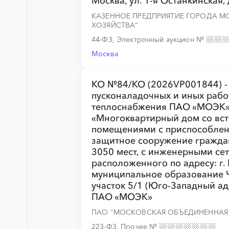
Москва, ул. 1-я Останкинская, 
КАЗЕННОЕ ПРЕДПРИЯТИЕ ГОРОДА 
ХОЗЯЙСТВА"
░
░
░
░
░
░
░
44-ФЗ, Электронный аукцион
№
Москва
КО №84/КО (2026VP001844) -
░
░
░
░
░
░
░
░
░
░
░
░
░
пусконаладочных и иных рабо
теплоснабжения ПАО «МОЭК» 
«Многоквартирный дом со вс
помещениями с приспособлен
░
░
░
░
░
░
░
░
░
░
░
░
░
защитное сооружение граждан
3050 мест, с инженерными сет
расположенного по адресу: г.
муниципальное образование 
участок 5/1 (Юго-Западный ад
ПАО «МОЭК»
░
░
░
░
░
░
░
░
░
░
░
░
░
ПАО "МОСКОВСКАЯ ОБЪЕДИНЕННАЯ 
223-ФЗ, Прочее
№