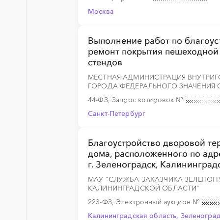
Москва
░
░
░
░
░
░
░
░
░
░
░
░
░
Выполнение работ по благоус
ремонт покрытия пешеходной
стендов
░
░
░
░
░
░
░
░
░
░
░
░
░
МЕСТНАЯ АДМИНИСТРАЦИЯ ВНУТРИ
ГОРОДА ФЕДЕРАЛЬНОГО ЗНАЧЕНИЯ С
44-ФЗ, Запрос котировок
№
Санкт-Петербург
░
░
░
░
░
░
░
░
░
░
░
░
░
Благоустройство дворовой т
дома, расположенного по адресу
░
░
░
░
░
░
░
г. Зеленоградск, Калининград
МАУ "СЛУЖБА ЗАКАЗЧИКА ЗЕЛЕНОГ
КАЛИНИНГРАДСКОЙ ОБЛАСТИ"
223-ФЗ, Электронный аукцион
№
░
░
░
░
░
░
░
░
░
░
░
░
░
Калининградская область, Зеленогра