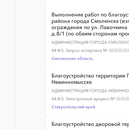
Выполнение работ по благоус
░
░
░
░
░
░
░
░
░
░
░
░
░
района города Смоленска (из
ограждения по ул. Лавочкина н
д.8/1 (по обеим сторонам про
АДМИНИСТРАЦИЯ ГОРОДА СМОЛЕН
░
░
░
░
░
░
░
░
░
░
░
░
░
44-ФЗ, Запрос котировок
№
Смоленская область
Благоустройство территории 
Невинномысске
АДМИНИСТРАЦИЯ ГОРОДА НЕВИННО
44-ФЗ, Электронный аукцион
№
Ставропольский край
Благоустройство дворовой т