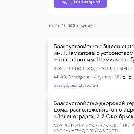
Найти закупки
░
░
░
░
░
░
░
Более 10 000 закупок
Благоустройство общественно
░
░
░
░
░
░
░
им. Р. Гамзатова с устройств
возле ворот им. Шамиля в с. 
КОМИТЕТ ПО ГОСУДАРСТВЕННЫМ ЗА
44-ФЗ, Электронный аукцион
№
░
░
░
░
░
░
░
░
░
░
░
░
░
республика Дагестан
Благоустройство дворовой т
дома, расположенного по адре
г.Зеленоградск, 2-й Октябрьск
МАУ "СЛУЖБА ЗАКАЗЧИКА ЗЕЛЕНОГ
КАЛИНИНГРАДСКОЙ ОБЛАСТИ"
░
░
░
░
░
░
░