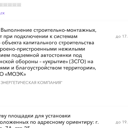
дск
░
░
░
░
░
░
░
░
░
░
░
 Выполнение строительно-монтажных,
т при подключении к системам
до 17
объекта капитального строительства
░
░
░
░
░
░
░
░
троено-пристроенными нежилыми
░
ием подземной автостоянки под
ской обороны – «укрытие» (ЗСГО) на
ями и благоустройством территории»,
АО «МОЭК»
░
░
░
░
░
░
░
░
░
░
░
░
░
ЭНЕРГЕТИЧЕСКАЯ КОМПАНИЯ"
░
░
░
░
░
░
░
тву площадки для установки
оложенных по адресному ориентиру: г.
до 19