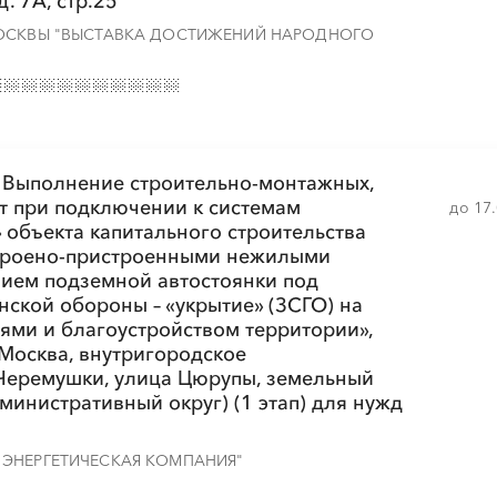
д. 7А, стр.25
░
░
░
░
░
░
░
░
░
МОСКВЫ "ВЫСТАВКА ДОСТИЖЕНИЙ НАРОДНОГО
░
░
░
░
░
░
░
 Выполнение строительно-монтажных,
т при подключении к системам
до 17
объекта капитального строительства
░
░
░
░
░
░
░
троено-пристроенными нежилыми
ием подземной автостоянки под
ской обороны – «укрытие» (ЗСГО) на
ями и благоустройством территории»,
 Москва, внутригородское
░
░
░
░
░
░
░
░
░
░
Черемушки, улица Цюрупы, земельный
министративный округ) (1 этап) для нужд
ЭНЕРГЕТИЧЕСКАЯ КОМПАНИЯ"
░
░
░
░
░
░
░
░