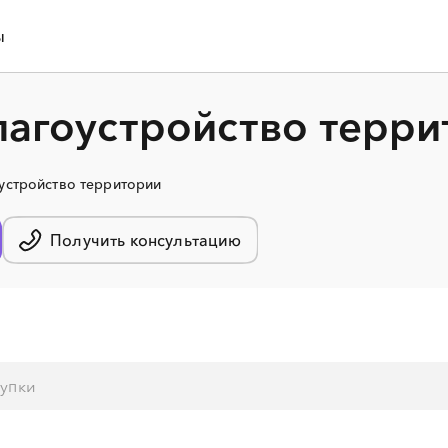
ы
лагоустройство терри
устройство территории
Получить консультацию
░
░
░
░
░
░
░
░
░
░
░
░
░
░
░
░
░
░
░