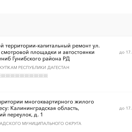
░
░
░
░
░
░
░
░
░
░
░
░
░
░
░
й территории-капитальный ремонт ул.
ом смотровой площадки и автостоянки
до 17
Гуниб Гунибского района РД
░
░
░
░
░
░
░
░
░
░
░
░
░
КУПКАМ РЕСПУБЛИКИ ДАГЕСТАН
░
░
░
░
░
░
░
░
░
░
░
░
░
░
░
ерритории многоквартирного жилого
су: Калининградская область,
до 17
ий переулок, д. 1
РАДСКОГО МУНИЦИПАЛЬНОГО ОКРУГА