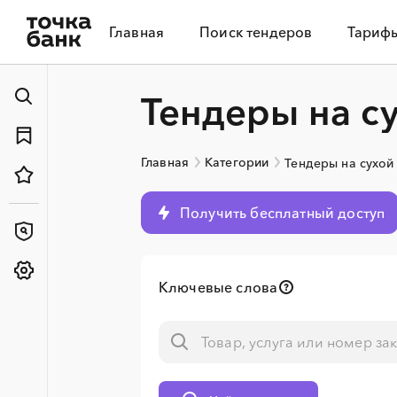
Главная
Поиск тендеров
Тариф
Тендеры на с
Главная
Категории
Тендеры на сухой
Получить бесплатный доступ
Ключевые слова
░
░
░
░
░
░
░
░
░
░