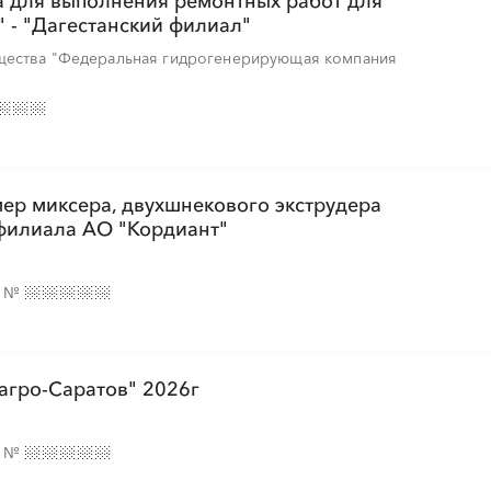
а для выполнения ремонтных работ для
░
 - "Дагестанский филиал"
щества "Федеральная гидрогенерирующая компания
░
░
░
░
░
░
░
░
░
░
░
░
░
░
░
мер миксера, двухшнекового экструдера
филиала АО "Кордиант"
░
░
░
░
░
░
░
░
░
░
░
░
░
░
░
е
№
░
░
░
░
░
░
░
░
░
░
░
░
░
░
░
агро-Саратов" 2026г
░
░
░
░
░
░
░
░
░
░
░
е
№