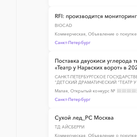
░
░
░
░
░
░
░
░
░
░
░
░
░
RFI: производится мониторинг
BIOCAD
░
░
░
░
░
Коммерческая, Объявление о покупк
Санкт-Петербург
Поставка двуокиси углерода т
«Театр у Нарвских ворот» в 20
САНКТ-ПЕТЕРБУРГСКОЕ ГОСУДАРСТ
"ДЕТСКИЙ ДРАМАТИЧЕСКИЙ "ТЕАТР У
Малая, Открытый конкурс
№
Санкт-Петербург
Сухой лед_РС Москва
ТД АЙСБЕРРИ
Коммерческая, Объявление о покупк