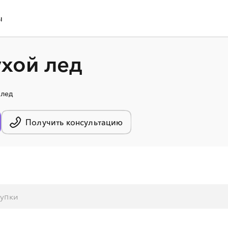
ы
ухой лед
 лед
Получить консультацию
░
░
░
░
░
░
░
░
░
░
░
░
░
░