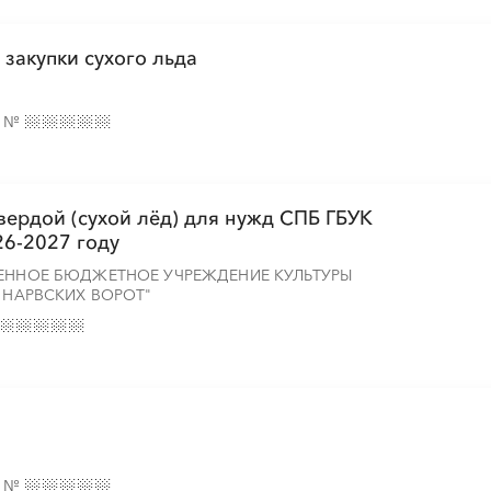
░
░
░
░
░
░
░
░
░
░
░
░
░
░
░
 закупки сухого льда
░
░
░
░
░
░
░
░
░
░
░
░
░
░
░
е
№
вердой (сухой лёд) для нужд СПБ ГБУК
26-2027 году
ВЕННОЕ БЮДЖЕТНОЕ УЧРЕЖДЕНИЕ КУЛЬТУРЫ
 НАРВСКИХ ВОРОТ"
е
№