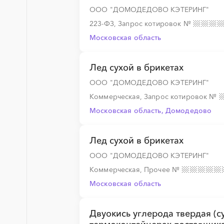
ООО "ДОМОДЕДОВО КЭТЕРИНГ"
223-ФЗ, Запрос котировок
№
░
░
░
░
░
Московская область
Лед сухой в брикетах
░
░
░
░
░
░
░
░
░
ООО "ДОМОДЕДОВО КЭТЕРИНГ"
Коммерческая, Запрос котировок
№
Московская область, Домодедово
░
░
░
░
░
Лед сухой в брикетах
░
░
░
░
░
ООО "ДОМОДЕДОВО КЭТЕРИНГ"
Коммерческая, Прочее
№
Московская область
░
░
░
░
░
░
░
░
░
Двуокись углерода твердая (су