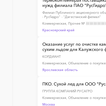
термоконтейнерах поставщик
нужд филиала ПАО "РусГидро"
░
░
░
░
░
Филиал Публичного акционерного об
- РусГидро" - "Дагестанский филиал"
Коммерческая, Прочее
№
Красноярский край
░
░
░
░
░
░
░
░
░
Оказание услуг по очистке ка
сухим льдом для Калужского 
░
░
░
░
░
КОРДИАНТ
Коммерческая, Объявление о покупк
Ярославская область
░
░
░
░
░
░
░
ПКО. Сухой лед для ООО "Рус
ГРУППА КОМПАНИЙ РУСАГРО
░
░
░
░
░
░
░
░
░
░
░
░
░
Коммерческая, Объявление о покупк
Москва