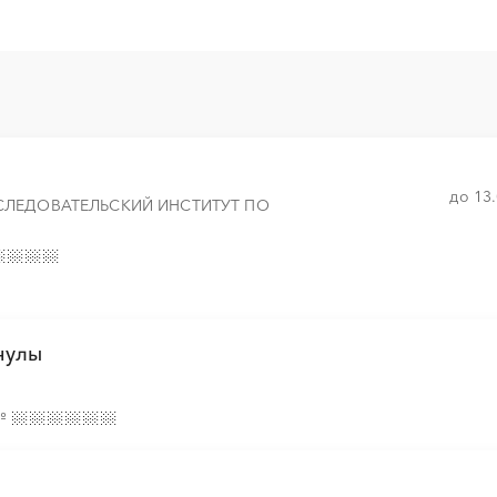
░
░
░
░
░
░
░
░
░
░
░
░
░
░
░
░
░
░
░
░
░
░
░
░
░
░
░
░
░
░
░
░
░
░
░
до 13
СЛЕДОВАТЕЛЬСКИЙ ИНСТИТУТ ПО
░
░
░
░
░
░
░
░
░
░
░
░
░
░
░
нулы
░
░
░
░
░
░
░
░
░
░
░
░
░
░
░
№
░
░
░
░
░
░
░
░
░
░
░
░
░
░
░