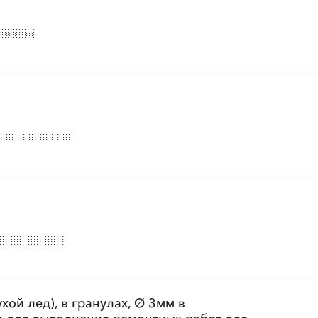
░
░
░
░
░
░
░
░
░
░
░
░
░
░
░
░
░
░
░
░
░
░
░
░
░
░
░
░
░
░
░
░
░
░
░
░
░
░
░
░
░
░
░
░
░
░
░
░
░
░
░
░
░
░
░
░
░
░
░
░
░
░
░
░
░
░
░
░
░
░
░
░
░
░
░
хой лед), в гранулах, Ø 3мм в
░
░
░
░
░
░
░
░