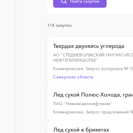
Найти закупки
░
░
░
░
░
░
░
114 закупок
░
░
░
░
░
░
░
Твердая двуокись углерода
░
░
░
░
░
░
░
░
░
░
░
АО "СРЕДНЕВОЛЖСКИЙ НАУЧНО-ИС
НЕФТЕПЕРЕРАБОТКЕ"
Коммерческая, Запрос котировок
№
Самарская область
░
░
░
░
░
░
░
░
Лед сухой Полюс-Холода, гра
ПАО "Нижнекамскнефтехим"
░
░
░
░
░
Коммерческая, Запрос предложений
░
░
░
░
░
Лед сухой в брикетах