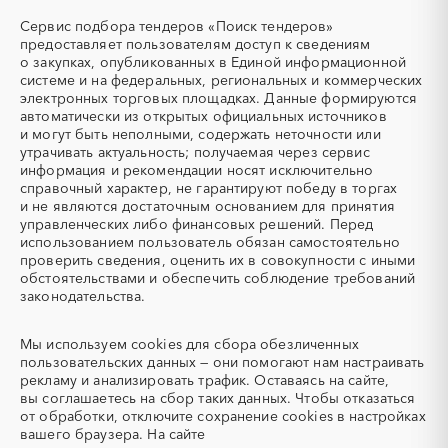
охлаждающие жидкости)
Мордовия
Москва
Сервис подбора тендеров «Поиск тендеров»
ТЭН
УДС (установки
Московская область
Мурманская область
предоставляет пользователям доступ к сведениям
(Теплоэлектронагреватель)
депарафинизации скважин)
о закупках, опубликованных в Единой информационной
Ненецкий AО
Нижегородская область
системе и на федеральных, региональных и коммерческих
УКПГ
ЯТЭК
Новгородская область
Новосибирская область
электронных торговых площадках. Данные формируются
Аварийные работы
Авиаперевозка
автоматически из открытых официальных источников
Омская область
Оренбургская область
Авиационные работы
Авиационные работы
и могут быть неполными, содержать неточности или
Орловская область
Пензенская область
вертолетами
утрачивать актуальность; получаемая через сервис
информация и рекомендации носят исключительно
Пермский край
Приморский край
Автобус
Автовозы
справочный характер, не гарантируют победу в торгах
Псковская область
Ростовская область
Автогрейдер
Автозапчасти
и не являются достаточным основанием для принятия
Рязанская область
Самарская область
управленческих либо финансовых решений. Перед
Автоматизация
Автомобили
использованием пользователь обязан самостоятельно
Санкт-Петербург
Саратовская область
Автомобильные весы
Авторский надзор
проверить сведения, оценить их в совокупности с иными
Сахалинская область
Свердловская область
обстоятельствами и обеспечить соблюдение требований
Автотранспорт
Автоцистерны пожарные
законодательства.
Севастополь
Северная Осетия - Алания
Адсорбенты
Азот
Смоленская область
Ставропольский край
Азотные компрессоры
Азотные станции
Мы используем
cookies
для сбора обезличенных
Тамбовская область
Татарстан
Акварель
Аквариумы
пользовательских данных — они помогают нам настраивать
Тверская область
Томская область
рекламу и анализировать трафик. Оставаясь на сайте,
Аккумуляторы
Алкогольная продукция
вы соглашаетесь на сбор таких данных. Чтобы отказаться
Тульская область
Тыва
Алмазное бурение
Алмазная резка
от обработки, отключите сохранение cookies в настройках
Тюменская область
Удмуртская республика
вашего браузера. На сайте
Алюминиевые
Алюминиевые профили