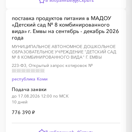
В избранные
Скрыть
░
░
░
░
░
░
░
поставка продуктов питания в МАДОУ
«Детский сад № 8 комбинированного
░
░
░
░
░
░
░
░
░
вида» г. Емвы на сентябрь - декабрь 2026
года
МУНИЦИПАЛЬНОЕ АВТОНОМНОЕ ДОШКОЛЬНОЕ
ОБРАЗОВАТЕЛЬНОЕ УЧРЕЖДЕНИЕ "ДЕТСКИЙ САД
№ 8 КОМБИНИРОВАННОГО ВИДА" Г. ЕМВЫ
░
░
░
░
░
░
░
223-ФЗ, Открытый запрос котировок
№
республика Коми
░
░
░
░
░
░
░
░
░
Подача заявки
до 17.08.2026 12:00 по МСК
10 дней
776 390 ₽
░
░
░
░
░
░
░