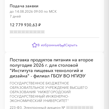
Подача заявки
до 14.08.2026 09:00 по МСК
░
░
░
░
░
░
░
░
░
░
░
░
░
░
░
7 дней
12 779 930,63 ₽
░
░
░
░
░
В избранные
Скрыть
Поставка продуктов питания на второе
░
░
░
░
░
░
░
░
░
░
░
░
░
░
░
полугодие 2026 г. для столовой
"Института пищевых технологий и
дизайна" - филиал ГБОУ ВО НГИЭУ
ГОСУДАРСТВЕННОЕ БЮДЖЕТНОЕ
ОБРАЗОВАТЕЛЬНОЕ УЧРЕЖДЕНИЕ ВЫСШЕГО
ОБРАЗОВАНИЯ "НИЖЕГОРОДСКИЙ
ГОСУДАРСТВЕННЫЙ ИНЖЕНЕРНО-
ЭКОНОМИЧЕСКИЙ УНИВЕРСИТЕТ"
223-ФЗ, Электронный аукцион
№