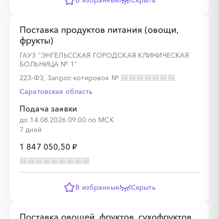
В избранные
Скрыть
Поставка продуктов питания (овощи,
фрукты)
░
░
░
░
░
░
░
░
░
ГАУЗ "ЭНГЕЛЬССКАЯ ГОРОДСКАЯ КЛИНИЧЕСКАЯ
БОЛЬНИЦА № 1"
223-ФЗ, Запрос котировок
№
Саратовская область
░
░
░
░
░
░
░
Подача заявки
до 14.08.2026 09:00 по МСК
7 дней
1 847 050,50 ₽
░
░
░
░
░
░
░
░
░
В избранные
Скрыть
░
░
░
░
░
Поставка овощей, фруктов, сухофруктов