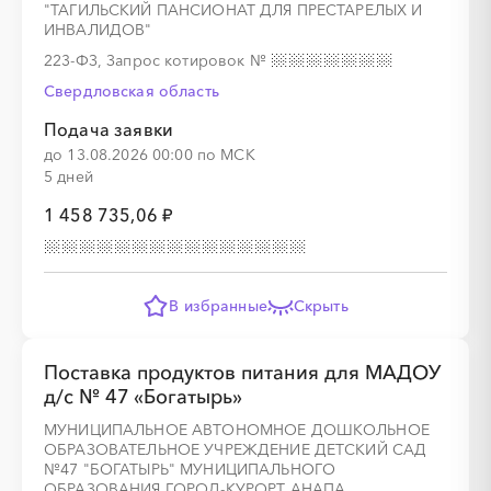
"ТАГИЛЬСКИЙ ПАНСИОНАТ ДЛЯ ПРЕСТАРЕЛЫХ И
ИНВАЛИДОВ"
223-ФЗ, Запрос котировок
№
Свердловская область
░
░
░
░
░
░
░
Подача заявки
до 13.08.2026 00:00 по МСК
5 дней
░
░
░
░
░
░
░
░
░
░
░
░
░
░
░
1 458 735,06 ₽
В избранные
Скрыть
░
░
░
░
░
Поставка продуктов питания для МАДОУ
д/с № 47 «Богатырь»
МУНИЦИПАЛЬНОЕ АВТОНОМНОЕ ДОШКОЛЬНОЕ
░
░
░
░
░
░
░
░
░
░
░
░
░
░
░
ОБРАЗОВАТЕЛЬНОЕ УЧРЕЖДЕНИЕ ДЕТСКИЙ САД
№47 "БОГАТЫРЬ" МУНИЦИПАЛЬНОГО
ОБРАЗОВАНИЯ ГОРОД-КУРОРТ АНАПА