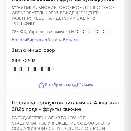
░
░
░
░
░
░
░
░
░
МУНИЦИПАЛЬНОЕ АВТОНОМНОЕ ДОШКОЛЬНОЕ
ОБРАЗОВАТЕЛЬНОЕ УЧРЕЖДЕНИЕ "ЦЕНТР
РАЗВИТИЯ РЕБЕНКА - ДЕТСКИЙ САД № 2
"ДЕЛЬФИН"
223-ФЗ, Упрощенная закупка
№
░
░
░
░
░
░
░
░
░
░
░
░
░
Новосибирская область, Бердск
Заключён договор
843 725 ₽
░
░
░
░
░
░
░
░
░
░
░
В избранные
Скрыть
░
░
░
░
░
Поставка продуктов питания на 4 квартал
2026 года - фрукты свежие
ГОСУДАРСТВЕННОЕ АВТОНОМНОЕ
░
░
░
░
░
░
░
░
░
░
░
░
░
░
░
СТАЦИОНАРНОЕ УЧРЕЖДЕНИЕ СОЦИАЛЬНОГО
ОБСЛУЖИВАНИЯ СВЕРДЛОВСКОЙ ОБЛАСТИ