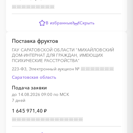
В избранные
Скрыть
░
░
░
░
░
░
░
Поставка фруктов
ГАУ САРАТОВСКОЙ ОБЛАСТИ "МИХАЙЛОВСКИЙ
ДОМ-ИНТЕРНАТ ДЛЯ ГРАЖДАН, ИМЕЮЩИХ
ПСИХИЧЕСКИЕ РАССТРОЙСТВА"
223-ФЗ, Электронный аукцион
№
Саратовская область
Подача заявки
░
░
░
░
░
░
░
до 14.08.2026 09:00 по МСК
7 дней
1 645 971,40 ₽
░
░
░
░
░
░
░
░
░