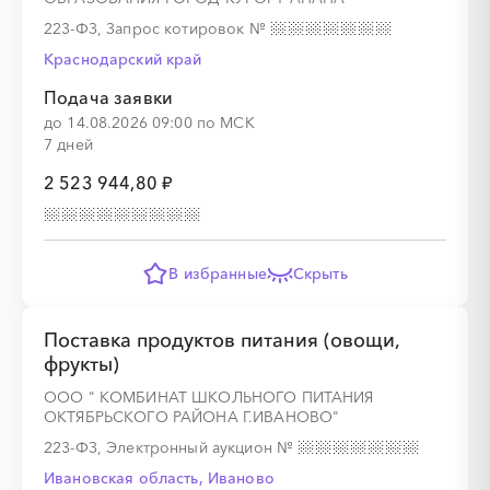
223-ФЗ, Запрос котировок
№
Краснодарский край
░
░
░
░
░
Подача заявки
до 14.08.2026 09:00 по МСК
░
░
░
░
░
░
░
░
░
░
░
░
░
░
░
7 дней
2 523 944,80 ₽
В избранные
Скрыть
░
░
░
░
░
░
░
░
░
░
░
░
░
Поставка продуктов питания (овощи,
фрукты)
░
░
░
░
░
░
░
░
░
░
░
ООО " КОМБИНАТ ШКОЛЬНОГО ПИТАНИЯ
ОКТЯБРЬСКОГО РАЙОНА Г.ИВАНОВО"
223-ФЗ, Электронный аукцион
№
Ивановская область, Иваново
░
░
░
░
░