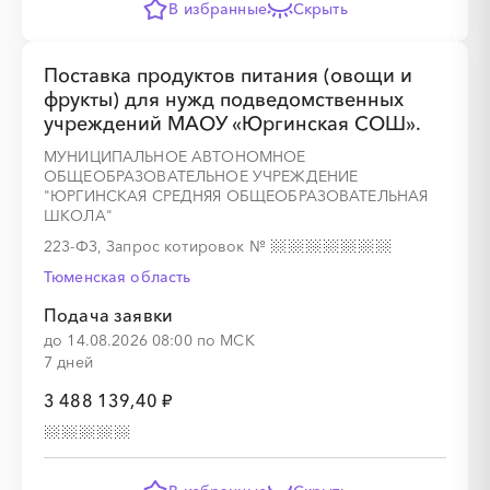
В избранные
Скрыть
░
░
░
░
░
░
░
Поставка продуктов питания (овощи и
фрукты) для нужд подведомственных
учреждений МАОУ «Юргинская СОШ».
░
░
░
░
░
░
░
░
░
МУНИЦИПАЛЬНОЕ АВТОНОМНОЕ
ОБЩЕОБРАЗОВАТЕЛЬНОЕ УЧРЕЖДЕНИЕ
"ЮРГИНСКАЯ СРЕДНЯЯ ОБЩЕОБРАЗОВАТЕЛЬНАЯ
ШКОЛА"
223-ФЗ, Запрос котировок
№
Тюменская область
░
░
░
░
░
░
░
Подача заявки
до 14.08.2026 08:00 по МСК
7 дней
░
░
░
░
░
░
░
░
░
░
░
░
░
░
░
3 488 139,40 ₽