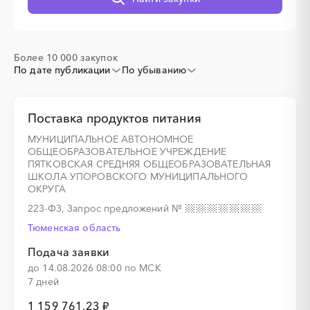
░
░
░
░
░
░
░
░
░
Более 10 000 закупок
По дате публикации
По убыванию
░
░
░
░
░
░
░
Поставка продуктов питания
МУНИЦИПАЛЬНОЕ АВТОНОМНОЕ
░
░
░
░
░
░
░
░
░
░
░
░
░
░
░
ОБЩЕОБРАЗОВАТЕЛЬНОЕ УЧРЕЖДЕНИЕ
ПЯТКОВСКАЯ СРЕДНЯЯ ОБЩЕОБРАЗОВАТЕЛЬНАЯ
ШКОЛА УПОРОВСКОГО МУНИЦИПАЛЬНОГО
ОКРУГА
223-ФЗ, Запрос предложений
№
Тюменская область
░
░
░
░
░
░
░
Подача заявки
до 14.08.2026 08:00 по МСК
7 дней
░
░
░
░
░
1 159 761,23 ₽