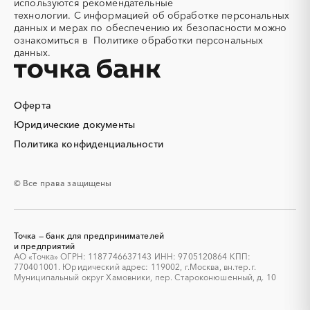
используются
рекомендательные
конструкции
Ульяновская область
Хабаровский край
технологии.
С информацией об обработке персональных
Алюминий
Аммоний
Хакасия
Ханты-Мансийский
данных и мерах по обеспечению их безопасности можно
Автономный округ - Югра
ознакомиться в
Политике обработки персональных
Ангар
Антенны
данных.
Челябинская область
Чеченская республика
Антискалант
Антрацит
Чувашская республика
Чукотский AО
Аппараты воздушного
Аргон
охлаждения
Саха (Якутия)
Ямало-Ненецкий AО
Оферта
Аренда автобусов
Аренда автомобилей
Ярославская область
Юридические документы
Аренда погрузчика
Аренда помещений
Аренда спецтехники с
Арматурная сетка
Политика конфиденциальности
экипажем
Арматурные каркасы для
Арфы
© Все права защищены
свай
Архитектурная подсветка
Асфальт
Асфальтирование дорог
Аттракционы
Точка — банк для предпринимателей
Аудиоролики
Аудиторские услуги
и предприятий
АО «Точка» ОГРН: 1187746637143 ИНН: 9705120864 КПП:
Аутсорсинг
Аутсорсинг персонала
770401001. Юридический адрес: 119002, г.Москва, вн.тер.г.
Аутстаффинг
Базы данных
Муниципальный округ Хамовники, пер. Староконюшенный, д. 10
Баннеры
Барит