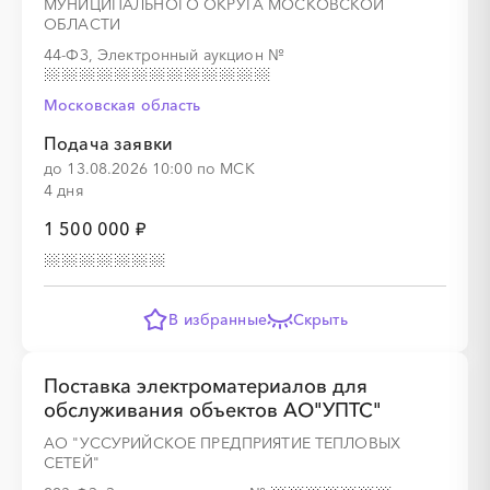
МУНИЦИПАЛЬНОГО ОКРУГА МОСКОВСКОЙ
ОБЛАСТИ
44-ФЗ, Электронный аукцион
№
░
░
░
░
░
░
░
Московская область
Подача заявки
░
░
░
░
░
░
░
до 13.08.2026 10:00 по МСК
4 дня
1 500 000 ₽
░
░
░
░
░
░
░
В избранные
Скрыть
░
░
░
░
░
░
░
Поставка электроматериалов для
обслуживания объектов АО"УПТС"
АО "УССУРИЙСКОЕ ПРЕДПРИЯТИЕ ТЕПЛОВЫХ
░
░
░
░
░
░
░
СЕТЕЙ"