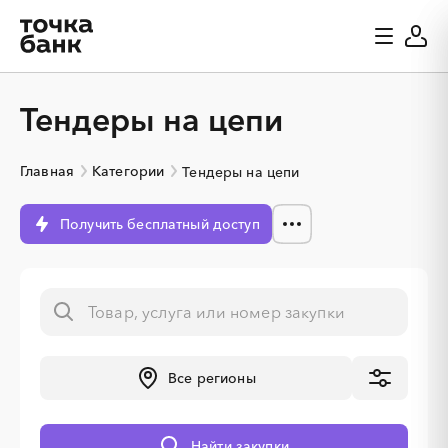
Тендеры на цепи
Главная
Категории
Тендеры на цепи
Получить бесплатный доступ
░
░
░
░
░
Все регионы
░
░
░
░
░
░
░
░
░
Найти закупки