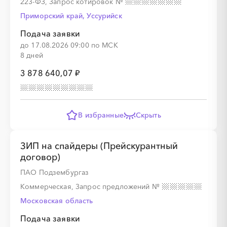
223-ФЗ, Запрос котировок
№
Приморский край, Уссурийск
Подача заявки
до 17.08.2026 09:00 по МСК
░
░
░
░
░
░
░
░
░
░
░
░
░
8 дней
3 878 640,07 ₽
░
░
░
░
░
░
░
░
░
░
░
В избранные
Скрыть
ЗИП на спайдеры (Прейскурантный
договор)
░
░
░
░
░
░
░
░
░
░
░
░
░
ПАО Подзембургаз
Коммерческая, Запрос предложений
№
Московская область
░
░
░
░
░
░
░
░
░
░
░
░
░
░
░
Подача заявки