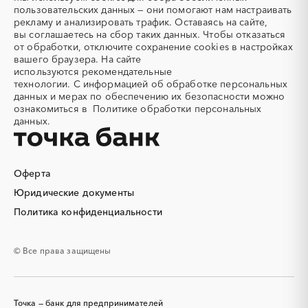
Тамбовская область
Татарстан
Акварель
Аквариумы
пользовательских данных — они помогают нам настраивать
Тверская область
Томская область
рекламу и анализировать трафик. Оставаясь на сайте,
Аккумуляторы
Алкогольная продукция
вы соглашаетесь на сбор таких данных. Чтобы отказаться
Тульская область
Тыва
Алмазное бурение
Алмазная резка
от обработки, отключите сохранение cookies в настройках
Тюменская область
Удмуртская республика
вашего браузера. На сайте
Алюминиевые
Алюминиевые профили
используются
рекомендательные
конструкции
Ульяновская область
Хабаровский край
технологии.
С информацией об обработке персональных
Алюминий
Аммоний
Хакасия
Ханты-Мансийский
данных и мерах по обеспечению их безопасности можно
Автономный округ - Югра
ознакомиться в
Политике обработки персональных
Ангар
Антенны
данных.
Челябинская область
Чеченская республика
Антискалант
Антрацит
Чувашская республика
Чукотский AО
Аппараты воздушного
Аргон
охлаждения
Саха (Якутия)
Ямало-Ненецкий AО
Оферта
Аренда автобусов
Аренда автомобилей
Ярославская область
Юридические документы
Аренда погрузчика
Аренда помещений
Аренда спецтехники с
Арматурная сетка
Политика конфиденциальности
экипажем
Арматурные каркасы для
Арфы
© Все права защищены
свай
Архитектурная подсветка
Асфальт
Асфальтирование дорог
Аттракционы
Точка — банк для предпринимателей
Аудиоролики
Аудиторские услуги