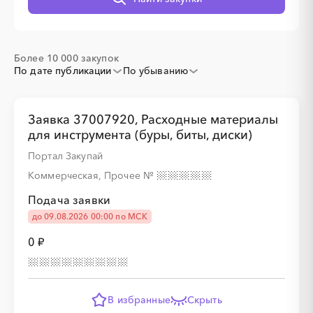
░
░
░
░
░
Более 10 000 закупок
По дате публикации
По убыванию
░
░
░
░
░
░
░
░
░
Заявка 37007920, Расходные материалы
для инструмента (буры, биты, диски)
Портал Закупай
Коммерческая, Прочее
№
Подача заявки
░
░
░
░
░
░
░
░
░
░
░
░
░
до 09.08.2026 00:00 по МСК
0 ₽
░
░
░
░
░
░
░
В избранные
Скрыть