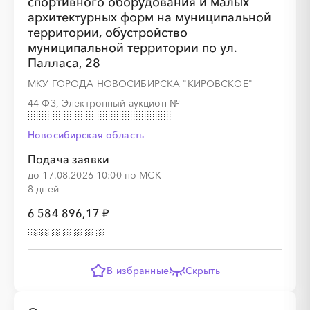
спортивного оборудования и малых
архитектурных форм на муниципальной
░
░
░
░
░
░
░
░
░
░
░
░
░
территории, обустройство
муниципальной территории по ул.
Палласа, 28
МКУ ГОРОДА НОВОСИБИРСКА "КИРОВСКОЕ"
░
░
░
░
░
░
░
44-ФЗ, Электронный аукцион
№
Новосибирская область
░
░
░
░
░
░
░
Подача заявки
до 17.08.2026 10:00 по МСК
8 дней
6 584 896,17 ₽
░
░
░
░
░
░
░
░
░
В избранные
Скрыть
░
░
░
░
░