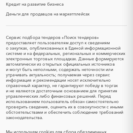
ПГС (песчано-гравийная
РВД (рукава высокого
Красноярский край
Крым
Кредит на развитие бизнеса
смесь)
давления)
Курганская область
Курская область
Деньги для продавцов на маркетплейсах
СВО
СКС (структурированные
Ленинградская область
Липецкая область
кабельные системы)
Магаданская область
Марий Эл
СКУД
СОЖ (смазочно-
охлаждающие жидкости)
Мордовия
Москва
Сервис подбора тендеров «Поиск тендеров»
ТЭН
УДС (установки
Московская область
Мурманская область
предоставляет пользователям доступ к сведениям
(Теплоэлектронагреватель)
депарафинизации скважин)
о закупках, опубликованных в Единой информационной
Ненецкий AО
Нижегородская область
системе и на федеральных, региональных и коммерческих
УКПГ
ЯТЭК
Новгородская область
Новосибирская область
электронных торговых площадках. Данные формируются
Аварийные работы
Авиаперевозка
автоматически из открытых официальных источников
Омская область
Оренбургская область
Авиационные работы
Авиационные работы
и могут быть неполными, содержать неточности или
Орловская область
Пензенская область
вертолетами
утрачивать актуальность; получаемая через сервис
информация и рекомендации носят исключительно
Пермский край
Приморский край
Автобус
Автовозы
справочный характер, не гарантируют победу в торгах
Псковская область
Ростовская область
Автогрейдер
Автозапчасти
и не являются достаточным основанием для принятия
Рязанская область
Самарская область
управленческих либо финансовых решений. Перед
Автоматизация
Автомобили
использованием пользователь обязан самостоятельно
Санкт-Петербург
Саратовская область
Автомобильные весы
Авторский надзор
проверить сведения, оценить их в совокупности с иными
Сахалинская область
Свердловская область
обстоятельствами и обеспечить соблюдение требований
Автотранспорт
Автоцистерны пожарные
законодательства.
Севастополь
Северная Осетия - Алания
Адсорбенты
Азот
Смоленская область
Ставропольский край
Азотные компрессоры
Азотные станции
Мы используем
cookies
для сбора обезличенных