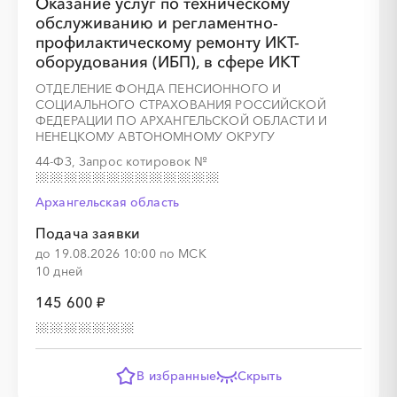
Оказание услуг по техническому
обслуживанию и регламентно-
профилактическому ремонту ИКТ-
░
░
░
░
░
░
░
░
░
░
░
░
░
░
░
оборудования (ИБП), в сфере ИКТ
ОТДЕЛЕНИЕ ФОНДА ПЕНСИОННОГО И
СОЦИАЛЬНОГО СТРАХОВАНИЯ РОССИЙСКОЙ
ФЕДЕРАЦИИ ПО АРХАНГЕЛЬСКОЙ ОБЛАСТИ И
НЕНЕЦКОМУ АВТОНОМНОМУ ОКРУГУ
░
░
░
░
░
44-ФЗ, Запрос котировок
№
Архангельская область
░
░
░
░
░
░
░
░
░
Подача заявки
до 19.08.2026 10:00 по МСК
10 дней
░
░
░
░
░
░
░
145 600 ₽
░
░
░
░
░
░
░
В избранные
Скрыть