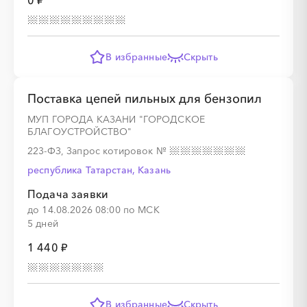
0 ₽
░
░
░
░
░
░
░
░
░
░
░
░
░
░
░
░
░
░
░
░
░
░
В избранные
Скрыть
Поставка цепей пильных для бензопил
МУП ГОРОДА КАЗАНИ "ГОРОДСКОЕ
БЛАГОУСТРОЙСТВО"
223-ФЗ, Запрос котировок
№
республика Татарстан, Казань
Подача заявки
до 14.08.2026 08:00 по МСК
5 дней
1 440 ₽
В избранные
Скрыть