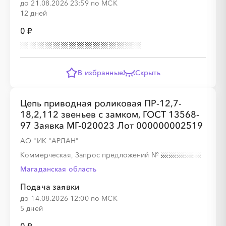
до 21.08.2026 23:59 по МСК
12 дней
░
░
░
░
░
░
░
0 ₽
░
░
░
░
░
░
░
░
░
В избранные
Скрыть
Цепь приводная роликовая ПР-12,7-
18,2,112 звеньев с замком, ГОСТ 13568-
97 Заявка МГ-020023 Лот 000000002519
░
░
░
░
░
░
░
АО "ИК "АРЛАН"
Коммерческая, Запрос предложений
№
Магаданская область
░
░
░
░
░
░
░
░
░
Подача заявки
до 14.08.2026 12:00 по МСК
5 дней