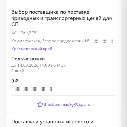
Выбор поставщика по поставке
приводных и транспортерных цепей для
СП
░
░
░
░
░
░
░
░
░
░
░
░
░
АО "ТАНДЕР"
Коммерческая, Запрос предложений
№
Краснодарский край
░
░
░
░
░
░
░
Подача заявки
до 14.08.2026 14:00 по МСК
5 дней
░
░
░
░
░
0 ₽
░
░
░
░
░
░
░
░
░
░
░
░
░
░
░
В избранные
Скрыть
Поставка и установка игрового и