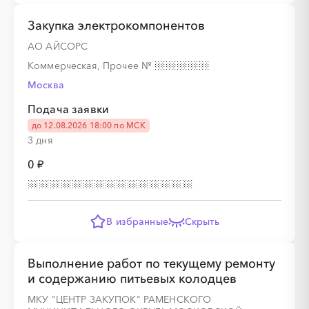
Закупка электрокомпонентов
АО АЙСОРС
░
░
░
░
░
░
░
Коммерческая, Прочее
№
Москва
░
░
░
░
░
░
░
Подача заявки
до 12.08.2026 18:00 по МСК
3 дня
0 ₽
░
░
░
░
░
В избранные
Скрыть
░
░
░
░
░
░
░
░
░
Выполнение работ по текущему ремонту
и содержанию питьевых колодцев
░
░
░
░
░
░
░
МКУ "ЦЕНТР ЗАКУПОК" РАМЕНСКОГО