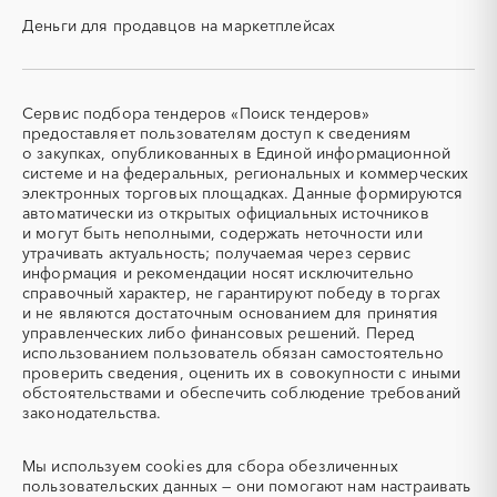
Карачаево-Черкесская
Карелия
СВО
СКС (структурированные
республика
Деньги для продавцов на маркетплейсах
кабельные системы)
Кемеровская область -
Кировская область
СКУД
СОЖ (смазочно-
Кузбасс
охлаждающие жидкости)
Коми
Костромская область
ТЭН
УДС (установки
Сервис подбора тендеров «Поиск тендеров»
(Теплоэлектронагреватель)
депарафинизации скважин)
Краснодарский край
Красноярский край
предоставляет пользователям доступ к сведениям
о закупках, опубликованных в Единой информационной
УКПГ
ЯТЭК
Крым
Курганская область
системе и на федеральных, региональных и коммерческих
Аварийные работы
Авиаперевозка
Курская область
Ленинградская область
электронных торговых площадках. Данные формируются
автоматически из открытых официальных источников
Авиационные работы
Авиационные работы
Липецкая область
Магаданская область
и могут быть неполными, содержать неточности или
вертолетами
Марий Эл
Мордовия
утрачивать актуальность; получаемая через сервис
Автобус
Автовозы
информация и рекомендации носят исключительно
Московская область
Мурманская область
Автогрейдер
Автозапчасти
справочный характер, не гарантируют победу в торгах
Ненецкий AО
Нижегородская область
и не являются достаточным основанием для принятия
Автоматизация
Автомобили
Новгородская область
Новосибирская область
управленческих либо финансовых решений. Перед
Автомобильные весы
Авторский надзор
использованием пользователь обязан самостоятельно
Омская область
Оренбургская область
проверить сведения, оценить их в совокупности с иными
Автотранспорт
Автоцистерны пожарные
Орловская область
Пензенская область
обстоятельствами и обеспечить соблюдение требований
Адсорбенты
Азот
законодательства.
Пермский край
Приморский край
Азотные компрессоры
Азотные станции
Псковская область
Ростовская область
Акварель
Аквариумы
Мы используем
cookies
для сбора обезличенных
Рязанская область
Самарская область
пользовательских данных — они помогают нам настраивать
Аккумуляторы
Алкогольная продукция