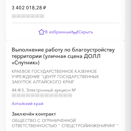
░
░
░
░
░
░
░
░
░
░
░
░
░
3 402 018,28 ₽
░
░
░
░
░
░
░
В избранные
Скрыть
Выполнение работу по благоустройству
территории (уличная сцена ДОЛЛ
«Спутник»)
░
░
░
░
░
░
░
░
░
░
░
░
░
КРАЕВОЕ ГОСУДАРСТВЕННОЕ КАЗЕННОЕ
УЧРЕЖДЕНИЕ "ЦЕНТР ГОСУДАРСТВЕННЫХ
ЗАКУПОК АЛТАЙСКОГО КРАЯ"
░
░
░
░
░
░
░
44-ФЗ, Электронный аукцион
№
Алтайский край
Заключён контракт
ОБЩЕСТВО С ОГРАНИЧЕННОЙ
ОТВЕТСТВЕННОСТЬЮ " СПЕЦСТРОЙИНЖЕНИРИНГ "