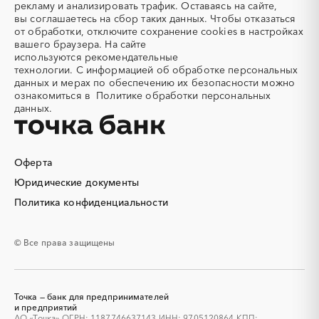
Саратовская область
Сахалинская область
рекламу и анализировать трафик. Оставаясь на сайте,
Алмазное бурение
Алмазная резка
вы соглашаетесь на сбор таких данных. Чтобы отказаться
Свердловская область
Северная Осетия - Алания
от обработки, отключите сохранение cookies в настройках
Алюминиевые
Алюминиевые профили
Смоленская область
Ставропольский край
вашего браузера. На сайте
конструкции
используются
рекомендательные
Тамбовская область
Татарстан
Алюминий
Аммоний
технологии.
С информацией об обработке персональных
Тверская область
Томская область
данных и мерах по обеспечению их безопасности можно
Ангар
Антенны
ознакомиться в
Политике обработки персональных
Тульская область
Тыва
Антискалант
Антрацит
данных.
Тюменская область
Удмуртская республика
Аппараты воздушного
Аргон
охлаждения
Ульяновская область
Хабаровский край
Аренда автобусов
Хакасия
Аренда автомобилей
Ханты-Мансийский
Оферта
Автономный округ - Югра
Аренда погрузчика
Аренда помещений
Юридические документы
Челябинская область
Чеченская республика
Аренда спецтехники с
Арматурная сетка
Политика конфиденциальности
экипажем
Чувашская республика
Чукотский AО
Арматурные каркасы для
Саха (Якутия)
Арфы
Ямало-Ненецкий AО
свай
Ярославская область
© Все права защищены
Архитектурная подсветка
Асфальт
Асфальтирование дорог
Аттракционы
Аудиоролики
Аудиторские услуги
Точка — банк для предпринимателей
Аутсорсинг
и предприятий
Аутсорсинг персонала
АО «Точка» ОГРН: 1187746637143 ИНН: 9705120864 КПП: