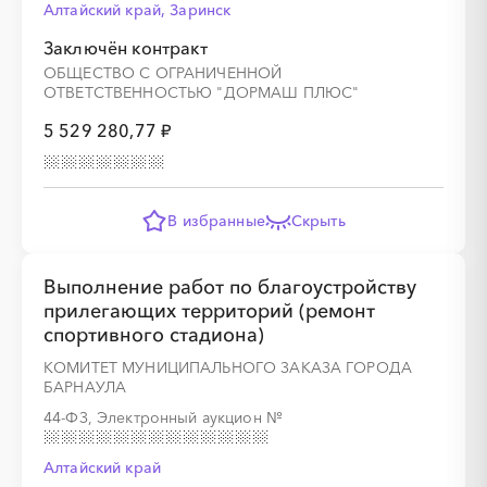
Алтайский край, Заринск
Заключён контракт
ОБЩЕСТВО С ОГРАНИЧЕННОЙ
░
░
░
░
░
░
░
ОТВЕТСТВЕННОСТЬЮ "ДОРМАШ ПЛЮС"
5 529 280,77 ₽
░
░
░
░
░
░
░
░
░
░
░
░
░
В избранные
Скрыть
Выполнение работ по благоустройству
░
░
░
прилегающих территорий (ремонт
░
░
░
░
спортивного стадиона)
КОМИТЕТ МУНИЦИПАЛЬНОГО ЗАКАЗА ГОРОДА
БАРНАУЛА
44-ФЗ, Электронный аукцион
№
░
░
░
░
░
░
░
░
░
░
░
░
░
Алтайский край