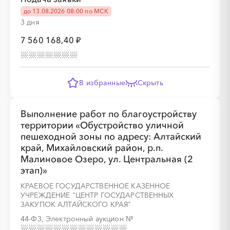
до 13.08.2026 08:00 по МСК
3 дня
7 560 168,40 ₽
░
░
░
░
░
░
░
В избранные
Скрыть
░
░
░
░
░
░
░
░
░
░
░
░
░
Выполнение работ по благоустройству
территории «Обустройство уличной
пешеходной зоны по адресу: Алтайский
░
░
░
░
░
░
░
край, Михайловский район, р.п.
Малиновое Озеро, ул. Центральная (2
этап)»
КРАЕВОЕ ГОСУДАРСТВЕННОЕ КАЗЕННОЕ
УЧРЕЖДЕНИЕ "ЦЕНТР ГОСУДАРСТВЕННЫХ
ЗАКУПОК АЛТАЙСКОГО КРАЯ"
░
░
░
░
░
░
░
░
░
░
░
░
░
44-ФЗ, Электронный аукцион
№