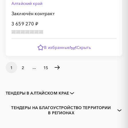
Алтайский край
Заключён контракт
3 659 270 ₽
В избранные
Скрыть
...
1
2
15
ТЕНДЕРЫ В АЛТАЙСКОМ КРАЕ
Закупки коммерческих
Закупки малого объема
организаций
ТЕНДЕРЫ НА БЛАГОУСТРОЙСТВО ТЕРРИТОРИИ
Тендеры заводов
1С
В РЕГИОНАХ
Алейск
Барнаул
3D печать
B2B
Белокуриха
Бийск
GPON
IT