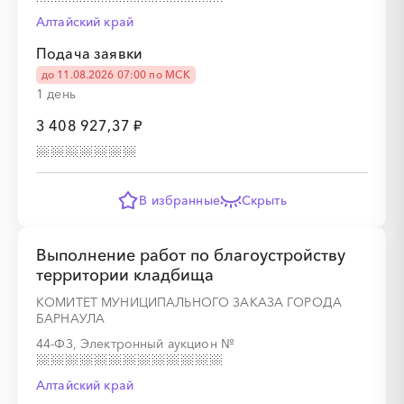
Алтайский край
░
░
░
░
░
░
░
Подача заявки
до 11.08.2026 07:00 по МСК
1 день
3 408 927,37 ₽
░
░
░
░
░
░
░
░
░
░
░
░
░
В избранные
Скрыть
░
░
░
░
░
░
░
Выполнение работ по благоустройству
территории кладбища
КОМИТЕТ МУНИЦИПАЛЬНОГО ЗАКАЗА ГОРОДА
БАРНАУЛА
░
░
░
░
░
░
░
░
░
░
░
░
░
44-ФЗ, Электронный аукцион
№
Алтайский край
░
░
░
░
░
░
░