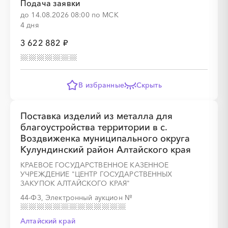
Подача заявки
до 14.08.2026 08:00 по МСК
4 дня
░
░
░
░
░
░
░
3 622 882 ₽
В избранные
Скрыть
░
░
░
░
░
░
░
░
░
░
░
░
░
Поставка изделий из металла для
благоустройства территории в с.
Воздвиженка муниципального округа
Кулундинский район Алтайского края
░
░
░
░
░
░
░
КРАЕВОЕ ГОСУДАРСТВЕННОЕ КАЗЕННОЕ
УЧРЕЖДЕНИЕ "ЦЕНТР ГОСУДАРСТВЕННЫХ
ЗАКУПОК АЛТАЙСКОГО КРАЯ"
44-ФЗ, Электронный аукцион
№
░
░
░
░
░
░
░
░
░
░
░
░
░
Алтайский край