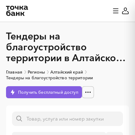
Тендеры на
благоустройство
территории в Алтайском
крае
Главная
Регионы
Алтайский край
Тендеры на благоустройство территории
Получить бесплатный доступ
░
░
░
░
░
░
░
░
░
░
░
░
░