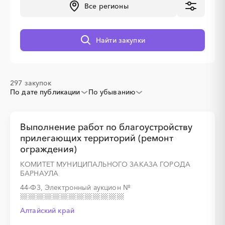
Все регионы
░
░
░
░
░
░
░
Найти закупки
297 закупок
По дате публикации
По убыванию
░
░
░
░
░
░
░
░
░
░
░
░
░
Выполнение работ по благоустройству
прилегающих территорий (ремонт
░
░
░
░
░
░
░
ограждения)
КОМИТЕТ МУНИЦИПАЛЬНОГО ЗАКАЗА ГОРОДА
БАРНАУЛА
44-ФЗ, Электронный аукцион
№
░
░
░
░
░
░
░
░
░
░
░
░
░
Алтайский край