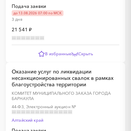
Подача заявки
░
░
░
░
░
░
░
до 13.08.2026 07:00 по МСК
3 дня
21 541 ₽
В избранные
Скрыть
░
░
░
░
░
░
░
░
░
░
░
░
░
Оказание услуг по ликвидации
░
░
░
░
░
░
░
несанкционированных свалок в рамках
благоустройства территории
КОМИТЕТ МУНИЦИПАЛЬНОГО ЗАКАЗА ГОРОДА
БАРНАУЛА
44-ФЗ, Электронный аукцион
№
Алтайский край
░
░
░
░
░
░
░
░
░
░
░
░
░
Подача заявки