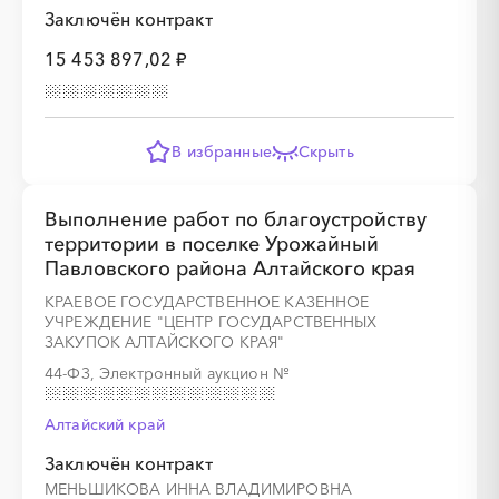
Заключён контракт
15 453 897,02 ₽
░
░
░
░
░
В избранные
Скрыть
Выполнение работ по благоустройству
░
░
░
░
░
░
░
░
░
░
░
░
░
территории в поселке Урожайный
Павловского района Алтайского края
КРАЕВОЕ ГОСУДАРСТВЕННОЕ КАЗЕННОЕ
УЧРЕЖДЕНИЕ "ЦЕНТР ГОСУДАРСТВЕННЫХ
░
░
░
░
░
░
░
ЗАКУПОК АЛТАЙСКОГО КРАЯ"
44-ФЗ, Электронный аукцион
№
Алтайский край
Заключён контракт
МЕНЬШИКОВА ИННА ВЛАДИМИРОВНА