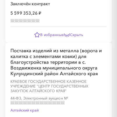
Заключён контракт
5 599 353,26 ₽
В избранные
Скрыть
░
░
░
░
░
░
░
░
░
░
░
░
░
Поставка изделий из металла (ворота и
калитка с элементами ковки) для
благоустройства территории в с.
Воздвиженка муниципального округа
░
░
░
░
░
░
░
Кулундинский район Алтайского края
КРАЕВОЕ ГОСУДАРСТВЕННОЕ КАЗЕННОЕ
УЧРЕЖДЕНИЕ "ЦЕНТР ГОСУДАРСТВЕННЫХ
ЗАКУПОК АЛТАЙСКОГО КРАЯ"
44-ФЗ, Электронный аукцион
№
Алтайский край
░
░
░
░
░
░
░
░
░
░
░
░
░