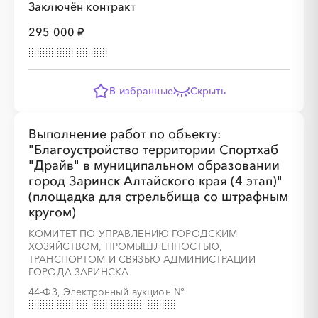
Заключён контракт
295 000 ₽
░
░
░
░
░
░
░
В избранные
Скрыть
Выполнение работ по объекту:
"Благоустройство территории Спортхаб
░
░
░
░
░
░
░
░
░
░
░
░
░
"Драйв" в муниципальном образовании
город Заринск Алтайского края (4 этап)"
(площадка для стрельбища со штрафным
кругом)
░
░
░
░
░
░
░
КОМИТЕТ ПО УПРАВЛЕНИЮ ГОРОДСКИМ
ХОЗЯЙСТВОМ, ПРОМЫШЛЕННОСТЬЮ,
ТРАНСПОРТОМ И СВЯЗЬЮ АДМИНИСТРАЦИИ
ГОРОДА ЗАРИНСКА
44-ФЗ, Электронный аукцион
№
░
░
░
░
░
░
░
░
░
░
░
░
░