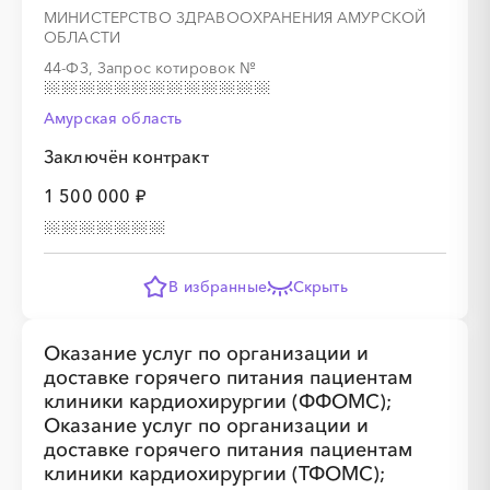
МИНИСТЕРСТВО ЗДРАВООХРАНЕНИЯ АМУРСКОЙ
ОБЛАСТИ
44-ФЗ, Запрос котировок
№
Амурская область
Заключён контракт
1 500 000 ₽
░
░
░
░
░
░
░
░
░
░
░
░
░
В избранные
Скрыть
░
░
░
░
░
░
░
Оказание услуг по организации и
доставке горячего питания пациентам
клиники кардиохирургии (ФФОМС);
Оказание услуг по организации и
доставке горячего питания пациентам
клиники кардиохирургии (ТФОМС);