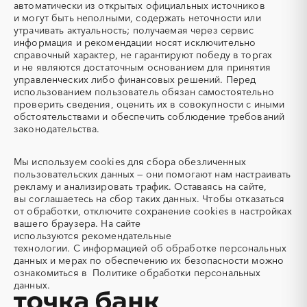
Липецкая область
Магаданская область
автоматически из открытых официальных источников
Авиационные работы
Авиационные работы
и могут быть неполными, содержать неточности или
Марий Эл
Мордовия
вертолетами
утрачивать актуальность; получаемая через сервис
Московская область
Мурманская область
информация и рекомендации носят исключительно
Автобус
Автовозы
справочный характер, не гарантируют победу в торгах
Ненецкий AО
Нижегородская область
Автогрейдер
Автозапчасти
и не являются достаточным основанием для принятия
Новгородская область
Новосибирская область
управленческих либо финансовых решений. Перед
Автоматизация
Автомобили
Омская область
Оренбургская область
использованием пользователь обязан самостоятельно
Автомобильные весы
Авторский надзор
проверить сведения, оценить их в совокупности с иными
Орловская область
Пензенская область
обстоятельствами и обеспечить соблюдение требований
Автотранспорт
Автоцистерны пожарные
Пермский край
Приморский край
законодательства.
Адсорбенты
Азот
Псковская область
Ростовская область
Азотные компрессоры
Азотные станции
Мы используем
cookies
для сбора обезличенных
Рязанская область
Самарская область
Акварель
Аквариумы
пользовательских данных — они помогают нам настраивать
Саратовская область
Сахалинская область
рекламу и анализировать трафик. Оставаясь на сайте,
Аккумуляторы
Алкогольная продукция
Свердловская область
Северная Осетия - Алания
вы соглашаетесь на сбор таких данных. Чтобы отказаться
Алмазное бурение
Алмазная резка
от обработки, отключите сохранение cookies в настройках
Смоленская область
Ставропольский край
вашего браузера. На сайте
Алюминиевые
Алюминиевые профили
Тамбовская область
Татарстан
используются
рекомендательные
конструкции
технологии.
С информацией об обработке персональных
Тверская область
Томская область
Алюминий
Аммоний
данных и мерах по обеспечению их безопасности можно
Тульская область
Тыва
ознакомиться в
Политике обработки персональных
Ангар
Антенны
данных.
Тюменская область
Удмуртская республика
Антискалант
Антрацит
Ульяновская область
Хабаровский край