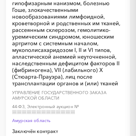
гипофизарным нанизмом, болезнью
Гоше, злокачественными
новообразованиями лимфоидной,
кроветворной и родственных им тканей,
рассеянным склерозом, гемолитико-
уремическим синдромом, юношеским
артритом с системным началом,
мукополисахаридозом I, II и VI типов,
апластической анемией неуточненной,
наследственным дефицитом факторов II
(фибриногена), VII (лабильного) X
(Стюарта-Прауэра), лиц после
трансплантации органов и (или) тканей
УПРАВЛЕНИЕ ГОСУДАРСТВЕННОГО ЗАКАЗА
АМУРСКОЙ ОБЛАСТИ
44-ФЗ, Электронный аукцион
№
Амурская область
Заключён контракт