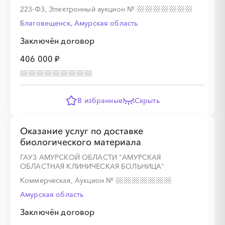
223-ФЗ, Электронный аукцион
№
Благовещенск, Амурская область
Заключён договор
░
░
░
░
░
░
░
406 000 ₽
░
░
░
░
░
░
░
░
░
В избранные
Скрыть
Оказание услуг по доставке
биологического материала
░
░
░
░
░
░
░
░
░
░
░
░
░
ГАУЗ АМУРСКОЙ ОБЛАСТИ "АМУРСКАЯ
ОБЛАСТНАЯ КЛИНИЧЕСКАЯ БОЛЬНИЦА"
Коммерческая, Аукцион
№
░
░
░
░
░
░
░
Амурская область
Заключён договор