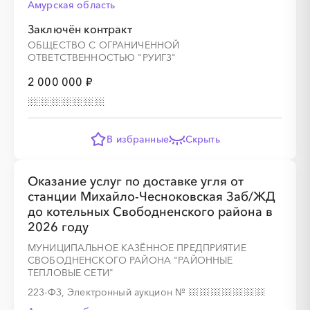
Амурская область
░
░
░
░
░
░
░
░
░
░
░
░
░
░
░
Заключён контракт
ОБЩЕСТВО С ОГРАНИЧЕННОЙ
ОТВЕТСТВЕННОСТЬЮ "РУИГЗ"
2 000 000 ₽
░
░
░
░
░
░
░
░
░
░
░
░
░
В избранные
Скрыть
░
░
░
░
░
░
░
░
░
░
░
Оказание услуг по доставке угля от
станции Михайло-Чесноковская Заб/ЖД
до котельных Свободненского района в
2026 году
МУНИЦИПАЛЬНОЕ КАЗЁННОЕ ПРЕДПРИЯТИЕ
СВОБОДНЕНСКОГО РАЙОНА "РАЙОННЫЕ
ТЕПЛОВЫЕ СЕТИ"
223-ФЗ, Электронный аукцион
№