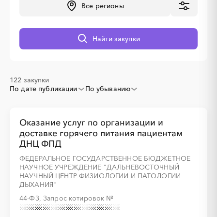
Все регионы
░
░
░
░
░
░
░
Найти закупки
122 закупки
По дате публикации
По убыванию
░
░
░
░
░
░
░
Оказание услуг по организации и
доставке горячего питания пациентам
░
░
░
░
░
░
░
░
░
ДНЦ ФПД
ФЕДЕРАЛЬНОЕ ГОСУДАРСТВЕННОЕ БЮДЖЕТНОЕ
НАУЧНОЕ УЧРЕЖДЕНИЕ "ДАЛЬНЕВОСТОЧНЫЙ
НАУЧНЫЙ ЦЕНТР ФИЗИОЛОГИИ И ПАТОЛОГИИ
ДЫХАНИЯ"
░
░
░
░
░
░
░
44-ФЗ, Запрос котировок
№