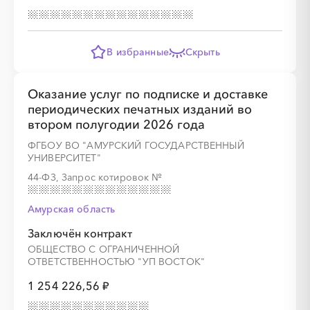
░
░
░
░
░
░
░
░
░
░
░
░
░
░
░
В избранные
Скрыть
Оказание услуг по подписке и доставке
периодических печатных изданий во
░
░
░
░
░
░
░
░
░
░
░
░
░
втором полугодии 2026 года
ФГБОУ ВО "АМУРСКИЙ ГОСУДАРСТВЕННЫЙ
УНИВЕРСИТЕТ"
░
░
░
░
░
░
░
44-ФЗ, Запрос котировок
№
Амурская область
Заключён контракт
ОБЩЕСТВО С ОГРАНИЧЕННОЙ
░
░
░
░
░
░
░
░
░
░
░
░
░
ОТВЕТСТВЕННОСТЬЮ "УП ВОСТОК"
1 254 226,56 ₽
░
░
░
░
░
░
░