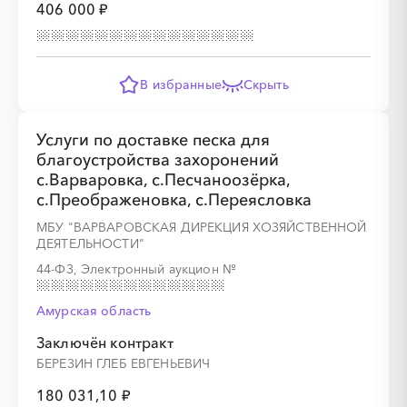
406 000 ₽
В избранные
Скрыть
Услуги по доставке песка для
благоустройства захоронений
с.Варваровка, с.Песчаноозёрка,
с.Преображеновка, с.Переясловка
МБУ "ВАРВАРОВСКАЯ ДИРЕКЦИЯ ХОЗЯЙСТВЕННОЙ
ДЕЯТЕЛЬНОСТИ"
44-ФЗ, Электронный аукцион
№
Амурская область
Заключён контракт
░
░
░
░
░
░
░
░
░
░
░
░
░
БЕРЕЗИН ГЛЕБ ЕВГЕНЬЕВИЧ
180 031,10 ₽
░
░
░
░
░
░
░