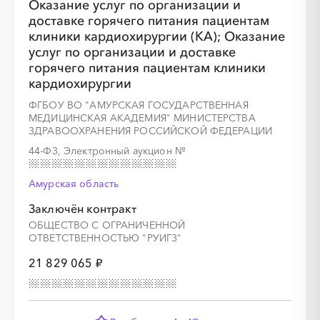
Оказание услуг по организации и
доставке горячего питания пациентам
клиники кардиохирургии (КА); Оказание
услуг по организации и доставке
горячего питания пациентам клиники
░
░
░
кардиохирургии
░
░
░
░
░
░
░
░
░
░
ФГБОУ ВО "АМУРСКАЯ ГОСУДАРСТВЕННАЯ
МЕДИЦИНСКАЯ АКАДЕМИЯ" МИНИСТЕРСТВА
ЗДРАВООХРАНЕНИЯ РОССИЙСКОЙ ФЕДЕРАЦИИ
░
░
░
░
░
░
░
44-ФЗ, Электронный аукцион
№
Амурская область
Заключён контракт
ОБЩЕСТВО С ОГРАНИЧЕННОЙ
ОТВЕТСТВЕННОСТЬЮ "РУИГЗ"
21 829 065 ₽