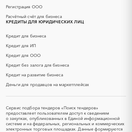
Белгородская область
Брянская область
ГСМ
ДВП
Регистрация ООО
Бурятия
Владимирская область
ДСП
ЕГЭ
Расчётный счёт для бизнеса
Волгоградская область
Вологодская область
ЖБИ
ЖКХ
КРЕДИТЫ ДЛЯ ЮРИДИЧЕСКИХ ЛИЦ
Воронежская область
Дагестан
ИБП
КИП (контрольно-
измерительные приборы)
Еврейская AО
Забайкальский край
Кредит для бизнеса
КТП
МТР (материально-
Ивановская область
Ингушетия
технические ресурсы)
Кредит для ИП
Иркутская область
Кабардино-Балкарская
НИОКР
НПЗ
республика
Кредит для ООО
ОКР (опытно-
ОСАГО
Калининградская область
Калмыкия
конструкторские работы)
Кредит без залога для бизнеса
Калужская область
Камчатский край
ПГС (песчано-гравийная
РВД (рукава высокого
Кредит на развитие бизнеса
Карачаево-Черкесская
Карелия
смесь)
давления)
республика
Деньги для продавцов на маркетплейсах
СВО
СКС (структурированные
Кемеровская область -
Кировская область
кабельные системы)
Кузбасс
СКУД
СОЖ (смазочно-
Коми
Костромская область
охлаждающие жидкости)
Сервис подбора тендеров «Поиск тендеров»
Краснодарский край
Красноярский край
ТЭН
УДС (установки
предоставляет пользователям доступ к сведениям
(Теплоэлектронагреватель)
депарафинизации скважин)
Крым
Курганская область
о закупках, опубликованных в Единой информационной
системе и на федеральных, региональных и коммерческих
УКПГ
ЯТЭК
Курская область
Ленинградская область
электронных торговых площадках. Данные формируются
Аварийные работы
Авиаперевозка