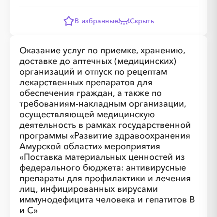
В избранные
Скрыть
░
░
░
░
░
░
░
░
░
░
░
Оказание услуг по приемке, хранению,
доставке до аптечных (медицинских)
организаций и отпуск по рецептам
лекарственных препаратов для
обеспечения граждан, а также по
требованиям-накладным организации,
осуществляющей медицинскую
деятельность в рамках государственной
программы «Развитие здравоохранения
░
░
░
░
░
░
░
░
░
░
░
░
░
Амурской области» мероприятия
«Поставка материальных ценностей из
░
░
░
федерального бюджета: антивирусные
░
░
░
░
░
░
░
░
препараты для профилактики и лечения
лиц, инфицированных вирусами
иммунодефицита человека и гепатитов В
и С»