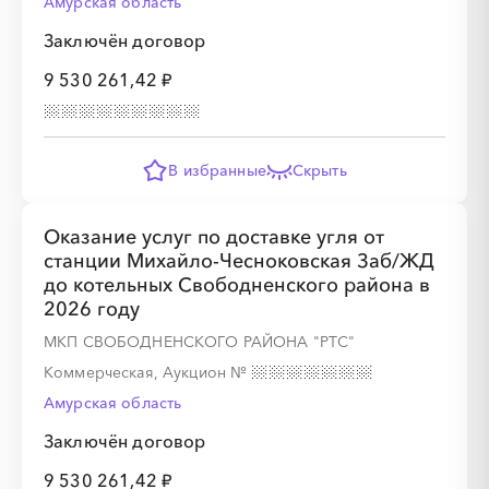
Амурская область
Заключён договор
░
░
░
░
░
░
░
░
░
░
░
░
░
9 530 261,42 ₽
░
░
░
░
░
░
░
В избранные
Скрыть
Оказание услуг по доставке угля от
░
░
░
░
░
░
░
станции Михайло-Чесноковская Заб/ЖД
до котельных Свободненского района в
2026 году
░
░
░
░
░
░
░
░
░
МКП СВОБОДНЕНСКОГО РАЙОНА "РТС"
Коммерческая, Аукцион
№
Амурская область
Заключён договор
░
░
░
░
░
░
░
9 530 261,42 ₽