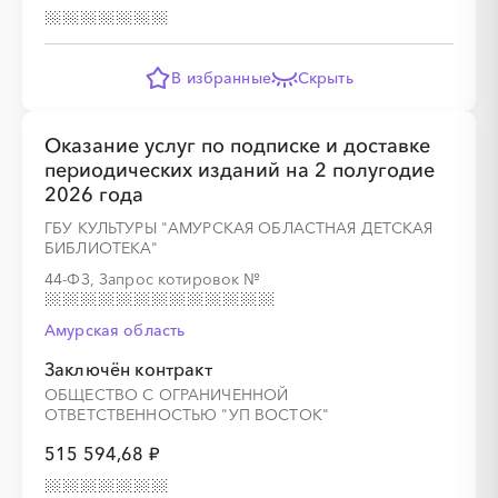
В избранные
Скрыть
░
░
░
░
░
░
░
░
░
░
░
░
░
Оказание услуг по подписке и доставке
периодических изданий на 2 полугодие
2026 года
░
░
░
░
░
░
░
ГБУ КУЛЬТУРЫ "АМУРСКАЯ ОБЛАСТНАЯ ДЕТСКАЯ
БИБЛИОТЕКА"
44-ФЗ, Запрос котировок
№
Амурская область
Заключён контракт
ОБЩЕСТВО С ОГРАНИЧЕННОЙ
ОТВЕТСТВЕННОСТЬЮ "УП ВОСТОК"
515 594,68 ₽
░
░
░
░
░
░
░
░
░
░
░
░
░