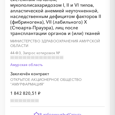
мукополисахаридозом I, II и VI типов,
апластической анемией неуточненной,
наследственным дефицитом факторов II
(фибриногена), VII (лабильного) X
(Стюарта-Прауэра), лиц после
трансплантации органов и (или) тканей
МИНИСТЕРСТВО ЗДРАВООХРАНЕНИЯ АМУРСКОЙ
ОБЛАСТИ
44-ФЗ, Запрос котировок
№
Амурская область
Заключён контракт
ОТКРЫТОЕ АКЦИОНЕРНОЕ ОБЩЕСТВО
"АМУРФАРМАЦИЯ"
1 842 820,51 ₽
В избранные
Скрыть