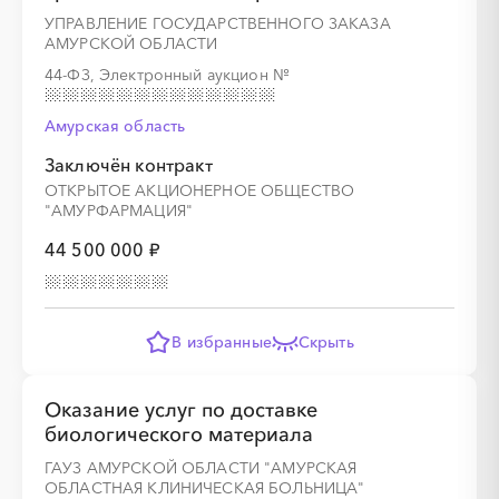
УПРАВЛЕНИЕ ГОСУДАРСТВЕННОГО ЗАКАЗА
АМУРСКОЙ ОБЛАСТИ
44-ФЗ, Электронный аукцион
№
Амурская область
░
░
░
░
░
░
░
░
░
░
░
░
░
Заключён контракт
ОТКРЫТОЕ АКЦИОНЕРНОЕ ОБЩЕСТВО
"АМУРФАРМАЦИЯ"
░
░
░
░
░
░
░
░
░
░
░
░
░
44 500 000 ₽
В избранные
Скрыть
░
░
░
░
░
░
░
░
░
░
░
░
░
Оказание услуг по доставке
биологического материала
ГАУЗ АМУРСКОЙ ОБЛАСТИ "АМУРСКАЯ
░
░
░
░
░
░
░
░
░
░
░
░
░
ОБЛАСТНАЯ КЛИНИЧЕСКАЯ БОЛЬНИЦА"