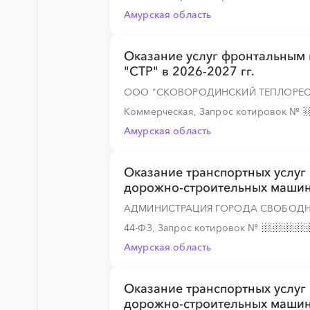
Амурская область
Оказание услуг фронтальным
░
░
░
░
░
░
░
"СТР" в 2026-2027 гг.
ООО "СКОВОРОДИНСКИЙ ТЕПЛОРЕС
Коммерческая, Запрос котировок
№
░
░
░
░
░
░
░
Амурская область
Оказание транспортных услуг
дорожно-строительных машин
░
░
░
░
░
░
░
░
░
░
░
░
░
АДМИНИСТРАЦИЯ ГОРОДА СВОБОД
44-ФЗ, Запрос котировок
№
Амурская область
░
░
░
░
░
░
░
░
░
░
░
░
░
Оказание транспортных услуг
дорожно-строительных машин