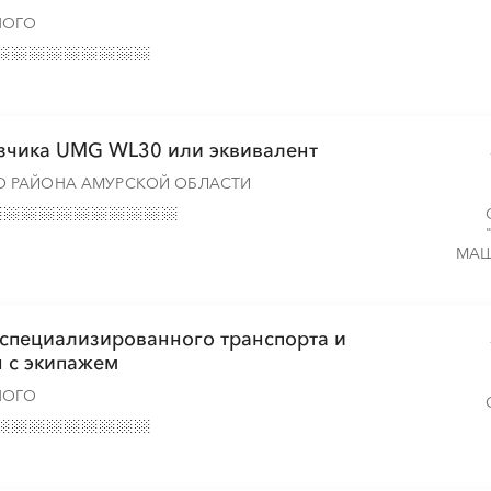
НОГО
░
░
░
░
░
░
░
узчика UMG WL30 или эквивалент
 РАЙОНА АМУРСКОЙ ОБЛАСТИ
░
░
░
░
░
░
░
░
░
МАШ
░
░
░
░
░
░
░
 специализированного транспорта и
 с экипажем
НОГО
░
░
░
░
░
░
░