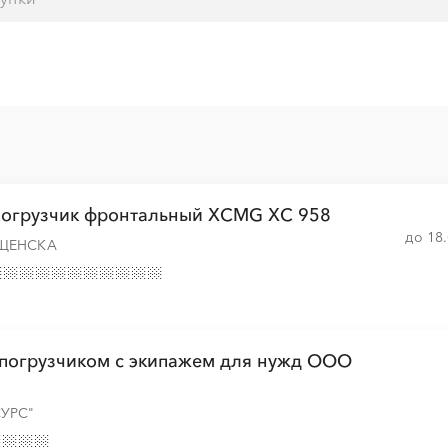
░
░
░
░
░
░
░
░
░
░
░
░
░
░
░
░
░
░
░
░
░
░
░
░
░
░
 погрузчик фронтальный XCMG XC 958
░
░
░
░
░
░
░
до 18
ЩЕНСКА
░
░
░
░
░
░
░
 погрузчиком с экипажем для нужд ООО
░
░
░
░
░
░
░
УРС"