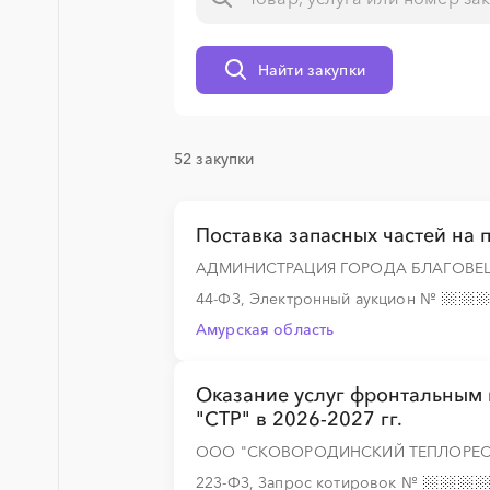
Найти закупки
░
░
░
░
░
░
░
52 закупки
░
░
░
░
░
░
░
░
░
░
░
░
░
Поставка запасных частей на
АДМИНИСТРАЦИЯ ГОРОДА БЛАГОВЕ
░
░
░
░
░
░
░
░
░
░
░
░
░
44-ФЗ, Электронный аукцион
№
Амурская область
░
░
░
░
░
░
░
░
░
░
░
░
░
Оказание услуг фронтальным
"СТР" в 2026-2027 гг.
ООО "СКОВОРОДИНСКИЙ ТЕПЛОРЕС
░
░
░
░
░
░
░
░
░
░
░
░
░
223-ФЗ, Запрос котировок
№