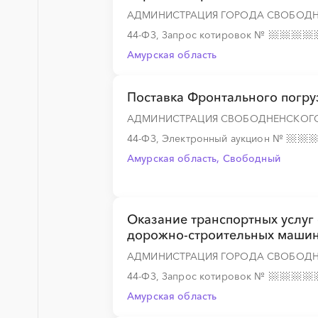
АДМИНИСТРАЦИЯ ГОРОДА СВОБОД
░
░
░
░
░
░
░
44-ФЗ, Запрос котировок
№
Амурская область
░
░
░
░
░
░
░
░
░
░
░
░
░
Поставка Фронтального погр
АДМИНИСТРАЦИЯ СВОБОДНЕНСКОГО
44-ФЗ, Электронный аукцион
№
░
░
░
░
░
░
░
Амурская область, Свободный
Оказание транспортных услуг
░
░
░
░
░
░
░
░
░
░
░
░
░
дорожно-строительных машин
АДМИНИСТРАЦИЯ ГОРОДА СВОБОД
44-ФЗ, Запрос котировок
№
░
░
░
░
░
░
░
░
░
░
░
░
░
Амурская область