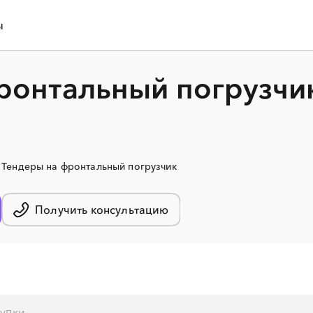
ы
ронтальный погрузчи
Тендеры на фронтальный погрузчик
Получить консультацию
░
░
░
░
░
░
░
░
░
░
░
░
░
░
░
░