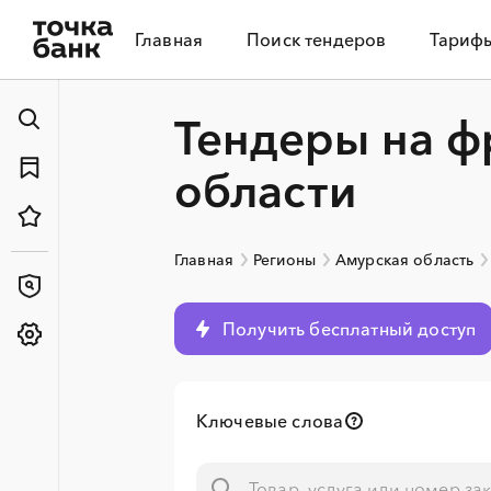
Главная
Поиск тендеров
Тариф
Тендеры на ф
области
Главная
Регионы
Амурская область
Получить бесплатный доступ
░
░
░
░
░
░
░
░
░
░
░
░
░
Ключевые слова
░
░
░
░
░
░
░