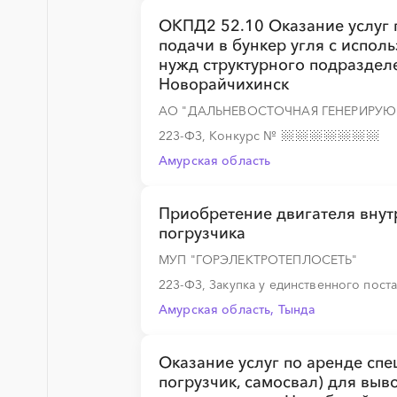
ОКПД2 52.10 Оказание услуг 
подачи в бункер угля с испол
нужд структурного подразделен
░
░
░
░
░
░
░
░
░
░
░
░
░
Новорайчихинск
АО "ДАЛЬНЕВОСТОЧНАЯ ГЕНЕРИРУ
223-ФЗ, Конкурс
№
░
░
░
░
░
Амурская область
Приобретение двигателя внут
░
░
░
░
░
░
░
░
░
░
░
░
░
погрузчика
МУП "ГОРЭЛЕКТРОТЕПЛОСЕТЬ"
223-ФЗ, Закупка у единственного пос
░
░
░
░
░
░
░
░
░
░
░
░
░
Амурская область, Тында
Оказание услуг по аренде спе
погрузчик, самосвал) для выв