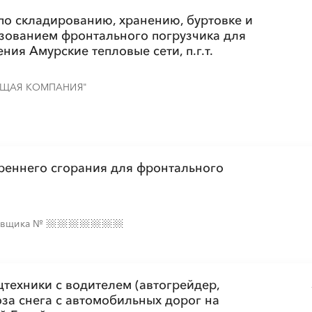
░
░
░
░
░
░
░
по складированию, хранению, буртовке и
ьзованием фронтального погрузчика для
ия Амурские тепловые сети, п.г.т.
ЮЩАЯ КОМПАНИЯ"
░
░
░
░
░
░
░
░
░
░
░
░
░
░
░
░
░
░
░
░
░
░
░
░
░
░
реннего сгорания для фронтального
░
░
░
░
░
░
░
░
░
░
░
тавщика
№
цтехники с водителем (автогрейдер,
оза снега с автомобильных дорог на