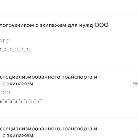
░
░
░
░
░
░
░
░
░
░
░
░
░
░
░
 погрузчиком с экипажем для нужд ООО
УРС"
░
░
░
░
░
░
░
 специализированного транспорта и
 с экипажем
Ч
НОГО
░
░
░
░
░
░
░
 специализированного транспорта и
░
░
░
░
░
░
░
░
 с экипажем
░
░
░
░
░
░
░