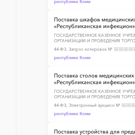
республика Коми
░
░
░
░
░
░
░
░
░
░
░
░
░
Поставка шкафов медицинских
«Республиканская инфекционна
ГОСУДАРСТВЕННОЕ КАЗЕННОЕ УЧРЕ
░
░
░
░
░
░
░
░
░
░
░
░
░
ОРГАНИЗАЦИИ И ПРОВЕДЕНИЯ ТОРГО
44-ФЗ, Запрос котировок
№
республика Коми
░
░
░
░
░
░
░
░
░
░
░
░
░
Поставка столов медицинских 
«Республиканская инфекционна
ГОСУДАРСТВЕННОЕ КАЗЕННОЕ УЧРЕ
ОРГАНИЗАЦИИ И ПРОВЕДЕНИЯ ТОРГО
░
░
░
░
░
░
░
░
░
░
░
░
░
44-ФЗ, Электронный аукцион
№
республика Коми
░
░
░
░
░
░
░
░
░
░
░
░
░
Поставка устройства для пред