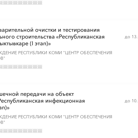
░
░
░
░
░
░
░
варительной очистки и тестирования
░
░
░
░
░
░
░
ьного строительства «Республиканская
до 13
ктывкаре (I этап)»
ЖДЕНИЕ РЕСПУБЛИКИ КОМИ "ЦЕНТР ОБЕСПЕЧЕНИЯ
В"
░
░
░
░
░
░
░
░
░
░
шечной передачи на объект
░
░
░
░
░
░
░
░
░
░
░
«Республиканская инфекционная
до 10
ап)»
ЖДЕНИЕ РЕСПУБЛИКИ КОМИ "ЦЕНТР ОБЕСПЕЧЕНИЯ
В"
░
░
░
░
░
░
░