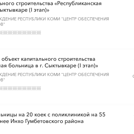
ьного строительства «Республиканская
ктывкаре (I этап)»
░
░
░
░
░
░
░
ЖДЕНИЕ РЕСПУБЛИКИ КОМИ "ЦЕНТР ОБЕСПЕЧЕНИЯ
В"
 объект капитального строительства
я больница в г. Сыктывкаре (I этап)»
ЖДЕНИЕ РЕСПУБЛИКИ КОМИ "ЦЕНТР ОБЕСПЕЧЕНИЯ
В"
ьницы на 20 коек с поликлиникой на 55
жнее Инхо Гумбетовского района