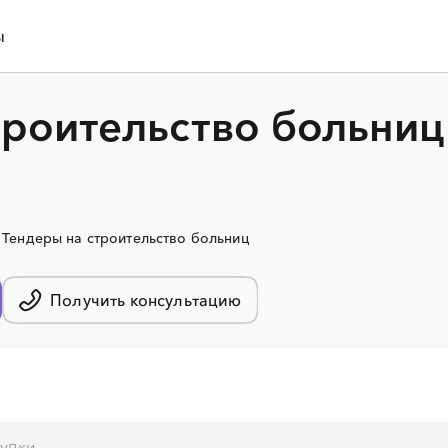
ы
троительство больниц
Тендеры на строительство больниц
Получить консультацию
░
░
░
░
░
░
░