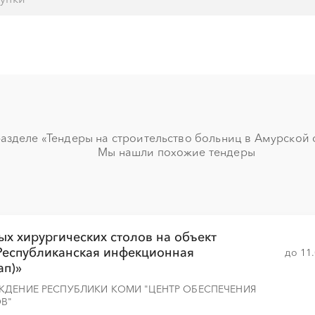
░
░
░
░
░
░
░
░
░
░
░
░
░
░
азделе «Тендеры на строительство больниц в Амурской о
Мы нашли похожие тендеры
░
░
░
░
░
░
░
х хирургических столов на объект
«Республиканская инфекционная
до 11
░
░
░
░
░
░
░
ап)»
ЖДЕНИЕ РЕСПУБЛИКИ КОМИ "ЦЕНТР ОБЕСПЕЧЕНИЯ
В"