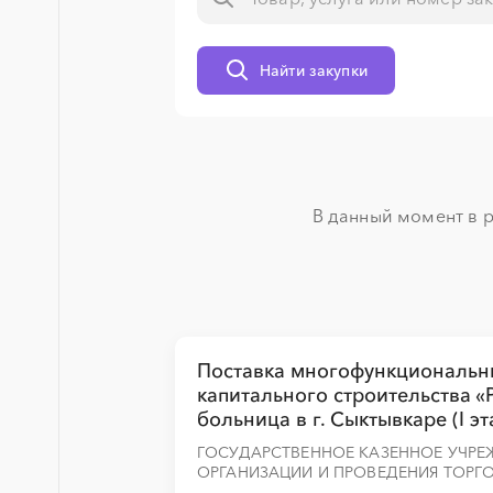
░
░
░
░
░
░
░
░
░
░
░
░
░
Найти закупки
░
░
░
░
░
░
░
░
░
░
░
░
░
В данный момент в р
░
░
░
░
░
░
░
░
░
░
░
░
░
░
░
░
░
░
░
░
░
░
░
░
░
░
Поставка многофункциональны
капитального строительства 
больница в г. Сыктывкаре (I эт
░
░
░
░
░
░
░
░
░
░
░
░
░
ГОСУДАРСТВЕННОЕ КАЗЕННОЕ УЧРЕ
ОРГАНИЗАЦИИ И ПРОВЕДЕНИЯ ТОРГО