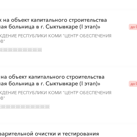
 на объект капитального строительства
я больница в г. Сыктывкаре (I этап)»
░
░
░
░
░
░
░
до 
ЖДЕНИЕ РЕСПУБЛИКИ КОМИ "ЦЕНТР ОБЕСПЕЧЕНИЯ
В"
░
░
░
░
░
░
░
на объект капитального строительства
я больница в г. Сыктывкаре (I этап)»
до 
░
░
░
░
░
░
░
░
░
░
ЖДЕНИЕ РЕСПУБЛИКИ КОМИ "ЦЕНТР ОБЕСПЕЧЕНИЯ
В"
░
░
░
░
░
░
░
░
░
░
░
варительной очистки и тестирования