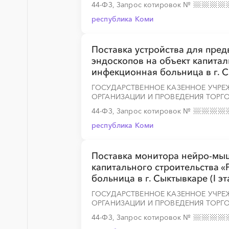
44-ФЗ, Запрос котировок
№
республика Коми
░
░
░
░
░
░
░
░
░
░
░
░
░
Поставка устройства для пред
эндоскопов на объект капитал
инфекционная больница в г. Сы
░
░
░
░
░
░
░
░
░
░
░
░
░
ГОСУДАРСТВЕННОЕ КАЗЕННОЕ УЧРЕ
ОРГАНИЗАЦИИ И ПРОВЕДЕНИЯ ТОРГО
44-ФЗ, Запрос котировок
№
республика Коми
░
░
░
░
░
░
░
░
░
░
░
░
░
Поставка монитора нейро-мы
капитального строительства 
больница в г. Сыктывкаре (I эт
░
░
░
░
░
░
░
░
░
░
░
░
░
ГОСУДАРСТВЕННОЕ КАЗЕННОЕ УЧРЕ
ОРГАНИЗАЦИИ И ПРОВЕДЕНИЯ ТОРГО
44-ФЗ, Запрос котировок
№