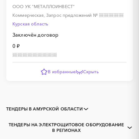
ООО УК "МЕТАЛЛОИНВЕСТ"
Коммерческая, Запрос предложений
№
Курская область
Заключён договор
0 ₽
В избранные
Скрыть
ТЕНДЕРЫ В АМУРСКОЙ ОБЛАСТИ
Закупки коммерческих
Закупки малого объема
организаций
ТЕНДЕРЫ НА ЭЛЕКТРОЩИТОВОЕ ОБОРУДОВАНИЕ
Тендеры заводов
1С
В РЕГИОНАХ
Белогорск, Амурская
Благовещенск, Амурская
3D печать
B2B