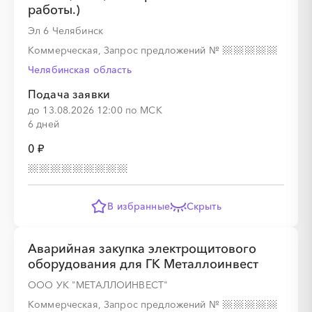
работы.)
░
░
░
░
░
░
░
░
░
░
░
░
░
░
░
Эл 6 Челябинск
Коммерческая, Запрос предложений
№
░
░
░
░
░
░
░
░
░
░
░
░
░
░
░
Челябинская область
Подача заявки
до 13.08.2026 12:00 по МСК
6 дней
0 ₽
░
░
░
░
░
░
░
В избранные
Скрыть
░
░
░
░
░
░
░
░
░
░
░
░
░
░
░
Аварийная закупка электрощитового
оборудования для ГК Металлоинвест
ООО УК "МЕТАЛЛОИНВЕСТ"
░
░
░
░
Коммерческая, Запрос предложений
№