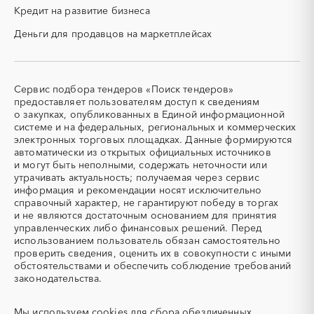
смесь)
давления)
Кредит на развитие бизнеса
Карачаево-Черкесская
Карелия
СВО
СКС (структурированные
республика
Деньги для продавцов на маркетплейсах
кабельные системы)
Кемеровская область -
Кировская область
СКУД
СОЖ (смазочно-
Кузбасс
охлаждающие жидкости)
Коми
Костромская область
ТЭН
УДС (установки
Сервис подбора тендеров «Поиск тендеров»
Краснодарский край
Красноярский край
(Теплоэлектронагреватель)
депарафинизации скважин)
предоставляет пользователям доступ к сведениям
Крым
Курганская область
о закупках, опубликованных в Единой информационной
УКПГ
ЯТЭК
системе и на федеральных, региональных и коммерческих
Курская область
Ленинградская область
Аварийные работы
Авиаперевозка
электронных торговых площадках. Данные формируются
Липецкая область
Магаданская область
автоматически из открытых официальных источников
Авиационные работы
Авиационные работы
и могут быть неполными, содержать неточности или
вертолетами
Марий Эл
Мордовия
утрачивать актуальность; получаемая через сервис
Автобус
Автовозы
Московская область
Мурманская область
информация и рекомендации носят исключительно
Автогрейдер
Автозапчасти
справочный характер, не гарантируют победу в торгах
Ненецкий AО
Нижегородская область
и не являются достаточным основанием для принятия
Автоматизация
Автомобили
Новгородская область
Новосибирская область
управленческих либо финансовых решений. Перед
Автомобильные весы
Авторский надзор
Омская область
Оренбургская область
использованием пользователь обязан самостоятельно
проверить сведения, оценить их в совокупности с иными
Автотранспорт
Автоцистерны пожарные
Орловская область
Пензенская область
обстоятельствами и обеспечить соблюдение требований
Адсорбенты
Азот
Пермский край
Приморский край
законодательства.
Азотные компрессоры
Азотные станции
Псковская область
Ростовская область
Акварель
Аквариумы
Мы используем
cookies
для сбора обезличенных
Рязанская область
Самарская область