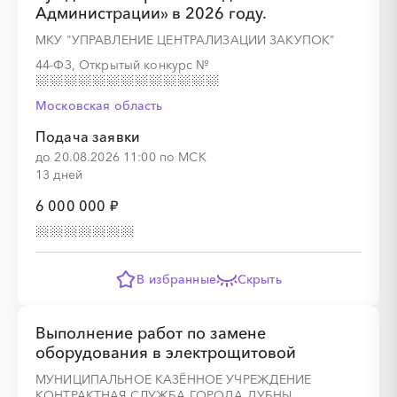
Администрации» в 2026 году.
МКУ "УПРАВЛЕНИЕ ЦЕНТРАЛИЗАЦИИ ЗАКУПОК"
44-ФЗ, Открытый конкурс
№
░
░
░
░
░
░
░
░
░
Московская область
Подача заявки
до 20.08.2026 11:00 по МСК
13 дней
6 000 000 ₽
░
░
░
░
░
В избранные
Скрыть
░
░
░
░
░
░
░
░
░
Выполнение работ по замене
оборудования в электрощитовой
МУНИЦИПАЛЬНОЕ КАЗЁННОЕ УЧРЕЖДЕНИЕ
░
░
░
░
░
КОНТРАКТНАЯ СЛУЖБА ГОРОДА ДУБНЫ