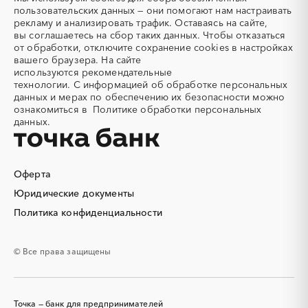
пользовательских данных — они помогают нам настраивать
Аккумуляторы
Алкогольная продукция
Саратовская область
Сахалинская область
рекламу и анализировать трафик. Оставаясь на сайте,
Алмазное бурение
Алмазная резка
Свердловская область
Северная Осетия - Алания
вы соглашаетесь на сбор таких данных. Чтобы отказаться
от обработки, отключите сохранение cookies в настройках
Алюминиевые
Алюминиевые профили
Смоленская область
Ставропольский край
вашего браузера. На сайте
конструкции
Тамбовская область
Татарстан
используются
рекомендательные
Алюминий
Аммоний
технологии.
С информацией об обработке персональных
Тверская область
Томская область
данных и мерах по обеспечению их безопасности можно
Ангар
Антенны
Тульская область
Тыва
ознакомиться в
Политике обработки персональных
Антискалант
Антрацит
данных.
Тюменская область
Удмуртская республика
Аппараты воздушного
Аргон
Ульяновская область
Хабаровский край
охлаждения
Хакасия
Ханты-Мансийский
Аренда автобусов
Аренда автомобилей
Автономный округ - Югра
Оферта
Аренда погрузчика
Аренда помещений
Челябинская область
Чеченская республика
Юридические документы
Аренда спецтехники с
Арматурная сетка
Чувашская республика
Чукотский AО
Политика конфиденциальности
экипажем
Саха (Якутия)
Ямало-Ненецкий AО
Арматурные каркасы для
Арфы
свай
Ярославская область
© Все права защищены
Архитектурная подсветка
Асфальт
Асфальтирование дорог
Аттракционы
Аудиоролики
Аудиторские услуги
Точка — банк для предпринимателей