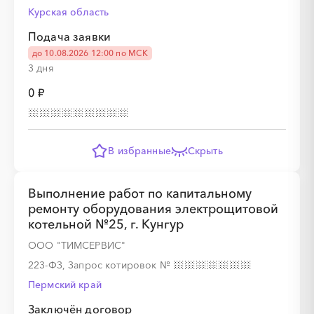
Курская область
░
░
░
░
░
░
░
░
░
░
░
░
░
░
░
Подача заявки
до 10.08.2026 12:00 по МСК
3 дня
░
░
░
░
░
0 ₽
░
░
░
░
░
░
░
░
░
В избранные
Скрыть
Выполнение работ по капитальному
ремонту оборудования электрощитовой
░
░
░
░
░
котельной №25, г. Кунгур
ООО "ТИМСЕРВИС"
░
░
░
░
░
░
░
░
░
░
░
░
░
░
░
223-ФЗ, Запрос котировок
№
Пермский край
Заключён договор