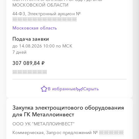
МОСКОВСКОЙ ОБЛАСТИ
44-ФЗ, Электронный аукцион
№
░
░
░
░
░
░
░
░
░
Московская область
Подача заявки
до 14.08.2026 10:00 по МСК
7 дней
░
░
░
░
░
░
░
307 089,84 ₽
░
░
░
░
░
░
░
░
░
░
░
░
░
░
░
В избранные
Скрыть
Закупка электрощитового оборудования
░
░
░
░
░
для ГК Металлоинвест
ООО УК "МЕТАЛЛОИНВЕСТ"
Коммерческая, Запрос предложений
№
░
░
░
░
░
░
░
░
░
░
░
░
░
░
░