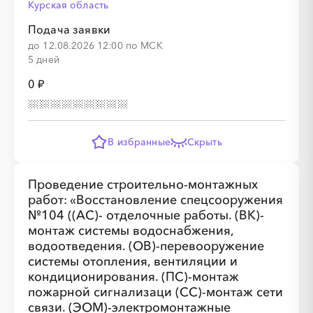
Курская область
Подача заявки
до 12.08.2026 12:00 по МСК
5 дней
░
░
░
░
0 ₽
░
░
░
░
░
░
░
░
В избранные
Скрыть
Проведение строительно-монтажных
работ: «Восстановление спецсооружения
░
░
░
░
░
░
░
░
░
░
░
░
░
№104 ((АС)- отделочные работы. (ВК)-
монтаж системы водоснабжения,
водоотведения. (ОВ)-перевооружение
░
░
░
░
░
░
░
░
░
░
░
░
░
системы отопления, вентиляции и
кондиционирования. (ПС)-монтаж
пожарной сигнализаци (СС)-монтаж сети
связи. (ЭОМ)-электромонтажные