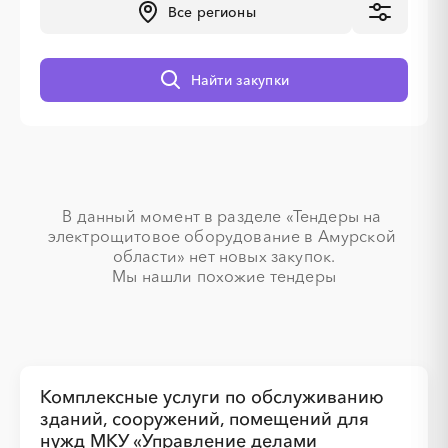
Все регионы
░
░
░
░
░
░
░
░
░
░
░
░
░
Найти закупки
░
░
░
░
░
░
░
В данный момент в разделе «Тендеры на 
электрощитовое оборудование в Амурской 
области» нет новых закупок.

░
░
░
░
░
░
░
░
░
░
░
░
░
Мы нашли похожие тендеры
░
░
░
░
░
░
░
Комплексные услуги по обслуживанию
зданий, сооружений, помещений для
нужд МКУ «Управление делами
░
░
░
░
░