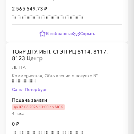
░
░
░
░
░
2 565 549,73 ₽
░
░
░
░
░
░
░
░
░
В избранные
Скрыть
ТОиР ДГУ, ИБП, СГЭП РЦ 8114, 8117,
8123 Центр
ЛЕНТА
Коммерческая, Объявление о покупке
№
Санкт-Петербург
Подача заявки
до 07.08.2026 13:00 по МСК
4 часа
0 ₽