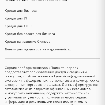
Воронежская область
Дагестан
измерительные приборы)
Еврейская AО
Забайкальский край
КТП
МТР (материально-
Кредит для бизнеса
технические ресурсы)
Ивановская область
Ингушетия
Кредит для ИП
НИОКР
НПЗ
Иркутская область
Кабардино-Балкарская
республика
ОКР (опытно-
ОСАГО
Кредит для ООО
конструкторские работы)
Калининградская область
Калмыкия
Кредит без залога для бизнеса
ПГС (песчано-гравийная
РВД (рукава высокого
Калужская область
Камчатский край
смесь)
давления)
Кредит на развитие бизнеса
Карачаево-Черкесская
Карелия
СВО
СКС (структурированные
республика
Деньги для продавцов на маркетплейсах
кабельные системы)
Кемеровская область -
Кировская область
СКУД
СОЖ (смазочно-
Кузбасс
охлаждающие жидкости)
Коми
Костромская область
ТЭН
УДС (установки
Сервис подбора тендеров «Поиск тендеров»
Краснодарский край
Красноярский край
(Теплоэлектронагреватель)
депарафинизации скважин)
предоставляет пользователям доступ к сведениям
Крым
Курганская область
о закупках, опубликованных в Единой информационной
УКПГ
ЯТЭК
системе и на федеральных, региональных и коммерческих
Курская область
Ленинградская область
Аварийные работы
Авиаперевозка
электронных торговых площадках. Данные формируются
Липецкая область
Магаданская область
автоматически из открытых официальных источников
Авиационные работы
Авиационные работы
и могут быть неполными, содержать неточности или
вертолетами
Марий Эл
Мордовия
утрачивать актуальность; получаемая через сервис
Автобус
Автовозы
Московская область
Мурманская область
информация и рекомендации носят исключительно