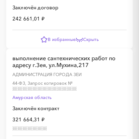
░
░
░
░
░
░
░
Заключён договор
242 661,01 ₽
В избранные
Скрыть
░
░
░
░
░
░
░
выполнение сантехнических работ по
адресу г.Зея, ул.Мухина,217
░
░
░
░
░
░
░
░
░
АДМИНИСТРАЦИЯ ГОРОДА ЗЕИ
44-ФЗ, Запрос котировок
№
Амурская область
Заключён контракт
░
░
░
░
░
░
░
321 664,31 ₽
░
░
░
░
░
░
░
░
░