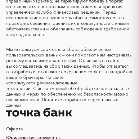
Автогрейдер
Автозапчасти
справочный характер, не гарантируют победу в торгах
Ненецкий AО
Нижегородская область
и не являются достаточным основанием для принятия
Автоматизация
Автомобили
Новгородская область
Новосибирская область
управленческих либо финансовых решений. Перед
Автомобильные весы
Авторский надзор
Омская область
Оренбургская область
использованием пользователь обязан самостоятельно
проверить сведения, оценить их в совокупности с иными
Автотранспорт
Автоцистерны пожарные
Орловская область
Пензенская область
обстоятельствами и обеспечить соблюдение требований
Адсорбенты
Азот
Пермский край
Приморский край
законодательства.
Азотные компрессоры
Азотные станции
Псковская область
Ростовская область
Акварель
Аквариумы
Мы используем
cookies
для сбора обезличенных
Рязанская область
Самарская область
пользовательских данных — они помогают нам настраивать
Аккумуляторы
Алкогольная продукция
Саратовская область
Сахалинская область
рекламу и анализировать трафик. Оставаясь на сайте,
Алмазное бурение
Алмазная резка
Свердловская область
Северная Осетия - Алания
вы соглашаетесь на сбор таких данных. Чтобы отказаться
от обработки, отключите сохранение cookies в настройках
Алюминиевые
Алюминиевые профили
Смоленская область
Ставропольский край
вашего браузера. На сайте
конструкции
Тамбовская область
Татарстан
используются
рекомендательные
Алюминий
Аммоний
технологии.
С информацией об обработке персональных
Тверская область
Томская область
данных и мерах по обеспечению их безопасности можно
Ангар
Антенны
Тульская область
Тыва
ознакомиться в
Политике обработки персональных
Антискалант
Антрацит
данных.
Тюменская область
Удмуртская республика
Аппараты воздушного
Аргон
Ульяновская область
Хабаровский край
охлаждения
Хакасия
Ханты-Мансийский
Аренда автобусов
Аренда автомобилей
Автономный округ - Югра
Оферта
Аренда погрузчика
Аренда помещений
Челябинская область
Чеченская республика
Юридические документы