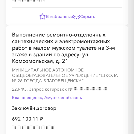
В избранные
Скрыть
░
░
░
░
░
░
░
░
░
░
░
░
░
Выполнение ремонтно-отделочных,
сантехнических и электромонтажных
работ в малом мужском туалете на 3-м
этаже в здании по адресу: ул.
Комсомольская, д. 21
░
░
░
░
░
░
░
МУНИЦИПАЛЬНОЕ АВТОНОМНОЕ
ОБЩЕОБРАЗОВАТЕЛЬНОЕ УЧРЕЖДЕНИЕ "ШКОЛА
№ 26 ГОРОДА БЛАГОВЕЩЕНСКА"
223-ФЗ, Запрос котировок
№
Благовещенск, Амурская область
░
░
░
░
░
Заключён договор
692 100,11 ₽
░
░
░
░
░
░
░
░
░
░
░
░
░
░
░