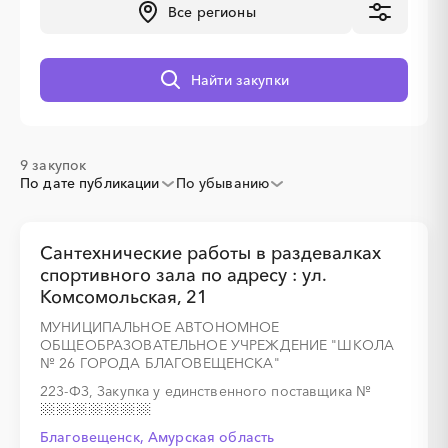
Все регионы
Найти закупки
░
░
░
░
░
░
░
░
░
░
░
░
░
9 закупок
По дате публикации
По убыванию
░
░
░
░
░
░
░
Сантехнические работы в раздевалках
спортивного зала по адресу : ул.
Комсомольская, 21
МУНИЦИПАЛЬНОЕ АВТОНОМНОЕ
ОБЩЕОБРАЗОВАТЕЛЬНОЕ УЧРЕЖДЕНИЕ "ШКОЛА
№ 26 ГОРОДА БЛАГОВЕЩЕНСКА"
░
░
░
░
░
░
░
░
░
░
░
░
░
223-ФЗ, Закупка у единственного поставщика
№
Благовещенск, Амурская область