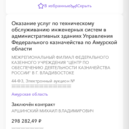
В избранные
Скрыть
Оказание услуг по техническому
обслуживанию инженерных систем в
административных зданиях Управления
░
░
░
░
░
░
░
Федерального казначейства по Амурской
области
МЕЖРЕГИОНАЛЬНЫЙ ФИЛИАЛ ФЕДЕРАЛЬНОГО
░
░
░
░
░
░
░
░
░
░
░
░
░
░
░
КАЗЕННОГО УЧРЕЖДЕНИЯ "ЦЕНТР ПО
ОБЕСПЕЧЕНИЮ ДЕЯТЕЛЬНОСТИ КАЗНАЧЕЙСТВА
РОССИИ" В Г. ВЛАДИВОСТОКЕ
44-ФЗ, Электронный аукцион
№
Амурская область
░
░
░
░
░
░
░
Заключён контракт
АРШИНСКИЙ МИХАИЛ ВЛАДИМИРОВИЧ
298 282,49 ₽
░
░
░
░
░
░
░
░
░
░
░
░
░
░
░