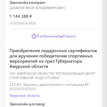
░
░
░
░
░
░
░
Заключён контракт
ШАФЕЕВ ЯКОВ ВЛАДИМИРОВИЧ
1 144 388 ₽
░
░
░
░
░
░
░
░
░
░
░
░
░
В избранные
Скрыть
░
░
░
░
░
░
░
Приобретение подарочных сертификатов
для вручения победителям спортивных
мероприятий на приз Губернатора
Амурской области
ГАУ АМУРСКОЙ ОБЛАСТИ "РЕГИОНАЛЬНЫЙ ЦЕНТР
СПОРТИВНОЙ ПОДГОТОВКИ"
░
░
░
░
░
░
░
░
░
░
░
░
░
223-ФЗ, Закупка у единственного поставщика
№
Амурская область
░
░
░
░
░
░
░
Заключён договор