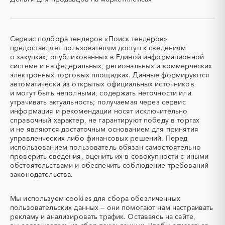
кабельные системы)
Кемеровская область -
Кировская область
СКУД
СОЖ (смазочно-
Кузбасс
охлаждающие жидкости)
Коми
Костромская область
ТЭН
УДС (установки
Сервис подбора тендеров «Поиск тендеров»
Краснодарский край
Красноярский край
(Теплоэлектронагреватель)
депарафинизации скважин)
предоставляет пользователям доступ к сведениям
Крым
Курганская область
о закупках, опубликованных в Единой информационной
УКПГ
ЯТЭК
системе и на федеральных, региональных и коммерческих
Курская область
Ленинградская область
Аварийные работы
Авиаперевозка
электронных торговых площадках. Данные формируются
Липецкая область
Магаданская область
автоматически из открытых официальных источников
Авиационные работы
Авиационные работы
и могут быть неполными, содержать неточности или
вертолетами
Марий Эл
Мордовия
утрачивать актуальность; получаемая через сервис
Автобус
Автовозы
Московская область
Мурманская область
информация и рекомендации носят исключительно
Автогрейдер
Автозапчасти
справочный характер, не гарантируют победу в торгах
Ненецкий AО
Нижегородская область
и не являются достаточным основанием для принятия
Автоматизация
Автомобили
Новгородская область
Новосибирская область
управленческих либо финансовых решений. Перед
Автомобильные весы
Авторский надзор
Омская область
Оренбургская область
использованием пользователь обязан самостоятельно
проверить сведения, оценить их в совокупности с иными
Автотранспорт
Автоцистерны пожарные
Орловская область
Пензенская область
обстоятельствами и обеспечить соблюдение требований
Адсорбенты
Азот
Пермский край
Приморский край
законодательства.
Азотные компрессоры
Азотные станции
Псковская область
Ростовская область
Акварель
Аквариумы
Мы используем
cookies
для сбора обезличенных
Рязанская область
Самарская область
пользовательских данных — они помогают нам настраивать
Аккумуляторы
Алкогольная продукция
Саратовская область
Сахалинская область
рекламу и анализировать трафик. Оставаясь на сайте,
Алмазное бурение
Алмазная резка