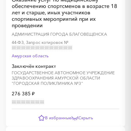
обеспечению спортсменов в возрасте 18
лет и старше, иных участников
░
░
░
░
░
░
░
░
░
░
░
░
░
спортивных мероприятий при их
проведении
░
░
░
░
░
░
░
АДМИНИСТРАЦИЯ ГОРОДА БЛАГОВЕЩЕНСКА
44-ФЗ, Запрос котировок
№
Амурская область
Заключён контракт
ГОСУДАРСТВЕННОЕ АВТОНОМНОЕ УЧРЕЖДЕНИЕ
░
░
░
░
░
░
░
░
░
░
░
░
░
ЗДРАВООХРАНЕНИЯ АМУРСКОЙ ОБЛАСТИ
"ГОРОДСКАЯ ПОЛИКЛИНИКА №3"
░
░
░
░
░
░
░
276 385 ₽
В избранные
Скрыть
░
░
░
░
░
░
░
░
░
░
░
░
░