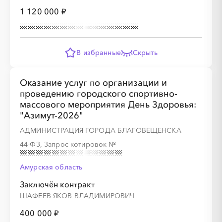
1 120 000 ₽
░
░
░
░
░
░
░
░
░
░
░
░
░
В избранные
Скрыть
Оказание услуг по организации и
░
░
░
░
░
░
░
проведению городского спортивно-
массового мероприятия День Здоровья:
"Азимут-2026"
АДМИНИСТРАЦИЯ ГОРОДА БЛАГОВЕЩЕНСКА
44-ФЗ, Запрос котировок
№
░
░
░
░
░
░
░
░
░
░
░
░
░
Амурская область
Заключён контракт
ШАФЕЕВ ЯКОВ ВЛАДИМИРОВИЧ
░
░
░
░
░
░
░
400 000 ₽