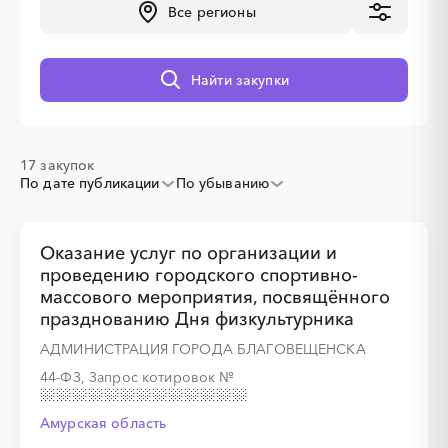
Все регионы
░
░
░
░
░
░
░
Найти закупки
17 закупок
По дате публикации
По убыванию
░
░
░
░
░
░
░
Оказание услуг по организации и
░
░
░
░
░
░
░
░
░
░
░
░
░
░
░
проведению городского спортивно-
массового мероприятия, посвящённого
празднованию Дня физкультурника
АДМИНИСТРАЦИЯ ГОРОДА БЛАГОВЕЩЕНСКА
44-ФЗ, Запрос котировок
№
░
░
░
░
░
░
░
░
░
░
░
░
░
Амурская область