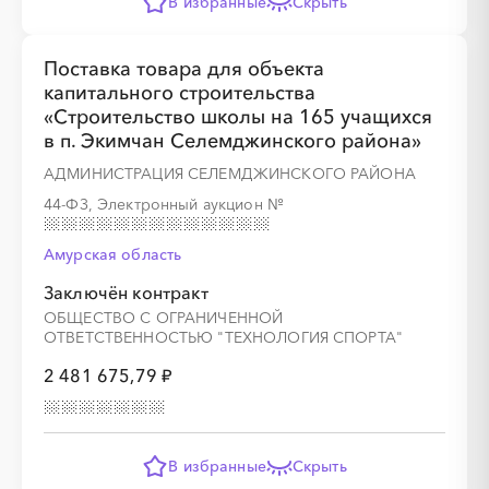
В избранные
Скрыть
░
░
░
░
░
░
░
░
░
░
░
░
░
Поставка товара для объекта
капитального строительства
«Строительство школы на 165 учащихся
в п. Экимчан Селемджинского района»
░
░
░
░
░
░
░
АДМИНИСТРАЦИЯ СЕЛЕМДЖИНСКОГО РАЙОНА
44-ФЗ, Электронный аукцион
№
Амурская область
░
░
░
░
░
░
░
░
░
░
░
░
░
Заключён контракт
ОБЩЕСТВО С ОГРАНИЧЕННОЙ
ОТВЕТСТВЕННОСТЬЮ "ТЕХНОЛОГИЯ СПОРТА"
2 481 675,79 ₽
░
░
░
░
░
░
░
В избранные
Скрыть