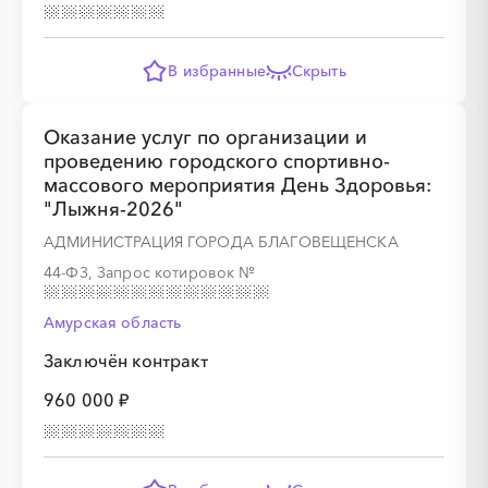
В избранные
Скрыть
░
░
░
░
░
░
░
░
░
░
░
░
░
Оказание услуг по организации и
проведению городского спортивно-
░
░
░
░
░
░
░
массового мероприятия День Здоровья:
"Лыжня-2026"
АДМИНИСТРАЦИЯ ГОРОДА БЛАГОВЕЩЕНСКА
44-ФЗ, Запрос котировок
№
░
░
░
░
░
░
░
░
░
░
░
░
░
Амурская область
Заключён контракт
960 000 ₽
░
░
░
░
░
░
░