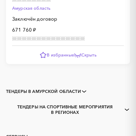
Амурская область
Заключён договор
671 760 ₽
В избранные
Скрыть
ТЕНДЕРЫ В АМУРСКОЙ ОБЛАСТИ
Закупки коммерческих
Закупки малого объема
организаций
ТЕНДЕРЫ НА СПОРТИВНЫЕ МЕРОПРИЯТИЯ
Тендеры заводов
1С
В РЕГИОНАХ
Белогорск, Амурская
Благовещенск, Амурская
3D печать
B2B
область
область
GPON
IT
Завитинск
Зея
PR
Erp-системы