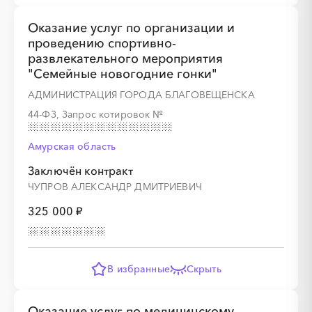
Оказание услуг по организации и
проведению спортивно-
░
░
░
░
░
░
░
░
░
░
░
░
░
развлекательного мероприятия
"Семейные новогодние гонки"
АДМИНИСТРАЦИЯ ГОРОДА БЛАГОВЕЩЕНСКА
░
░
░
░
░
░
░
44-ФЗ, Запрос котировок
№
Амурская область
Заключён контракт
ЧУПРОВ АЛЕКСАНДР ДМИТРИЕВИЧ
░
░
░
░
░
░
░
░
░
░
░
░
░
325 000 ₽
░
░
░
░
░
░
░
В избранные
Скрыть
Оказание услуг по медицинскому