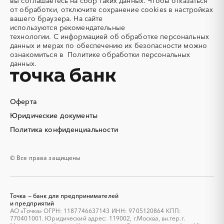
Свердловская область
Северная Осетия - Алания
вы соглашаетесь на сбор таких данных. Чтобы отказаться
от обработки, отключите сохранение cookies в настройках
Алюминиевые
Алюминиевые профили
Смоленская область
Ставропольский край
вашего браузера. На сайте
конструкции
Тамбовская область
Татарстан
используются
рекомендательные
Алюминий
Аммоний
технологии.
С информацией об обработке персональных
Тверская область
Томская область
данных и мерах по обеспечению их безопасности можно
Ангар
Антенны
Тульская область
Тыва
ознакомиться в
Политике обработки персональных
Антискалант
Антрацит
данных.
Тюменская область
Удмуртская республика
Аппараты воздушного
Аргон
Ульяновская область
Хабаровский край
охлаждения
Хакасия
Ханты-Мансийский
Аренда автобусов
Аренда автомобилей
Автономный округ - Югра
Оферта
Аренда погрузчика
Аренда помещений
Челябинская область
Чеченская республика
Юридические документы
Аренда спецтехники с
Арматурная сетка
Чувашская республика
Чукотский AО
Политика конфиденциальности
экипажем
Саха (Якутия)
Ямало-Ненецкий AО
Арматурные каркасы для
Арфы
свай
Ярославская область
© Все права защищены
Архитектурная подсветка
Асфальт
Асфальтирование дорог
Аттракционы
Аудиоролики
Аудиторские услуги
Точка — банк для предпринимателей
Аутсорсинг
и предприятий
Аутсорсинг персонала
АО «Точка» ОГРН: 1187746637143 ИНН: 9705120864 КПП:
Аутстаффинг
Базы данных
770401001. Юридический адрес: 119002, г.Москва, вн.тер.г.