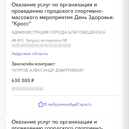
Оказание услуг по организации и
проведению городского спортивно-
░
░
░
массового мероприятия День Здоровья:
░
░
░
░
"Кросс"
АДМИНИСТРАЦИЯ ГОРОДА БЛАГОВЕЩЕНСКА
44-ФЗ, Запрос котировок
№
Амурская область
Заключён контракт
░
░
░
░
░
░
░
░
ЧУПРОВ АЛЕКСАНДР ДМИТРИЕВИЧ
630 000 ₽
░
░
░
░
░
░
░
░
░
░
░
░
░
░
░
В избранные
Скрыть
Оказание услуг по организации и
проведению городского спортивно-