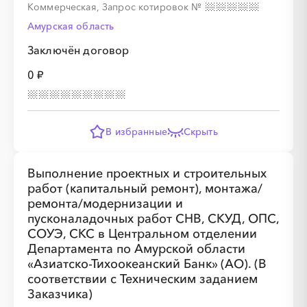
Коммерческая, Запрос котировок
№
Амурская область
Заключён договор
0 ₽
░
░
░
░
░
░
░
░
░
░
░
░
В избранные
Скрыть
░
░
░
░
░
░
░
░
░
░
░
░
░
░
░
Выполнение проектных и строительных
работ (капитальный ремонт), монтажа/
ремонта/модернизации и
пусконаладочных работ СНВ, СКУД, ОПС,
░
░
░
░
░
░
░
░
░
░
░
░
СОУЭ, СКС в Центральном отделении
Департамента по Амурской области
«Азиатско-Тихоокеанский Банк» (АО). (В
░
░
░
░
░
░
░
░
░
░
░
░
░
░
░
соответствии с Техническим заданием
Заказчика)