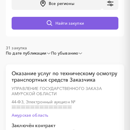
Все регионы
░
░
░
░
░
░
░
░
░
░
░
Найти закупки
31 закупка
По дате публикации
По убыванию
░
░
░
░
░
░
░
Оказание услуг по техническому осмотру
транспортных средств Заказчика
░
░
░
░
░
░
░
░
░
УПРАВЛЕНИЕ ГОСУДАРСТВЕННОГО ЗАКАЗА
АМУРСКОЙ ОБЛАСТИ
44-ФЗ, Электронный аукцион
№
Амурская область
Заключён контракт