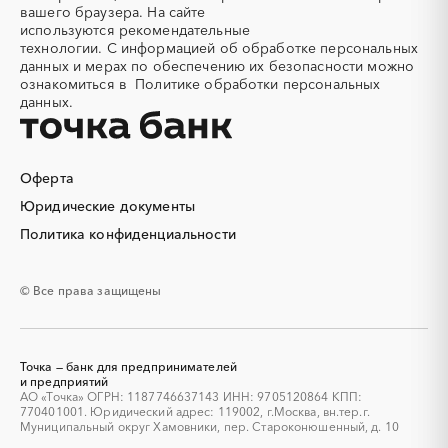
Смоленская область
Ставропольский край
вашего браузера. На сайте
конструкции
Тамбовская область
Татарстан
используются
рекомендательные
Алюминий
Аммоний
технологии.
С информацией об обработке персональных
Тверская область
Томская область
данных и мерах по обеспечению их безопасности можно
Ангар
Антенны
Тульская область
Тыва
ознакомиться в
Политике обработки персональных
Антискалант
Антрацит
данных.
Тюменская область
Удмуртская республика
Аппараты воздушного
Аргон
Ульяновская область
Хабаровский край
охлаждения
Хакасия
Ханты-Мансийский
Аренда автобусов
Аренда автомобилей
Автономный округ - Югра
Оферта
Аренда погрузчика
Аренда помещений
Челябинская область
Чеченская республика
Юридические документы
Аренда спецтехники с
Арматурная сетка
Чувашская республика
Чукотский AО
Политика конфиденциальности
экипажем
Саха (Якутия)
Ямало-Ненецкий AО
Арматурные каркасы для
Арфы
свай
Ярославская область
© Все права защищены
Архитектурная подсветка
Асфальт
Асфальтирование дорог
Аттракционы
Аудиоролики
Аудиторские услуги
Точка — банк для предпринимателей
Аутсорсинг
и предприятий
Аутсорсинг персонала
АО «Точка» ОГРН: 1187746637143 ИНН: 9705120864 КПП:
Аутстаффинг
Базы данных
770401001. Юридический адрес: 119002, г.Москва, вн.тер.г.
Муниципальный округ Хамовники, пер. Староконюшенный, д. 10
Баннеры
Барит