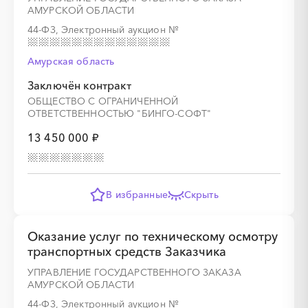
АМУРСКОЙ ОБЛАСТИ
░
░
░
░
░
44-ФЗ, Электронный аукцион
№
░
░
░
░
░
░
░
░
░
Амурская область
Заключён контракт
ОБЩЕСТВО С ОГРАНИЧЕННОЙ
ОТВЕТСТВЕННОСТЬЮ "БИНГО-СОФТ"
13 450 000 ₽
░
░
░
░
░
В избранные
Скрыть
░
░
░
░
░
░
░
░
░
Оказание услуг по техническому осмотру
транспортных средств Заказчика
УПРАВЛЕНИЕ ГОСУДАРСТВЕННОГО ЗАКАЗА
АМУРСКОЙ ОБЛАСТИ
44-ФЗ, Электронный аукцион
№