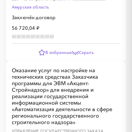
Амурская область
Заключён договор
░
░
░
░
░
░
░
56 720,04 ₽
В избранные
Скрыть
░
░
░
░
░
Оказание услуг по настройке на
технических средствах Заказчика
программы для ЭВМ «Акцент-
░
░
░
░
░
░
░
░
░
Стройнадзор» для внедрения и
реализации государственной
информационной системы
«Автоматизация деятельности в сфере
регионального государственного
строительного надзора»
УПРАВЛЕНИЕ ГОСУДАРСТВЕННОГО ЗАКАЗА