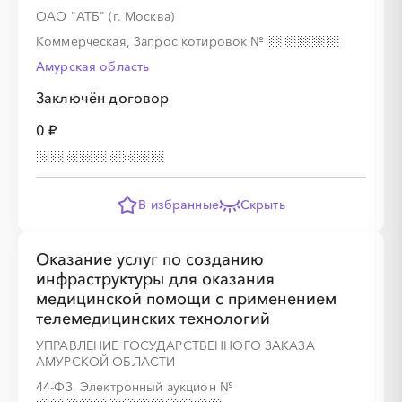
░
░
░
░
░
░
░
░
░
░
░
░
░
░
░
ОАО "АТБ" (г. Москва)
Коммерческая, Запрос котировок
№
Амурская область
Заключён договор
0 ₽
░
░
░
░
░
░
░
░
░
░
░
░
В избранные
Скрыть
░
░
░
░
░
░
░
░
░
░
░
░
░
░
░
Оказание услуг по созданию
инфраструктуры для оказания
медицинской помощи с применением
телемедицинских технологий
УПРАВЛЕНИЕ ГОСУДАРСТВЕННОГО ЗАКАЗА
АМУРСКОЙ ОБЛАСТИ
░
░
░
░
░
░
░
░
░
░
░
░
44-ФЗ, Электронный аукцион
№