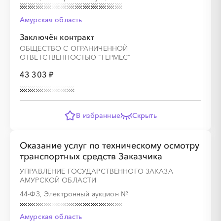
░
░
░
░
░
░
░
░
░
░
░
░
░
Амурская область
░
░
░
░
░
░
░
Заключён контракт
ОБЩЕСТВО С ОГРАНИЧЕННОЙ
ОТВЕТСТВЕННОСТЬЮ "ГЕРМЕС"
43 303 ₽
░
░
░
░
░
В избранные
Скрыть
░
░
░
░
░
░
░
░
░
░
░
░
░
░
░
Оказание услуг по техническому осмотру
транспортных средств Заказчика
УПРАВЛЕНИЕ ГОСУДАРСТВЕННОГО ЗАКАЗА
АМУРСКОЙ ОБЛАСТИ
░
░
░
░
░
░
░
░
░
░
░
░
44-ФЗ, Электронный аукцион
№
Амурская область