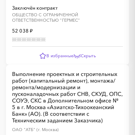
░
░
░
░
░
░
░
░
░
░
░
░
░
░
░
Заключён контракт
ОБЩЕСТВО С ОГРАНИЧЕННОЙ
ОТВЕТСТВЕННОСТЬЮ "ГЕРМЕС"
52 038 ₽
░
░
░
░
░
░
░
░
░
░
░
░
В избранные
Скрыть
░
░
░
░
░
░
░
░
░
░
░
░
░
░
░
Выполнение проектных и строительных
работ (капитальный ремонт), монтажа/
ремонта/модернизации и
пусконаладочных работ СНВ, СКУД, ОПС,
СОУЭ, СКС в Дополнительном офисе №
5 в г. Москва «Азиатско-Тихоокеанский
Банк» (АО). (В соответствии с
░
░
░
░
░
░
░
░
░
░
░
░
Техническим заданием Заказчика)
ОАО "АТБ" (г. Москва)
░
░
░
░
░
░
░
░
░
░
░
░
░
░
░