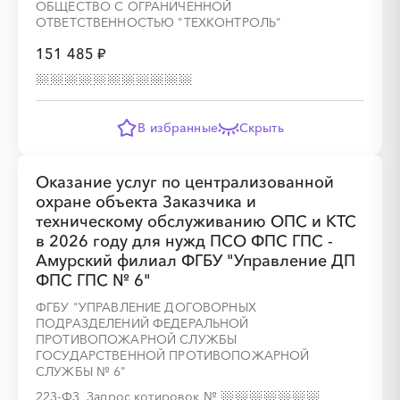
ОБЩЕСТВО С ОГРАНИЧЕННОЙ
ОТВЕТСТВЕННОСТЬЮ "ТЕХКОНТРОЛЬ"
░
░
░
░
░
░
░
░
░
░
░
░
░
151 485 ₽
░
░
░
░
░
░
░
В избранные
Скрыть
Оказание услуг по централизованной
охране объекта Заказчика и
░
░
░
░
░
░
░
░
░
░
░
░
░
техническому обслуживанию ОПС и КТС
в 2026 году для нужд ПСО ФПС ГПС -
Амурский филиал ФГБУ "Управление ДП
ФПС ГПС № 6"
░
░
░
░
░
░
░
ФГБУ "УПРАВЛЕНИЕ ДОГОВОРНЫХ
ПОДРАЗДЕЛЕНИЙ ФЕДЕРАЛЬНОЙ
ПРОТИВОПОЖАРНОЙ СЛУЖБЫ
ГОСУДАРСТВЕННОЙ ПРОТИВОПОЖАРНОЙ
СЛУЖБЫ № 6"
░
░
░
░
░
░
░
░
░
░
░
░
░
223-ФЗ, Запрос котировок
№