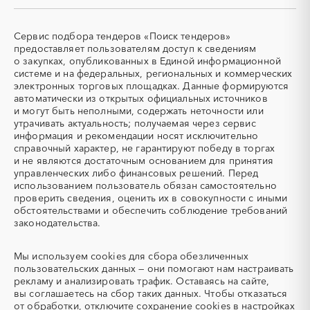
СКУД
СОЖ (смазочно-
Кузбасс
охлаждающие жидкости)
Коми
Костромская область
ТЭН
УДС (установки
Сервис подбора тендеров «Поиск тендеров»
Краснодарский край
Красноярский край
(Теплоэлектронагреватель)
депарафинизации скважин)
предоставляет пользователям доступ к сведениям
Крым
Курганская область
о закупках, опубликованных в Единой информационной
УКПГ
ЯТЭК
системе и на федеральных, региональных и коммерческих
Курская область
Ленинградская область
Аварийные работы
Авиаперевозка
электронных торговых площадках. Данные формируются
Липецкая область
Магаданская область
автоматически из открытых официальных источников
Авиационные работы
Авиационные работы
и могут быть неполными, содержать неточности или
вертолетами
Марий Эл
Мордовия
утрачивать актуальность; получаемая через сервис
Автобус
Автовозы
Московская область
Мурманская область
информация и рекомендации носят исключительно
Автогрейдер
Автозапчасти
справочный характер, не гарантируют победу в торгах
Ненецкий AО
Нижегородская область
и не являются достаточным основанием для принятия
Автоматизация
Автомобили
Новгородская область
Новосибирская область
управленческих либо финансовых решений. Перед
Автомобильные весы
Авторский надзор
Омская область
Оренбургская область
использованием пользователь обязан самостоятельно
проверить сведения, оценить их в совокупности с иными
Автотранспорт
Автоцистерны пожарные
Орловская область
Пензенская область
обстоятельствами и обеспечить соблюдение требований
Адсорбенты
Азот
Пермский край
Приморский край
законодательства.
Азотные компрессоры
Азотные станции
Псковская область
Ростовская область
Акварель
Аквариумы
Мы используем
cookies
для сбора обезличенных
Рязанская область
Самарская область
пользовательских данных — они помогают нам настраивать
Аккумуляторы
Алкогольная продукция
Саратовская область
Сахалинская область
рекламу и анализировать трафик. Оставаясь на сайте,
Алмазное бурение
Алмазная резка
Свердловская область
Северная Осетия - Алания
вы соглашаетесь на сбор таких данных. Чтобы отказаться
от обработки, отключите сохранение cookies в настройках
Алюминиевые
Алюминиевые профили