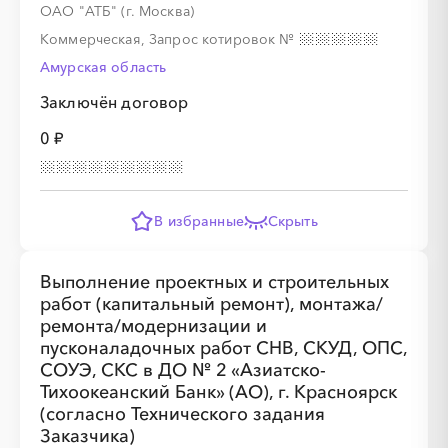
ОАО "АТБ" (г. Москва)
Коммерческая, Запрос котировок
№
░
░
░
░
░
░
░
░
░
░
░
░
Амурская область
Заключён договор
░
░
░
░
░
░
░
░
░
░
░
░
░
░
░
0 ₽
░
░
░
░
░
░
░
░
░
░
░
░
В избранные
Скрыть
Выполнение проектных и строительных
░
░
░
░
░
░
░
░
░
░
░
░
░
░
░
работ (капитальный ремонт), монтажа/
ремонта/модернизации и
пусконаладочных работ СНВ, СКУД, ОПС,
СОУЭ, СКС в ДО № 2 «Азиатско-
░
░
░
░
░
░
░
░
░
░
░
░
Тихоокеанский Банк» (АО), г. Красноярск
(согласно Технического задания
Заказчика)