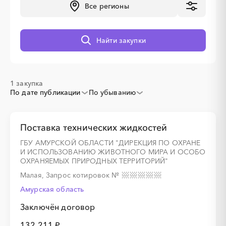
Все регионы
░
░
░
░
░
░
░
░
░
░
░
░
░
░
░
Найти закупки
1 закупка
По дате публикации
По убыванию
Поставка технических жидкостей
ГБУ АМУРСКОЙ ОБЛАСТИ "ДИРЕКЦИЯ ПО ОХРАНЕ
И ИСПОЛЬЗОВАНИЮ ЖИВОТНОГО МИРА И ОСОБО
ОХРАНЯЕМЫХ ПРИРОДНЫХ ТЕРРИТОРИЙ"
Малая, Запрос котировок
№
Амурская область
Заключён договор
132 211 ₽