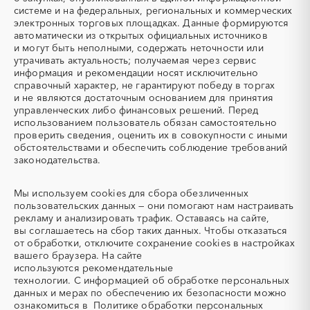
системе и на федеральных, региональных и коммерческих
УКПГ
ЯТЭК
Курская область
Ленинградская область
электронных торговых площадках. Данные формируются
Аварийные работы
Авиаперевозка
Липецкая область
Магаданская область
автоматически из открытых официальных источников
Авиационные работы
Авиационные работы
и могут быть неполными, содержать неточности или
Марий Эл
Мордовия
вертолетами
утрачивать актуальность; получаемая через сервис
Московская область
Мурманская область
информация и рекомендации носят исключительно
Автобус
Автовозы
справочный характер, не гарантируют победу в торгах
Ненецкий AО
Нижегородская область
Автогрейдер
Автозапчасти
и не являются достаточным основанием для принятия
Новгородская область
Новосибирская область
управленческих либо финансовых решений. Перед
Автоматизация
Автомобили
Омская область
Оренбургская область
использованием пользователь обязан самостоятельно
Автомобильные весы
Авторский надзор
проверить сведения, оценить их в совокупности с иными
Орловская область
Пензенская область
обстоятельствами и обеспечить соблюдение требований
Автотранспорт
Автоцистерны пожарные
Пермский край
Приморский край
законодательства.
Адсорбенты
Азот
Псковская область
Ростовская область
Азотные компрессоры
Азотные станции
Мы используем
cookies
для сбора обезличенных
Рязанская область
Самарская область
Акварель
Аквариумы
пользовательских данных — они помогают нам настраивать
Саратовская область
Сахалинская область
рекламу и анализировать трафик. Оставаясь на сайте,
Аккумуляторы
Алкогольная продукция
Свердловская область
Северная Осетия - Алания
вы соглашаетесь на сбор таких данных. Чтобы отказаться
Алмазное бурение
Алмазная резка
от обработки, отключите сохранение cookies в настройках
Смоленская область
Ставропольский край
вашего браузера. На сайте
Алюминиевые
Алюминиевые профили
Тамбовская область
Татарстан
используются
рекомендательные
конструкции
технологии.
С информацией об обработке персональных
Тверская область
Томская область
Алюминий
Аммоний
данных и мерах по обеспечению их безопасности можно
Тульская область
Тыва
ознакомиться в
Политике обработки персональных
Ангар
Антенны