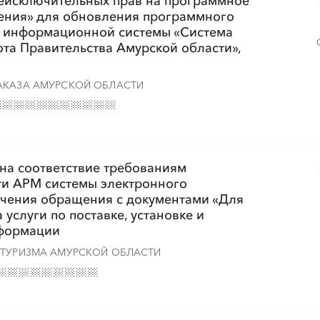
неисключительных прав на программное
ения» для обновления программного
░
░
░
░
░
░
░
й информационной системы «Система
та Правительства Амурской области»,
АКАЗА АМУРСКОЙ ОБЛАСТИ
░
░
░
░
░
░
░
░
░
░
░
░
░
░
░
░
░
░
░
░
░
░
 на соответствие требованиям
и АРМ системы электронного
ечения обращения с документами «Для
услуги по поставке, установке и
нформации
░
░
░
░
░
░
░
░
░
░
░
 ТУРИЗМА АМУРСКОЙ ОБЛАСТИ