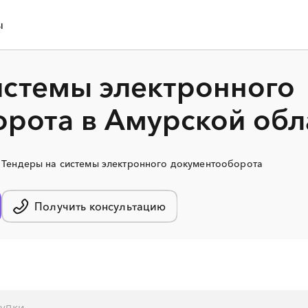
ы
истемы электронного
рота в Амурской обл
Тендеры на системы электронного документооборота
Получить консультацию
░
░
░
░
░
░
░