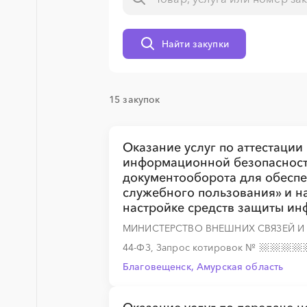
Найти закупки
░
░
░
░
░
░
░
░
░
░
░
░
░
15 закупок
░
░
░
░
░
░
░
░
░
░
░
░
░
Оказание услуг по аттестации
информационной безопасност
документооборота для обесп
служебного пользования» и на 
настройке средств защиты и
░
░
░
░
░
░
░
░
░
░
░
░
░
МИНИСТЕРСТВО ВНЕШНИХ СВЯЗЕЙ И
44-ФЗ, Запрос котировок
№
Благовещенск, Амурская область
░
░
░
░
░
░
░
░
░
░
░
░
░