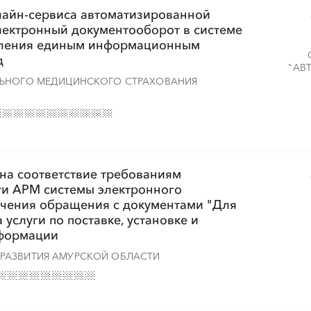
░
░
░
░
░
░
░
лайн-сервиса автоматизированной
ектронный документооборот в системе
вления единым информационным
д
"АВ
ЛЬНОГО МЕДИЦИНСКОГО СТРАХОВАНИЯ
░
░
░
░
░
░
░
 на соответствие требованиям
и АРМ системы электронного
░
░
░
░
░
░
░
ечения обращения с документами "Для
услуги по поставке, установке и
нформации
░
░
░
░
░
░
░
░
░
░
░
░
░
░
░
РАЗВИТИЯ АМУРСКОЙ ОБЛАСТИ