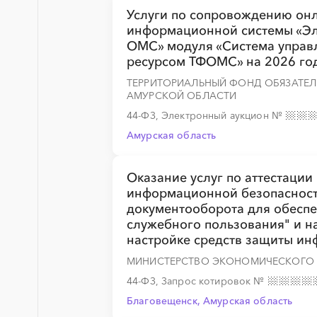
Услуги по сопровождению он
информационной системы «Эл
ОМС» модуля «Система упра
░
░
░
░
░
░
░
░
░
░
░
░
░
ресурсом ТФОМС» на 2026 го
ТЕРРИТОРИАЛЬНЫЙ ФОНД ОБЯЗАТЕ
АМУРСКОЙ ОБЛАСТИ
44-ФЗ, Электронный аукцион
№
Амурская область
░
░
░
░
░
░
░
░
░
░
░
░
░
Оказание услуг по аттестации
информационной безопасност
документооборота для обесп
░
░
░
░
░
░
░
░
░
░
░
░
░
служебного пользования" и на 
настройке средств защиты и
МИНИСТЕРСТВО ЭКОНОМИЧЕСКОГО 
44-ФЗ, Запрос котировок
№
░
░
░
░
░
░
░
░
░
░
░
░
Благовещенск, Амурская область