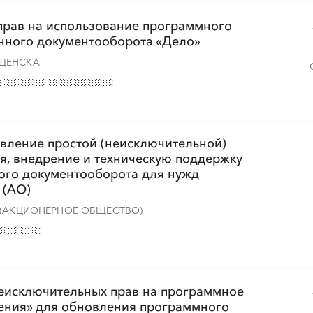
░
░
░
░
░
░
░
░
░
░
░
░
░
░
░
прав на использование программного
нного документооборота «Дело»
ЩЕНСКА
░
░
░
░
░
░
░
░
░
░
░
░
░
░
░
авление простой (неисключительной)
я, внедрение и техническую поддержку
ого документооборота для нужд
 (АО)
 (АКЦИОНЕРНОЕ ОБЩЕСТВО)
неисключительных прав на программное
ения» для обновления программного