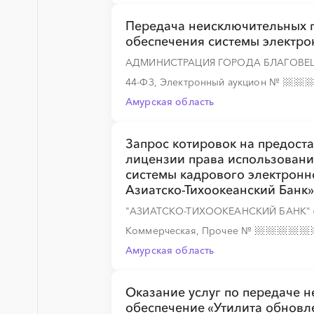
Передача неисключительных 
░
░
░
░
░
обеспечения системы электро
АДМИНИСТРАЦИЯ ГОРОДА БЛАГОВЕ
44-ФЗ, Электронный аукцион
№
Амурская область
░
░
░
░
░
Запрос котировок на предост
лицензии права использовани
системы кадрового электронн
Азиатско-Тихоокеанский Банк»
"АЗИАТСКО-ТИХООКЕАНСКИЙ БАНК"
Коммерческая, Прочее
№
Амурская область
Оказание услуг по передаче 
обеспечение «Утилита обновл