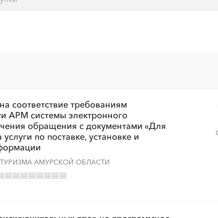
░
░
░
░
░
░
░
░
░
░
░
░
░
░
░
░
░
░
 на соответствие требованиям
и АРМ системы электронного
░
░
░
░
░
░
░
░
ечения обращения с документами «Для
░
░
░
услуги по поставке, установке и
нформации
 ТУРИЗМА АМУРСКОЙ ОБЛАСТИ
░
░
░
░
░
░
░