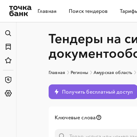
Главная
Поиск тендеров
Тариф
Тендеры на с
документообо
Главная
Регионы
Амурская область
Получить бесплатный доступ
Ключевые слова
░
░
░
░
░
░
░
░
░
░
░
░
░