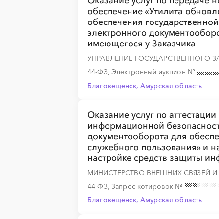
Оказание услуг по передаче 
обеспечение «Утилита обновл
обеспечения государственно
░
░
░
░
░
░
░
░
░
░
░
░
░
электронного документооборо
имеющегося у Заказчика
УПРАВЛЕНИЕ ГОСУДАРСТВЕННОГО З
44-ФЗ, Электронный аукцион
№
░
░
░
░
░
░
░
░
░
Благовещенск, Амурская область
Оказание услуг по аттестации
информационной безопасност
документооборота для обесп
░
░
░
░
░
░
░
░
░
░
░
░
░
служебного пользования» и на 
настройке средств защиты и
МИНИСТЕРСТВО ВНЕШНИХ СВЯЗЕЙ И
44-ФЗ, Запрос котировок
№
░
░
░
░
░
░
░
░
░
░
░
░
░
Благовещенск, Амурская область