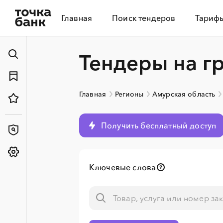
Главная
Поиск тендеров
Тариф
Тендеры на г
Главная
Регионы
Амурская область
Получить бесплатный доступ
Ключевые слова
░
░
░
░
░
░
░
░
░
░
░
░
░