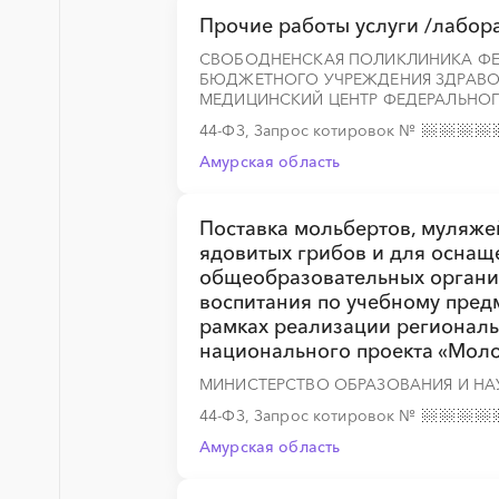
░
░
░
░
░
░
░
░
░
░
░
░
░
Прочие работы услуги /лабор
СВОБОДНЕНСКАЯ ПОЛИКЛИНИКА ФЕ
БЮДЖЕТНОГО УЧРЕЖДЕНИЯ ЗДРАВО
МЕДИЦИНСКИЙ ЦЕНТР ФЕДЕРАЛЬНОГ
░
░
░
░
░
░
░
░
░
░
░
░
░
44-ФЗ, Запрос котировок
№
Амурская область
░
░
░
░
░
░
░
░
░
░
░
░
░
Поставка мольбертов, муляже
ядовитых грибов и для оснащ
общеобразовательных органи
воспитания по учебному предм
рамках реализации региональ
национального проекта «Моло
МИНИСТЕРСТВО ОБРАЗОВАНИЯ И НА
44-ФЗ, Запрос котировок
№
Амурская область