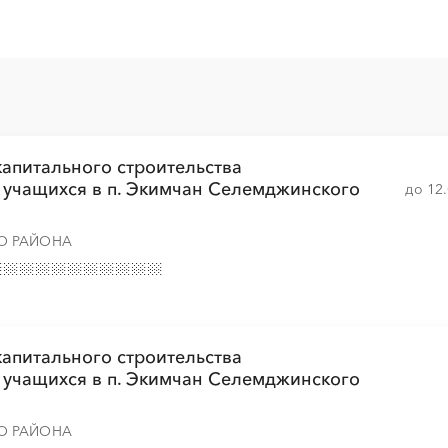
░
░
░
░
░
░
░
░
░
░
░
░
░
░
░
░
░
░
░
░
░
░
капитального строительства
 учащихся в п. Экимчан Селемджинского
до 12
░
░
░
░
░
░
░
░
░
░
░
░
░
░
░
О РАЙОНА
░
░
░
░
░
░
░
░
░
░
░
░
░
░
░
капитального строительства
 учащихся в п. Экимчан Селемджинского
░
░
░
░
░
░
░
О РАЙОНА