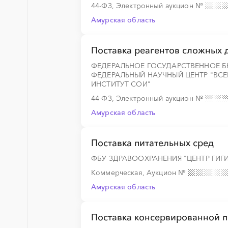
44-ФЗ, Электронный аукцион
№
Амурская область
░
░
░
░
░
░
░
░
░
░
░
░
░
Поставка реагентов сложных 
ФЕДЕРАЛЬНОЕ ГОСУДАРСТВЕННОЕ 
ФЕДЕРАЛЬНЫЙ НАУЧНЫЙ ЦЕНТР "ВС
ИНСТИТУТ СОИ"
░
░
░
░
░
░
░
░
░
░
░
░
░
44-ФЗ, Электронный аукцион
№
Амурская область
░
░
░
░
░
░
░
░
░
░
░
░
░
Поставка питательных сред
ФБУ ЗДРАВООХРАНЕНИЯ "ЦЕНТР ГИ
Коммерческая, Аукцион
№
░
░
░
░
░
░
░
Амурская область
░
░
░
░
░
░
░
Поставка консервированной п