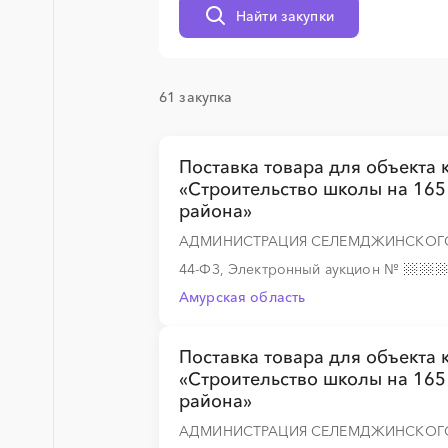
░
░
░
░
░
░
░
░
░
░
░
░
░
Найти закупки
61 закупка
░
░
░
░
░
░
░
░
░
░
░
░
░
Поставка товара для объекта 
░
░
░
░
░
░
░
«Строительство школы на 165
района»
АДМИНИСТРАЦИЯ СЕЛЕМДЖИНСКОГ
░
░
░
░
░
░
░
44-ФЗ, Электронный аукцион
№
Амурская область
░
░
░
░
░
░
░
Поставка товара для объекта 
«Строительство школы на 165
района»
░
░
░
░
░
░
░
░
░
░
░
░
░
АДМИНИСТРАЦИЯ СЕЛЕМДЖИНСКОГ