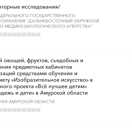
аторные исследования/
ДЕРАЛЬНОГО ГОСУДАРСТВЕННОГО
ОХРАНЕНИЯ "ДАЛЬНЕВОСТОЧНЫЙ ОКРУЖНОЙ
░
░
░
░
░
░
░
О МЕДИКО-БИОЛОГИЧЕСКОГО АГЕНТСТВА"
░
░
░
░
░
░
░
й овощей, фруктов, съедобных и
ения предметных кабинетов
заций средствами обучения и
ету «Изобразительное искусство» в
ного проекта «Всё лучшее детям»
дежь и дети» в Амурской области
УКИ АМУРСКОЙ ОБЛАСТИ