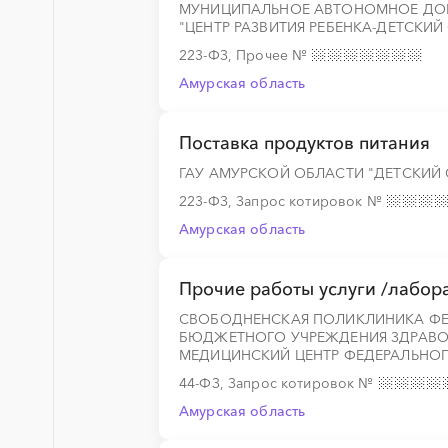
МУНИЦИПАЛЬНОЕ АВТОНОМНОЕ ДО
"ЦЕНТР РАЗВИТИЯ РЕБЕНКА-ДЕТСКИ
░
░
░
░
░
░
░
223-ФЗ, Прочее
№
Амурская область
░
░
░
░
░
░
░
Поставка продуктов питания
ГАУ АМУРСКОЙ ОБЛАСТИ "ДЕТСКИЙ
223-ФЗ, Запрос котировок
№
░
░
░
░
░
░
░
Амурская область
Прочие работы услуги /лабор
░
░
░
░
░
░
░
░
░
░
░
░
░
СВОБОДНЕНСКАЯ ПОЛИКЛИНИКА ФЕ
БЮДЖЕТНОГО УЧРЕЖДЕНИЯ ЗДРАВО
МЕДИЦИНСКИЙ ЦЕНТР ФЕДЕРАЛЬНОГ
░
░
░
░
░
░
░
░
░
░
░
░
░
44-ФЗ, Запрос котировок
№
Амурская область