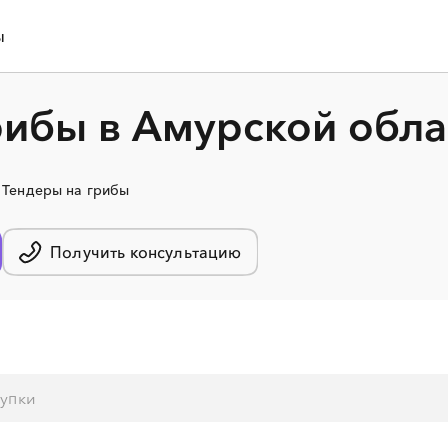
ы
рибы в Амурской обла
Тендеры на грибы
Получить консультацию
░
░
░
░
░
░
░
░
░
░
░
░
░
░