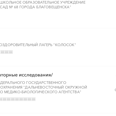
ШКОЛЬНОЕ ОБРАЗОВАТЕЛЬНОЕ УЧРЕЖДЕНИЕ
Й САД № 68 ГОРОДА БЛАГОВЕЩЕНСКА"
░
░
░
░
░
░
░
░
░
░
░
░
░
░
░
░
░
░
 ОЗДОРОВИТЕЛЬНЫЙ ЛАГЕРЬ "КОЛОСОК"
░
░
░
░
░
░
░
░
░
░
░
░
░
░
░
░
аторные исследования/
ДЕРАЛЬНОГО ГОСУДАРСТВЕННОГО
ОХРАНЕНИЯ "ДАЛЬНЕВОСТОЧНЫЙ ОКРУЖНОЙ
О МЕДИКО-БИОЛОГИЧЕСКОГО АГЕНТСТВА"
░
░
░
░
░
░
░
░
░
░
░
░
░
░