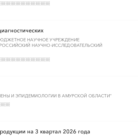
░
░
░
░
░
░
░
диагностических
░
░
░
░
░
░
░
БЮДЖЕТНОЕ НАУЧНОЕ УЧРЕЖДЕНИЕ
ЕРОССИЙСКИЙ НАУЧНО-ИССЛЕДОВАТЕЛЬСКИЙ
░
░
░
░
░
░
░
ГИЕНЫ И ЭПИДЕМИОЛОГИИ В АМУРСКОЙ ОБЛАСТИ"
░
░
░
░
░
░
░
░
░
░
░
░
░
░
░
░
░
░
родукции на 3 квартал 2026 года