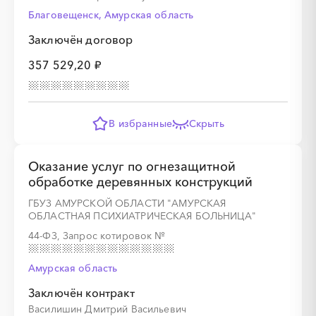
Благовещенск, Амурская область
Заключён договор
357 529,20 ₽
░
░
░
░
░
░
░
░
░
░
░
░
░
В избранные
Скрыть
░
░
░
░
░
░
░
░
░
░
░
░
░
Оказание услуг по огнезащитной
обработке деревянных конструкций
ГБУЗ АМУРСКОЙ ОБЛАСТИ "АМУРСКАЯ
ОБЛАСТНАЯ ПСИХИАТРИЧЕСКАЯ БОЛЬНИЦА"
44-ФЗ, Запрос котировок
№
░
░
░
░
░
░
░
░
Амурская область
░
░
░
░
░
░
░
░
░
░
░
░
░
░
░
Заключён контракт
Василишин Дмитрий Васильевич