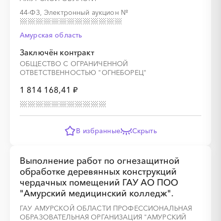
44-ФЗ, Электронный аукцион
№
░
░
░
░
░
░
░
░
░
░
░
░
░
░
░
Амурская область
Заключён контракт
ОБЩЕСТВО С ОГРАНИЧЕННОЙ
ОТВЕТСТВЕННОСТЬЮ "ОГНЕБОРЕЦ"
1 814 168,41 ₽
░
░
░
░
░
░
░
░
░
░
░
░
░
░
░
░
░
░
░
░
░
░
░
В избранные
Скрыть
Выполнение работ по огнезащитной
обработке деревянных конструкций
░
░
░
░
░
░
░
░
░
░
░
░
░
чердачных помещений ГАУ АО ПОО
"Амурский медицинский колледж".
ГАУ АМУРСКОЙ ОБЛАСТИ ПРОФЕССИОНАЛЬНАЯ
░
░
░
░
░
░
░
ОБРАЗОВАТЕЛЬНАЯ ОРГАНИЗАЦИЯ "АМУРСКИЙ