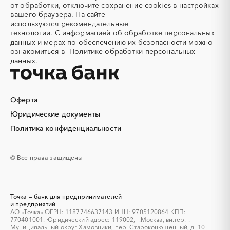
от обработки, отключите сохранение cookies в настройках
Алюминиевые
Алюминиевые профили
Смоленская область
Ставропольский край
вашего браузера. На сайте
конструкции
Тамбовская область
Татарстан
используются
рекомендательные
Алюминий
Аммоний
технологии.
С информацией об обработке персональных
Тверская область
Томская область
данных и мерах по обеспечению их безопасности можно
Ангар
Антенны
Тульская область
Тыва
ознакомиться в
Политике обработки персональных
Антискалант
Антрацит
данных.
Тюменская область
Удмуртская республика
Аппараты воздушного
Аргон
Ульяновская область
Хабаровский край
охлаждения
Хакасия
Ханты-Мансийский
Аренда автобусов
Аренда автомобилей
Автономный округ - Югра
Оферта
Аренда погрузчика
Аренда помещений
Челябинская область
Чеченская республика
Юридические документы
Аренда спецтехники с
Арматурная сетка
Чувашская республика
Чукотский AО
Политика конфиденциальности
экипажем
Саха (Якутия)
Ямало-Ненецкий AО
Арматурные каркасы для
Арфы
свай
Ярославская область
© Все права защищены
Архитектурная подсветка
Асфальт
Асфальтирование дорог
Аттракционы
Аудиоролики
Аудиторские услуги
Точка — банк для предпринимателей
Аутсорсинг
и предприятий
Аутсорсинг персонала
АО «Точка» ОГРН: 1187746637143 ИНН: 9705120864 КПП:
Аутстаффинг
Базы данных
770401001. Юридический адрес: 119002, г.Москва, вн.тер.г.
Муниципальный округ Хамовники, пер. Староконюшенный, д. 10