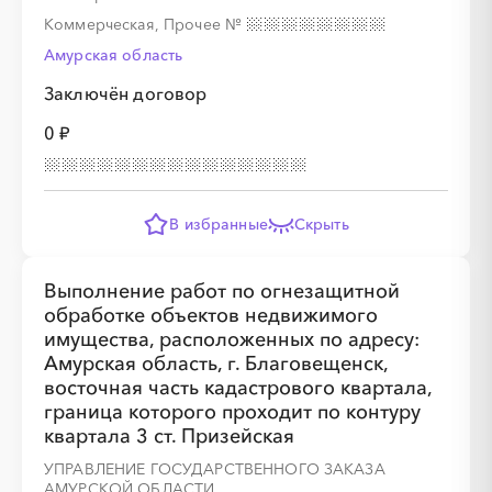
Коммерческая, Прочее
№
Амурская область
░
░
░
░
░
░
░
░
░
Заключён договор
0 ₽
░
░
░
░
░
░
░
░
░
░
░
░
░
В избранные
Скрыть
░
░
░
░
░
░
░
Выполнение работ по огнезащитной
обработке объектов недвижимого
имущества, расположенных по адресу:
Амурская область, г. Благовещенск,
восточная часть кадастрового квартала,
граница которого проходит по контуру
квартала 3 ст. Призейская
░
░
░
░
░
░
░
░
УПРАВЛЕНИЕ ГОСУДАРСТВЕННОГО ЗАКАЗА
АМУРСКОЙ ОБЛАСТИ