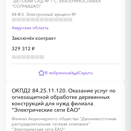
"ДЕТСКИЙ САД № 1 С. ЕКАТЕРИНОСЛАВКА
"СОЛНЫШКО"
░
░
░
░
░
░
░
░
░
░
░
░
░
44-ФЗ, Электронный аукцион
№
Амурская область
░
░
░
░
░
░
░
░
░
░
░
Заключён контракт
329 312 ₽
░
░
░
░
░
░
░
В избранные
Скрыть
ОКПД2 84.25.11.120. Оказание услуг по
░
░
░
░
░
░
░
░
░
░
░
░
░
░
░
огнезащитной обработке деревянных
конструкций для нужд филиала
"Электрические сети ЕАО"
Филиал Акционерного общества "Дальневосточная
распределительная сетевая компания"
"Электрические сети ЕАО"
░
░
░
░
░
░
░