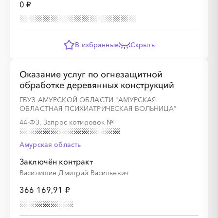
0 ₽
░
░
░
░
░
░
░
░
░
░
░
░
░
В избранные
Скрыть
░
░
░
░
░
░
░
Оказание услуг по огнезащитной
обработке деревянных конструкций
ГБУЗ АМУРСКОЙ ОБЛАСТИ "АМУРСКАЯ
░
░
░
░
░
░
░
░
ОБЛАСТНАЯ ПСИХИАТРИЧЕСКАЯ БОЛЬНИЦА"
44-ФЗ, Запрос котировок
№
░
░
░
░
░
░
░
░
░
░
░
░
░
░
░
Амурская область
Заключён контракт
Василишин Дмитрий Васильевич
366 169,91 ₽
░
░
░
░
░
░
░
░
░
░
░
░
░