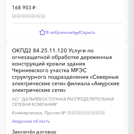
168 903 ₽
░
░
░
░
░
░
░
В избранные
Скрыть
░
░
░
░
░
░
░
░
░
ОКПД2 84.25.11.120 Услуги по
огнезащитной обработке деревянных
конструкций кровли здания
Черняевского участка МРЭС
структурного подразделения «Северные
электрические сети» филиала «Амурские
электрические сети»
░
░
░
░
░
░
░
АО "ДАЛЬНЕВОСТОЧНАЯ РАСПРЕДЕЛИТЕЛЬНАЯ
СЕТЕВАЯ КОМПАНИЯ"
░
░
░
░
░
░
░
░
░
░
░
░
░
░
░
Коммерческая, Прочее
№
Амурская область
Заключён договор