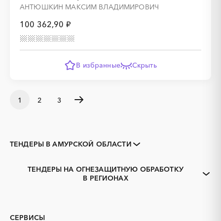
АНТЮШКИН МАКСИМ ВЛАДИМИРОВИЧ
100 362,90 ₽
В избранные
Скрыть
1
2
3
ТЕНДЕРЫ В АМУРСКОЙ ОБЛАСТИ
Закупки коммерческих
Закупки малого объема
организаций
ТЕНДЕРЫ НА ОГНЕЗАЩИТНУЮ ОБРАБОТКУ
Тендеры заводов
1С
В РЕГИОНАХ
Белогорск, Амурская
Благовещенск, Амурская
3D печать
B2B
область
область
GPON
IT
Завитинск
Зея
PR
Erp-системы
СЕРВИСЫ