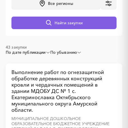
Все регионы
░
░
░
░
░
░
░
░
░
░
░
░
░
Найти закупки
░
░
░
░
░
░
░
43 закупки
По дате публикации
По убыванию
░
░
░
░
░
░
░
░
Выполнение работ по огнезащитной
обработке деревянных конструкций
кровли и чердачных помещений в
░
░
░
░
░
░
░
░
░
░
░
░
░
░
░
здании МДОБУ ДС № 1 с.
Екатеринославка Октябрьского
муниципального округа Амурской
области.
МУНИЦИПАЛЬНОЕ ДОШКОЛЬНОЕ
ОБРАЗОВАТЕЛЬНОЕ БЮДЖЕТНОЕ УЧРЕЖДЕНИЕ