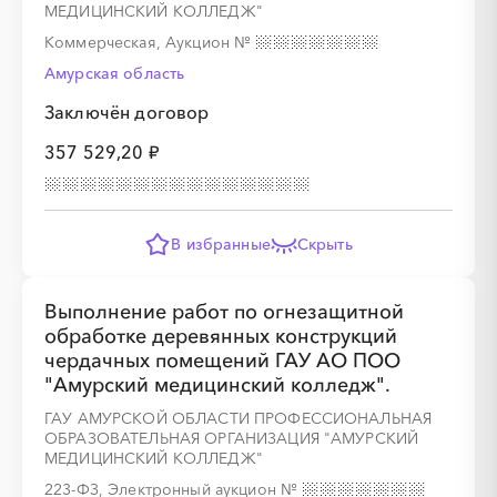
МЕДИЦИНСКИЙ КОЛЛЕДЖ"
Коммерческая, Аукцион
№
Амурская область
Заключён договор
░
░
░
░
░
░
░
░
░
░
░
░
░
357 529,20 ₽
░
░
░
░
░
░
░
В избранные
Скрыть
Выполнение работ по огнезащитной
обработке деревянных конструкций
чердачных помещений ГАУ АО ПОО
░
░
░
░
░
░
░
░
"Амурский медицинский колледж".
ГАУ АМУРСКОЙ ОБЛАСТИ ПРОФЕССИОНАЛЬНАЯ
ОБРАЗОВАТЕЛЬНАЯ ОРГАНИЗАЦИЯ "АМУРСКИЙ
░
░
░
░
░
░
░
░
░
░
░
░
░
░
░
МЕДИЦИНСКИЙ КОЛЛЕДЖ"
223-ФЗ, Электронный аукцион
№