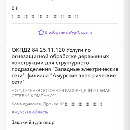
0 ₽
░
░
░
░
░
░
░
В избранные
Скрыть
░
░
░
░
░
░
░
░
░
░
░
░
░
░
░
ОКПД2 84.25.11.120 Услуги по
огнезащитной обработке деревянных
конструкций для структурного
подразделения "Западные электрические
сети" филиала "Амурские электрические
░
░
░
░
░
░
░
сети"
АО "ДАЛЬНЕВОСТОЧНАЯ РАСПРЕДЕЛИТЕЛЬНАЯ
СЕТЕВАЯ КОМПАНИЯ"
Коммерческая, Прочее
№
Амурская область
Заключён договор