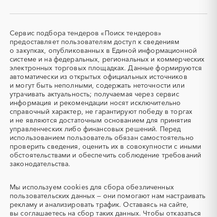
Кемеровская область -
Кировская область
СКУД
СОЖ (смазочно-
Кузбасс
охлаждающие жидкости)
Коми
Костромская область
ТЭН
УДС (установки
Сервис подбора тендеров «Поиск тендеров»
Краснодарский край
Красноярский край
(Теплоэлектронагреватель)
депарафинизации скважин)
предоставляет пользователям доступ к сведениям
Крым
Курганская область
о закупках, опубликованных в Единой информационной
УКПГ
ЯТЭК
системе и на федеральных, региональных и коммерческих
Курская область
Ленинградская область
Аварийные работы
Авиаперевозка
электронных торговых площадках. Данные формируются
Липецкая область
Магаданская область
автоматически из открытых официальных источников
Авиационные работы
Авиационные работы
и могут быть неполными, содержать неточности или
вертолетами
Марий Эл
Мордовия
утрачивать актуальность; получаемая через сервис
Автобус
Автовозы
Московская область
Мурманская область
информация и рекомендации носят исключительно
Автогрейдер
Автозапчасти
справочный характер, не гарантируют победу в торгах
Ненецкий AО
Нижегородская область
и не являются достаточным основанием для принятия
Автоматизация
Автомобили
Новгородская область
Новосибирская область
управленческих либо финансовых решений. Перед
Автомобильные весы
Авторский надзор
Омская область
Оренбургская область
использованием пользователь обязан самостоятельно
проверить сведения, оценить их в совокупности с иными
Автотранспорт
Автоцистерны пожарные
Орловская область
Пензенская область
обстоятельствами и обеспечить соблюдение требований
Адсорбенты
Азот
Пермский край
Приморский край
законодательства.
Азотные компрессоры
Азотные станции
Псковская область
Ростовская область
Акварель
Аквариумы
Мы используем
cookies
для сбора обезличенных
Рязанская область
Самарская область
пользовательских данных — они помогают нам настраивать
Аккумуляторы
Алкогольная продукция
Саратовская область
Сахалинская область
рекламу и анализировать трафик. Оставаясь на сайте,
Алмазное бурение
Алмазная резка
Свердловская область
Северная Осетия - Алания
вы соглашаетесь на сбор таких данных. Чтобы отказаться