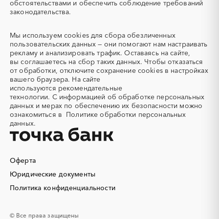
обстоятельствами и обеспечить соблюдение требований
Автотранспорт
Автоцистерны пожарные
Пермский край
Приморский край
законодательства.
Адсорбенты
Азот
Псковская область
Ростовская область
Азотные компрессоры
Азотные станции
Мы используем
cookies
для сбора обезличенных
Рязанская область
Самарская область
Акварель
Аквариумы
пользовательских данных — они помогают нам настраивать
Саратовская область
Сахалинская область
рекламу и анализировать трафик. Оставаясь на сайте,
Аккумуляторы
Алкогольная продукция
Свердловская область
Северная Осетия - Алания
вы соглашаетесь на сбор таких данных. Чтобы отказаться
Алмазное бурение
Алмазная резка
от обработки, отключите сохранение cookies в настройках
Смоленская область
Ставропольский край
вашего браузера. На сайте
Алюминиевые
Алюминиевые профили
Тамбовская область
Татарстан
используются
рекомендательные
конструкции
технологии.
С информацией об обработке персональных
Тверская область
Томская область
Алюминий
Аммоний
данных и мерах по обеспечению их безопасности можно
Тульская область
Тыва
ознакомиться в
Политике обработки персональных
Ангар
Антенны
данных.
Тюменская область
Удмуртская республика
Антискалант
Антрацит
Ульяновская область
Хабаровский край
Аппараты воздушного
Аргон
охлаждения
Хакасия
Ханты-Мансийский
Автономный округ - Югра
Оферта
Аренда автобусов
Аренда автомобилей
Челябинская область
Чеченская республика
Юридические документы
Аренда погрузчика
Аренда помещений
Чувашская республика
Чукотский AО
Аренда спецтехники с
Арматурная сетка
Политика конфиденциальности
экипажем
Саха (Якутия)
Ямало-Ненецкий AО
Арматурные каркасы для
Арфы
Ярославская область
© Все права защищены
свай