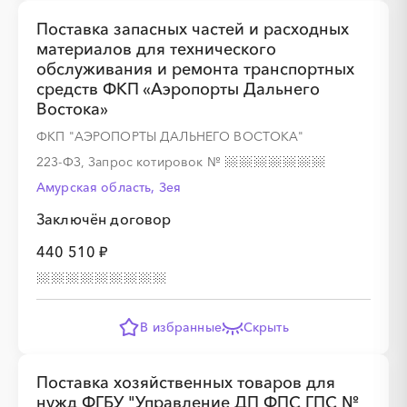
Поставка запасных частей и расходных
материалов для технического
обслуживания и ремонта транспортных
средств ФКП «Аэропорты Дальнего
░
░
░
░
░
░
░
Востока»
ФКП "АЭРОПОРТЫ ДАЛЬНЕГО ВОСТОКА"
223-ФЗ, Запрос котировок
№
░
░
░
░
░
░
░
░
░
Амурская область, Зея
Заключён договор
440 510 ₽
░
░
░
░
░
░
░
░
░
░
░
░
░
░
░
░
В избранные
Скрыть
Поставка хозяйственных товаров для
нужд ФГБУ "Управление ДП ФПС ГПС №