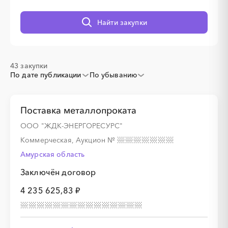
Найти закупки
░
░
░
░
░
░
░
43 закупки
░
░
░
░
░
░
░
░
░
По дате публикации
По убыванию
Поставка металлопроката
░
░
░
░
░
░
░
ООО "ЖДК-ЭНЕРГОРЕСУРС"
Коммерческая, Аукцион
№
░
░
░
░
░
░
░
░
░
░
░
░
░
░
░
Амурская область
Заключён договор
4 235 625,83 ₽
░
░
░
░
░
░
░