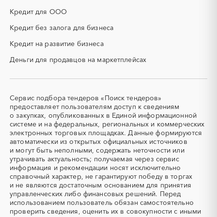
НИОКР
НПЗ
республика
Кредит для ООО
ОКР (опытно-
ОСАГО
Калининградская область
Калмыкия
конструкторские работы)
Кредит без залога для бизнеса
Калужская область
Камчатский край
ПГС (песчано-гравийная
РВД (рукава высокого
Кредит на развитие бизнеса
Карачаево-Черкесская
Карелия
смесь)
давления)
республика
Деньги для продавцов на маркетплейсах
СВО
СКС (структурированные
Кемеровская область -
Кировская область
кабельные системы)
Кузбасс
СКУД
СОЖ (смазочно-
Коми
Костромская область
охлаждающие жидкости)
Сервис подбора тендеров «Поиск тендеров»
Краснодарский край
Красноярский край
ТЭН
УДС (установки
предоставляет пользователям доступ к сведениям
(Теплоэлектронагреватель)
депарафинизации скважин)
Крым
Курганская область
о закупках, опубликованных в Единой информационной
системе и на федеральных, региональных и коммерческих
УКПГ
ЯТЭК
Курская область
Ленинградская область
электронных торговых площадках. Данные формируются
Аварийные работы
Авиаперевозка
Липецкая область
Магаданская область
автоматически из открытых официальных источников
Авиационные работы
Авиационные работы
и могут быть неполными, содержать неточности или
Марий Эл
Мордовия
вертолетами
утрачивать актуальность; получаемая через сервис
Московская область
Мурманская область
информация и рекомендации носят исключительно
Автобус
Автовозы
справочный характер, не гарантируют победу в торгах
Ненецкий AО
Нижегородская область
Автогрейдер
Автозапчасти
и не являются достаточным основанием для принятия
Новгородская область
Новосибирская область
управленческих либо финансовых решений. Перед
Автоматизация
Автомобили
Омская область
Оренбургская область
использованием пользователь обязан самостоятельно
Автомобильные весы
Авторский надзор
проверить сведения, оценить их в совокупности с иными
Орловская область
Пензенская область