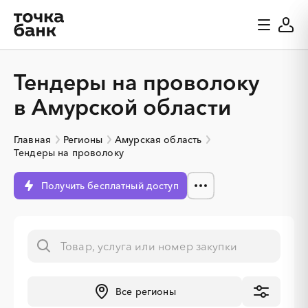
Тендеры на проволоку
в Амурской области
Главная
Регионы
Амурская область
Тендеры на проволоку
Получить бесплатный доступ
░
░
░
░
░
░
░
Все регионы
░
░
░
░
░
░
░
░
░
░
░
░
░
░
░