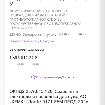
6"
ФГБУ "УПРАВЛЕНИЕ ДОГОВОРНЫХ
░
░
░
░
░
░
░
ПОДРАЗДЕЛЕНИЙ ФЕДЕРАЛЬНОЙ
ПРОТИВОПОЖАРНОЙ СЛУЖБЫ
ГОСУДАРСТВЕННОЙ ПРОТИВОПОЖАРНОЙ
░
░
░
░
░
░
░
░
░
░
░
░
░
░
░
СЛУЖБЫ № 6"
223-ФЗ, Электронный аукцион
№
Приморский край, Находка
Заключён договор
1 653 812,27 ₽
░
░
░
░
░
░
░
░
░
░
░
░
░
В избранные
Скрыть
░
░
░
░
░
░
░
ОКПД2 25.93.15.120. Сварочные
электроды и проволока для нужд АО
«ХРМК» (Лот № 0171-РЕМ ПРОД-2026-
░
░
░
░
░
░
░