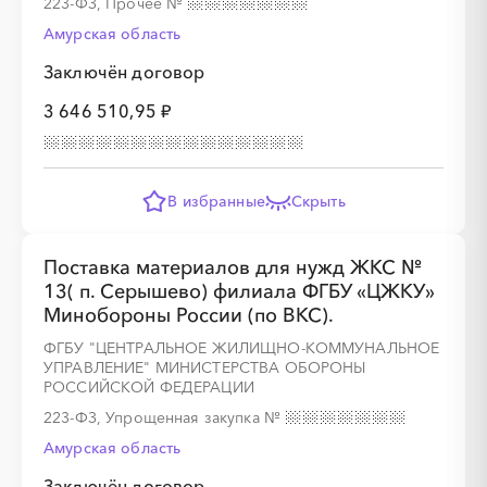
223-ФЗ, Прочее
№
Амурская область
Заключён договор
░
░
░
░
░
░
░
3 646 510,95 ₽
░
░
░
░
░
░
░
░
░
В избранные
Скрыть
Поставка материалов для нужд ЖКС №
13( п. Серышево) филиала ФГБУ «ЦЖКУ»
░
░
░
░
░
░
░
Минобороны России (по ВКС).
ФГБУ "ЦЕНТРАЛЬНОЕ ЖИЛИЩНО-КОММУНАЛЬНОЕ
░
░
░
░
░
░
░
░
░
░
░
░
░
░
░
УПРАВЛЕНИЕ" МИНИСТЕРСТВА ОБОРОНЫ
РОССИЙСКОЙ ФЕДЕРАЦИИ
223-ФЗ, Упрощенная закупка
№
Амурская область
░
░
░
░
░
░
░
Заключён договор