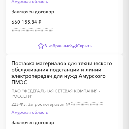
Амурская область
░
░
░
░
░
░
░
░
░
░
░
░
░
░
░
Заключён договор
660 155,84 ₽
░
░
░
░
░
░
░
В избранные
Скрыть
░
░
░
░
░
░
░
░
░
░
░
░
░
░
░
Поставка материалов для технического
обслуживания подстанций и линий
электропередач для нужд Амурского
░
░
░
░
░
░
░
ПМЭС
ПАО "ФЕДЕРАЛЬНАЯ СЕТЕВАЯ КОМПАНИЯ -
РОССЕТИ"
░
░
░
░
░
░
░
░
░
223-ФЗ, Запрос котировок
№
Амурская область
Заключён договор