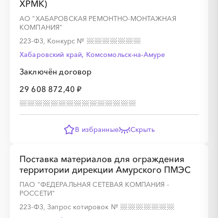
ХРМК)
АО "ХАБАРОВСКАЯ РЕМОНТНО-МОНТАЖНАЯ
░
░
░
░
░
░
░
░
░
КОМПАНИЯ"
223-ФЗ, Конкурс
№
Хабаровский край, Комсомольск-на-Амуре
Заключён договор
29 608 872,40 ₽
░
░
░
░
░
░
░
░
░
░
░
░
░
В избранные
Скрыть
░
░
░
░
░
░
░
░
░
░
░
░
░
Поставка материалов для ограждения
территории дирекции Амурского ПМЭС
ПАО "ФЕДЕРАЛЬНАЯ СЕТЕВАЯ КОМПАНИЯ -
░
░
░
░
░
░
░
░
РОССЕТИ"
223-ФЗ, Запрос котировок
№