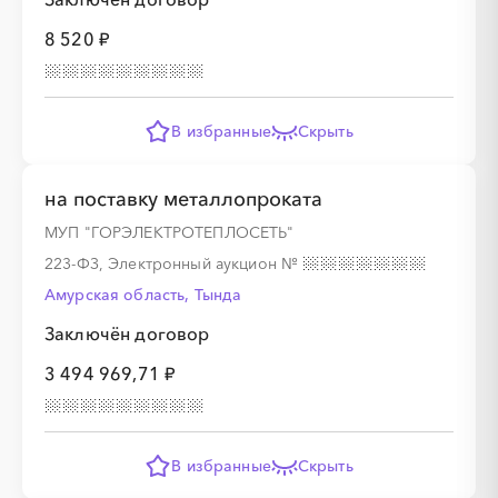
8 520 ₽
░
░
░
░
░
░
░
░
░
В избранные
Скрыть
на поставку металлопроката
░
░
░
░
░
░
░
МУП "ГОРЭЛЕКТРОТЕПЛОСЕТЬ"
223-ФЗ, Электронный аукцион
№
░
░
░
░
░
░
░
░
░
Амурская область, Тында
Заключён договор
3 494 969,71 ₽
░
░
░
░
░
░
░
░
░
░
░
░
░
░
░
░
░
░
░
░
░
░
В избранные
Скрыть