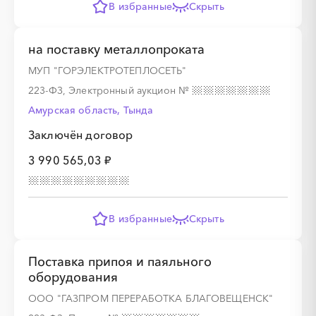
В избранные
Скрыть
░
░
░
░
░
░
░
░
░
на поставку металлопроката
МУП "ГОРЭЛЕКТРОТЕПЛОСЕТЬ"
░
░
░
░
░
░
░
223-ФЗ, Электронный аукцион
№
Амурская область, Тында
░
░
░
░
░
░
░
░
░
Заключён договор
3 990 565,03 ₽
В избранные
Скрыть
░
░
░
░
░
░
░
Поставка припоя и паяльного
░
░
░
░
░
░
░
░
░
оборудования
ООО "ГАЗПРОМ ПЕРЕРАБОТКА БЛАГОВЕЩЕНСК"