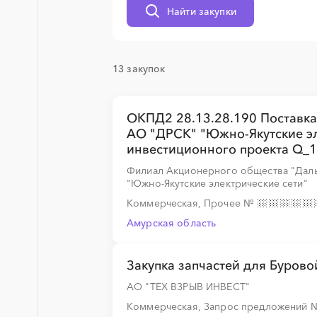
Найти закупки
░
░
░
░
░
13 закупок
░
░
░
░
░
ОКПД2 28.13.28.190 Поставка
АО "ДРСК" "Южно-Якутские эле
инвестиционного проекта Q_
░
░
░
░
░
Филиал Акционерного общества "Даль
"Южно-Якутские электрические сети"
Коммерческая, Прочее
№
Амурская область
░
░
░
░
░
░
░
░
Закупка запчастей для Буров
АО "ТЕХ ВЗРЫВ ИНВЕСТ"
░
░
░
░
░
░
░
░
Коммерческая, Запрос предложений