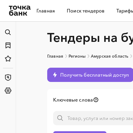
Главная
Поиск тендеров
Тариф
Тендеры на б
Главная
Регионы
Амурская область
Получить бесплатный доступ
Ключевые слова
░
░
░
░
░
░
░
░
░
░
░
░
░