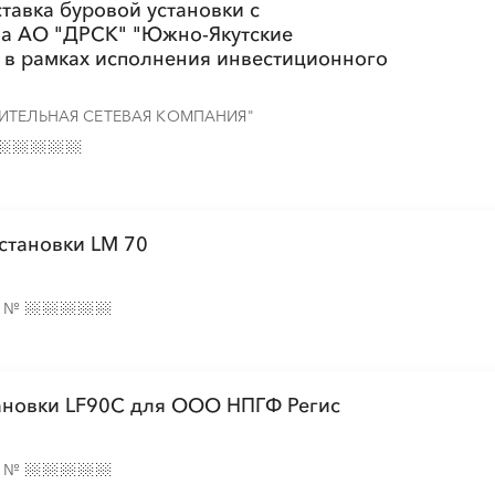
тавка буровой установки с
а АО "ДРСК" "Южно-Якутские
н) в рамках исполнения инвестиционного
ИТЕЛЬНАЯ СЕТЕВАЯ КОМПАНИЯ"
становки LM 70
е
№
тановки LF90C для ООО НПГФ Регис
е
№