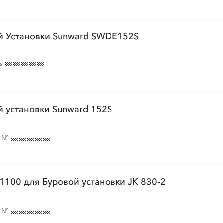
░
░
░
░
░
░
░
░
░
░
░
░
░
░
░
ой Установки Sunward SWDE152S
░
░
░
░
░
░
░
░
№
░
░
░
░
░
░
░
░
░
░
й установки Sunward 152S
░
░
░
░
░
░
░
░
е
№
░
░
░
░
░
░
░
░
░
1100 для Буровой установки JK 830-2
░
е
№
░
░
░
░
░
░
░
░
░