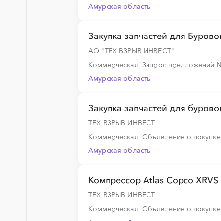
Амурская область
░
░
░
░
░
░
░
Закупка запчастей для Буров
АО "ТЕХ ВЗРЫВ ИНВЕСТ"
Коммерческая, Запрос предложений
░
░
░
░
░
Амурская область
░
░
░
░
░
Закупка запчастей для бурово
ТЕХ ВЗРЫВ ИНВЕСТ
Коммерческая, Объявление о покупк
░
░
░
░
░
Амурская область
Компрессор Atlas Copco XRVS 
░
░
░
░
░
░
ТЕХ ВЗРЫВ ИНВЕСТ
Коммерческая, Объявление о покупк