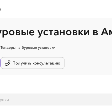
ы
уровые установки в А
Тендеры на буровые установки
Получить консультацию
░
░
░
░
░
░
░
░
░
░
░
░
░
░
░
░
░
░
░
░
░
░
░
░