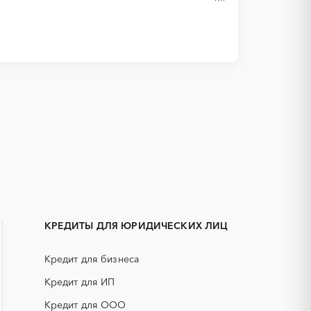
1С
IT
Зея
АКЗ (антикоррозийная защита)
Тында
ГРП (гидравлический разрыв
Алтай
пласта)
КРЕДИТЫ ДЛЯ ЮРИДИЧЕСКИХ ЛИЦ
Башкортостан
ЕГЭ
Владимирская область
Кредит для бизнеса
КИП (контрольно-измерительные
Дагестан
приборы)
Кредит для ИП
Ингушетия
НПЗ
Кредит для ООО
ь
Калмыкия