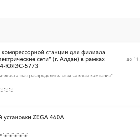
░
░
░
░
░
░
░
░
░
░
░
░
░
░
░
░
░
░
░
░
░
░
░
░
 компрессорной станции для филиала
ктрические сети" (г. Алдан) в рамках
до 11
░
░
░
░
░
░
░
░
░
░
░
░
░
░
░
14-ЮЯЭС-5773
невосточная распределительная сетевая компания"
░
░
░
░
░
░
░
░
░
░
░
░
░
░
░
ой установки ZEGA 460A
░
░
░
░
░
░
░
░
░
░
░
░
░
░
░
№