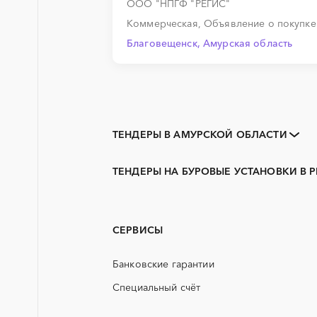
ООО "НПГФ "РЕГИС"
Коммерческая, Объявление о покупк
Благовещенск, Амурская область
ТЕНДЕРЫ В АМУРСКОЙ ОБЛАСТИ
Закупки коммерческих
организаций
ТЕНДЕРЫ НА БУРОВЫЕ УСТАНОВКИ В 
3D печать
Белогорск, Амурская область
PR
Райчихинск
АЭС
Циолковский
СЕРВИСЫ
Алтайский край
ГСМ
Белгородская область
Банковские гарантии
ЖБИ
Волгоградская область
Специальный счёт
Еврейская AО
КТП
Иркутская область