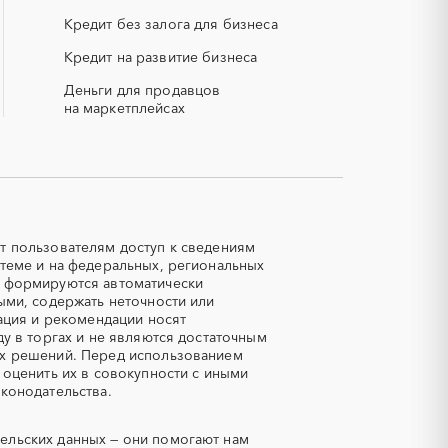
смесь)
РВД (рукава высокого давления)
Кредит без залога для бизнеса
Карелия
Кредит на развитие бизнеса
СОЖ (смазочно-охлаждающие
жидкости)
Костромская область
Деньги для продавцов
ЯТЭК
на маркетплейсах
Курганская область
Магаданская область
Авиационные работы
Мурманская область
вертолетами
Новосибирская область
Автозапчасти
Пензенская область
Авторский надзор
Ростовская область
Азот
т пользователям доступ к сведениям
теме и на федеральных, региональных
Сахалинская область
Аквариумы
е формируются автоматически
Ставропольский край
Алмазная резка
ыми, содержать неточности или
Томская область
ация и рекомендации носят
Аммоний
у в торгах и не являются достаточным
Удмуртская республика
Антрацит
ых решений. Перед использованием
Ханты-Мансийский Автономный
 оценить их в совокупности с иными
Аренда автомобилей
округ - Югра
конодательства.
Чукотский AО
кипажем
Арматурная сетка
ельских данных — они помогают нам
а
Асфальт