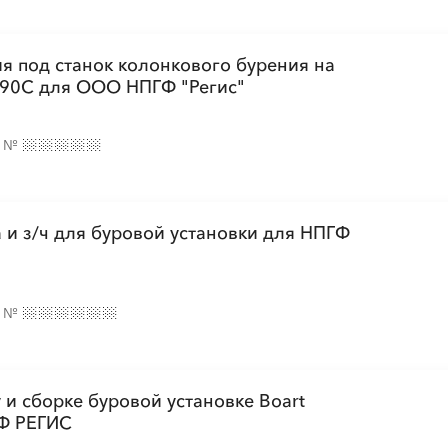
я под станок колонкового бурения на
LF90C для ООО НПГФ "Регис"
е
№
 и з/ч для буровой установки для НПГФ
е
№
и сборке буровой установке Boart
Ф РЕГИС