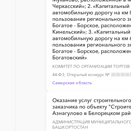
Черкасский»; 2. «Капитальный
автомобильную дорогу на км
пользования регионального з
░
░
░
░
░
░
░
░
░
░
░
░
░
Богатое - Борское, располож
Кинельский»; 3. «Капитальный
автомобильную дорогу на км
пользования регионального з
Богатое - Борское, располож
Богатовский»
░
░
░
░
░
░
░
КОМИТЕТ ПО ОРГАНИЗАЦИИ ТОРГОВ
44-ФЗ, Открытый конкурс
№
Самарская область
░
░
░
░
░
░
░
░
░
░
░
░
░
Оказание услуг строительног
заказчика по объекту "Строите
Азнагулово в Белорецком рай
░
░
░
░
░
░
░
░
░
░
░
░
░
АДМИНИСТРАЦИЯ МУНИЦИПАЛЬНОГО
БАШКОРТОСТАН