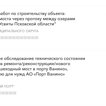
бот по строительству объекта:
моста через протоку между озерами
░
░
░
░
░
░
░
░
░
░
░
░
░
░
░
 Усвяты Псковской области"
ИЦИПАЛЬНОГО ОКРУГА
ое обследование технического состояния
ов ремонта/реконструкции/нового
ешеходный мост в порту Ванино»,
ию для нужд АО «Порт Ванино»
Й ПОРТ"