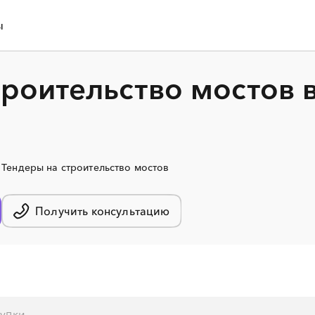
ы
троительство мостов 
Тендеры на строительство мостов
Получить консультацию
░
░
░
░
░
░
░
░
░
░