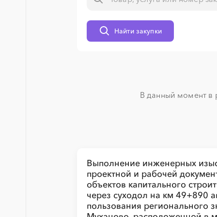
Найти закупки
░
░
░
░
░
░
░
░
░
░
░
░
░
В данный момент в р
░
░
░
░
░
░
░
░
░
░
░
░
░
░
░
░
░
░
░
░
░
░
░
░
░
░
Выполнение инженерных изыс
проектной и рабочей докумен
объектов капитального строит
через суходол на км 49+890 
пользования регионального з
░
░
░
░
░
Муханово, расположенной в 