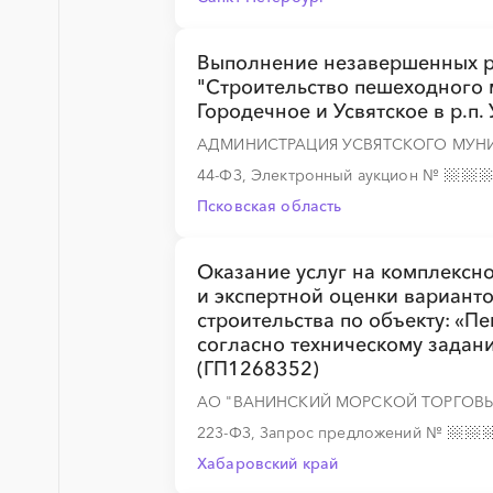
░
░
░
░
░
░
░
Выполнение незавершенных ра
"Строительство пешеходного 
Городечное и Усвятское в р.п.
░
░
░
░
░
░
░
░
░
░
░
░
░
АДМИНИСТРАЦИЯ УСВЯТСКОГО МУН
44-ФЗ, Электронный аукцион
№
Псковская область
░
░
░
░
░
░
░
Оказание услуг на комплексн
и экспертной оценки вариант
строительства по объекту: «П
согласно техническому задан
(ГП1268352)
АО "ВАНИНСКИЙ МОРСКОЙ ТОРГОВЫ
223-ФЗ, Запрос предложений
№
Хабаровский край