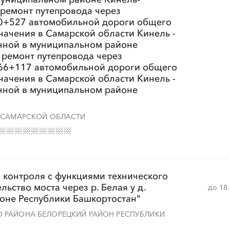
 ремонт путепровода через
 0+527 автомобильной дороги общего
░
░
░
░
░
░
░
░
░
░
░
начения в Самарской области Кинель -
енной в муниципальном районе
 ремонт путепровода через
 66+117 автомобильной дороги общего
░
░
░
░
░
░
░
░
░
░
░
░
░
░
░
начения в Самарской области Кинель -
енной в муниципальном районе
 САМАРСКОЙ ОБЛАСТИ
░
░
░
░
░
░
░
о контроля с функциями технического
░
░
░
░
░
░
░
░
░
░
░
льство моста через р. Белая у д.
до 18
оне Республики Башкортостан"
 РАЙОНА БЕЛОРЕЦКИЙ РАЙОН РЕСПУБЛИКИ