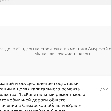
░
░
░
░
░
░
░
░
азделе «Тендеры на строительство мостов в Амурской об
Мы нашли похожие тендеры
░
░
░
░
каний и осуществление подготовки
тации в целях капитального ремонта
до 21
ельства: 1. «Капитальный ремонт моста
░
░
░
░
░
░
░
░
автомобильной дороги общего
начения в Самарской области «Урал» –
муниципальном районе Кинель-