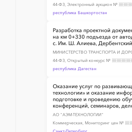
44-ФЗ, Электронный аукцион
№
республика Башкортостан
░
░
░
░
░
░
░
░
░
░
░
░
░
Разработка проектной докумен
на км 0+330 подъезда от авт
с. Им. Ш. Алиева, Дербентски
░
░
░
░
░
░
░
░
░
░
░
░
░
МИНИСТЕРСТВО ТРАНСПОРТА И ДОР
44-ФЗ, Открытый конкурс
№
республика Дагестан
░
░
░
░
░
░
░
░
░
░
░
░
░
Оказание услуг по развиваю
технологии» и оказание инфо
подготовке и проведению обу
конференций, семинаров, дел
АО "АЭМ-ТЕХНОЛОГИИ"
░
░
░
░
░
░
░
Коммерческая, Мониторинг цен
№
Санкт-Петербург