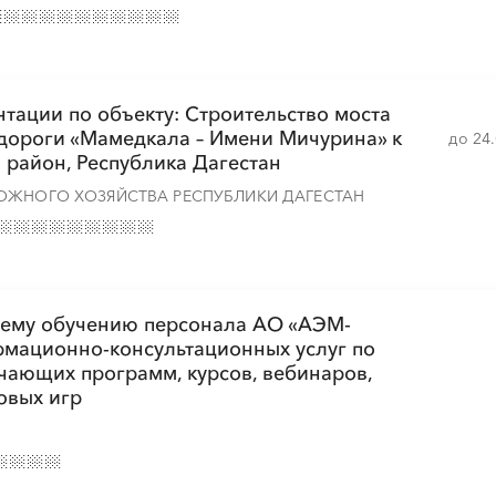
░
░
░
░
░
░
░
░
░
░
░
░
░
тации по объекту: Строительство моста
одороги «Мамедкала – Имени Мичурина» к
до 24
й район, Республика Дагестан
░
░
░
░
░
░
░
░
░
░
░
░
░
░
░
ОЖНОГО ХОЗЯЙСТВА РЕСПУБЛИКИ ДАГЕСТАН
░
░
░
░
░
░
░
░
░
░
░
щему обучению персонала АО «АЭМ-
рмационно-консультационных услуг по
чающих программ, курсов, вебинаров,
овых игр
░
░
░
░
░
░
░
░