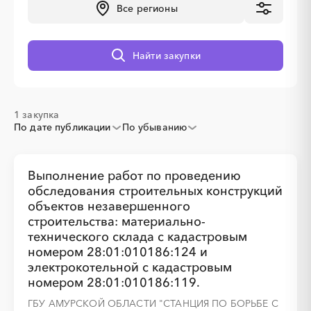
Все регионы
░
░
░
░
░
░
░
░
░
░
░
░
░
Найти закупки
░
░
░
░
░
░
░
1 закупка
По дате публикации
По убыванию
Выполнение работ по проведению
обследования строительных конструкций
объектов незавершенного
строительства: материально-
технического склада с кадастровым
номером 28:01:010186:124 и
электрокотельной с кадастровым
номером 28:01:010186:119.
ГБУ АМУРСКОЙ ОБЛАСТИ "СТАНЦИЯ ПО БОРЬБЕ С