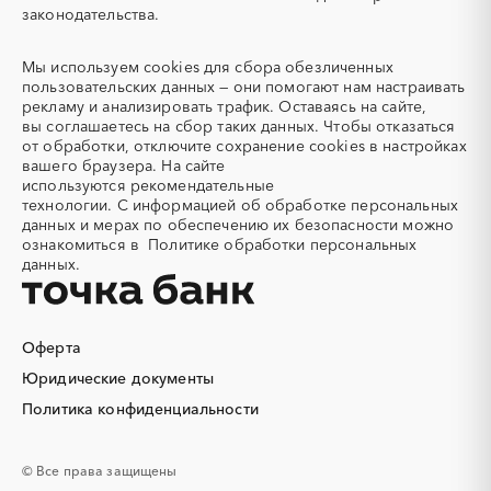
Пермский край
Приморский край
законодательства.
Адсорбенты
Азот
Псковская область
Ростовская область
Азотные компрессоры
Азотные станции
Мы используем
cookies
для сбора обезличенных
Рязанская область
Самарская область
Акварель
Аквариумы
пользовательских данных — они помогают нам настраивать
Саратовская область
Сахалинская область
рекламу и анализировать трафик. Оставаясь на сайте,
Аккумуляторы
Алкогольная продукция
Свердловская область
Северная Осетия - Алания
вы соглашаетесь на сбор таких данных. Чтобы отказаться
Алмазное бурение
Алмазная резка
от обработки, отключите сохранение cookies в настройках
Смоленская область
Ставропольский край
вашего браузера. На сайте
Алюминиевые
Алюминиевые профили
Тамбовская область
Татарстан
используются
рекомендательные
конструкции
технологии.
С информацией об обработке персональных
Тверская область
Томская область
Алюминий
Аммоний
данных и мерах по обеспечению их безопасности можно
Тульская область
Тыва
ознакомиться в
Политике обработки персональных
Ангар
Антенны
данных.
Тюменская область
Удмуртская республика
Антискалант
Антрацит
Ульяновская область
Хабаровский край
Аппараты воздушного
Аргон
охлаждения
Хакасия
Ханты-Мансийский
Автономный округ - Югра
Оферта
Аренда автобусов
Аренда автомобилей
Челябинская область
Чеченская республика
Юридические документы
Аренда погрузчика
Аренда помещений
Чувашская республика
Чукотский AО
Аренда спецтехники с
Арматурная сетка
Политика конфиденциальности
экипажем
Саха (Якутия)
Ямало-Ненецкий AО
Арматурные каркасы для
Арфы
Ярославская область
© Все права защищены
свай