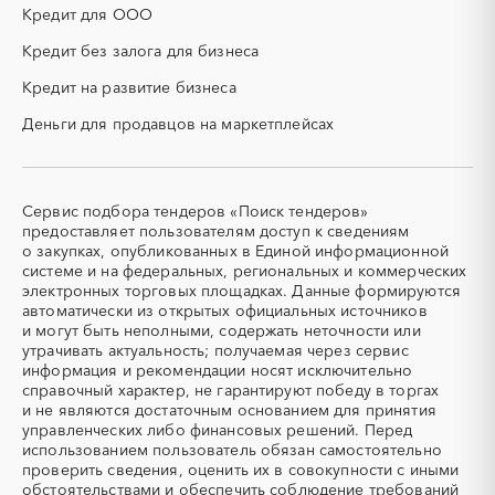
НИОКР
НПЗ
республика
Кредит для ООО
ОКР (опытно-
ОСАГО
Калининградская область
Калмыкия
конструкторские работы)
Кредит без залога для бизнеса
Калужская область
Камчатский край
ПГС (песчано-гравийная
РВД (рукава высокого
Кредит на развитие бизнеса
Карачаево-Черкесская
Карелия
смесь)
давления)
республика
Деньги для продавцов на маркетплейсах
СВО
СКС (структурированные
Кемеровская область -
Кировская область
кабельные системы)
Кузбасс
СКУД
СОЖ (смазочно-
Коми
Костромская область
охлаждающие жидкости)
Сервис подбора тендеров «Поиск тендеров»
Краснодарский край
Красноярский край
ТЭН
УДС (установки
предоставляет пользователям доступ к сведениям
(Теплоэлектронагреватель)
депарафинизации скважин)
Крым
Курганская область
о закупках, опубликованных в Единой информационной
системе и на федеральных, региональных и коммерческих
УКПГ
ЯТЭК
Курская область
Ленинградская область
электронных торговых площадках. Данные формируются
Аварийные работы
Авиаперевозка
Липецкая область
Магаданская область
автоматически из открытых официальных источников
Авиационные работы
Авиационные работы
и могут быть неполными, содержать неточности или
Марий Эл
Мордовия
вертолетами
утрачивать актуальность; получаемая через сервис
Московская область
Мурманская область
информация и рекомендации носят исключительно
Автобус
Автовозы
справочный характер, не гарантируют победу в торгах
Ненецкий AО
Нижегородская область
Автогрейдер
Автозапчасти
и не являются достаточным основанием для принятия
Новгородская область
Новосибирская область
управленческих либо финансовых решений. Перед
Автоматизация
Автомобили
Омская область
Оренбургская область
использованием пользователь обязан самостоятельно
Автомобильные весы
Авторский надзор
проверить сведения, оценить их в совокупности с иными
Орловская область
Пензенская область
обстоятельствами и обеспечить соблюдение требований
Автотранспорт
Автоцистерны пожарные