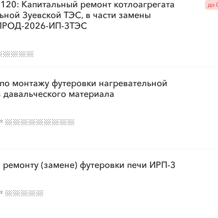
.120: Капитальный ремонт котлоагрегата
до 
ьной Зуевской ТЭС, в части замены
░
░
░
░
░
░
░
░
░
░
░
░
░
░
░
 ПРОД-2026-ИП-ЗТЭС
░
░
░
░
░
░
░
░
по монтажу футеровки нагревательной
з давальческого материала
░
░
░
░
░
░
░
░
░
░
░
░
░
░
░
№
░
░
░
░
░
░
░
░
░
░
░
░
░
░
░
 ремонту (замене) футеровки печи ИРП-3
░
░
░
░
░
░
░
░
░
№
░
░
░
░
░
░
░
░
░
░
░
░
░
░
░