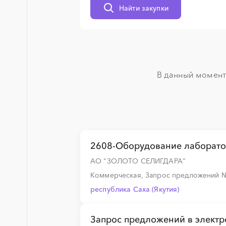
Найти закупки
░
░
░
░
░
░
░
░
░
░
░
░
░
░
░
░
В данный момент 
░
░
░
░
░
2608-Оборудование лаборато
░
░
░
░
░
АО "ЗОЛОТО СЕЛИГДАРА"
Коммерческая, Запрос предложений
республика Саха (Якутия)
░
░
░
░
░
░
░
░
░
Запрос предложений в электр