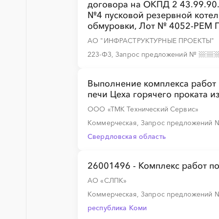
договора на ОКПД 2 43.99.90
№4 пусковой резервной котел
обмуровки, Лот № 4052-РЕМ
░
░
░
░
░
░
░
░
░
░
АО "ИНФРАСТРУКТУРНЫЕ ПРОЕКТЫ"
223-ФЗ, Запрос предложений
№
░
░
░
░
░
Выполнение комплекса работ 
печи Цеха горячего проката и
░
░
░
░
░
ООО «ТМК Технический Сервис»
Коммерческая, Запрос предложений
Свердловская область
░
░
░
░
░
26001496 - Комплекс работ по
░
░
░
░
░
░
░
АО «СЛПК»
Коммерческая, Запрос предложений
республика Коми
░
░
░
░
░