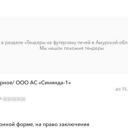
░
░
░
░
░
░
░
░
░
░
░
░
░
░
░
░
░
░
░
░
░
░
░
░
░
░
░
░
░
░
в разделе «Тендеры на футеровку печей в Амурской облас
Мы нашли похожие тендеры
░
░
░
░
░
░
░
░
░
░
░
░
░
░
░
░
░
░
рное/ ООО АС «Сининда-1»
до 15
№
░
░
░
░
░
░
░
░
░
░
░
░
░
░
░
онной форме, на право заключения