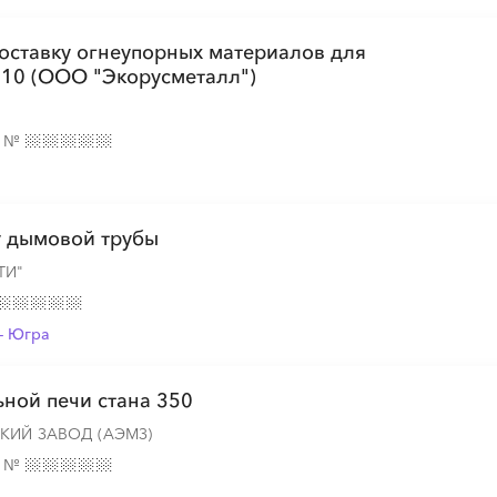
тавку огнеупорных материалов для
710 (ООО "Экорусметалл")
е
№
у дымовой трубы
ТИ"
- Югра
ьной печи стана 350
КИЙ ЗАВОД (АЭМЗ)
е
№