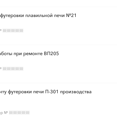
футеровки плавильной печи №21
№
аботы при ремонте ВП205
№
нту футеровки печи П-301 производства
ор
№