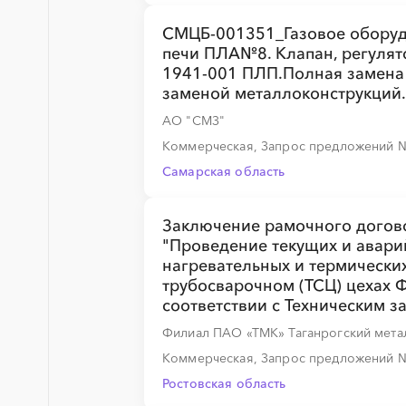
СМЦБ-001351_Газовое оборуд
печи ПЛА№8. Клапан, регулят
░
░
░
░
░
1941-001 ПЛП.Полная замена 
заменой металлоконструкций
АО "СМЗ"
░
░
░
░
░
Коммерческая, Запрос предложений
Самарская область
░
░
░
░
░
Заключение рамочного догово
"Проведение текущих и авари
нагревательных и термических
трубосварочном (ТСЦ) цехах 
соответствии с Техническим з
Филиал ПАО «ТМК» Таганрогский мета
Коммерческая, Запрос предложений
Ростовская область