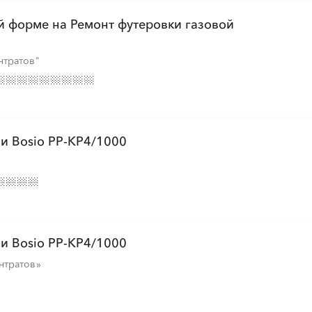
й форме на Ремонт футеровки газовой
нтратов"
и Bosio РР-КР4/1000
и Bosio РР-КР4/1000
нтратов»