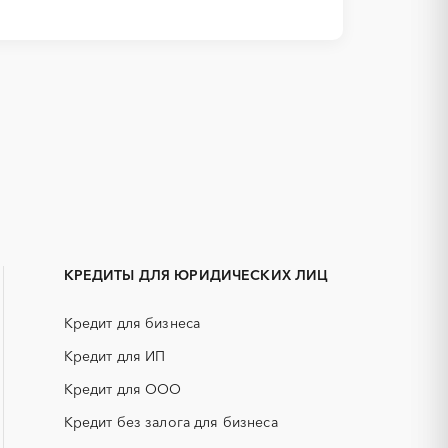
1С
IT
Зея
АКЗ (антикоррозийная защита)
Тында
ГРП (гидравлический разрыв
Алтай
пласта)
КРЕДИТЫ ДЛЯ ЮРИДИЧЕСКИХ ЛИЦ
Башкортостан
ЕГЭ
Владимирская область
Кредит для бизнеса
КИП (контрольно-измерительные
Дагестан
приборы)
Кредит для ИП
Ингушетия
НПЗ
Кредит для ООО
ь
Калмыкия
смесь)
РВД (рукава высокого давления)
Кредит без залога для бизнеса
Карелия