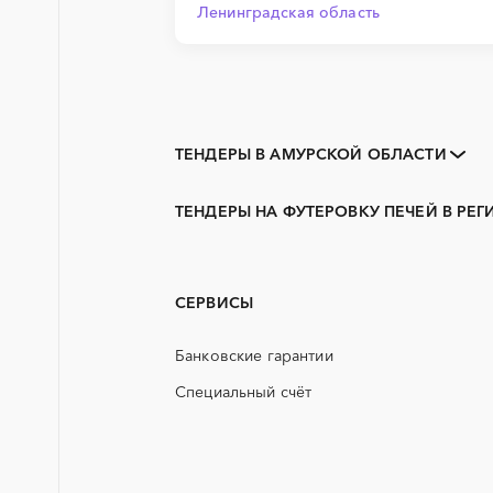
Ленинградская область
ТЕНДЕРЫ В АМУРСКОЙ ОБЛАСТИ
Закупки коммерческих
организаций
ТЕНДЕРЫ НА ФУТЕРОВКУ ПЕЧЕЙ В РЕ
3D печать
Белогорск, Амурская область
PR
Райчихинск
АЭС
Циолковский
СЕРВИСЫ
Алтайский край
ГСМ
Белгородская область
Банковские гарантии
ЖБИ
Волгоградская область
Специальный счёт
Еврейская AО
КТП
Иркутская область
ОКР (опытно-конструкторские
работы)
Калужская область