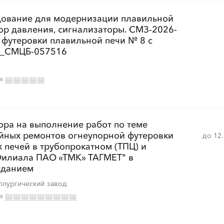
ование для модернизации плавильной
░
░
░
░
░
░
░
░
░
ор давления, сигнализаторы. СМЗ-2026-
футеровки плавильной печи № 8 с
._СМЦБ-057516
░
░
░
░
░
░
░
░
░
№
░
░
░
░
░
░
░
░
░
░
░
░
░
░
░
ра на выполнение работ по теме
йных ремонтов огнеупорной футеровки
до 12
 печей в трубопрокатном (ТПЦ) и
Филиала ПАО «ТМК» ТАГМЕТ" в
аданием
ллургический завод
№