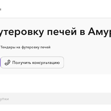
ы
утеровку печей в Аму
Тендеры на футеровку печей
Получить консультацию
░
░
░
░
░
░
░
░
░