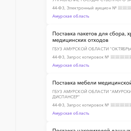
44-ФЗ, Электронный аукцион
№
░
░
░
░
░
░
░
Амурская область
Поставка пакетов для сбора, 
медицинских отходов
░
░
░
░
░
░
░
ГБУЗ АМУРСКОЙ ОБЛАСТИ "ОКТЯБР
44-ФЗ, Запрос котировок
№
Амурская область
Поставка мебели медицинско
ГБУЗ АМУРСКОЙ ОБЛАСТИ "АМУРС
ДИСПАНСЕР"
44-ФЗ, Запрос котировок
№
Амурская область
Поставка накопителей данных