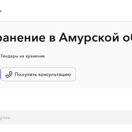
ы
ранение в Амурской о
Тендеры на хранение
Получить консультацию
░
░
░
░
░
░
░
░
░
░
░
░
░
░
░
░
░
░
░
░
░
░
░
░