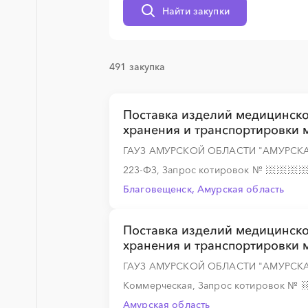
Найти закупки
░
░
░
░
░
░
░
491 закупка
░
░
░
░
░
░
░
░
░
░
░
░
░
Поставка изделий медицинско
хранения и транспортировки 
ГАУЗ АМУРСКОЙ ОБЛАСТИ "АМУРСК
░
░
░
░
░
░
░
223-ФЗ, Запрос котировок
№
Благовещенск, Амурская область
░
░
░
░
░
░
░
Поставка изделий медицинско
хранения и транспортировки 
░
░
░
░
░
░
░
░
░
░
░
░
░
ГАУЗ АМУРСКОЙ ОБЛАСТИ "АМУРСК
Коммерческая, Запрос котировок
№
Амурская область