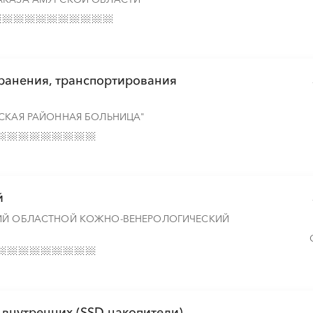
░
░
░
░
░
░
░
░
░
░
░
░
░
░
░
░
░
░
░
░
░
░
░
хранения, транспортирования
░
░
░
░
░
░
░
ЬСКАЯ РАЙОННАЯ БОЛЬНИЦА"
й
КИЙ ОБЛАСТНОЙ КОЖНО-ВЕНЕРОЛОГИЧЕСКИЙ
 внутренних (SSD накопители)