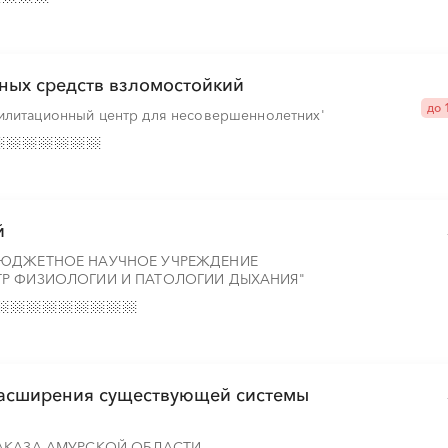
░
░
░
░
░
░
░
ных средств взломостойкий
до 
илитационный центр для несовершеннолетних'
░
░
░
░
░
░
░
░
░
░
░
й
БЮДЖЕТНОЕ НАУЧНОЕ УЧРЕЖДЕНИЕ
Р ФИЗИОЛОГИИ И ПАТОЛОГИИ ДЫХАНИЯ"
░
░
░
░
░
░
░
расширения существующей системы
░
░
░
░
░
░
░
░
░
░
░
░
░
░
░
АКАЗА АМУРСКОЙ ОБЛАСТИ