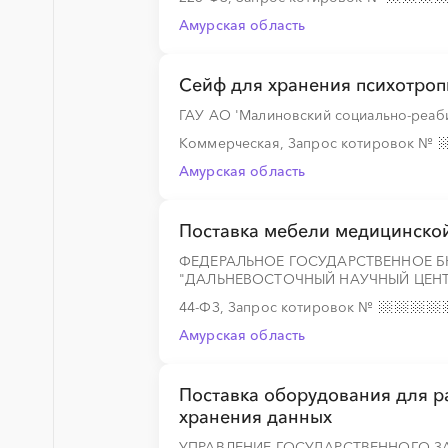
Амурская область
░
░
░
░
░
░
░
░
░
░
░
░
░
Сейф для хранения психотроп
ГАУ АО 'Малиновский социально-реаб
Коммерческая, Запрос котировок
№
░
░
░
░
░
░
░
░
░
░
░
░
░
Амурская область
Поставка мебели медицинско
░
░
░
░
░
░
░
ФЕДЕРАЛЬНОЕ ГОСУДАРСТВЕННОЕ 
"ДАЛЬНЕВОСТОЧНЫЙ НАУЧНЫЙ ЦЕНТ
44-ФЗ, Запрос котировок
№
Амурская область
░
░
░
░
░
░
░
░
░
░
░
░
░
Поставка оборудования для 
хранения данных
░
░
░
░
░
░
░
УПРАВЛЕНИЕ ГОСУДАРСТВЕННОГО З