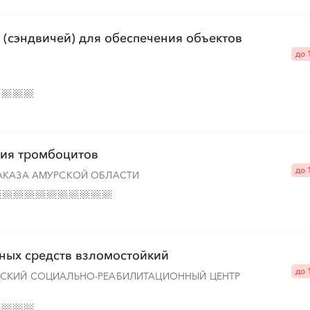
 (сэндвичей) для обеспечения объектов
░
░
░
░
░
░
░
до 
░
░
░
░
░
░
░
ния тромбоцитов
░
░
░
░
░
░
░
до 
АКАЗА АМУРСКОЙ ОБЛАСТИ
░
░
░
░
░
░
░
░
░
░
░
░
░
░
░
ных средств взломостойкий
░
░
░
░
░
░
░
░
до 
░
ВСКИЙ СОЦИАЛЬНО-РЕАБИЛИТАЦИОННЫЙ ЦЕНТР