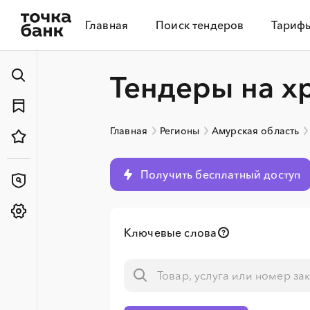
Главная
Поиск тендеров
Тариф
Тендеры на х
Главная
Регионы
Амурская область
Получить бесплатный доступ
Ключевые слова
░
░
░
░
░
░
░
░
░
░
░
░
░
░