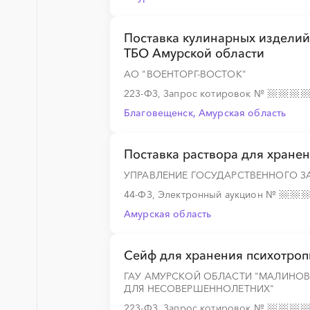
░
░
░
░
░
░
░
░
░
░
░
░
░
Поставка кулинарных изделий
ТБО Амурской области
░
░
░
░
░
░
░
░
░
░
░
░
░
АО "ВОЕНТОРГ-ВОСТОК"
223-ФЗ, Запрос котировок
№
Благовещенск, Амурская область
░
░
░
░
░
░
░
░
░
░
░
░
░
Поставка раствора для хране
УПРАВЛЕНИЕ ГОСУДАРСТВЕННОГО З
░
░
░
░
░
░
░
░
░
░
░
░
░
44-ФЗ, Электронный аукцион
№
Амурская область
░
░
░
░
░
░
░
Сейф для хранения психотроп
ГАУ АМУРСКОЙ ОБЛАСТИ "МАЛИНО
░
░
░
░
░
ДЛЯ НЕСОВЕРШЕННОЛЕТНИХ"
223-ФЗ, Запрос котировок
№