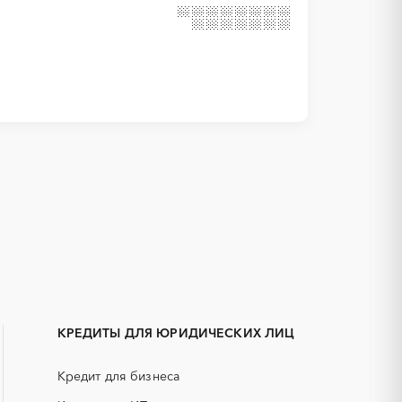
1С
IT
Белокуриха
АКЗ (антикоррозийная защита)
Камень-на-Оби
ГРП (гидравлический разрыв
Яровое
пласта)
КРЕДИТЫ ДЛЯ ЮРИДИЧЕСКИХ ЛИЦ
ЕГЭ
Кредит для бизнеса
КИП (контрольно-измерительные
приборы)