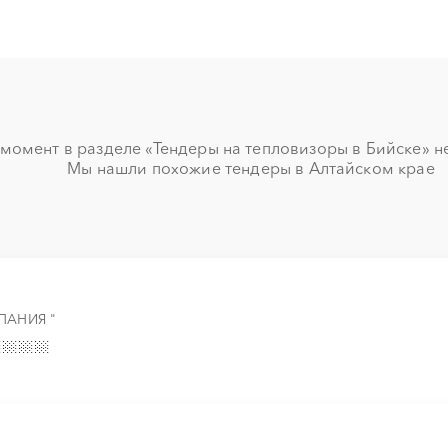
░
░
░
░
░
░
░
░
░
░
░
░
░
░
░
░
░
░
░
░
░
░
момент в разделе «Тендеры на тепловизоры в Бийске» нет
Мы нашли похожие тендеры в Алтайском крае
░
░
░
░
░
░
░
░
░
░
░
░
░
░
░
░
░
░
░
░
░
░
░
░
░
░
░
░
░
░
ПАНИЯ "
░
░
░
░
░
░
░
░
░
░
░
░
░
░
░