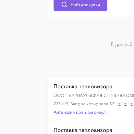
Найти закупки
░
░
░
░
░
░
░
░
░
░
░
░
░
░
░
░
░
░
░
░
В данный 
░
░
░
░
░
Поставка тепловизора
░
░
░
░
░
ООО " БАРНАУЛЬСКАЯ СЕТЕВАЯ КОМ
223-ФЗ, Запрос котировок
№
Алтайский край, Барнаул
░
░
░
░
░
Поставка тепловизора