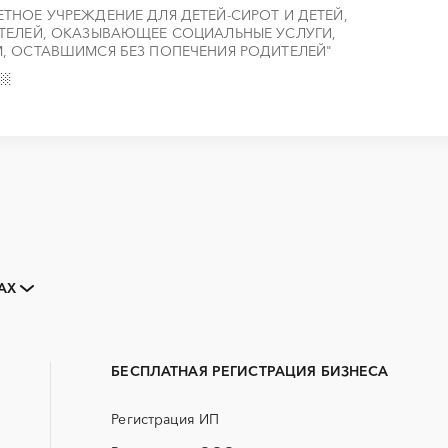
НОЕ УЧРЕЖДЕНИЕ ДЛЯ ДЕТЕЙ-СИРОТ И ДЕТЕЙ,
ТЕЛЕЙ, ОКАЗЫВАЮЩЕЕ СОЦИАЛЬНЫЕ УСЛУГИ,
, ОСТАВШИМСЯ БЕЗ ПОПЕЧЕНИЯ РОДИТЕЛЕЙ"
Закупки малого объема
Тендеры заводов
АХ
B2B
GPON
Алейск
Барнаул
Erp-системы
АЗС
Заринск
Змеиногорск
БАД (Биологически активные
ГНБ
Рубцовск
Славгород
добавки)
БЕСПЛАТНАЯ РЕГИСТРАЦИЯ БИЗНЕСА
ДВП
ДСП
Регистрация ИП
ЖКХ
ИБП