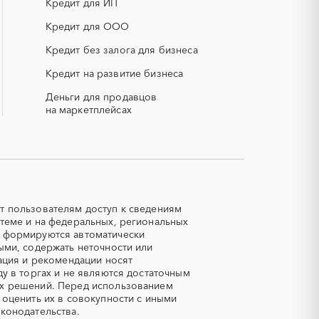
Кредит для ИП
НПЗ
Кредит для ООО
смесь)
РВД (рукава высокого давления)
Кредит без залога для бизнеса
Кредит на развитие бизнеса
СОЖ (смазочно-охлаждающие
жидкости)
Деньги для продавцов
ЯТЭК
на маркетплейсах
Авиационные работы
вертолетами
Автозапчасти
Авторский надзор
Азот
т пользователям доступ к сведениям
теме и на федеральных, региональных
Аквариумы
е формируются автоматически
Алмазная резка
ыми, содержать неточности или
ация и рекомендации носят
Аммоний
у в торгах и не являются достаточным
Антрацит
ых решений. Перед использованием
 оценить их в совокупности с иными
Аренда автомобилей
конодательства.