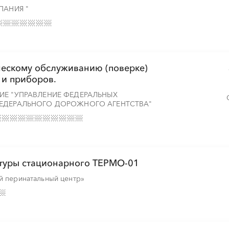
░
░
░
░
░
░
░
░
░
░
░
░
░
░
░
ПАНИЯ "
ческому обслуживанию (поверке)
 и приборов.
ИЕ "УПРАВЛЕНИЕ ФЕДЕРАЛЬНЫХ
ФЕДЕРАЛЬНОГО ДОРОЖНОГО АГЕНТСТВА"
атуры стационарного ТЕРМО-01
й перинатальный центр»