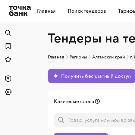
Главная
Поиск тендеров
Тариф
Тендеры на т
Главная
Регионы
Алтайский край
г.
Получить бесплатный доступ
Ключевые слова
░
░
░
░
░
░
░