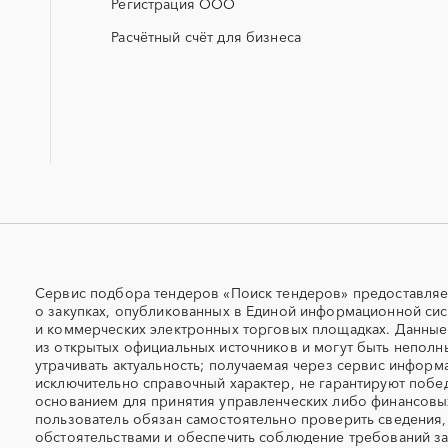
Регистрация ООО
МТР (материально-технические
НИОКР
ресурсы)
Расчётный счёт для бизнеса
ОСАГО
ПГС (песчано-гравийная 
СКС (структурированные
СКУД
кабельные системы)
УДС (установки депарафинизации
УКПГ
скважин)
Авиаперевозка
Авиационные работы
Автовозы
Автогрейдер
Автомобили
Автомобильные весы
Автоцистерны пожарные
Адсорбенты
Сервис подбора тендеров «Поиск тендеров» предоставляе
о закупках, опубликованных в Единой информационной сис
Азотные станции
Акварель
и коммерческих электронных торговых площадках. Данны
Алкогольная продукция
Алмазное бурение
из открытых официальных источников и могут быть неполн
утрачивать актуальность; получаемая через сервис информ
Алюминиевые профили
Алюминий
исключительно справочный характер, не гарантируют побед
Антенны
Антискалант
основанием для принятия управленческих либо финансов
Аргон
пользователь обязан самостоятельно проверить сведения,
Аренда автобусов
обстоятельствами и обеспечить соблюдение требований за