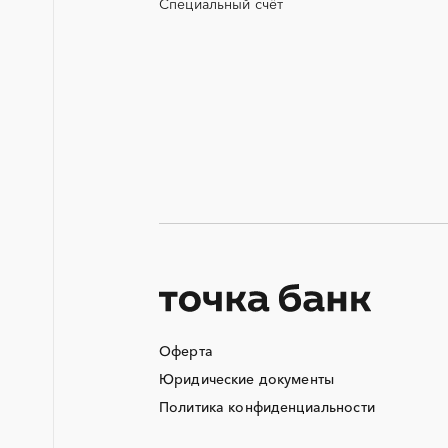
Специальный счёт
КТП
ОКР (опытно-конструкторские
работы)
СВО
ТЭН (Теплоэлектронагреватель)
Аварийные работы
Автобус
Автоматизация
Автотранспорт
Азотные компрессоры
Аккумуляторы
Оферта
Алюминиевые конструкции
Юридические документы
Ангар
Политика конфиденциальности
Аппараты воздушного
охлаждения