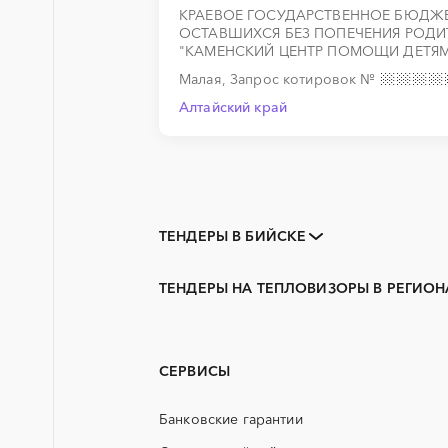
КРАЕВОЕ ГОСУДАРСТВЕННОЕ БЮДЖЕТ
ОСТАВШИХСЯ БЕЗ ПОПЕЧЕНИЯ РОДИ
"КАМЕНСКИЙ ЦЕНТР ПОМОЩИ ДЕТЯМ
Малая, Запрос котировок
№
Алтайский край
ТЕНДЕРЫ В БИЙСКЕ
Закупки коммерческих
организаций
ТЕНДЕРЫ НА ТЕПЛОВИЗОРЫ В РЕГИОН
3D печать
Алтайский край
PR
Горняк
АЭС
Новоалтайск
СЕРВИСЫ
ГСМ
Банковские гарантии
ЖБИ