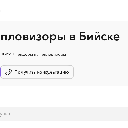
ы
епловизоры в Бийске
 Бийск
Тендеры на тепловизоры
Получить консультацию
░
░
░
░
░
░
░
░
░